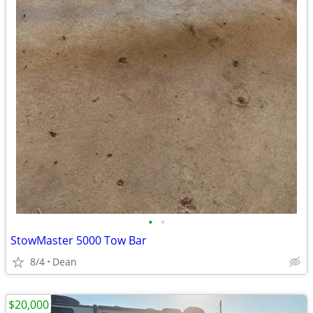
•
•
StowMaster 5000 Tow Bar
8/4
Dean
$20,000