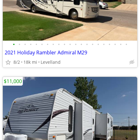
•
•
•
•
•
•
•
•
•
•
•
•
•
•
•
•
•
•
•
•
•
2021 Holiday Rambler Admiral M29
8/2
18k mi
Levelland
$11,000