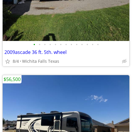
•
•
•
•
•
•
•
•
•
•
•
•
•
2009ascade 36 ft. 5th. wheel
8/4
Wichita Falls Texas
$56,500