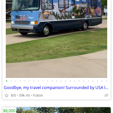
•
•
•
•
•
•
•
•
•
•
•
•
•
•
•
•
•
•
•
•
•
•
•
Goodbye, my travel companion! Surrounded by USA landscapes
8/5
39k mi
Yukon
$8,000