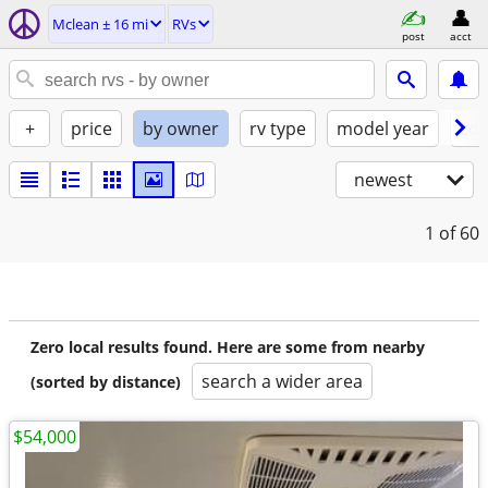
Mclean ± 16 mi
RVs
post
acct
+
price
by owner
rv type
model year
con
newest
1
of 60
Zero local results found. Here are some from nearby
search a wider area
(sorted by distance)
$54,000