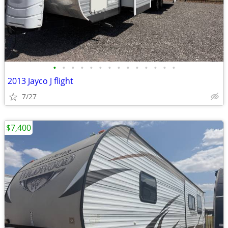
•
•
•
•
•
•
•
•
•
•
•
•
•
•
2013 Jayco J flight
7/27
$7,400