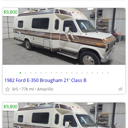
$9,800
•
•
•
•
•
•
•
•
•
•
•
•
•
•
•
•
•
•
1982 Ford E-350 Brougham 21' Class B
8/5
77k mi
Amarillo
$9,800