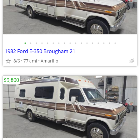
•
•
•
•
•
•
•
•
•
•
•
•
•
•
•
•
•
1982 Ford E-350 Brougham 21
8/6
77k mi
Amarillo
$9,800