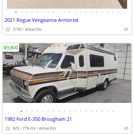
•
•
•
•
•
•
•
•
•
•
•
•
•
•
•
•
•
•
•
•
2021 Rogue Vengeance Armored
7/30
Amarillo
$9,800
•
•
•
•
•
•
•
•
•
•
•
•
•
•
•
•
•
•
1982 Ford E-350 Brougham 21
8/5
77k mi
Amarillo