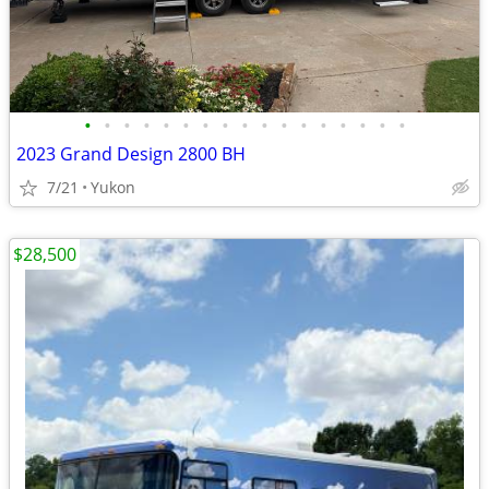
•
•
•
•
•
•
•
•
•
•
•
•
•
•
•
•
•
2023 Grand Design 2800 BH
7/21
Yukon
$28,500