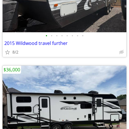
•
•
•
•
•
•
•
•
2015 Wildwood travel further
8/2
$36,000