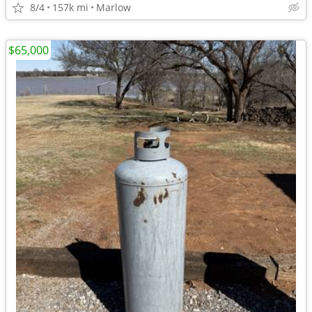
8/4
157k mi
Marlow
$65,000