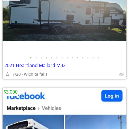
•
•
•
•
•
•
•
•
•
•
•
•
•
•
2021 Heartland Mallard M32
7/20
Wichita falls
$3,000