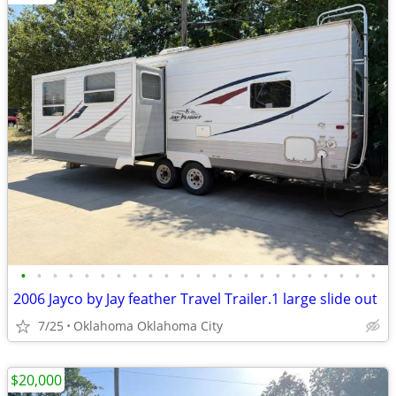
•
•
•
•
•
•
•
•
•
•
•
•
•
•
•
•
•
•
•
•
•
•
•
2006 Jayco by Jay feather Travel Trailer.1 large slide out
7/25
Oklahoma Oklahoma City
$20,000