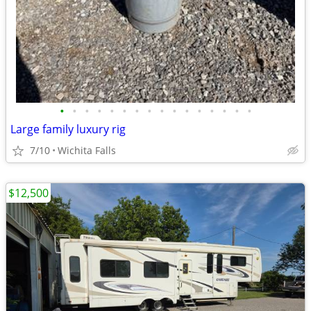
•
•
•
•
•
•
•
•
•
•
•
•
•
•
•
•
Large family luxury rig
7/10
Wichita Falls
$12,500