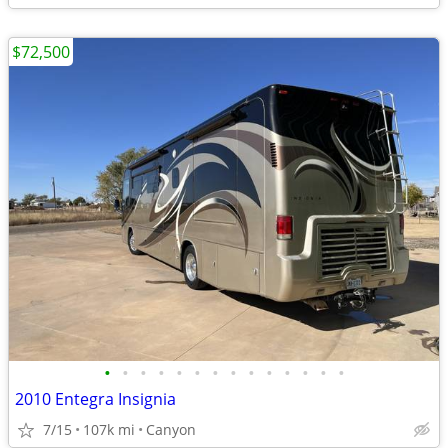
$72,500
•
•
•
•
•
•
•
•
•
•
•
•
•
•
2010 Entegra Insignia
7/15
107k mi
Canyon