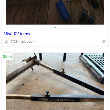
•
Misc. RV items.
7/29
Lubbock
$325