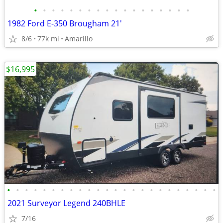
•
•
•
•
•
•
•
•
•
•
•
•
•
•
•
•
•
•
1982 Ford E-350 Brougham 21'
8/6
77k mi
Amarillo
$16,995
•
•
•
•
•
•
•
•
•
•
•
•
•
•
•
•
•
•
•
•
•
•
•
•
2021 Surveyor Legend 240BHLE
7/16