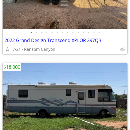
•
•
•
•
•
•
•
•
•
•
•
•
•
•
2022 Grand Design Transcend XPLOR 297QB
7/21
Ransom Canyon
$18,000