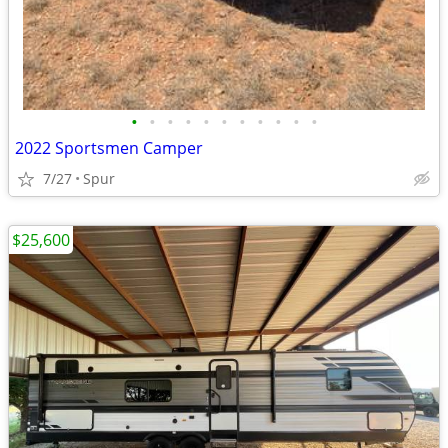
•
•
•
•
•
•
•
•
•
•
•
2022 Sportsmen Camper
7/27
Spur
$25,600