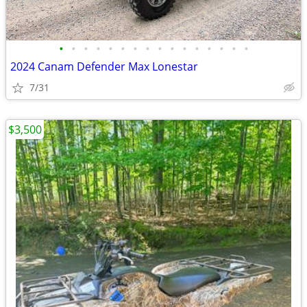
•
•
•
•
•
•
•
•
•
•
•
•
•
•
•
•
2024 Canam Defender Max Lonestar
7/31
$3,500