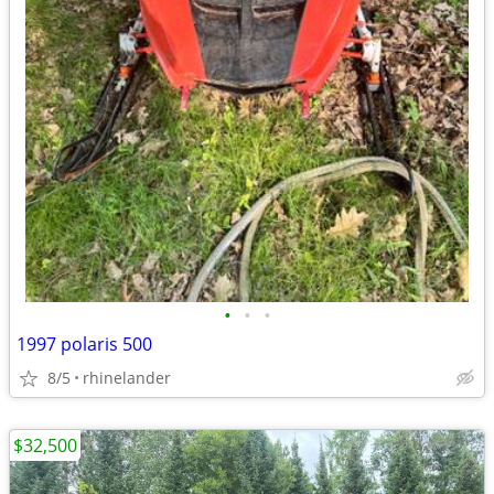
•
•
•
1997 polaris 500
8/5
rhinelander
$32,500