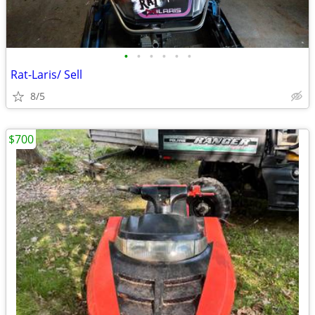
•
•
•
•
•
•
Rat-Laris/ Sell
8/5
$700