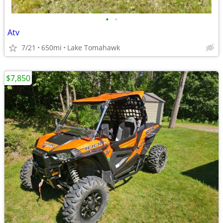
•
•
Atv
7/21
650mi
Lake Tomahawk
$7,850