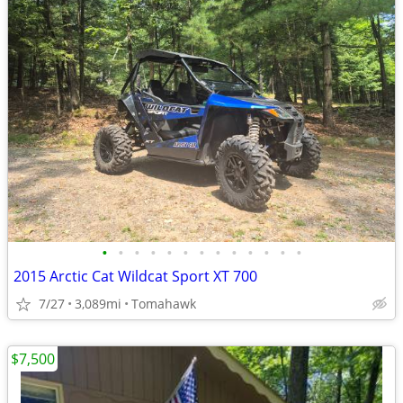
•
•
•
•
•
•
•
•
•
•
•
•
•
2015 Arctic Cat Wildcat Sport XT 700
7/27
3,089mi
Tomahawk
$7,500