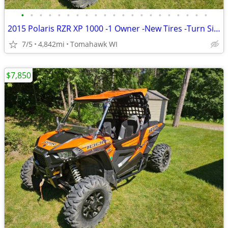
•
•
•
•
•
•
•
•
•
•
•
•
•
•
•
•
•
•
•
•
•
2015 Polaris RZR XP 1000 -1 Owner -New Tires -Turn Signal & Horn Kit
7/5
4,842mi
Tomahawk WI
$7,850