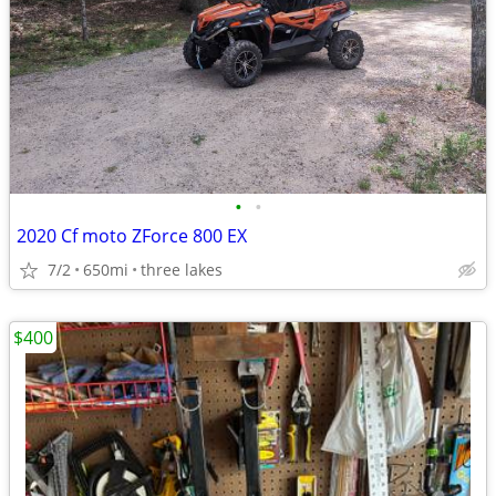
•
•
2020 Cf moto ZForce 800 EX
7/2
650mi
three lakes
$400