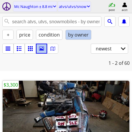
Mc Naughton ± 8.8 mi
atvs/utvs/snow
post
acct
+
price
condition
by owner
newest
1 - 2
of 60
$3,300