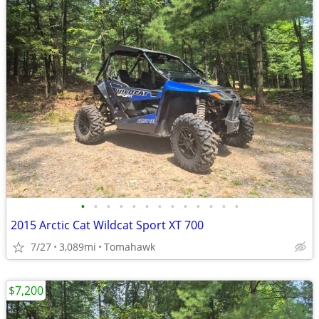
•
•
•
•
•
•
•
•
•
•
•
•
•
2015 Arctic Cat Wildcat Sport XT 700
7/27
3,089mi
Tomahawk
$7,200