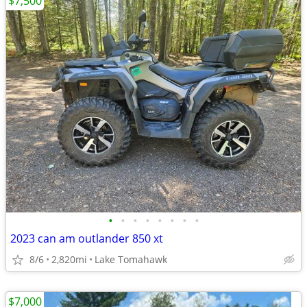
$7,500
•
•
•
•
•
•
•
•
2023 can am outlander 850 xt
8/6
2,820mi
Lake Tomahawk
$7,000