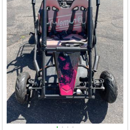
•
•
•
•