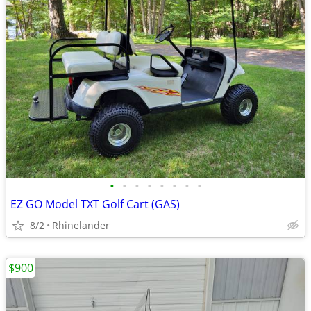
•
•
•
•
•
•
•
•
EZ GO Model TXT Golf Cart (GAS)
8/2
Rhinelander
$900