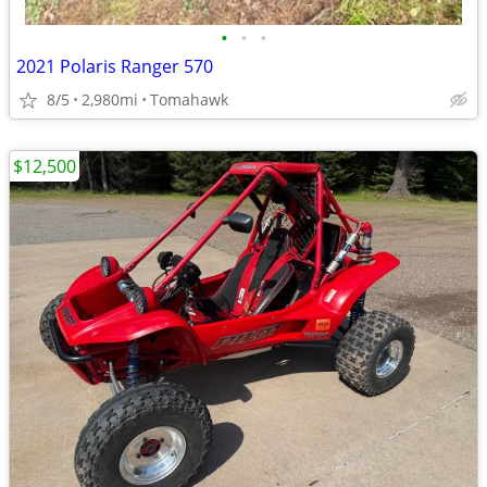
•
•
•
2021 Polaris Ranger 570
8/5
2,980mi
Tomahawk
$12,500