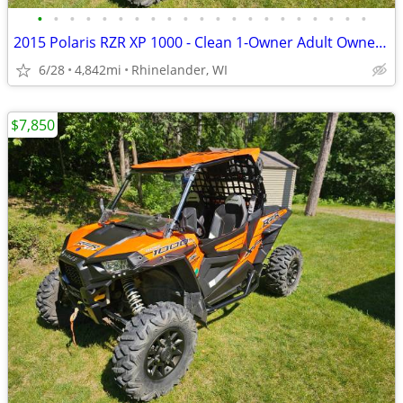
•
•
•
•
•
•
•
•
•
•
•
•
•
•
•
•
•
•
•
•
•
2015 Polaris RZR XP 1000 - Clean 1-Owner Adult Owned - New Tires
6/28
4,842mi
Rhinelander, WI
$7,850