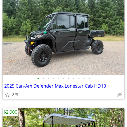
•
•
•
•
•
•
•
•
•
•
•
2025 Can-Am Defender Max Lonestar Cab HD10
8/3
$2,900