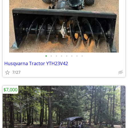
•
•
•
•
•
•
•
•
Husqvarna Tractor YTH23V42
7/27
$7,000