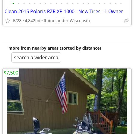
•
•
•
•
•
•
•
•
•
•
•
•
•
•
•
•
•
•
•
•
•
Clean 2015 Polaris RZR XP 1000 - New Tires - 1 Owner
6/28
4,842mi
Rhinelander Wisconsin
more from nearby areas (sorted by distance)
search a wider area
$7,500