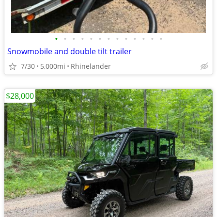
•
•
•
•
•
•
•
•
•
•
•
•
•
Snowmobile and double tilt trailer
7/30
5,000mi
Rhinelander
$28,000