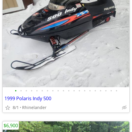
•
•
•
•
•
•
•
•
•
•
•
•
•
•
•
•
•
•
•
•
1999 Polaris Indy 500
8/1
Rhinelander
$6,900