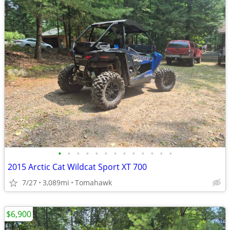
•
•
•
•
•
•
•
•
•
•
•
•
•
2015 Arctic Cat Wildcat Sport XT 700
7/27
3,089mi
Tomahawk
$6,900