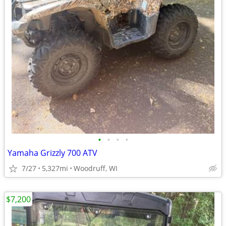
•
•
•
•
Yamaha Grizzly 700 ATV
7/27
5,327mi
Woodruff, WI
$7,200