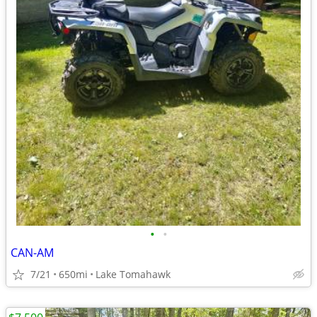
•
•
CAN-AM
7/21
650mi
Lake Tomahawk