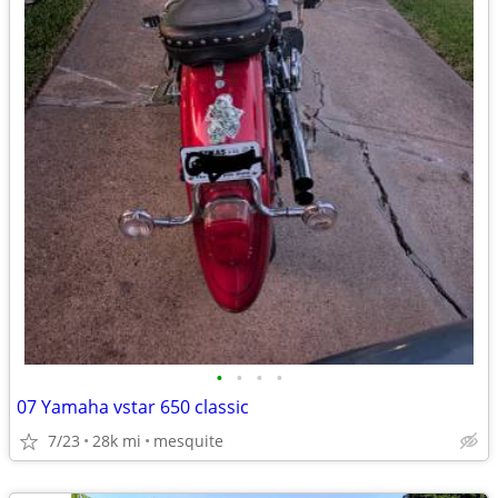
•
•
•
•
07 Yamaha vstar 650 classic
7/23
28k mi
mesquite