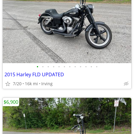
•
•
•
•
•
•
•
•
•
•
•
•
2015 Harley FLD UPDATED
7/20
16k mi
Irving
$6,900