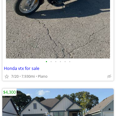
•
•
•
•
•
•
Honda vtx for sale
7/20
7,930mi
Plano
$4,300