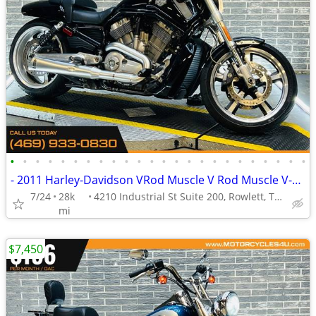
•
•
•
•
•
•
•
•
•
•
•
•
•
•
•
•
•
•
•
•
•
•
•
•
- 2011 Harley-Davidson VRod Muscle V Rod Muscle V-Rod Muscle
7/24
28k
4210 Industrial St Suite 200, Rowlett, TX 75088
mi
$7,450