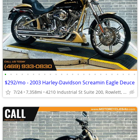
•
•
•
•
•
•
•
•
•
•
•
•
•
•
•
•
•
•
•
•
•
•
•
•
$292/mo - 2003 Harley-Davidson Screamin Eagle Deuce
7/24
7,358mi
4210 Industrial St Suite 200, Rowlett, TX 75088