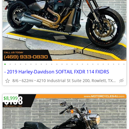
•
•
•
•
•
•
•
•
•
•
•
•
•
•
•
•
•
•
•
•
•
•
•
•
- 2019 Harley-Davidson SOFTAIL FXDR 114 FXDRS
8/6
622mi
4210 Industrial St Suite 200, Rowlett, TX 75088
$8,999