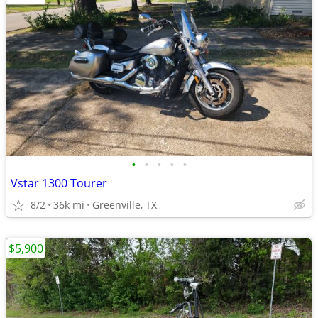
•
•
•
•
•
Vstar 1300 Tourer
8/2
36k mi
Greenville, TX
$5,900