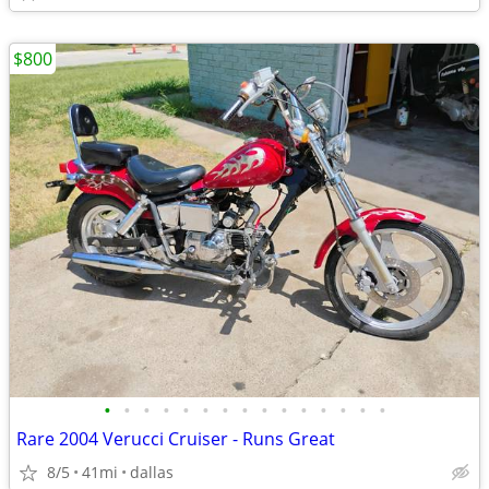
$800
•
•
•
•
•
•
•
•
•
•
•
•
•
•
•
Rare 2004 Verucci Cruiser - Runs Great
8/5
41mi
dallas