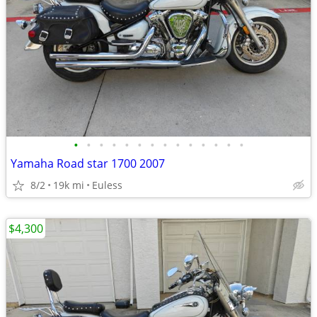
•
•
•
•
•
•
•
•
•
•
•
•
•
•
Yamaha Road star 1700 2007
8/2
19k mi
Euless
$4,300