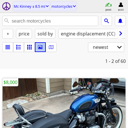
Mc Kinney ± 8.5 mi
motorcycles
post
acct
+
price
sold by
engine displacement (CC)
st
newest
1 - 2
of 60
$8,000