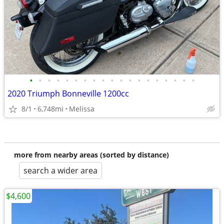
•
•
•
•
•
•
•
•
•
•
•
•
•
•
•
•
•
•
•
2020 Triumph Bonneville 1200cc
8/1
6,748mi
Melissa
more from nearby areas (sorted by distance)
search a wider area
$4,600