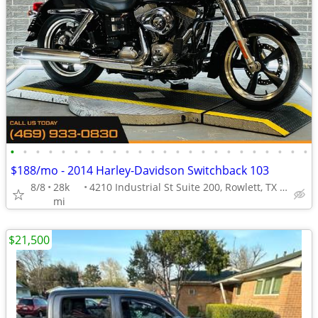
•
•
•
•
•
•
•
•
•
•
•
•
•
•
•
•
•
•
•
•
•
•
•
•
$188/mo - 2014 Harley-Davidson Switchback 103
8/8
28k
4210 Industrial St Suite 200, Rowlett, TX 75088
mi
$21,500