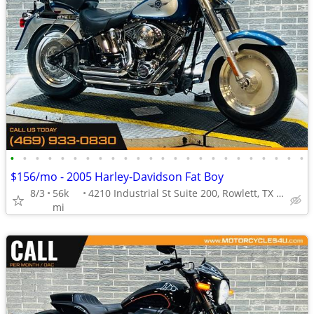
•
•
•
•
•
•
•
•
•
•
•
•
•
•
•
•
•
•
•
•
•
•
•
•
$156/mo - 2005 Harley-Davidson Fat Boy
8/3
56k
4210 Industrial St Suite 200, Rowlett, TX 75088
mi