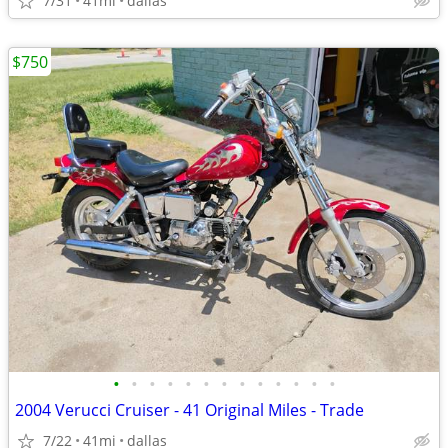
7/31
41mi
dallas
$750
•
•
•
•
•
•
•
•
•
•
•
•
•
2004 Verucci Cruiser - 41 Original Miles - Trade
7/22
41mi
dallas