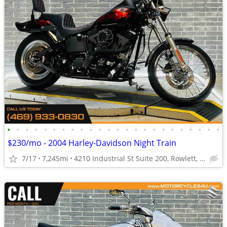
•
•
•
•
•
•
•
•
•
•
•
•
•
•
•
•
•
•
•
•
•
•
•
•
$230/mo - 2004 Harley-Davidson Night Train
7/17
7,245mi
4210 Industrial St Suite 200, Rowlett, TX 75088