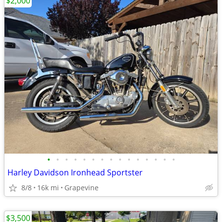
$2,000
•
•
•
•
•
•
•
•
•
•
•
•
•
•
•
Harley Davidson Ironhead Sportster
8/8
16k mi
Grapevine
$3,500