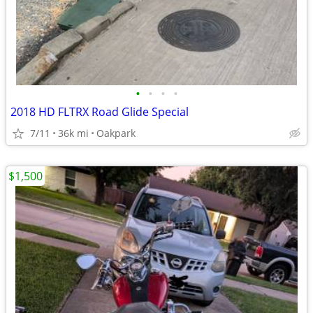
•
•
•
•
2018 HD FLTRX Road Glide Special
7/11
36k mi
Oakpark
$1,500