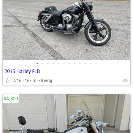
•
•
•
•
•
•
•
•
•
•
•
•
2015 Harley FLD
7/16
16k mi
Irving
$4,300