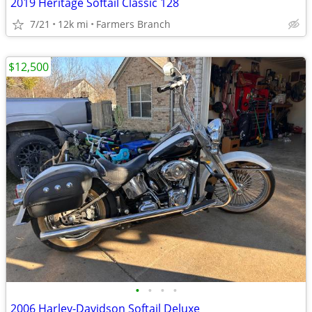
2019 Heritage Softail Classic 128
7/21
12k mi
Farmers Branch
$12,500
•
•
•
•
2006 Harley-Davidson Softail Deluxe