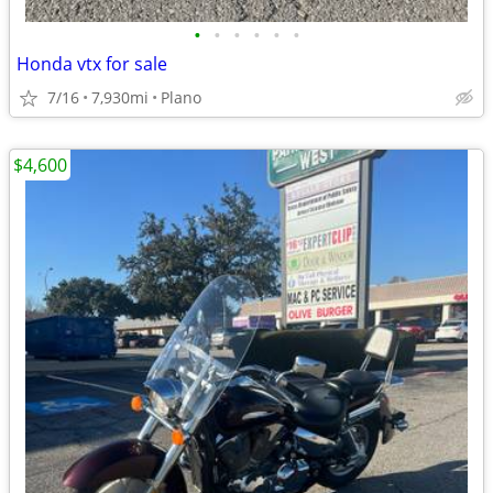
•
•
•
•
•
•
Honda vtx for sale
7/16
7,930mi
Plano
$4,600