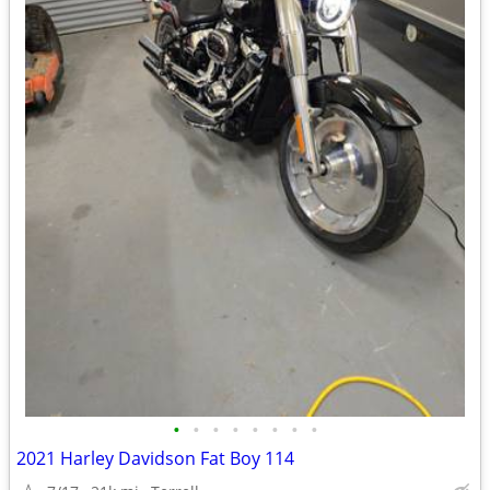
•
•
•
•
•
•
•
•
2021 Harley Davidson Fat Boy 114