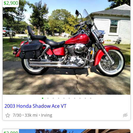
$2,900
•
•
•
•
•
•
•
•
•
•
2003 Honda Shadow Ace VT
7/30
33k mi
Irving