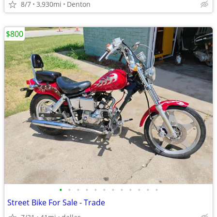
8/7
3,930mi
Denton
$800
•
•
•
•
•
•
•
•
•
•
•
•
Street Bike For Sale - Trade