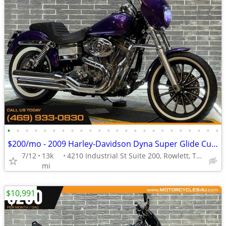
•
•
•
•
•
•
•
•
•
•
•
•
•
•
•
•
•
•
•
•
•
•
•
•
$200/mo - 2009 Harley-Davidson Dyna Super Glide Custom FXDC
7/12
13k
4210 Industrial St Suite 200, Rowlett, TX 75088
mi
$10,991