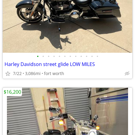
•
•
•
•
•
•
•
•
•
•
•
•
Harley Davidson street glide LOW MILES
7/22
3,086mi
fort worth
$16,200