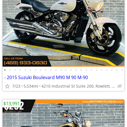
•
•
•
•
•
•
•
•
•
•
•
•
•
•
•
•
•
•
•
•
•
•
•
•
- 2015 Suzuki Boulevard M90 M 90 M-90
7/23
5,534mi
4210 Industrial St Suite 200, Rowlett, TX 75088
$13,991