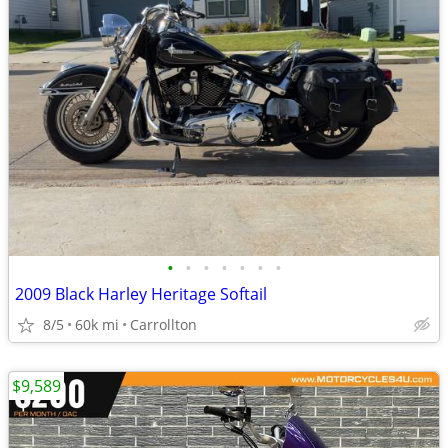
•
•
•
•
•
•
•
2009 Black Harley Heritage Softail
8/5
60k mi
Carrollton
$9,589