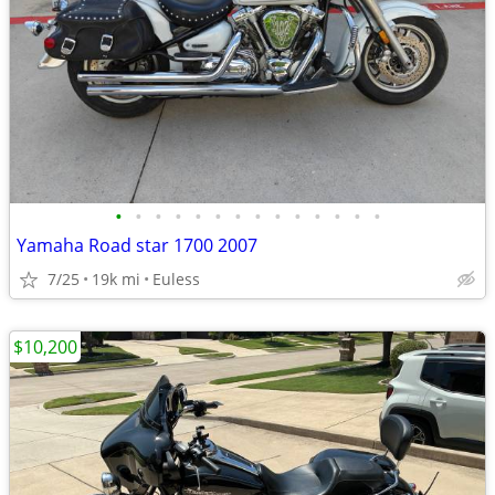
•
•
•
•
•
•
•
•
•
•
•
•
•
•
Yamaha Road star 1700 2007
7/25
19k mi
Euless
$10,200