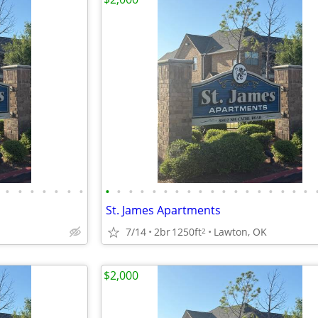
•
•
•
•
•
•
•
•
•
•
•
•
•
•
•
•
•
•
•
•
•
•
•
•
•
St. James Apartments
7/14
2br
1250ft
Lawton, OK
2
$2,000