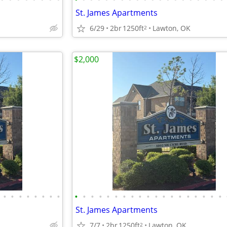
St. James Apartments
6/29
2br
1250ft
Lawton, OK
2
$2,000
•
•
•
•
•
•
•
•
•
•
•
•
•
•
•
•
•
•
•
•
•
•
•
•
•
•
•
St. James Apartments
7/7
2br
1250ft
Lawton, OK
2