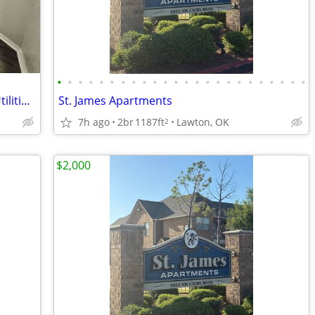
•
•
•
•
•
•
•
•
•
•
•
•
•
•
•
•
•
•
•
•
•
•
•
•
Charming 1-Bedroom Apartment with Utilities Included
St. James Apartments
7h ago
2br
1187ft
Lawton, OK
2
$2,000