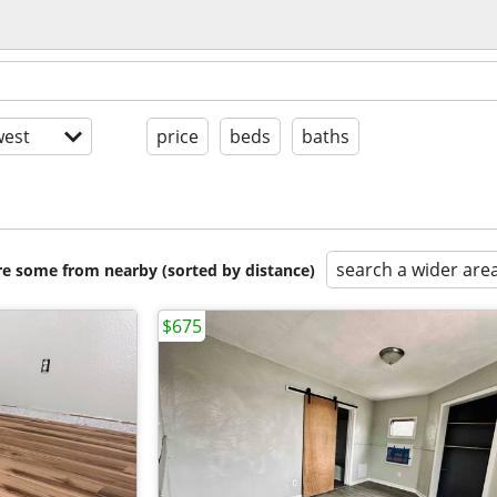
est
price
beds
baths
search a wider are
are some from nearby (sorted by distance)
$675