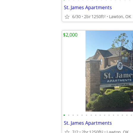
St. James Apartments
6/30
2br
1250ft
Lawton, OK
2
$2,000
•
•
•
•
•
•
•
•
•
•
•
•
•
•
•
•
St. James Apartments
7/2
2br
1250ft
Lawton, OK
2