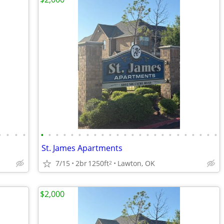
•
•
•
•
•
•
•
•
•
•
•
•
•
•
•
•
•
•
•
•
•
•
•
•
•
•
•
•
St. James Apartments
7/15
2br
1250ft
Lawton, OK
2
$2,000