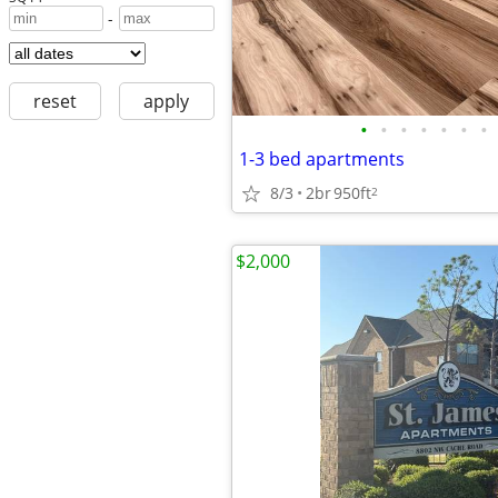
-
reset
apply
•
•
•
•
•
•
•
1-3 bed apartments
8/3
2br
950ft
2
$2,000