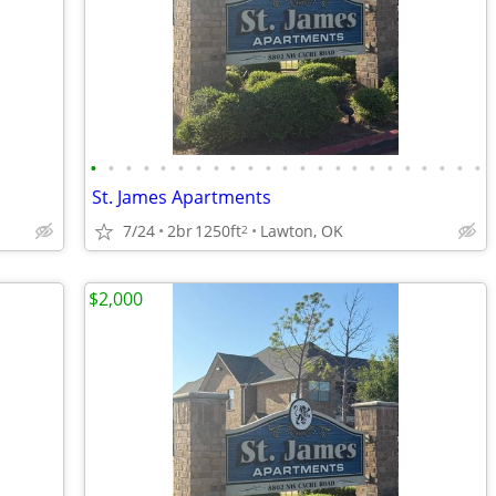
•
•
•
•
•
•
•
•
•
•
•
•
•
•
•
•
•
•
•
•
•
•
•
St. James Apartments
7/24
2br
1250ft
Lawton, OK
2
$2,000