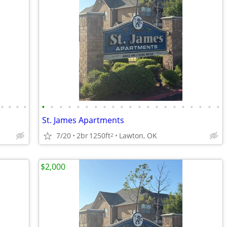
•
•
•
•
•
•
•
•
•
•
•
•
•
•
•
•
•
•
•
•
•
•
•
•
•
St. James Apartments
7/20
2br
1250ft
Lawton, OK
2
$2,000