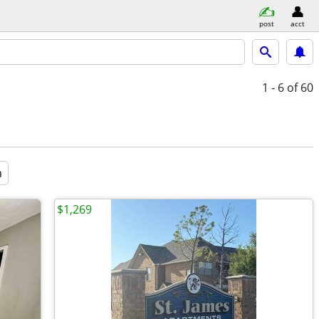
post
acct
1 - 6
of 60
a
$1,269