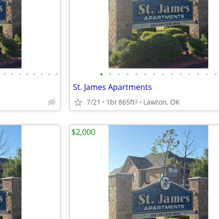
•
•
•
•
•
•
•
•
•
•
•
•
•
•
•
•
•
•
•
•
•
•
St. James Apartments
7/21
1br
865ft
Lawton, OK
2
$2,000