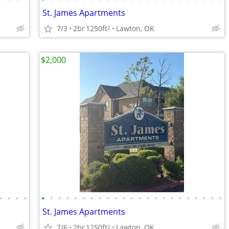
St. James Apartments
7/3
2br
1250ft
Lawton, OK
2
$2,000
•
•
•
•
•
•
•
•
•
•
•
•
•
•
•
•
•
•
•
•
•
•
•
•
•
•
•
St. James Apartments
7/6
2br
1250ft
Lawton, OK
2