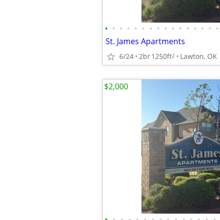
•
•
•
•
•
•
•
•
•
•
•
•
•
•
•
•
St. James Apartments
6/24
2br
1250ft
Lawton, OK
2
$2,000
•
•
•
•
•
•
•
•
•
•
•
•
•
•
•