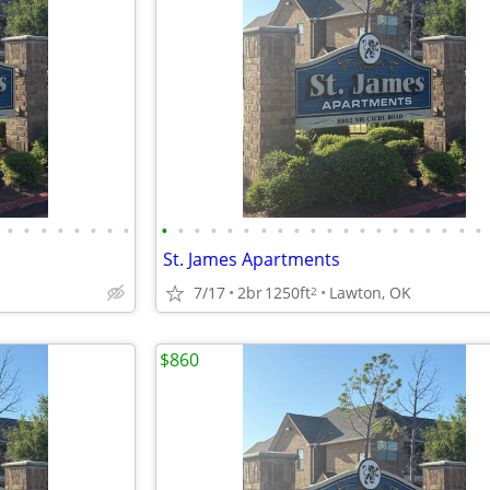
•
•
•
•
•
•
•
•
•
•
•
•
•
•
•
•
•
•
•
•
•
•
•
•
•
•
•
•
St. James Apartments
7/17
2br
1250ft
Lawton, OK
2
$860