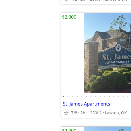
$2,000
•
•
•
•
•
•
•
•
•
•
•
•
•
•
•
St. James Apartments
7/8
2br
1250ft
Lawton, OK
2
$2,000