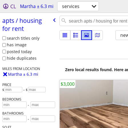
CL
Martha ± 6.3 mi
services
apts /​ housing
for rent
new
search titles only
has image
posted today
hide duplicates
MILES FROM LOCATION
Zero local results found. Here 
Martha ± 6.3 mi
$3,000
PRICE
$
– $
BEDROOMS
-
BATHROOMS
-
SQ FT