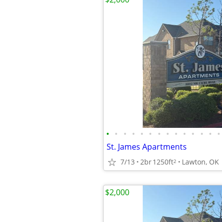
•
•
•
•
•
•
•
•
•
•
•
•
•
•
St. James Apartments
7/13
2br
1250ft
Lawton, OK
2
$2,000