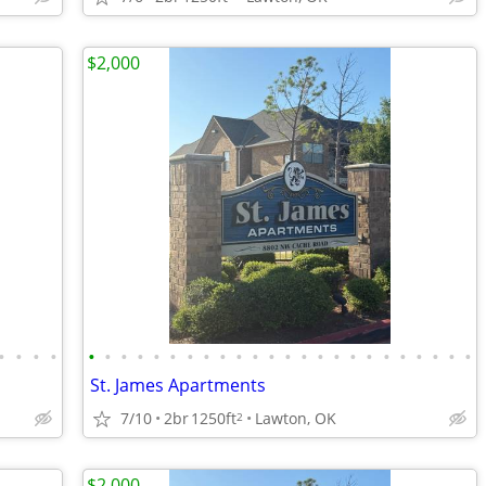
$2,000
•
•
•
•
•
•
•
•
•
•
•
•
•
•
•
•
•
•
•
•
•
•
•
•
•
•
•
•
St. James Apartments
7/10
2br
1250ft
Lawton, OK
2
$2,000