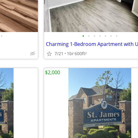
•
•
•
•
•
•
•
•
7/21
1br
600ft
2
$2,000