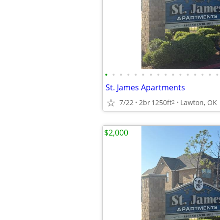
•
•
•
•
•
•
•
•
•
•
•
•
•
•
•
•
St. James Apartments
7/22
2br
1250ft
Lawton, OK
2
$2,000