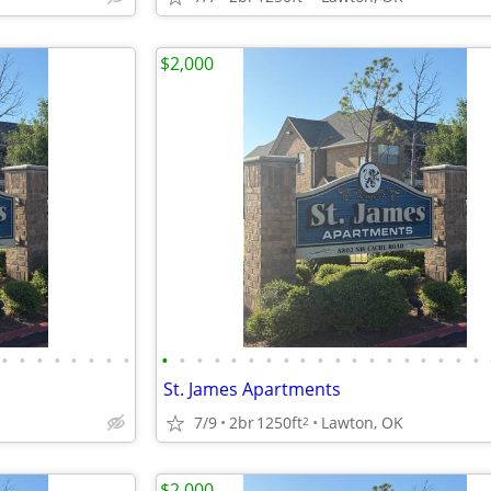
$2,000
•
•
•
•
•
•
•
•
•
•
•
•
•
•
•
•
•
•
•
•
•
•
•
•
•
•
•
St. James Apartments
7/9
2br
1250ft
Lawton, OK
2
$2,000