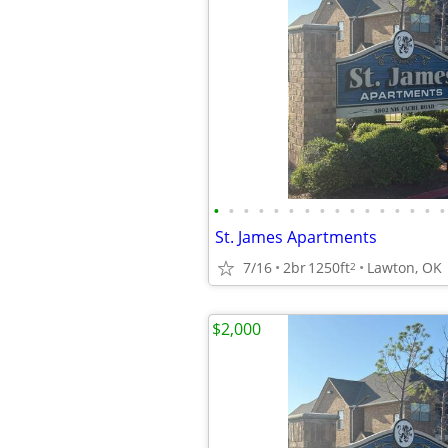
•
•
•
•
•
•
•
•
•
•
•
•
•
•
•
•
St. James Apartments
7/16
2br
1250ft
Lawton, OK
2
$2,000