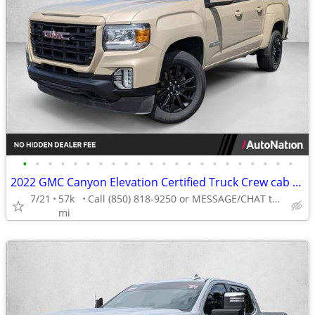
•
•
•
•
•
•
•
•
•
•
•
•
•
•
•
•
•
•
•
•
•
•
2022 GMC Canyon Elevation Certified Truck Crew cab AUTONATION
7/21
57k
Call (850) 818-9250 or MESSAGE/CHAT to confirm availability
mi