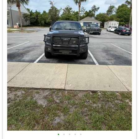
•
•
•
•
•