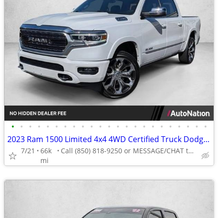
•
•
•
•
•
•
•
•
•
•
•
•
•
•
•
•
•
•
•
•
•
•
•
2023 Ram 1500 Limited 4x4 4WD Certified Truck Dodge Electric Crew cab AUTONATION
7/21
66k
Call (850) 818-9250 or MESSAGE/CHAT to confirm availability
mi