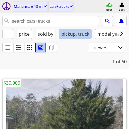
Marianna ± 13 mi
cars+trucks
post
acct
+
price
sold by
pickup, truck
model year
newest
1
of 60
$30,000