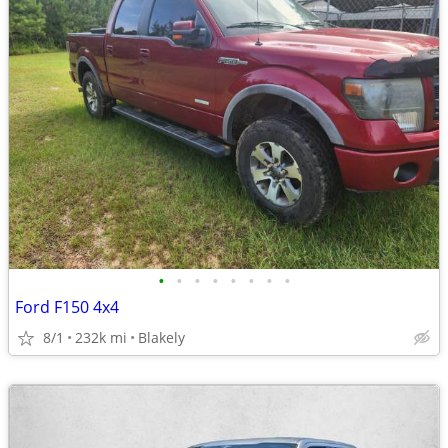
•
•
•
•
•
•
•
•
Ford F150 4x4
8/1
232k mi
Blakely