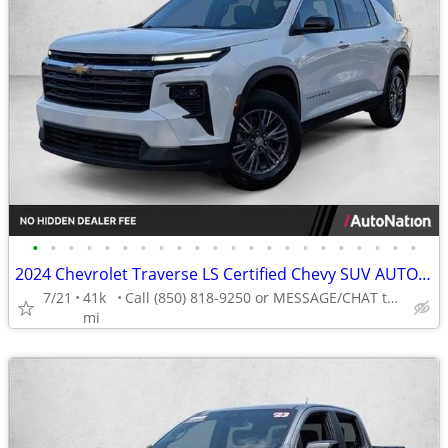
•
•
•
•
•
•
•
•
•
•
•
•
•
•
•
•
•
•
•
•
•
•
2024 Chevrolet Traverse LS Certified Chevy SUV AUTONATION
7/21
41k
Call (850) 818-9250 or MESSAGE/CHAT to confirm availability
mi