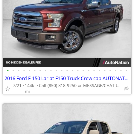
•
•
•
•
•
•
•
•
•
•
•
•
•
•
•
•
•
•
•
•
•
•
•
2016 Ford F-150 Lariat F150 Truck Crew cab AUTONATION
7/21
144k
Call (850) 818-9250 or MESSAGE/CHAT to confirm availability
mi