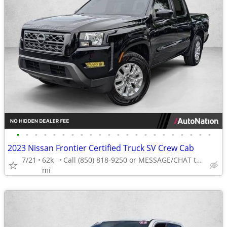
•
•
•
•
•
•
•
•
•
•
•
•
•
•
•
•
•
•
•
•
•
•
2023 Nissan Frontier Certified Truck SV Crew Cab
7/21
62k
Call (850) 818-9250 or MESSAGE/CHAT to confirm availability
mi