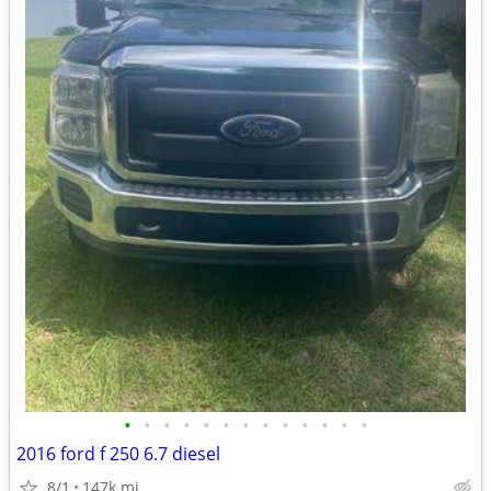
•
•
•
•
•
•
•
•
•
•
•
•
•
2016 ford f 250 6.7 diesel
8/1
147k mi