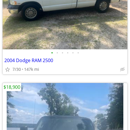
•
•
•
•
•
•
2004 Dodge RAM 2500
7/30
147k mi
$18,900