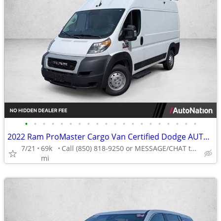
•
•
•
•
•
•
•
•
•
•
•
•
•
•
•
•
•
•
•
•
2022 Ram ProMaster Cargo Van Certified Dodge AUTONATION
7/21
69k
Call (850) 818-9250 or MESSAGE/CHAT to confirm availability
mi