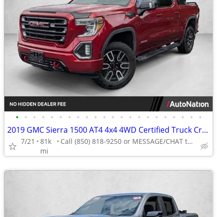
•
•
•
•
•
•
•
•
•
•
•
•
•
•
•
•
•
•
•
•
•
•
2019 GMC Sierra 1500 AT4 4x4 4WD Certified Truck Crew cab AUTONATION
7/21
81k
Call (850) 818-9250 or MESSAGE/CHAT to confirm availability
mi