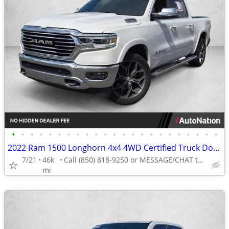
•
•
•
•
•
•
•
•
•
•
•
•
•
•
•
•
•
•
•
•
•
•
•
2022 Ram 1500 Longhorn 4x4 4WD Certified Truck Dodge Crew cab AUTONATION
7/21
46k
Call (850) 818-9250 or MESSAGE/CHAT to confirm availability
mi