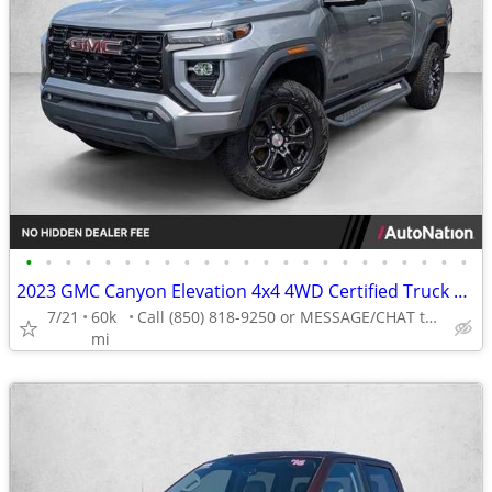
•
•
•
•
•
•
•
•
•
•
•
•
•
•
•
•
•
•
•
•
•
•
•
2023 GMC Canyon Elevation 4x4 4WD Certified Truck Crew cab AUTONATION
7/21
60k
Call (850) 818-9250 or MESSAGE/CHAT to confirm availability
mi