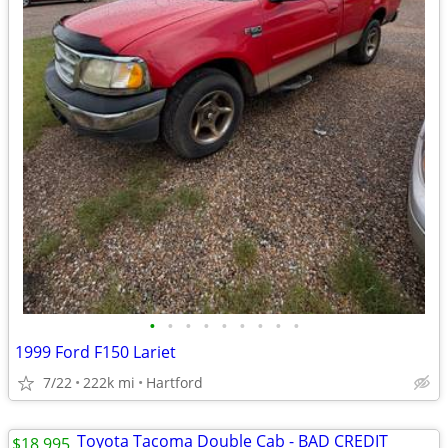
•
•
•
•
•
•
•
•
•
1999 Ford F150 Lariet
7/22
222k mi
Hartford
$18,995