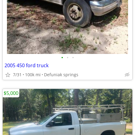
•
•
•
2005 450 ford truck
7/31
100k mi
Defuniak springs
$5,000