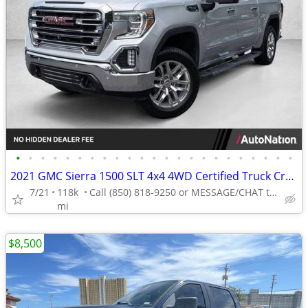
•
•
•
•
•
•
•
•
•
•
•
•
•
•
•
•
•
•
•
•
•
•
•
2021 GMC Sierra 1500 SLT 4x4 4WD Certified Truck Crew cab AUTONATION
7/21
118k
Call (850) 818-9250 or MESSAGE/CHAT to confirm availability
mi
$8,500