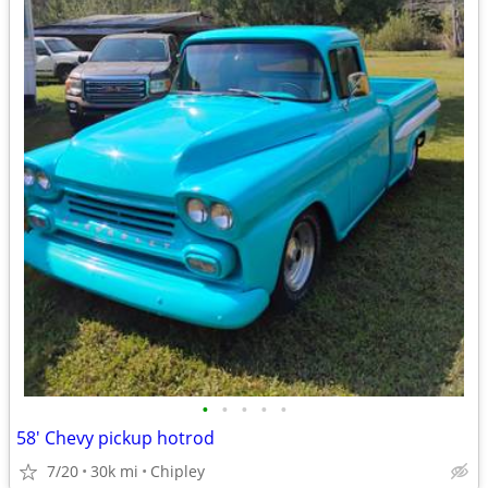
•
•
•
•
•
58' Chevy pickup hotrod
7/20
30k mi
Chipley