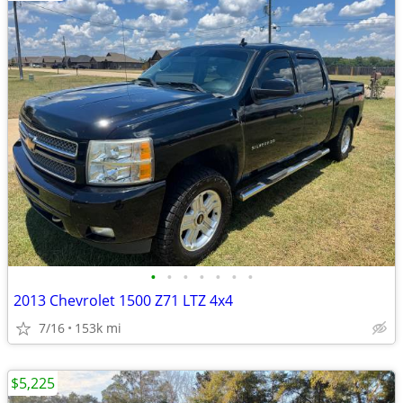
•
•
•
•
•
•
•
2013 Chevrolet 1500 Z71 LTZ 4x4
7/16
153k mi
$5,225