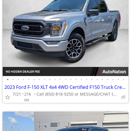
•
•
•
•
•
•
•
•
•
•
•
•
•
•
•
•
•
•
•
•
•
•
•
2023 Ford F-150 XLT 4x4 4WD Certified F150 Truck Crew cab AUTONATION
7/21
21k
Call (850) 818-9250 or MESSAGE/CHAT to confirm availability
mi