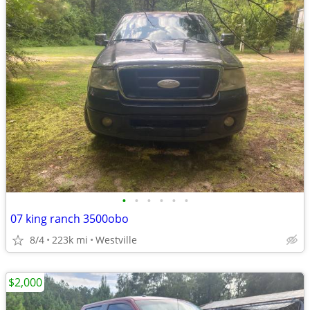
•
•
•
•
•
•
07 king ranch 3500obo
8/4
223k mi
Westville
$2,000