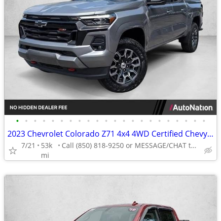
•
•
•
•
•
•
•
•
•
•
•
•
•
•
•
•
•
•
•
•
•
•
2023 Chevrolet Colorado Z71 4x4 4WD Certified Chevy Truck Crew cab AUTONATION
7/21
53k
Call (850) 818-9250 or MESSAGE/CHAT to confirm availability
mi