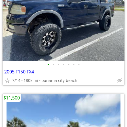
•
•
•
•
•
•
•
2005 F150 FX4
7/14
180k mi
panama city beach
$11,500