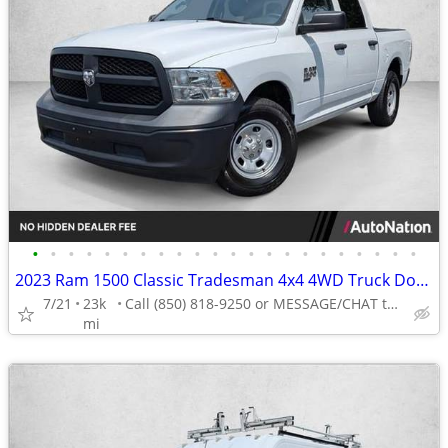
•
•
•
•
•
•
•
•
•
•
•
•
•
•
•
•
•
•
•
•
•
•
2023 Ram 1500 Classic Tradesman 4x4 4WD Truck Dodge Crew cab AUTONATION
7/21
23k
Call (850) 818-9250 or MESSAGE/CHAT to confirm availability
mi