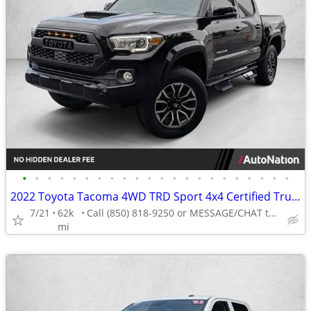
•
•
•
•
•
•
•
•
•
•
•
•
•
•
•
•
•
•
•
•
•
•
2022 Toyota Tacoma 4WD TRD Sport 4x4 Certified Truck Crew cab AUTONATION
7/21
62k
Call (850) 818-9250 or MESSAGE/CHAT to confirm availability
mi