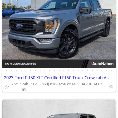
•
•
•
•
•
•
•
•
•
•
•
•
•
•
•
•
•
•
•
•
•
•
•
2023 Ford F-150 XLT Certified F150 Truck Crew cab AUTONATION
7/21
24k
Call (850) 818-9250 or MESSAGE/CHAT to confirm availability
mi