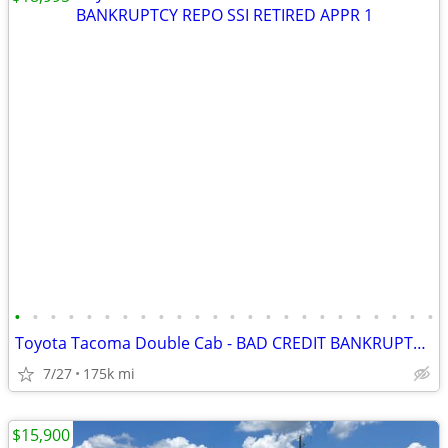
•
•
•
•
•
•
•
•
•
•
•
•
•
•
•
•
•
•
•
•
•
•
•
•
Toyota Tacoma Double Cab - BAD CREDIT BANKRUPTCY REPO SSI RETIRED APPR
7/27
175k mi
$15,900