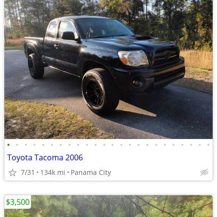
•
•
•
•
•
•
•
•
•
•
•
•
•
•
•
•
•
•
•
•
•
•
•
•
Toyota Tacoma 2006
7/31
134k mi
Panama City
$3,500