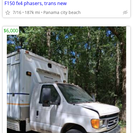
F150 fx4 phasers, trans new
7/16
187k mi
Panama city beach
$6,000