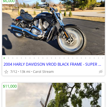
$6,000
•
•
•
•
•
•
•
•
•
•
•
•
•
•
•
•
•
•
•
•
•
•
•
•
2004 HARLY DAVIDSON VROD BLACK FRAME - SUPER CLEAN
7/12
13k mi
Carol Stream
$11,000