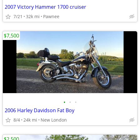
2007 Victory Hammer 1700 cruiser
7/21
32k mi
Pawnee
$7,500
•
•
•
2006 Harley Davidson Fat Boy
8/4
24k mi
New London
$2,500