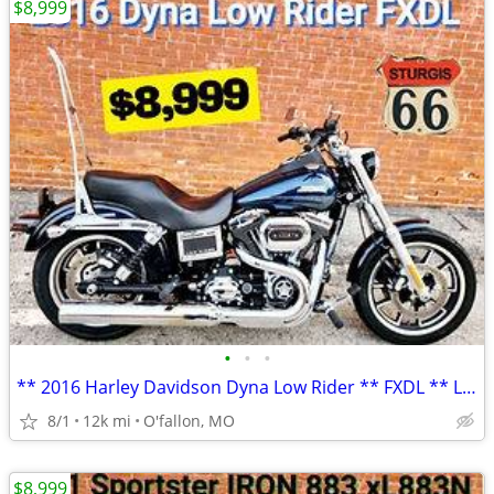
$8,999
•
•
•
** 2016 Harley Davidson Dyna Low Rider ** FXDL ** LOW MILES! **
8/1
12k mi
O'fallon, MO
$8,999