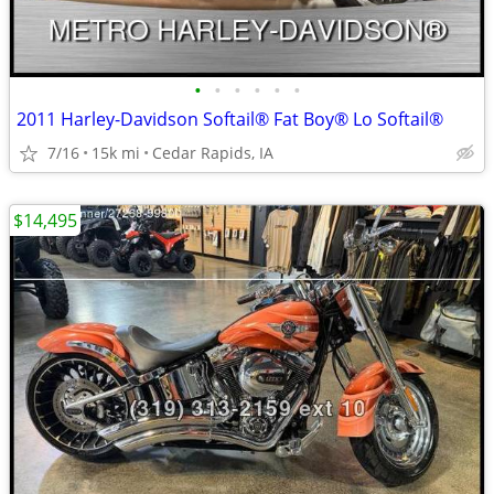
•
•
•
•
•
•
2011 Harley-Davidson Softail® Fat Boy® Lo Softail®
7/16
15k mi
Cedar Rapids, IA
$14,495