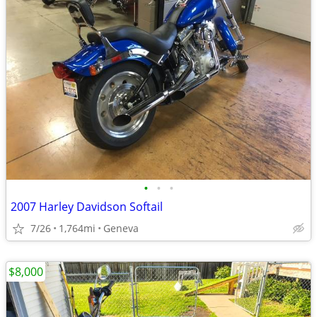
•
•
•
2007 Harley Davidson Softail
7/26
1,764mi
Geneva
$8,000