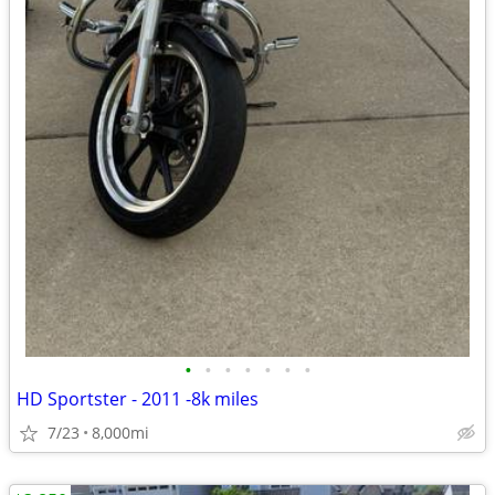
•
•
•
•
•
•
•
HD Sportster - 2011 -8k miles
7/23
8,000mi