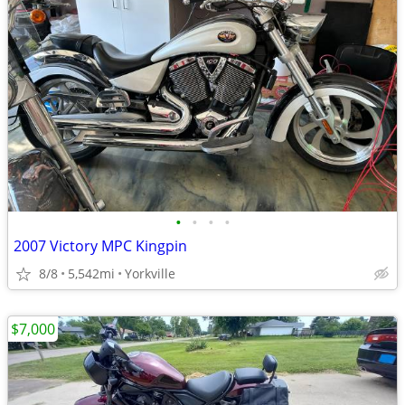
•
•
•
•
2007 Victory MPC Kingpin
8/8
5,542mi
Yorkville
$7,000