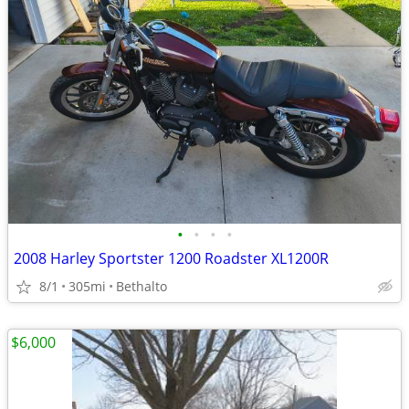
•
•
•
•
2008 Harley Sportster 1200 Roadster XL1200R
8/1
305mi
Bethalto
$6,000