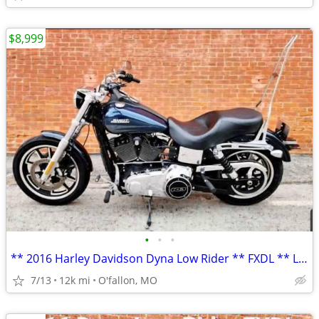
$8,999
•
•
•
** 2016 Harley Davidson Dyna Low Rider ** FXDL ** LOW MILES! **
7/13
12k mi
O'fallon, MO