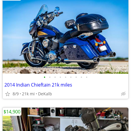
•
•
•
•
•
•
•
•
•
2014 Indian Chieftain 21k miles
8/9
21k mi
DeKalb
$14,900