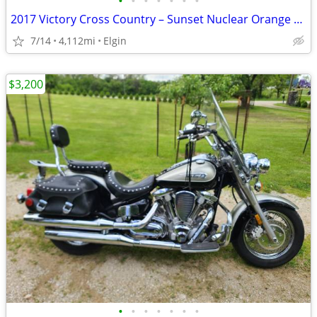
•
•
•
•
•
•
•
2017 Victory Cross Country – Sunset Nuclear Orange – Low Miles
7/14
4,112mi
Elgin
$3,200
•
•
•
•
•
•
•