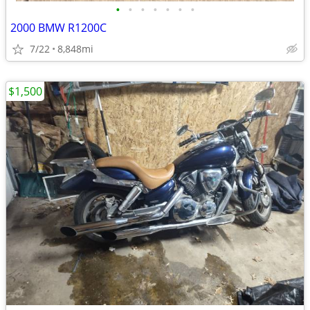
•
•
•
•
•
•
•
2000 BMW R1200C
7/22
8,848mi
$1,500