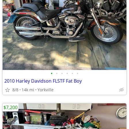
•
•
•
•
•
•
2010 Harley Davidson FLSTF Fat Boy
8/8
14k mi
Yorkville
$7,200