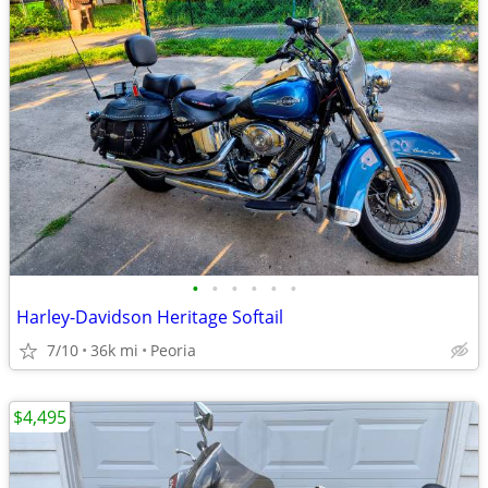
•
•
•
•
•
•
Harley-Davidson Heritage Softail
7/10
36k mi
Peoria
$4,495