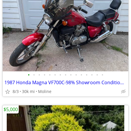
•
•
•
•
•
•
•
•
•
•
•
•
•
•
•
1987 Honda Magna VF700C-98% Showroom Condition-Original
8/3
30k mi
Moline
$5,000