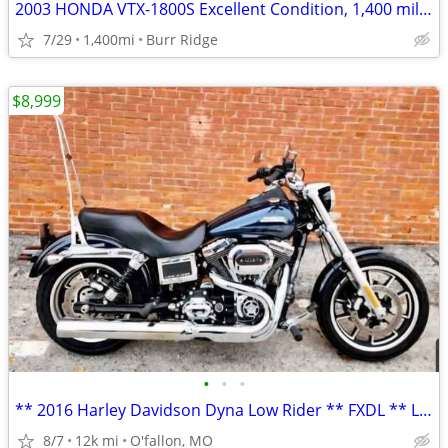
2003 HONDA VTX-1800S Excellent Condition, 1,400 miles
7/29
1,400mi
Burr Ridge
$8,999
•
•
•
** 2016 Harley Davidson Dyna Low Rider ** FXDL ** LOW MILES! **
8/7
12k mi
O'fallon, MO