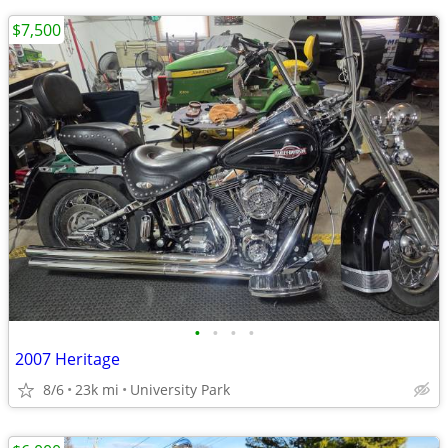
$7,500
•
•
•
•
2007 Heritage
8/6
23k mi
University Park