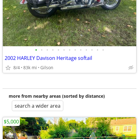
•
•
•
•
•
•
•
•
•
•
•
•
•
2002 HARLEY Davison Heritage softail
8/4
83k mi
Gilson
more from nearby areas (sorted by distance)
search a wider area
$5,000