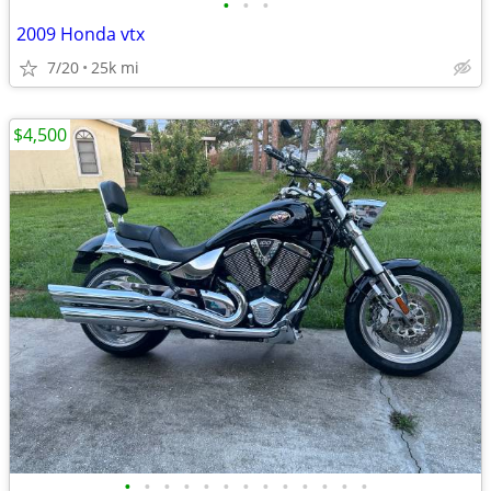
•
•
•
2009 Honda vtx
7/20
25k mi
$4,500
•
•
•
•
•
•
•
•
•
•
•
•
•