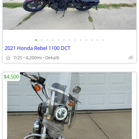
•
•
•
•
•
•
•
•
•
•
•
•
•
2021 Honda Rebel 1100 DCT
7/25
4,200mi
Dekalb
$4,500