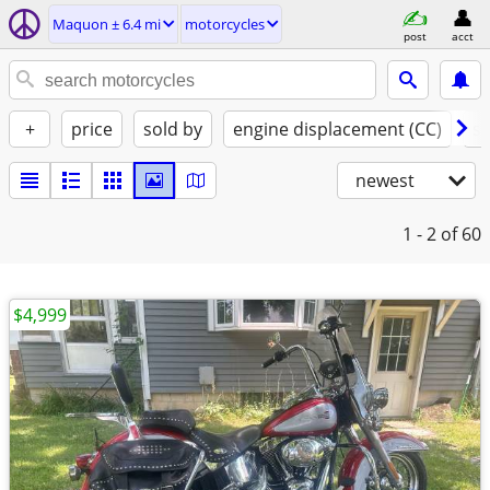
Maquon ± 6.4 mi
motorcycles
post
acct
+
price
sold by
engine displacement (CC)
st
newest
1 - 2
of 60
$4,999