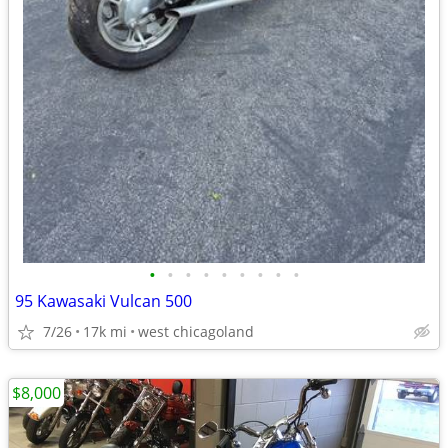
•
•
•
•
•
•
•
•
•
95 Kawasaki Vulcan 500
7/26
17k mi
west chicagoland
$8,000