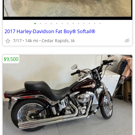
•
•
•
•
•
•
•
•
•
•
•
•
•
2017 Harley-Davidson Fat Boy® Softail®
7/17
14k mi
Cedar Rapids, IA
$9,500