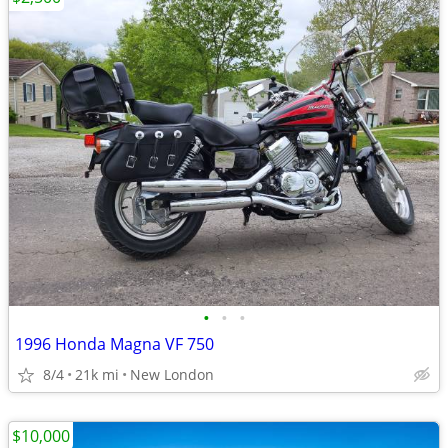
•
•
•
1996 Honda Magna VF 750
8/4
21k mi
New London
$10,000