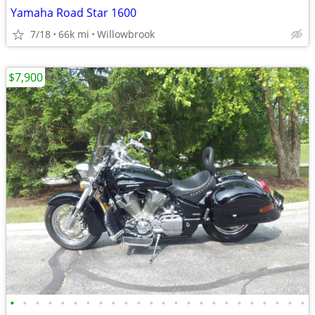
Yamaha Road Star 1600
7/18
66k mi
Willowbrook
$7,900
•
•
•
•
•
•
•
•
•
•
•
•
•
•
•
•
•
•
•
•
•
•
•
•