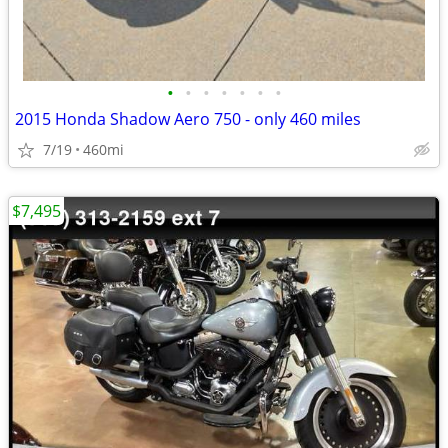
•
•
•
•
•
•
•
2015 Honda Shadow Aero 750 - only 460 miles
7/19
460mi
$7,495