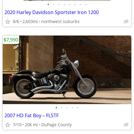
•
•
•
•
•
•
•
•
2020 Harley Davidson Sportster Iron 1200
8/6
2,603mi
northwest suburbs
$7,990
•
•
•
•
•
2007 HD Fat Boy – FLSTF
7/10
20k mi
DuPage County