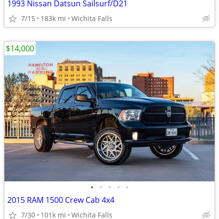
1993 Nissan Datsun Sailsurf/D21
7/15
183k mi
Wichita Falls
$14,000
•
•
•
•
•
2015 RAM 1500 Crew Cab 4x4
7/30
101k mi
Wichita Falls