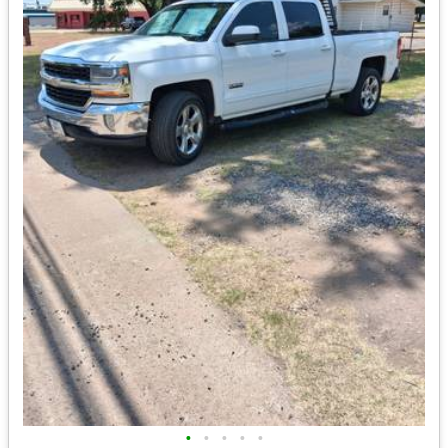
•
•
•
•
•