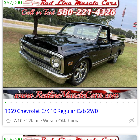
$67,000
•
•
•
•
•
•
•
•
•
•
•
•
•
•
•
•
•
•
•
•
•
•
•
•
1969 Chevrolet C/K 10 Regular Cab 2WD
7/10
12k mi
Wilson Oklahoma
$16,000