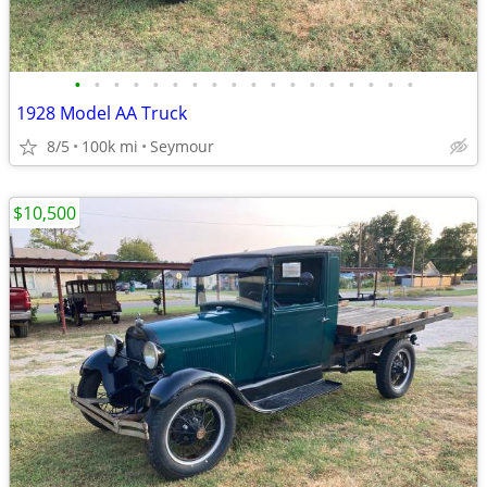
•
•
•
•
•
•
•
•
•
•
•
•
•
•
•
•
•
•
1928 Model AA Truck
8/5
100k mi
Seymour
$10,500