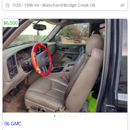
7/20
199k mi
Blanchard/Bridge Creek Ok
$6,500
•
•
•
•
•
06 GMC