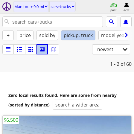
Manitou ± 9.0 mi
cars+trucks
post
acct
+
price
sold by
pickup, truck
model year
newest
1 - 2
of 60
Zero local results found. Here are some from nearby
search a wider area
(sorted by distance)
$6,500