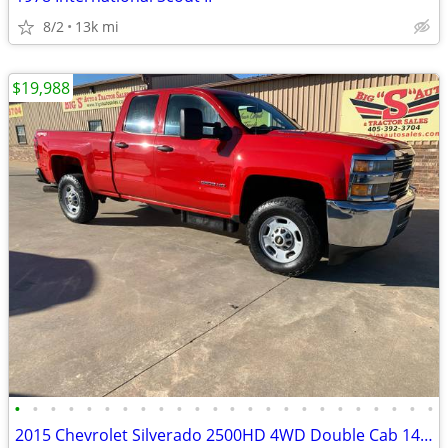
8/2
13k mi
$19,988
•
•
•
•
•
•
•
•
•
•
•
•
•
•
•
•
•
•
•
•
•
•
•
•
2015 Chevrolet Silverado 2500HD 4WD Double Cab 144.2 Work Truck