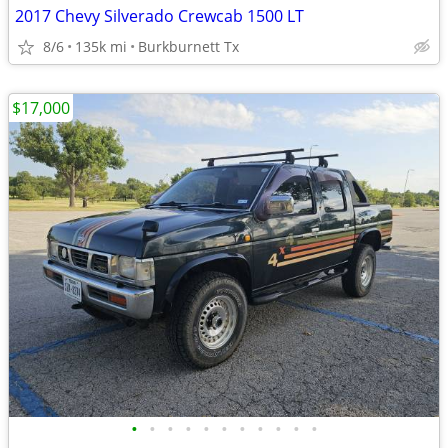
2017 Chevy Silverado Crewcab 1500 LT
8/6
135k mi
Burkburnett Tx
$17,000
•
•
•
•
•
•
•
•
•
•
•