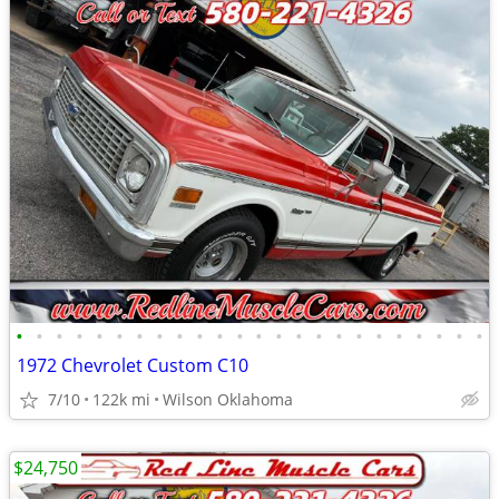
•
•
•
•
•
•
•
•
•
•
•
•
•
•
•
•
•
•
•
•
•
•
•
•
1972 Chevrolet Custom C10
7/10
122k mi
Wilson Oklahoma
$24,750