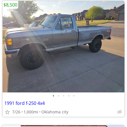
$8,500
•
•
•
•
•
1991 ford f-250 4x4
7/26
1,000mi
Oklahoma city