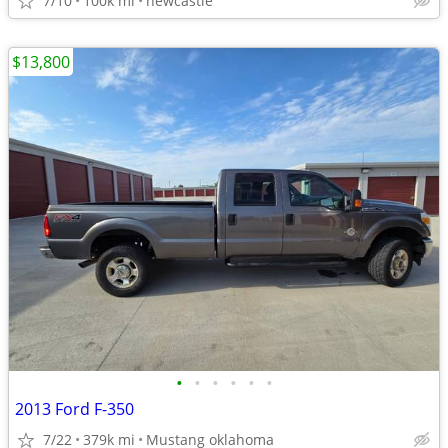
7/10
100k mi
newcastle
$13,800
•
•
•
•
•
•
2013 Ford F-350
7/22
379k mi
Mustang oklahoma