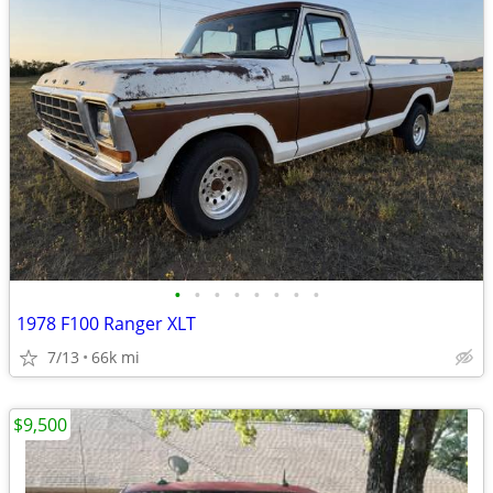
•
•
•
•
•
•
•
•
1978 F100 Ranger XLT
7/13
66k mi
$9,500