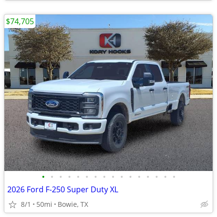
$74,705
•
•
•
•
•
•
•
•
•
•
•
•
•
•
•
•
2026 Ford F-250 Super Duty XL
8/1
50mi
Bowie, TX