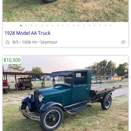
•
•
•
•
•
•
•
•
•
•
•
•
•
•
•
•
•
•
1928 Model AA Truck
8/5
100k mi
Seymour
$10,500