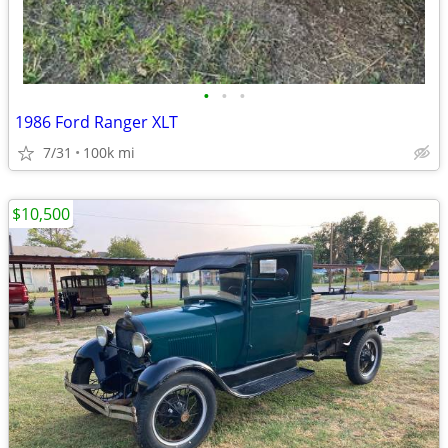
•
•
•
1986 Ford Ranger XLT
7/31
100k mi
$10,500