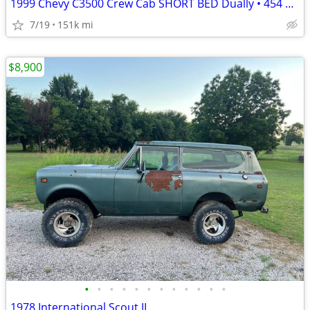
1999 Chevy C3500 Crew Cab SHORT BED Dually • 454 Big Block • One Owner
7/19
151k mi
$8,900
•
•
•
•
•
•
•
•
•
•
•
•
1978 International Scout II