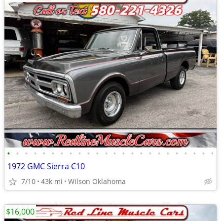
•
•
•
•
•
•
•
•
•
•
•
•
•
•
•
•
•
•
•
•
•
•
•
•
1972 GMC Sierra C10
7/10
43k mi
Wilson Oklahoma
$16,000