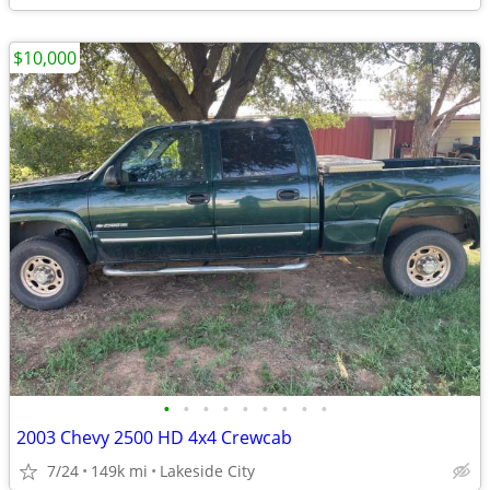
$10,000
•
•
•
•
•
•
•
•
•
2003 Chevy 2500 HD 4x4 Crewcab
7/24
149k mi
Lakeside City