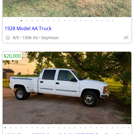
•
•
•
•
•
•
•
•
•
•
•
•
•
•
•
•
•
•
1928 Model AA Truck
8/5
100k mi
Seymour
$20,000
•
•
•
•
•
•
•
•
•
•
•
•
•
•
•
•
•
•
•
•
•
•
•
•