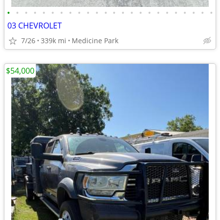
•
•
•
•
•
•
•
•
•
•
•
•
•
•
•
•
•
•
•
•
•
•
•
•
03 CHEVROLET
7/26
339k mi
Medicine Park
$54,000