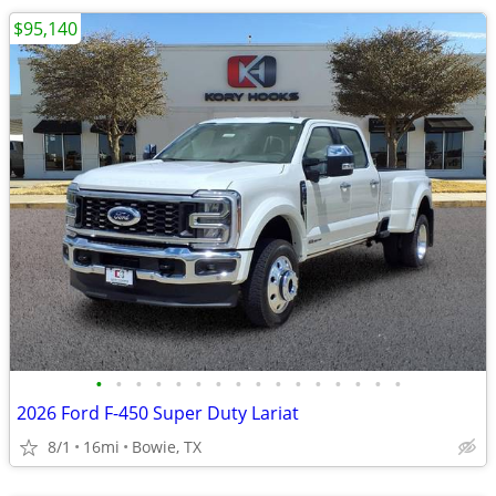
$95,140
•
•
•
•
•
•
•
•
•
•
•
•
•
•
•
•
2026 Ford F-450 Super Duty Lariat
8/1
16mi
Bowie, TX