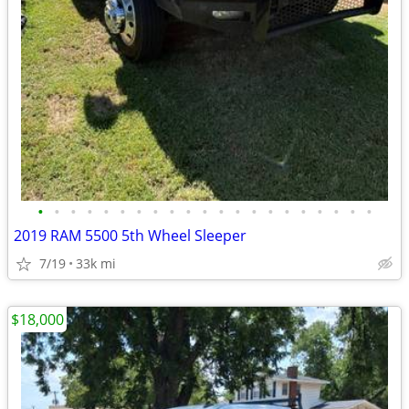
•
•
•
•
•
•
•
•
•
•
•
•
•
•
•
•
•
•
•
•
•
2019 RAM 5500 5th Wheel Sleeper
7/19
33k mi
$18,000