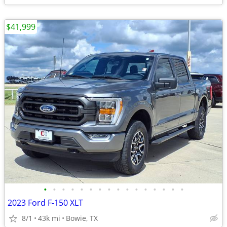
$41,999
•
•
•
•
•
•
•
•
•
•
•
•
•
•
•
•
2023 Ford F-150 XLT
8/1
43k mi
Bowie, TX