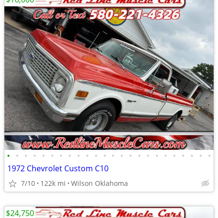
•
•
•
•
•
•
•
•
•
•
•
•
•
•
•
•
•
•
•
•
•
•
•
•
1972 Chevrolet Custom C10
7/10
122k mi
Wilson Oklahoma
$24,750