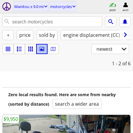
Manitou ± 9.0 mi
motorcycles
post
acct
+
price
sold by
engine displacement (CC)
st
newest
1 - 2
of 6
Zero local results found. Here are some from nearby
search a wider area
(sorted by distance)
$9,950