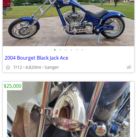
•
•
•
•
•
•
2004 Bourget Black Jack Ace
7/12
4,820mi
Sanger
$25,000