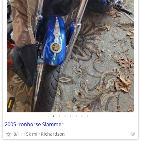
•
•
•
•
•
•
•
2005 Ironhorse Slammer
8/1
15k mi
Richardson