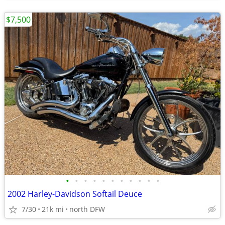
$7,500
•
•
•
•
•
•
•
•
•
•
•
2002 Harley-Davidson Softail Deuce
7/30
21k mi
north DFW