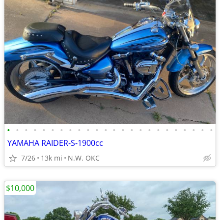
•
•
•
•
•
•
•
•
•
•
•
•
•
•
•
•
•
•
•
•
•
•
•
•
YAMAHA RAIDER-S-1900cc
7/26
13k mi
N.W. OKC
$10,000