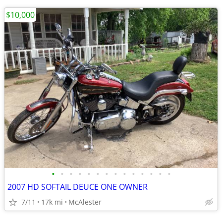
$10,000
•
•
•
•
•
•
•
•
•
•
•
•
•
•
2007 HD SOFTAIL DEUCE ONE OWNER
7/11
17k mi
McAlester