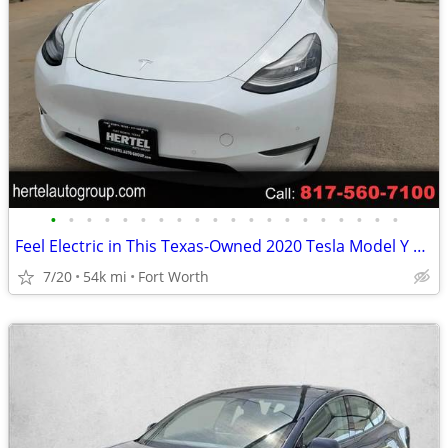
•
•
•
•
•
•
•
•
•
•
•
•
•
•
•
•
•
•
•
•
Feel Electric in This Texas-Owned 2020 Tesla Model Y Long Range
7/20
54k mi
Fort Worth