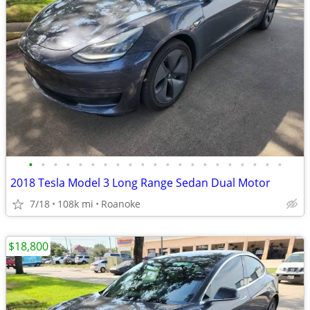
•
•
•
•
•
•
•
•
•
•
•
•
•
•
•
•
•
•
•
•
•
2018 Tesla Model 3 Long Range Sedan Dual Motor
7/18
108k mi
Roanoke
$18,800