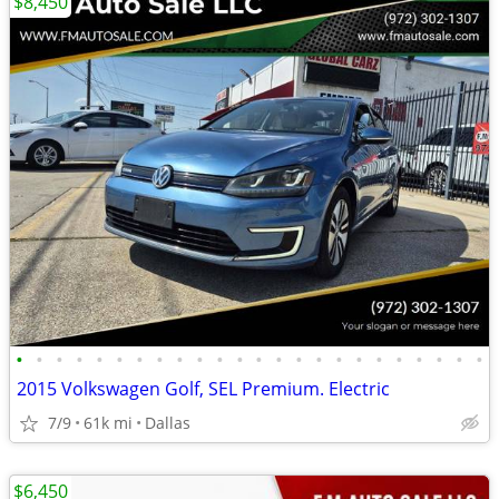
$8,450
•
•
•
•
•
•
•
•
•
•
•
•
•
•
•
•
•
•
•
•
•
•
•
•
2015 Volkswagen Golf, SEL Premium. Electric
7/9
61k mi
Dallas
$6,450