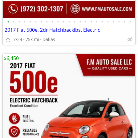
•
•
•
•
•
•
•
•
•
•
•
•
•
•
•
•
•
•
•
•
•
•
•
2017 Fiat 500e, 2dr Hatchbacklbs. Electric
7/24
75k mi
Dallas
$6,450