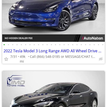
•
•
•
•
•
•
•
•
•
•
•
•
•
•
•
•
•
•
•
•
•
•
•
•
2022 Tesla Model 3 Long Range AWD All Wheel Drive Electric AUTONATION
7/31
49k
Call (866) 548-0185 or MESSAGE/CHAT to confirm availability
mi