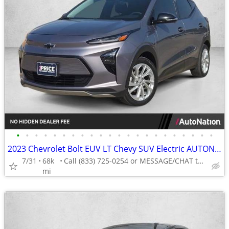
•
•
•
•
•
•
•
•
•
•
•
•
•
•
•
•
•
•
•
•
•
•
2023 Chevrolet Bolt EUV LT Chevy SUV Electric AUTONATION
7/31
68k
Call (833) 725-0254 or MESSAGE/CHAT to confirm availability
mi