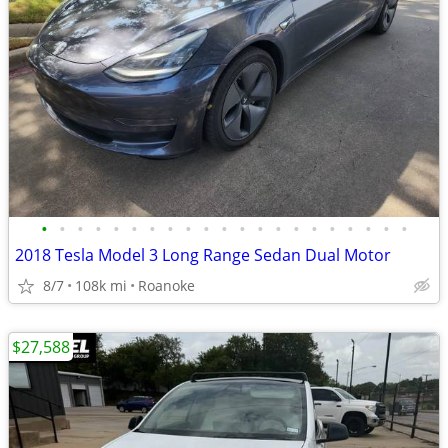
•
•
•
•
•
•
•
•
•
•
•
•
•
•
•
•
•
•
•
•
•
2018 Tesla Model 3 Long Range Sedan Dual Motor
8/7
108k mi
Roanoke
$27,588