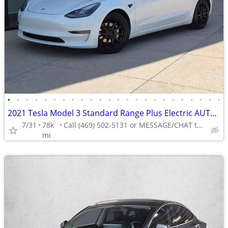
•
•
•
•
•
•
•
•
•
•
•
•
•
•
•
•
•
•
•
•
•
•
•
•
2021 Tesla Model 3 Standard Range Plus Electric AUTONATION
7/31
78k
Call (469) 502-5131 or MESSAGE/CHAT to confirm availability
mi