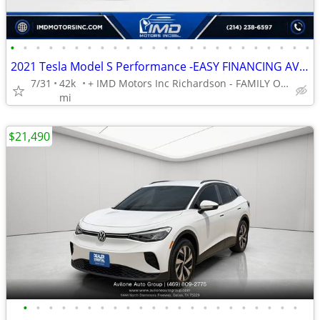
•
•
•
•
•
•
•
•
•
•
•
•
•
•
•
•
•
•
•
•
•
•
•
•
2021 Tesla Model S Performance -EASY FINANCING AVAILABLE
7/31
42k
+ IMD Motors Inc Richardson - FAMILY OWNED AND OPERATED !
mi
$21,490
•
•
•
•
•
•
•
•
•
•
•
•
•
•
•
•
•
•
•
•
•
•