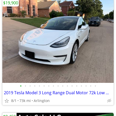
$19,900
•
•
•
•
•
•
•
•
•
•
•
•
•
•
•
•
•
2019 Tesla Model 3 Long Range Dual Motor 72k Low Miles Excellent Condition
8/1
73k mi
Arlington