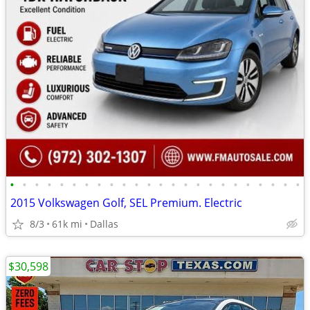
•
•
•
•
•
•
•
•
•
•
•
•
•
•
•
•
•
•
•
•
•
•
•
•
2015 Volkswagen Golf, SEL Premium. Electric
8/3
61k mi
Dallas
$30,598