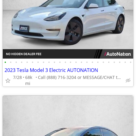
•
•
•
•
•
•
•
•
•
•
•
•
•
•
•
•
•
•
•
•
•
•
•
•
2023 Tesla Model 3 Electric AUTONATION
7/28
68k
Call (888) 716-3204 or MESSAGE/CHAT to confirm availability
mi