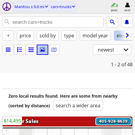
Manitou ± 9.0 mi
cars+trucks
post
acct
+
price
sold by
type
model year
electric
newest
1 - 2
of 48
Zero local results found. Here are some from nearby
search a wider area
(sorted by distance)
$14,495