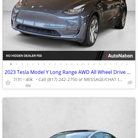
•
•
•
•
•
•
•
•
•
•
•
•
•
•
•
•
•
•
•
•
•
•
2023 Tesla Model Y Long Range AWD All Wheel Drive SUV Electric AUTONATION
7/31
40k
Call (817) 242-2750 or MESSAGE/CHAT to confirm availability
mi