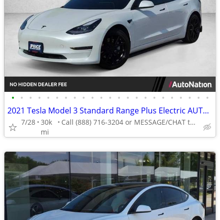
•
•
•
•
•
•
•
•
•
•
•
•
•
•
•
•
•
•
•
•
•
•
•
2021 Tesla Model 3 Standard Range Plus Electric AUTONATION
7/28
30k
Call (888) 716-3204 or MESSAGE/CHAT to confirm availability
mi