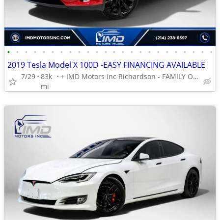
•
•
•
•
•
•
•
•
•
•
•
•
•
•
•
•
•
•
•
•
•
•
•
•
2019 Tesla Model X 100D -EASY FINANCING AVAILABLE
7/29
83k
+ IMD Motors Inc Richardson - FAMILY OWNED AND OPERATED !
mi