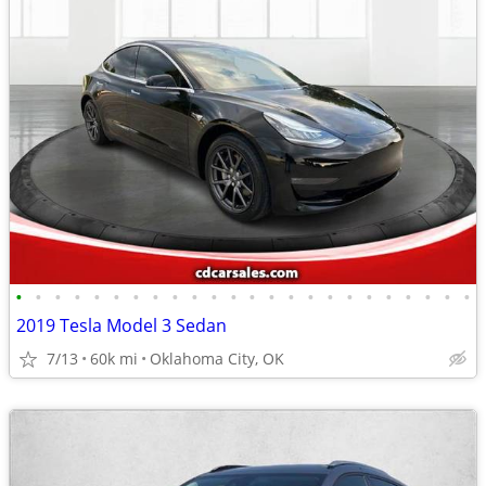
•
•
•
•
•
•
•
•
•
•
•
•
•
•
•
•
•
•
•
•
•
•
•
•
2019 Tesla Model 3 Sedan
7/13
60k mi
Oklahoma City, OK