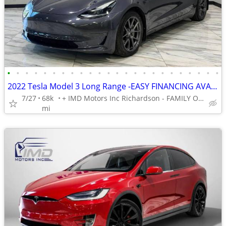
•
•
•
•
•
•
•
•
•
•
•
•
•
•
•
•
•
•
•
•
•
•
•
•
2022 Tesla Model 3 Long Range -EASY FINANCING AVAILABLE
7/27
68k
+ IMD Motors Inc Richardson - FAMILY OWNED AND OPERATED !
mi