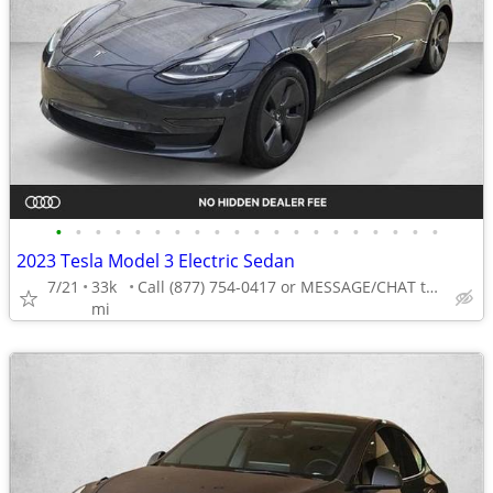
•
•
•
•
•
•
•
•
•
•
•
•
•
•
•
•
•
•
•
•
2023 Tesla Model 3 Electric Sedan
7/21
33k
Call (877) 754-0417 or MESSAGE/CHAT to confirm availability
mi