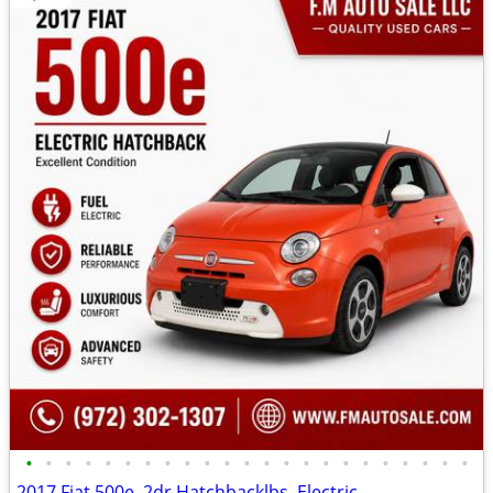
•
•
•
•
•
•
•
•
•
•
•
•
•
•
•
•
•
•
•
•
•
•
•
2017 Fiat 500e, 2dr Hatchbacklbs. Electric