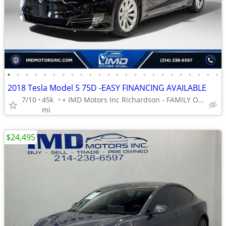
•
•
•
•
•
•
•
•
•
•
•
•
•
•
•
•
•
•
•
•
•
•
•
•
2018 Tesla Model S 75D -EASY FINANCING AVAILABLE
7/10
45k
+ IMD Motors Inc Richardson - FAMILY OWNED AND OPERATED !
mi
$24,495