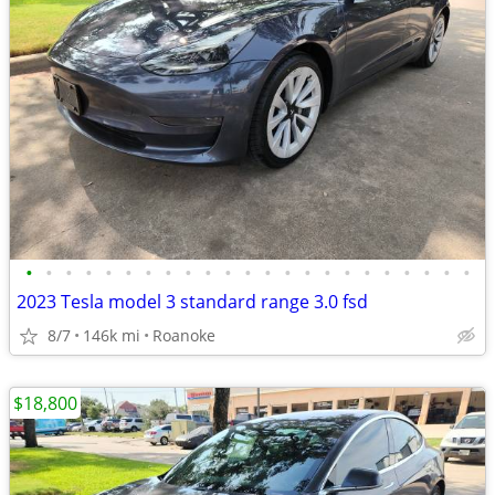
•
•
•
•
•
•
•
•
•
•
•
•
•
•
•
•
•
•
•
•
•
•
•
2023 Tesla model 3 standard range 3.0 fsd
8/7
146k mi
Roanoke
$18,800