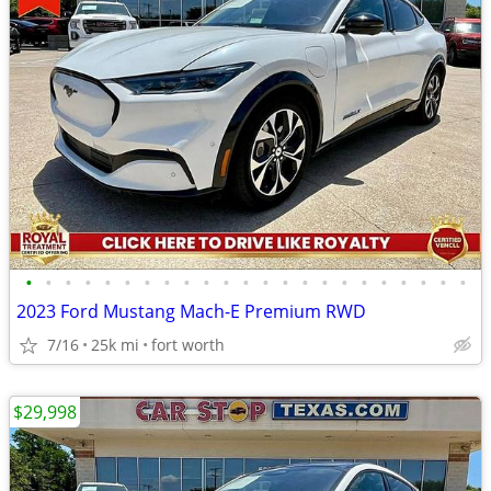
•
•
•
•
•
•
•
•
•
•
•
•
•
•
•
•
•
•
•
•
•
•
•
2023 Ford Mustang Mach-E Premium RWD
7/16
25k mi
fort worth
$29,998