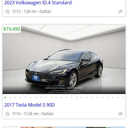
2023 Volkswagen ID.4 Standard
7/12
12k mi
Dallas
$19,490
•
•
•
•
•
•
•
•
•
•
•
•
•
•
•
•
•
•
•
•
•
•
•
•
2017 Tesla Model S 90D
7/16
112k mi
Dallas