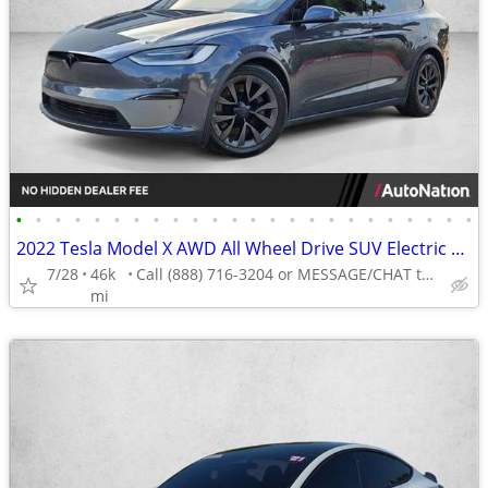
•
•
•
•
•
•
•
•
•
•
•
•
•
•
•
•
•
•
•
•
•
•
•
•
2022 Tesla Model X AWD All Wheel Drive SUV Electric AUTONATION
7/28
46k
Call (888) 716-3204 or MESSAGE/CHAT to confirm availability
mi