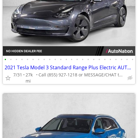
•
•
•
•
•
•
•
•
•
•
•
•
•
•
•
•
•
•
•
•
•
•
•
•
2021 Tesla Model 3 Standard Range Plus Electric AUTONATION
7/31
27k
Call (855) 927-1218 or MESSAGE/CHAT to confirm availability
mi