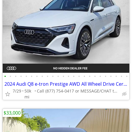
•
•
•
•
•
•
•
•
•
•
•
•
•
•
•
•
•
•
•
•
•
•
•
•
2024 Audi Q8 e-tron Prestige AWD All Wheel Drive Certified SUV Electric AUTONATI
7/29
50k
Call (877) 754-0417 or MESSAGE/CHAT to confirm availability
mi
$33,000