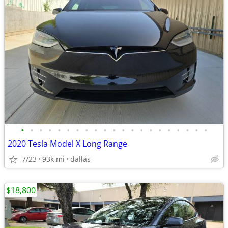
•
•
•
•
•
•
•
•
•
•
•
•
•
•
•
•
•
•
•
•
•
2020 Tesla Model X Long Range
7/23
93k mi
dallas
$18,800