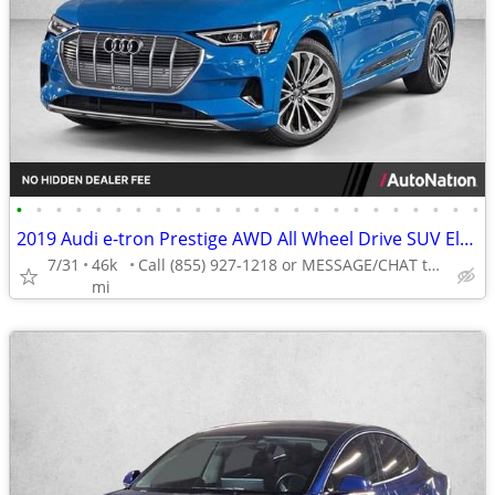
•
•
•
•
•
•
•
•
•
•
•
•
•
•
•
•
•
•
•
•
•
•
•
•
2019 Audi e-tron Prestige AWD All Wheel Drive SUV Electric AUTONATION
7/31
46k
Call (855) 927-1218 or MESSAGE/CHAT to confirm availability
mi