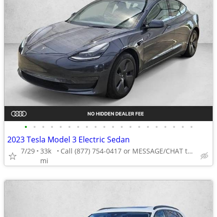
•
•
•
•
•
•
•
•
•
•
•
•
•
•
•
•
•
•
•
•
2023 Tesla Model 3 Electric Sedan
7/29
33k
Call (877) 754-0417 or MESSAGE/CHAT to confirm availability
mi