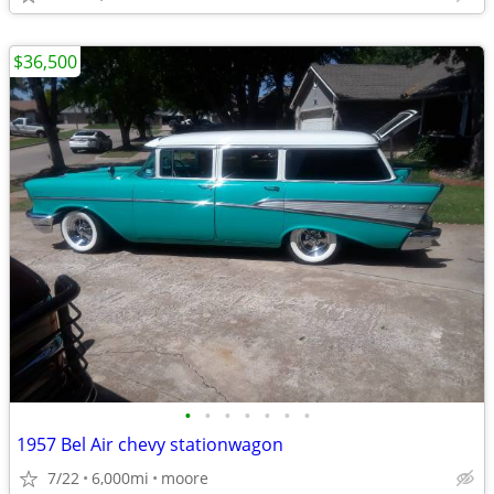
$36,500
•
•
•
•
•
•
•
1957 Bel Air chevy stationwagon
7/22
6,000mi
moore