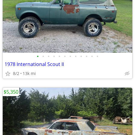
•
•
•
•
•
•
•
•
•
•
•
•
1978 International Scout II
8/2
13k mi
$5,350