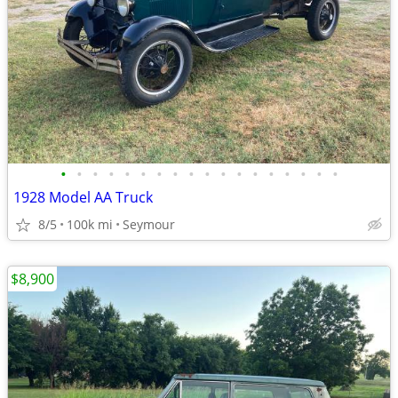
•
•
•
•
•
•
•
•
•
•
•
•
•
•
•
•
•
•
1928 Model AA Truck
8/5
100k mi
Seymour
$8,900