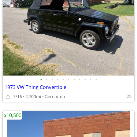
•
•
•
•
•
•
•
•
•
•
•
1973 VW Thing Convertible
7/16
2,700mi
Geronimo
$10,500