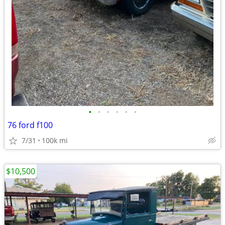
•
•
•
•
•
•
76 ford f100
7/31
100k mi
$10,500