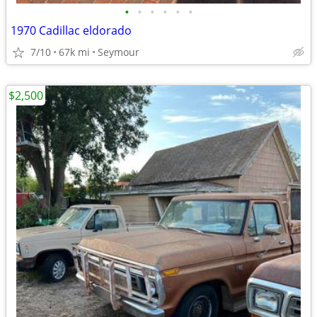
•
•
•
•
•
•
1970 Cadillac eldorado
7/10
67k mi
Seymour
$2,500