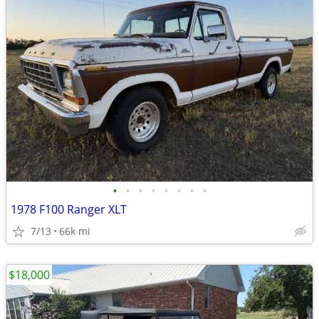
•
•
•
•
•
•
•
•
1978 F100 Ranger XLT
7/13
66k mi
$18,000