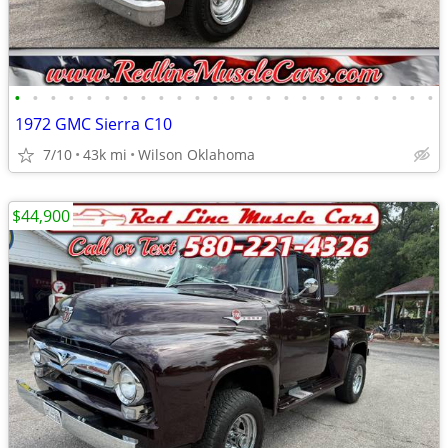
•
•
•
•
•
•
•
•
•
•
•
•
•
•
•
•
•
•
•
•
•
•
•
•
1972 GMC Sierra C10
7/10
43k mi
Wilson Oklahoma
$44,900