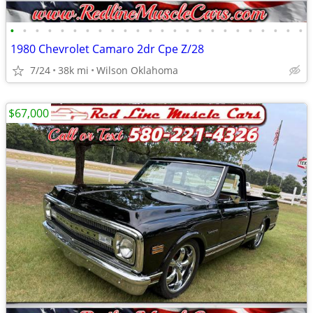
•
•
•
•
•
•
•
•
•
•
•
•
•
•
•
•
•
•
•
•
•
•
•
•
1980 Chevrolet Camaro 2dr Cpe Z/28
7/24
38k mi
Wilson Oklahoma
$67,000