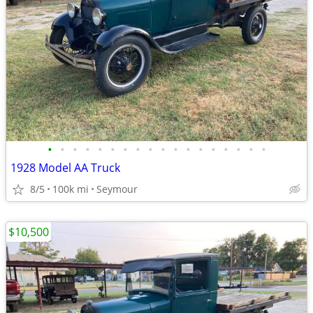
•
•
•
•
•
•
•
•
•
•
•
•
•
•
•
•
•
•
1928 Model AA Truck
8/5
100k mi
Seymour
$10,500