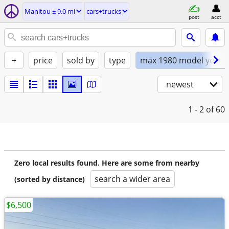
Manitou ± 9.0 mi
cars+trucks
post
acct
+
price
sold by
type
max 1980 model year
newest
1 - 2
of 60
Zero local results found. Here are some from nearby
search a wider area
(sorted by distance)
$6,500