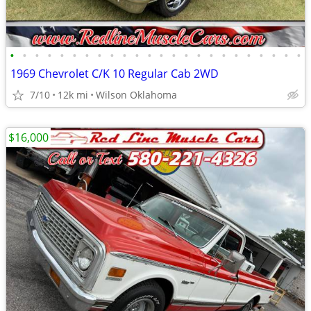
•
•
•
•
•
•
•
•
•
•
•
•
•
•
•
•
•
•
•
•
•
•
•
•
1969 Chevrolet C/K 10 Regular Cab 2WD
7/10
12k mi
Wilson Oklahoma
$16,000