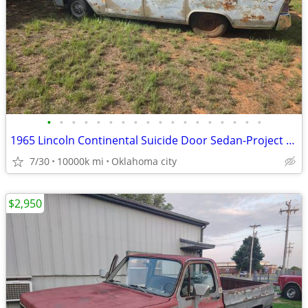
•
•
•
•
•
•
•
•
•
•
•
•
•
•
•
•
•
•
1965 Lincoln Continental Suicide Door Sedan-Project / Parts Car
7/30
10000k mi
Oklahoma city
$2,950