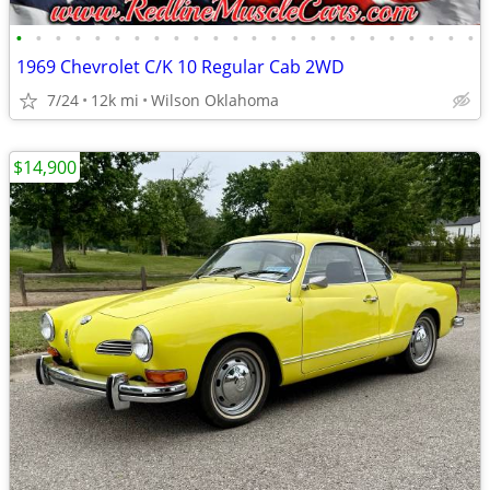
•
•
•
•
•
•
•
•
•
•
•
•
•
•
•
•
•
•
•
•
•
•
•
•
1969 Chevrolet C/K 10 Regular Cab 2WD
7/24
12k mi
Wilson Oklahoma
$14,900