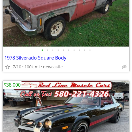
•
•
•
•
•
•
•
•
•
•
1978 Silverado Square Body
7/10
100k mi
newcastle
$38,000