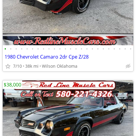
•
•
•
•
•
•
•
•
•
•
•
•
•
•
•
•
•
•
•
•
•
•
•
•
1980 Chevrolet Camaro 2dr Cpe Z/28
7/10
38k mi
Wilson Oklahoma
$38,000