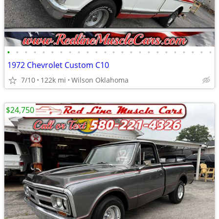
•
•
•
•
•
•
•
•
•
•
•
•
•
•
•
•
•
•
•
•
•
•
•
•
1972 Chevrolet Custom C10
7/10
122k mi
Wilson Oklahoma
$24,750