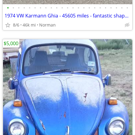
•
•
•
•
•
•
•
•
•
•
•
•
•
•
•
•
•
•
•
•
•
•
•
1974 VW Karmann Ghia - 45605 miles - fantastic shape inside and out!!!
8/6
46k mi
Norman
$5,000