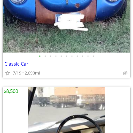
•
•
•
•
•
•
•
•
•
•
•
Classic Car
7/19
2,690mi
$8,500