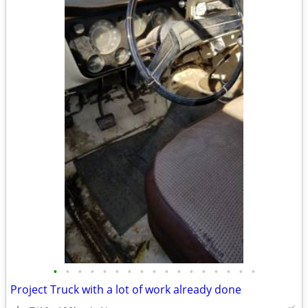
•
•
•
•
•
•
•
•
•
•
•
•
•
•
•
•
•
Project Truck with a lot of work already done