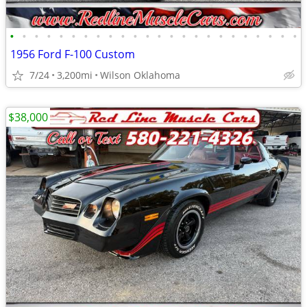
•
•
•
•
•
•
•
•
•
•
•
•
•
•
•
•
•
•
•
•
•
•
•
•
1956 Ford F-100 Custom
7/24
3,200mi
Wilson Oklahoma
$38,000