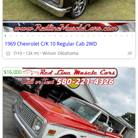
•
•
•
•
•
•
•
•
•
•
•
•
•
•
•
•
•
•
•
•
•
•
•
•
1969 Chevrolet C/K 10 Regular Cab 2WD
7/10
12k mi
Wilson Oklahoma
$16,000