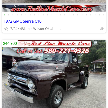
•
•
•
•
•
•
•
•
•
•
•
•
•
•
•
•
•
•
•
•
•
•
•
•
1972 GMC Sierra C10
7/24
43k mi
Wilson Oklahoma
$44,900