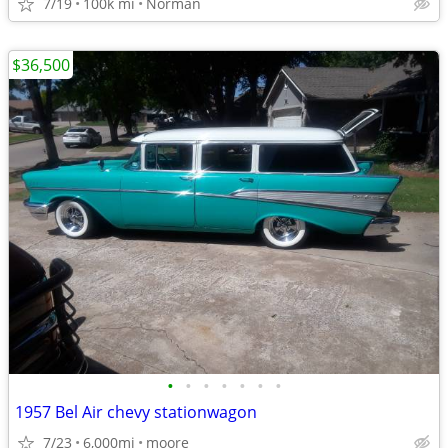
7/19
100k mi
Norman
$36,500
•
•
•
•
•
•
•
1957 Bel Air chevy stationwagon
7/23
6,000mi
moore