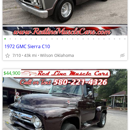
•
•
•
•
•
•
•
•
•
•
•
•
•
•
•
•
•
•
•
•
•
•
•
•
1972 GMC Sierra C10
7/10
43k mi
Wilson Oklahoma
$44,900