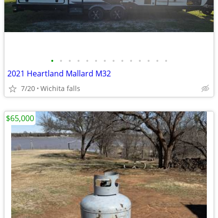
•
•
•
•
•
•
•
•
•
•
•
•
•
•
2021 Heartland Mallard M32
7/20
Wichita falls
$65,000