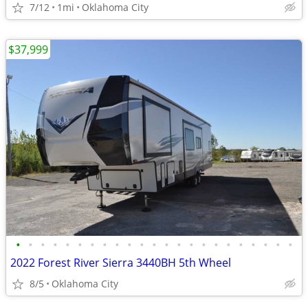
7/12
1mi
Oklahoma City
$37,999
•
•
•
•
•
•
•
•
•
•
•
•
•
•
•
•
•
•
•
•
•
•
•
2022 Forest River Sierra 3440BH 5th Wheel
8/5
Oklahoma City