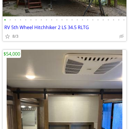
•
•
•
•
•
•
•
•
•
•
•
•
•
•
•
•
•
•
•
•
•
•
•
•
RV 5th Wheel Hitchhiker 2 LS 34.5 RLTG
8/3
$54,000