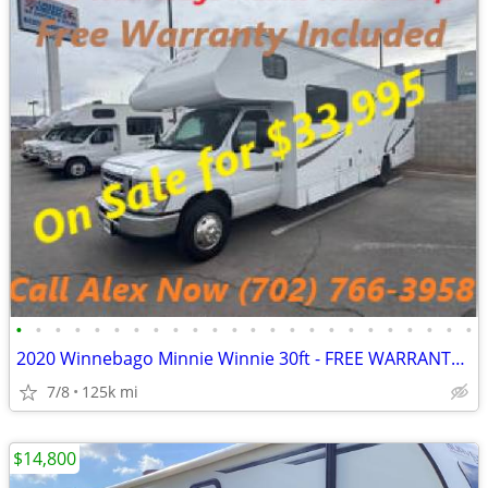
•
•
•
•
•
•
•
•
•
•
•
•
•
•
•
•
•
•
•
•
•
•
•
•
2020 Winnebago Minnie Winnie 30ft - FREE WARRANTY INCLUDED - CALL NOW
7/8
125k mi
$14,800