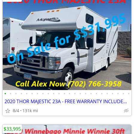
•
•
•
•
•
•
•
•
•
•
•
•
•
•
•
•
•
•
•
•
•
•
•
•
2020 THOR MAJESTIC 23A - FREE WARRANTY INCLUDED!! WE FINANCE-CALL NOW
8/4
131k mi
$33,995