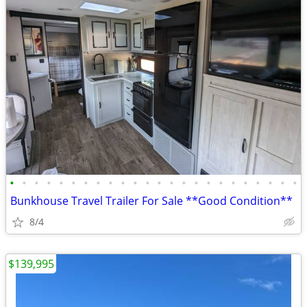
•
•
•
•
•
•
•
•
•
•
•
•
•
•
•
•
•
•
•
•
•
•
•
•
Bunkhouse Travel Trailer For Sale **Good Condition**
8/4
$139,995