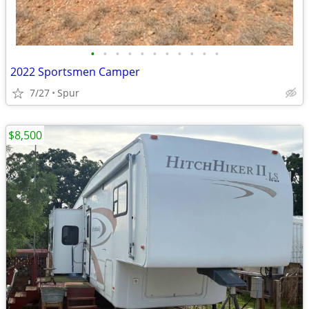
•
•
•
•
•
•
•
•
•
•
•
2022 Sportsmen Camper
7/27
Spur
$8,500