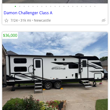
•
•
•
•
•
•
•
•
•
•
•
•
•
•
•
•
•
•
•
Damon Challenger Class A
7/24
31k mi
Newcastle
$36,000