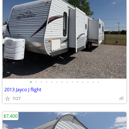
•
•
•
•
•
•
•
•
•
•
•
•
•
•
2013 Jayco J flight
7/27
$7,400