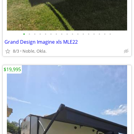
•
•
•
•
•
•
•
•
•
•
•
•
•
•
•
•
•
Grand Design Imagine xls MLE22
8/3
Noble, Okla.
$19,995