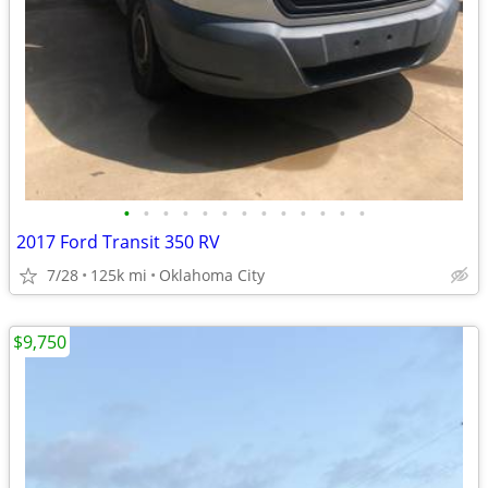
•
•
•
•
•
•
•
•
•
•
•
•
•
2017 Ford Transit 350 RV
7/28
125k mi
Oklahoma City
$9,750