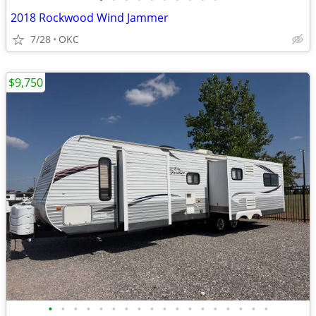
2018 Rockwood Wind Jammer
7/28
OKC
$9,750
•
•
•
•
•
•
•
•
•
•
•
•
•
•
•
•
•
•