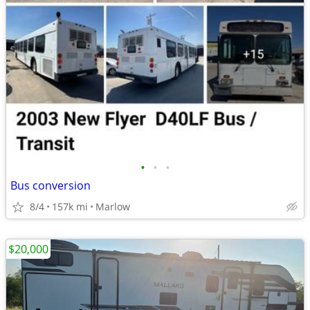
•
•
•
Bus conversion
8/4
157k mi
Marlow
$20,000