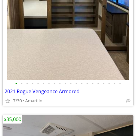
•
•
•
•
•
•
•
•
•
•
•
•
•
•
•
•
•
•
•
•
2021 Rogue Vengeance Armored
7/30
Amarillo
$35,000