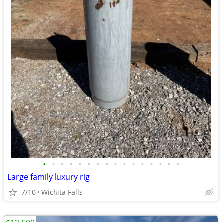
•
•
•
•
•
•
•
•
•
•
•
•
•
•
•
•
Large family luxury rig
7/10
Wichita Falls