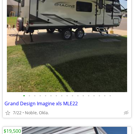
•
•
•
•
•
•
•
•
•
•
•
•
•
•
•
•
•
Grand Design Imagine xls MLE22
7/22
Noble, Okla.
$19,500