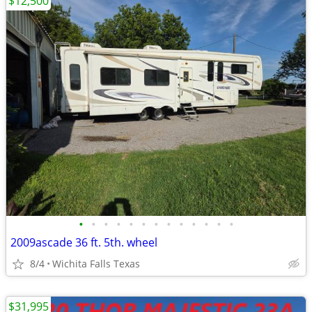
$12,500
•
•
•
•
•
•
•
•
•
•
•
•
•
2009ascade 36 ft. 5th. wheel
8/4
Wichita Falls Texas
$31,995