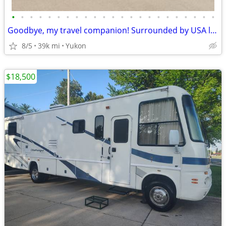
•
•
•
•
•
•
•
•
•
•
•
•
•
•
•
•
•
•
•
•
•
•
•
Goodbye, my travel companion! Surrounded by USA landscapes
8/5
39k mi
Yukon
$18,500