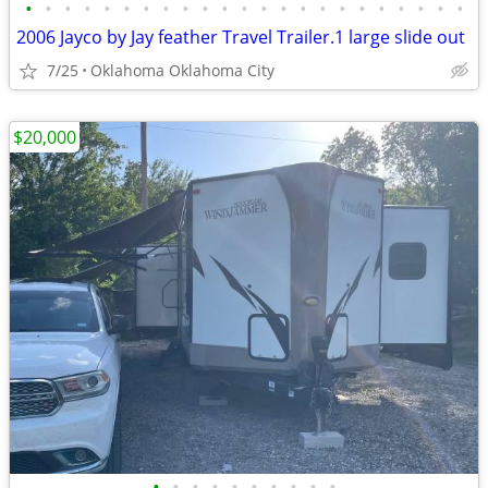
•
•
•
•
•
•
•
•
•
•
•
•
•
•
•
•
•
•
•
•
•
•
•
2006 Jayco by Jay feather Travel Trailer.1 large slide out
7/25
Oklahoma Oklahoma City
$20,000
•
•
•
•
•
•
•
•
•
•