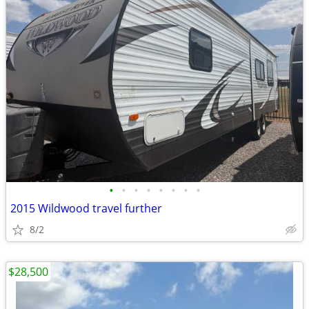
•
•
•
•
•
•
•
•
2015 Wildwood travel further
8/2
$28,500