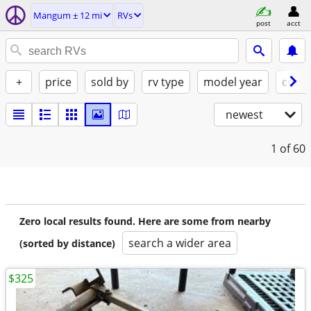
Mangum ± 12 mi
RVs
post
acct
+
price
sold by
rv type
model year
condi
newest
1
of 60
Zero local results found. Here are some from nearby
search a wider area
(sorted by distance)
$325