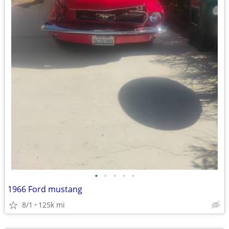
•
•
•
•
•
1966 Ford mustang
8/1
125k mi