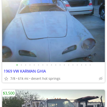
•
•
•
•
•
•
•
•
•
•
•
•
•
•
•
•
•
•
1969 VW KARMAN GHIA
7/8
61k mi
desert hot springs
$3,500