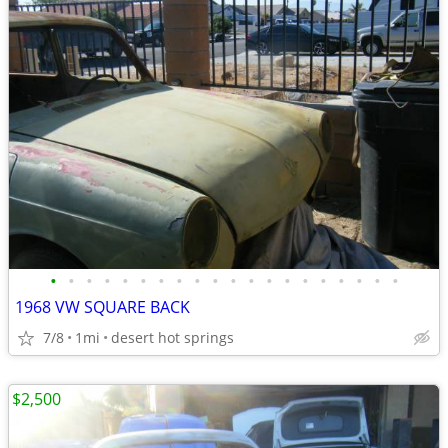
•
•
•
•
•
•
•
•
•
•
•
•
•
•
•
•
•
•
•
•
1968 VW SQUARE BACK
7/8
1mi
desert hot springs
$2,500