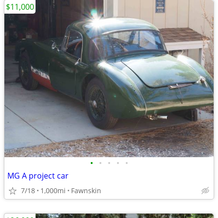
$11,000
•
•
•
•
•
MG A project car
7/18
1,000mi
Fawnskin