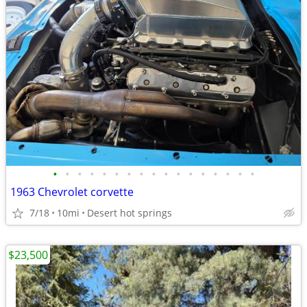
•
•
•
•
•
•
•
•
•
•
•
•
•
•
•
•
•
1963 Chevrolet corvette
7/18
10mi
Desert hot springs
$23,500