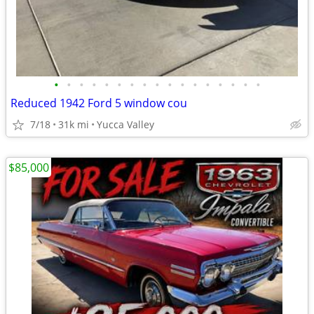
•
•
•
•
•
•
•
•
•
•
•
•
•
•
•
•
•
Reduced 1942 Ford 5 window cou
7/18
31k mi
Yucca Valley
$85,000