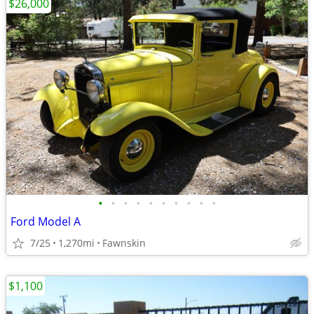
$26,000
•
•
•
•
•
•
•
•
•
•
Ford Model A
7/25
1,270mi
Fawnskin
$1,100