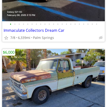
•
•
•
•
•
•
•
•
•
•
•
•
•
•
•
•
•
•
•
•
•
Immaculate Collectors Dream Car
7/8
6,339mi
Palm Springs
$6,000