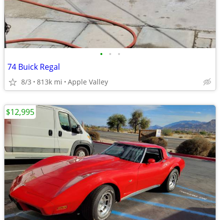
•
•
•
74 Buick Regal
8/3
813k mi
Apple Valley
$12,995