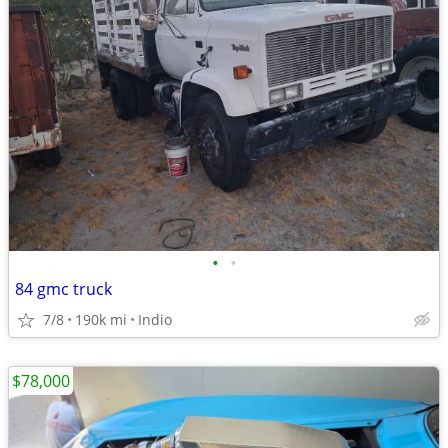
•
•
84 gmc truck
7/8
190k mi
Indio
$78,000