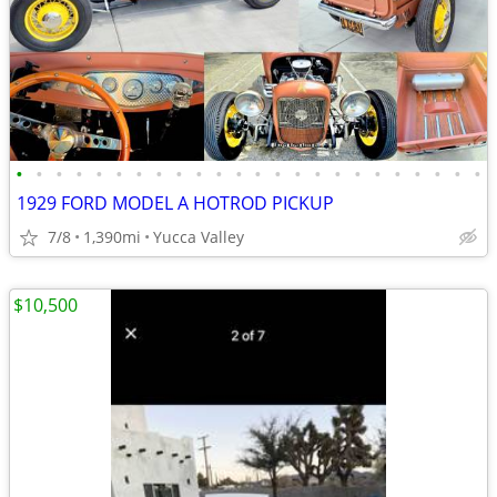
•
•
•
•
•
•
•
•
•
•
•
•
•
•
•
•
•
•
•
•
•
•
•
•
1929 FORD MODEL A HOTROD PICKUP
7/8
1,390mi
Yucca Valley
$10,500