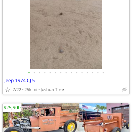
•
•
•
•
•
•
•
•
•
•
•
•
•
•
•
Jeep 1974 CJ 5
7/22
25k mi
Joshua Tree
$25,900