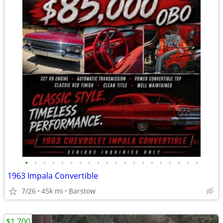
•
•
•
•
•
•
•
•
•
•
•
•
•
•
•
•
•
•
•
•
1963 Impala Convertible
7/26
45k mi
Barstow
$1,700