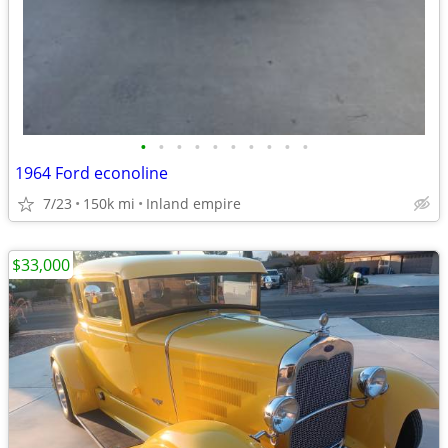
•
•
•
•
•
•
•
•
•
•
1964 Ford econoline
7/23
150k mi
Inland empire
$33,000