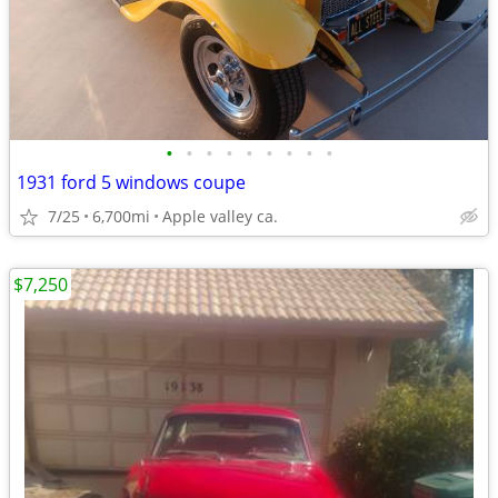
•
•
•
•
•
•
•
•
•
1931 ford 5 windows coupe
7/25
6,700mi
Apple valley ca.
$7,250