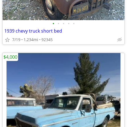
•
•
•
•
•
1939 chevy truck short bed
7/19
1,234mi
92345
$4,000