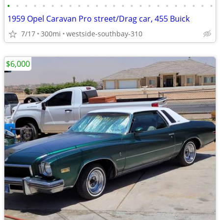
•
•
•
•
•
•
•
•
•
•
•
•
•
•
•
•
•
•
•
•
•
•
•
•
1959 Opel Caravan Pro street/Drag car, 455 Buick
7/17
300mi
westside-southbay-310
$6,000