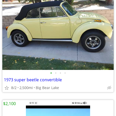
•
•
•
•
1973 super beetle convertible
8/2
2,500mi
Big Bear Lake
$2,100