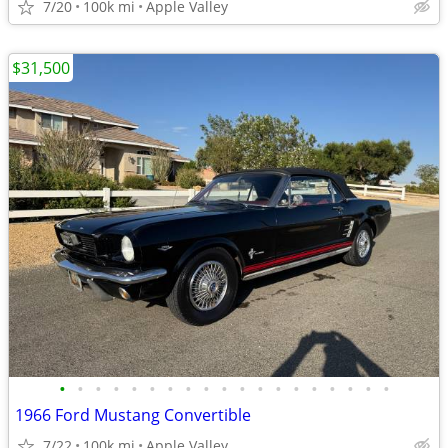
7/20
100k mi
Apple Valley
$31,500
•
•
•
•
•
•
•
•
•
•
•
•
•
•
•
•
•
•
•
1966 Ford Mustang Convertible
7/22
100k mi
Apple Valley