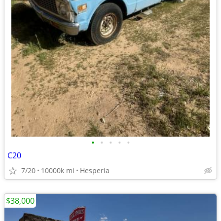
•
•
•
•
•
C20
7/20
10000k mi
Hesperia
$38,000