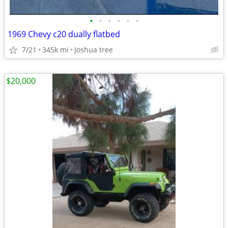
•
•
•
•
•
•
1969 Chevy c20 dually flatbed
7/21
345k mi
Joshua tree
$20,000