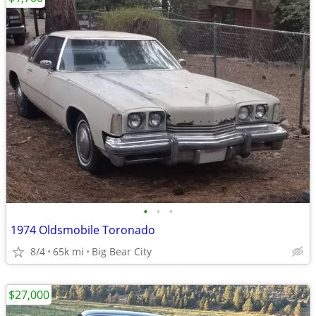
•
•
•
1974 Oldsmobile Toronado
8/4
65k mi
Big Bear City
$27,000