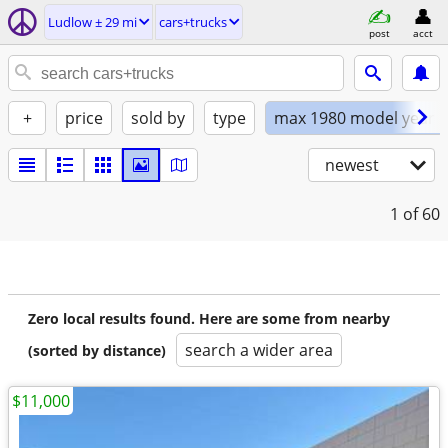
Ludlow ± 29 mi
cars+trucks
post
acct
+
price
sold by
type
max 1980 model year
newest
1
of 60
Zero local results found. Here are some from nearby
search a wider area
(sorted by distance)
$11,000