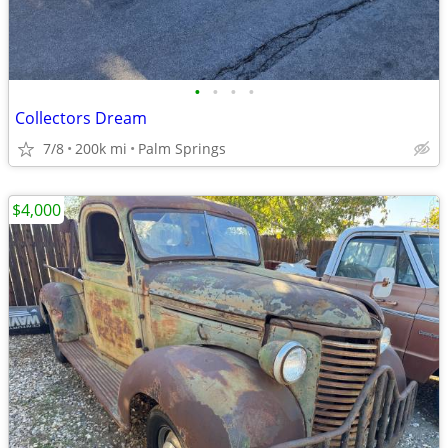
•
•
•
•
Collectors Dream
7/8
200k mi
Palm Springs
$4,000