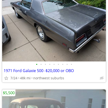
•
•
•
•
•
•
•
•
•
1971 Ford Galaxie 500 -$20,000 or OBO
7/24
48k mi
northwest suburbs
$5,500