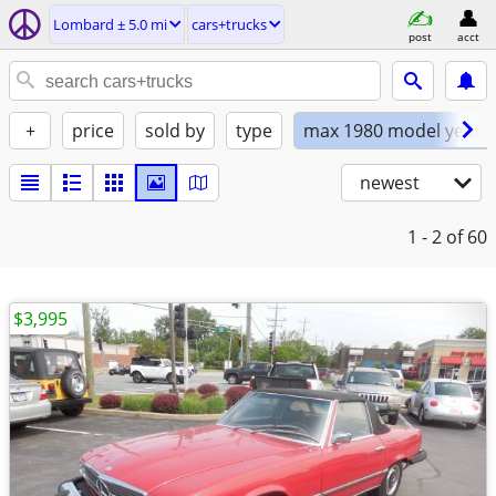
Lombard ± 5.0 mi
cars+trucks
post
acct
+
price
sold by
type
max 1980 model year
newest
1 - 2
of 60
$3,995