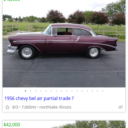
•
•
•
•
•
•
•
•
•
•
•
•
•
•
•
•
1956 chevy bel air partial trade ?
8/3
7,000mi
northlake illinois
$42,000