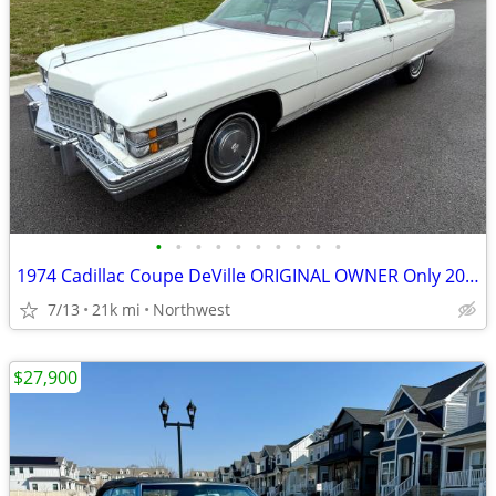
•
•
•
•
•
•
•
•
•
•
1974 Cadillac Coupe DeVille ORIGINAL OWNER Only 20,947 miles
7/13
21k mi
Northwest
$27,900