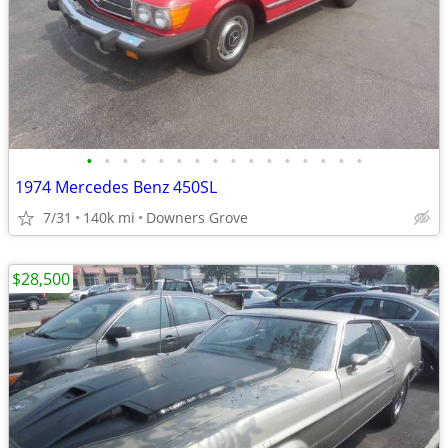
•
•
•
•
•
•
•
•
•
•
•
•
•
•
•
•
1974 Mercedes Benz 450SL
7/31
140k mi
Downers Grove
$28,500