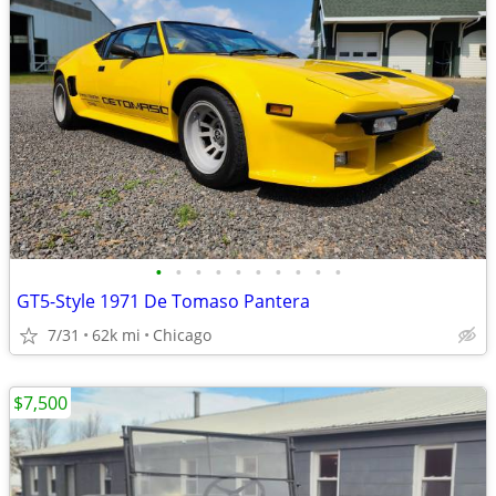
•
•
•
•
•
•
•
•
•
•
GT5-Style 1971 De Tomaso Pantera
7/31
62k mi
Chicago
$7,500