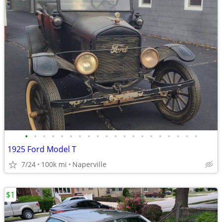
•
•
•
•
•
•
•
•
•
•
•
•
•
•
•
•
•
•
•
•
1925 Ford Model T
7/24
100k mi
Naperville
$1