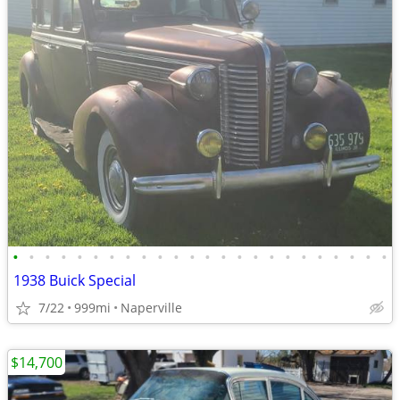
•
•
•
•
•
•
•
•
•
•
•
•
•
•
•
•
•
•
•
•
•
•
•
•
1938 Buick Special
7/22
999mi
Naperville
$14,700