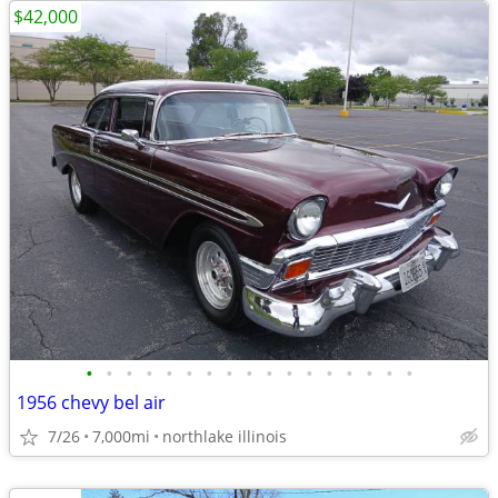
$42,000
•
•
•
•
•
•
•
•
•
•
•
•
•
•
•
•
•
1956 chevy bel air
7/26
7,000mi
northlake illinois