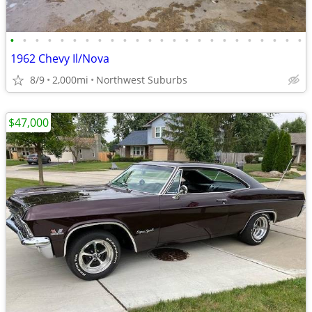
•
•
•
•
•
•
•
•
•
•
•
•
•
•
•
•
•
•
•
•
•
•
•
•
1962 Chevy Il/Nova
8/9
2,000mi
Northwest Suburbs
$47,000