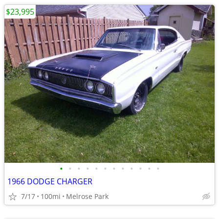
$23,995
•
•
•
•
•
•
•
•
•
•
•
•
1966 DODGE CHARGER
7/17
100mi
Melrose Park