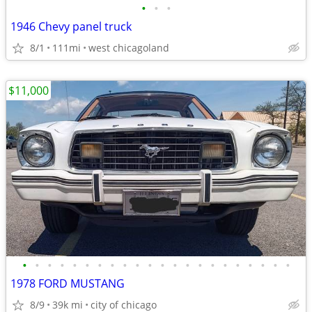
•
•
•
1946 Chevy panel truck
8/1
111mi
west chicagoland
$11,000
•
•
•
•
•
•
•
•
•
•
•
•
•
•
•
•
•
•
•
•
•
•
1978 FORD MUSTANG
8/9
39k mi
city of chicago