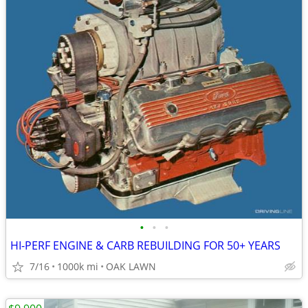
•
•
•
HI-PERF ENGINE & CARB REBUILDING FOR 50+ YEARS
7/16
1000k mi
OAK LAWN