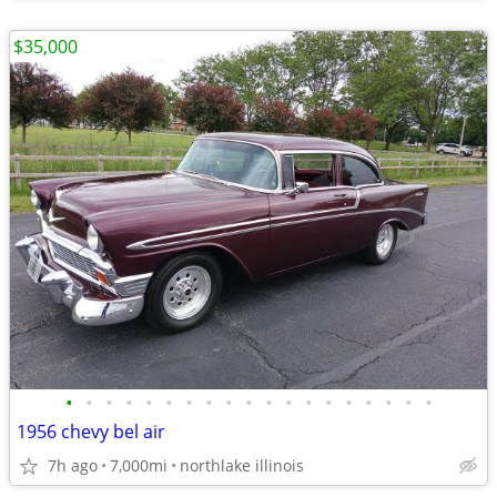
$35,000
•
•
•
•
•
•
•
•
•
•
•
•
•
•
•
•
•
•
•
1956 chevy bel air
7h ago
7,000mi
northlake illinois