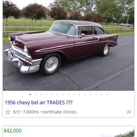
•
•
•
•
•
•
•
•
•
•
•
•
•
•
•
1956 chevy bel air TRADES ???
8/3
7,000mi
northlake illinois
$42,000