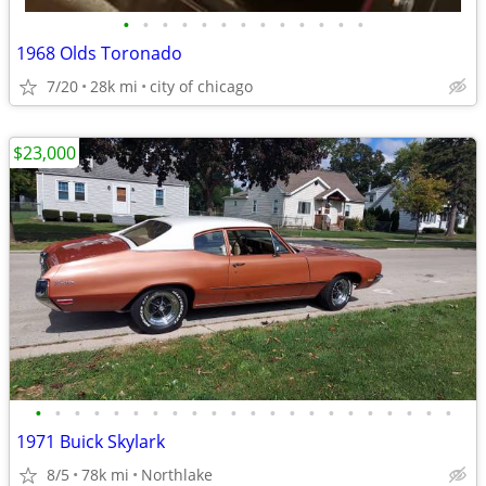
•
•
•
•
•
•
•
•
•
•
•
•
•
1968 Olds Toronado
7/20
28k mi
city of chicago
$23,000
•
•
•
•
•
•
•
•
•
•
•
•
•
•
•
•
•
•
•
•
•
•
1971 Buick Skylark
8/5
78k mi
Northlake