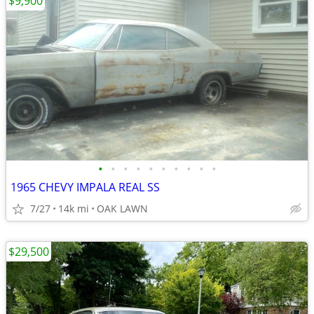
$9,900
•
•
•
•
•
•
•
•
•
•
1965 CHEVY IMPALA REAL SS
7/27
14k mi
OAK LAWN
$29,500