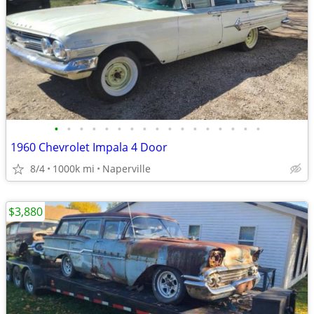
•
•
•
•
•
•
•
•
•
•
•
•
•
•
•
•
•
1960 Chevrolet Impala 4 Door
8/4
1000k mi
Naperville
$3,880