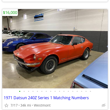
$16,000
•
•
•
•
•
•
•
•
•
•
•
•
•
•
•
•
•
1971 Datsun 240Z Series 1 Matching Numbers
7/17
34k mi
Westmont