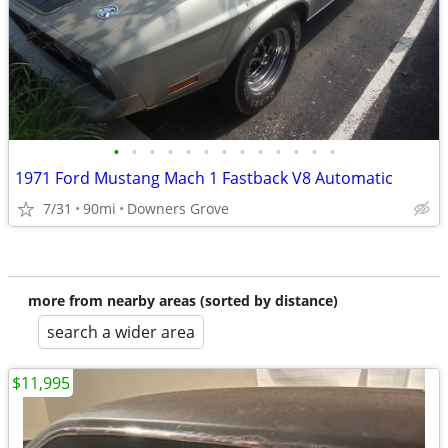
•
•
•
•
•
•
•
•
•
•
•
•
•
1971 Ford Mustang Mach 1 Fastback V8 Automatic
7/31
90mi
Downers Grove
more from nearby areas (sorted by distance)
search a wider area
$11,995