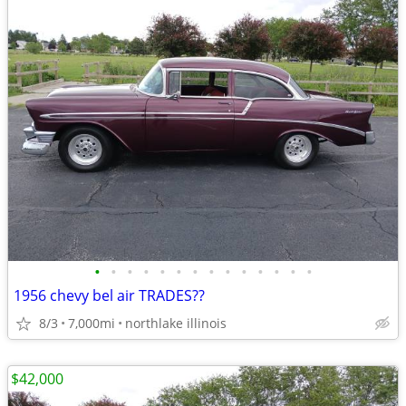
•
•
•
•
•
•
•
•
•
•
•
•
•
•
1956 chevy bel air TRADES??
8/3
7,000mi
northlake illinois
$42,000