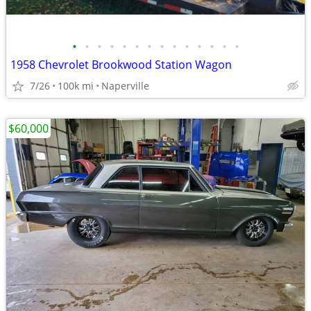
•
•
•
•
•
•
•
•
•
•
•
•
•
•
1958 Chevrolet Brookwood Station Wagon
7/26
100k mi
Naperville
$60,000