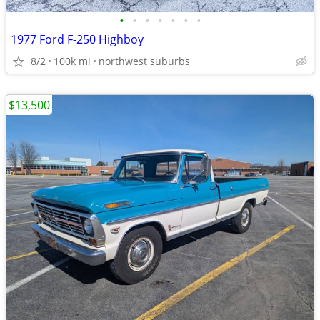
•
•
•
•
•
•
•
1977 Ford F-250 Highboy
8/2
100k mi
northwest suburbs
$13,500