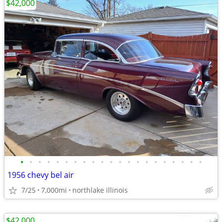
$42,000
•
•
•
•
•
•
•
•
•
•
•
•
•
•
•
•
•
•
•
•
•
1956 chevy bel air
7/25
7,000mi
northlake illinois
$42,000