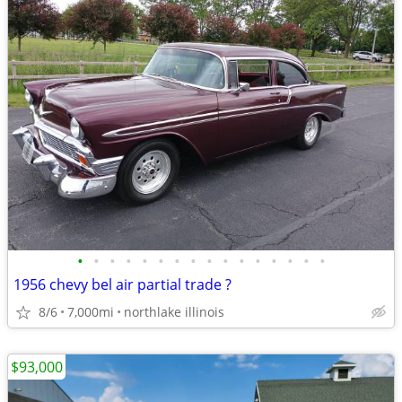
•
•
•
•
•
•
•
•
•
•
•
•
•
•
•
•
1956 chevy bel air partial trade ?
8/6
7,000mi
northlake illinois
$93,000