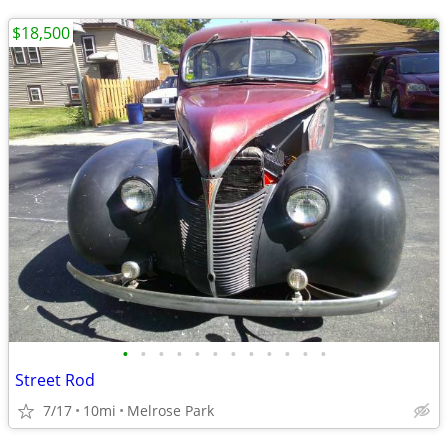
$18,500
•
•
•
•
•
•
•
•
•
•
•
•
Street Rod
7/17
10mi
Melrose Park