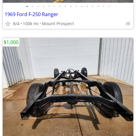
•
•
•
•
•
•
•
•
•
•
•
•
•
•
•
•
1969 Ford F-250 Ranger
8/4
100k mi
Mount Prospect
$1,000