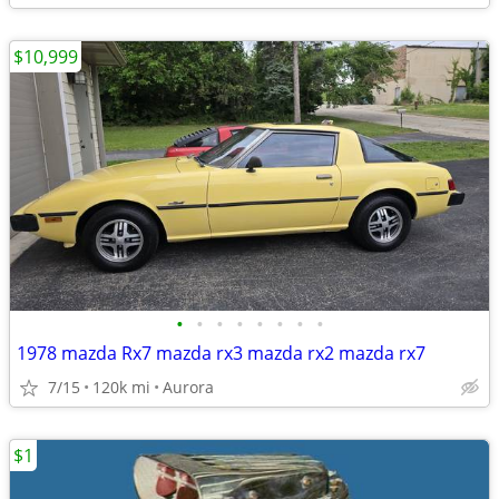
$10,999
•
•
•
•
•
•
•
•
1978 mazda Rx7 mazda rx3 mazda rx2 mazda rx7
7/15
120k mi
Aurora
$1