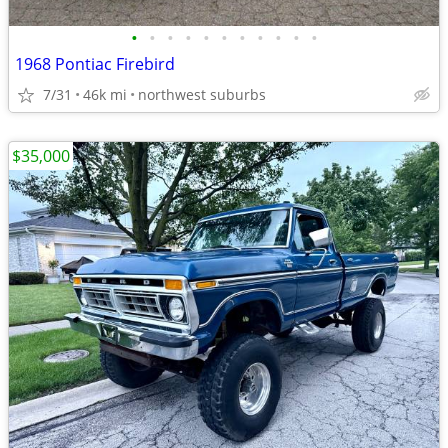
•
•
•
•
•
•
•
•
•
•
•
1968 Pontiac Firebird
7/31
46k mi
northwest suburbs
$35,000