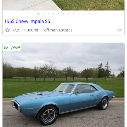
•
•
•
•
•
•
•
•
•
•
•
1965 Chevy Impala SS
7/29
1,000mi
Hoffman Estates
$21,999