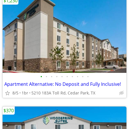
$1,230
•
•
•
•
•
•
•
•
•
•
Apartment Alternative: No Deposit and Fully Inclusive!
8/5
1br
5210 183A Toll Rd, Cedar Park, TX
$370