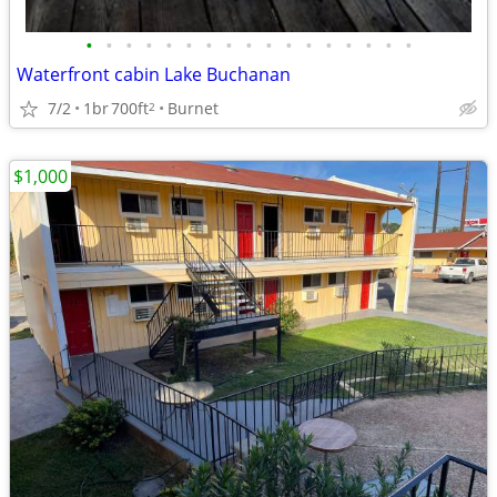
•
•
•
•
•
•
•
•
•
•
•
•
•
•
•
•
•
Waterfront cabin Lake Buchanan
7/2
1br
700ft
Burnet
2
$1,000