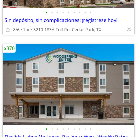
•
•
•
•
•
•
•
•
•
Sin depósito, sin complicaciones: ¡regístrese hoy!
8/6
1br
5210 183A Toll Rd, Cedar Park, TX
$370
•
•
•
•
•
•
•
•
•