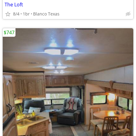
The Loft
8/4
1br
Blanco Texas
$747