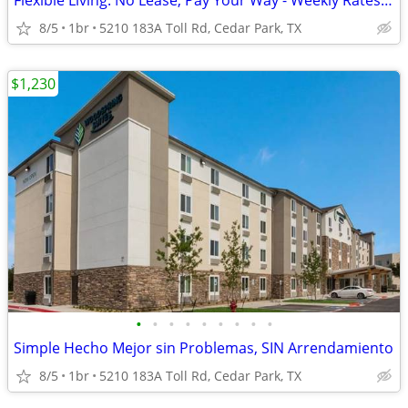
Flexible Living: No Lease, Pay Your Way - Weekly Rates Available!
8/5
1br
5210 183A Toll Rd, Cedar Park, TX
$1,230
•
•
•
•
•
•
•
•
•
Simple Hecho Mejor sin Problemas, SIN Arrendamiento
8/5
1br
5210 183A Toll Rd, Cedar Park, TX