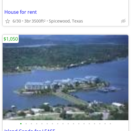
House for rent
6/30
3br
3500ft
Spicewood, Texas
2
$1,050
•
•
•
•
•
•
•
•
•
•
•
•
•
•
•
•
•
•