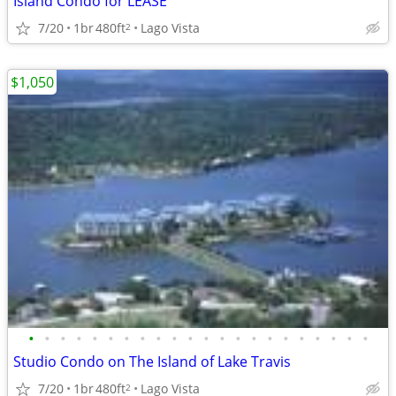
Island Condo for LEASE
7/20
1br
480ft
Lago Vista
2
$1,050
•
•
•
•
•
•
•
•
•
•
•
•
•
•
•
•
•
•
•
•
•
•
Studio Condo on The Island of Lake Travis
7/20
1br
480ft
Lago Vista
2