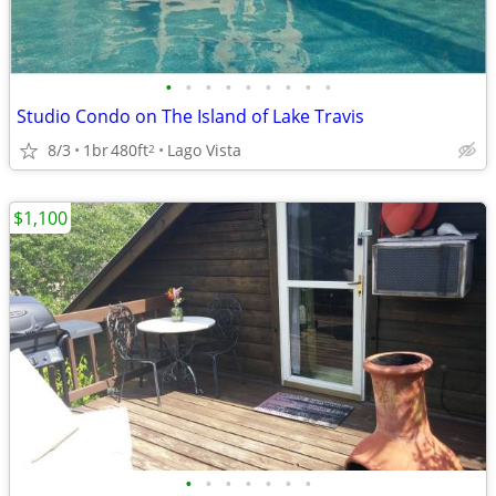
•
•
•
•
•
•
•
•
•
Studio Condo on The Island of Lake Travis
8/3
1br
480ft
Lago Vista
2
$1,100
•
•
•
•
•
•
•