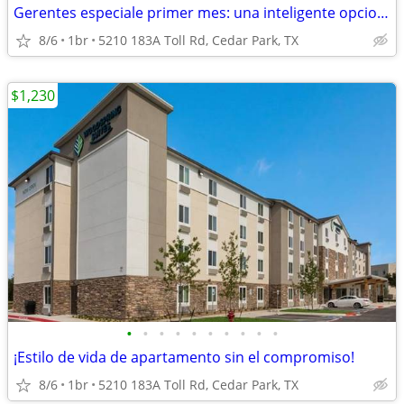
Gerentes especiale primer mes: una inteligente opcion de apartamento!
8/6
1br
5210 183A Toll Rd, Cedar Park, TX
$1,230
•
•
•
•
•
•
•
•
•
•
¡Estilo de vida de apartamento sin el compromiso!
8/6
1br
5210 183A Toll Rd, Cedar Park, TX