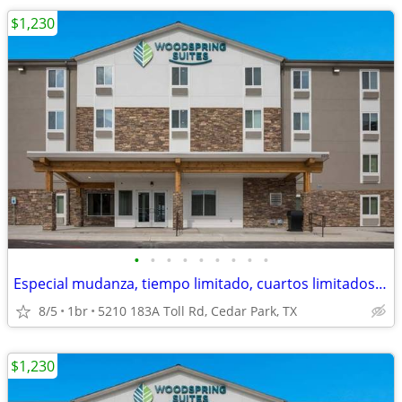
$1,230
•
•
•
•
•
•
•
•
•
Especial mudanza, tiempo limitado, cuartos limitados, 1ª mes especial!
8/5
1br
5210 183A Toll Rd, Cedar Park, TX
$1,230