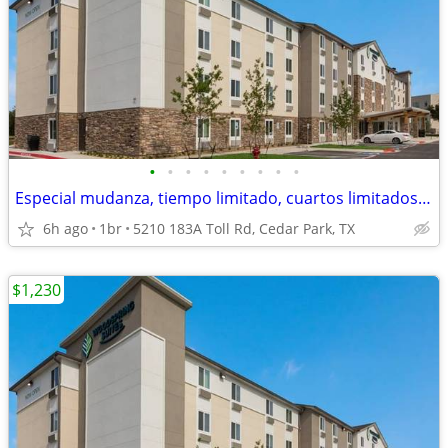
•
•
•
•
•
•
•
•
•
Especial mudanza, tiempo limitado, cuartos limitados, 1ª mes especial!
6h ago
1br
5210 183A Toll Rd, Cedar Park, TX
$1,230