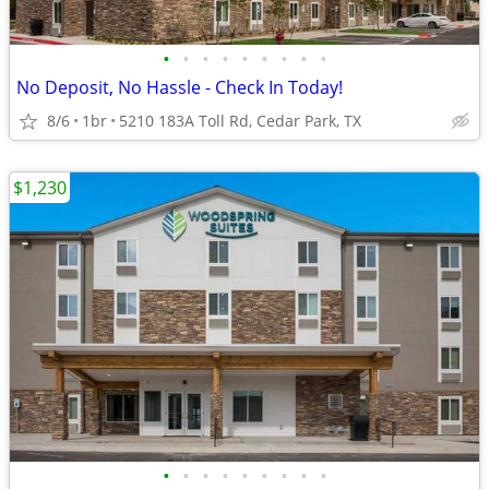
•
•
•
•
•
•
•
•
•
No Deposit, No Hassle - Check In Today!
8/6
1br
5210 183A Toll Rd, Cedar Park, TX
$1,230
•
•
•
•
•
•
•
•
•