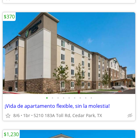
$370
•
•
•
•
•
•
•
•
•
¡Vida de apartamento flexible, sin la molestia!
8/6
1br
5210 183A Toll Rd, Cedar Park, TX
$1,230