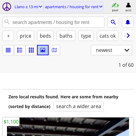
Llano ± 13 mi
apartments / housing for rent
post
acct
+
price
beds
baths
type
cats ok
dogs
newest
1
of 60
Zero local results found. Here are some from nearby
search a wider area
(sorted by distance)
$1,100