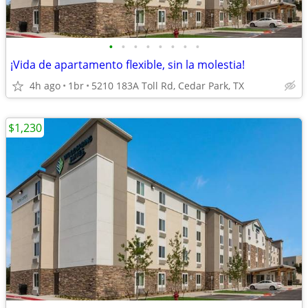
•
•
•
•
•
•
•
•
¡Vida de apartamento flexible, sin la molestia!
4h ago
1br
5210 183A Toll Rd, Cedar Park, TX
$1,230