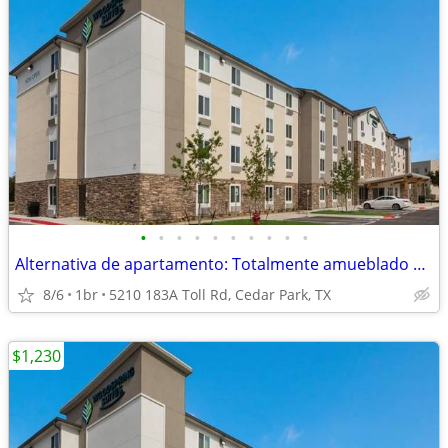
•
•
•
•
•
•
•
•
•
•
Alternativa de apartamento: Totalmente amueblado con cocina
8/6
1br
5210 183A Toll Rd, Cedar Park, TX
$1,230