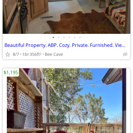
•
•
•
•
•
•
Beautiful Property. ABP. Cozy. Private. Furnished. Views. A+ Price
8/7
1br
356ft
Bee Cave
2
$1,195