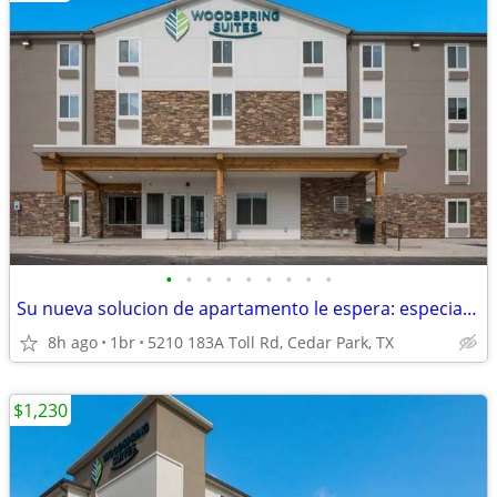
•
•
•
•
•
•
•
•
•
Su nueva solucion de apartamento le espera: especial gerente 1ª mes!
8h ago
1br
5210 183A Toll Rd, Cedar Park, TX
$1,230