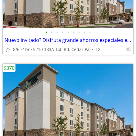
•
•
•
•
•
•
•
•
•
Nuevo invitado? Disfruta grande ahorros especiales en el primer mes!
8/6
1br
5210 183A Toll Rd, Cedar Park, TX
$370