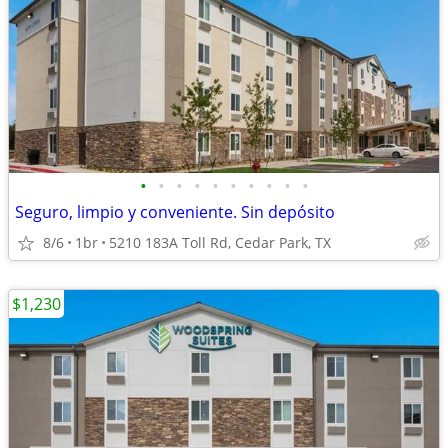
•
•
•
•
•
•
•
•
•
•
Seguro, limpio y conveniente. Sin depósito
8/6
1br
5210 183A Toll Rd, Cedar Park, TX
$1,230