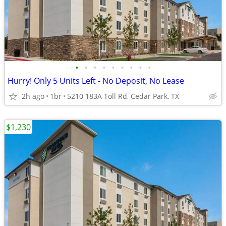
•
•
•
•
•
•
•
•
•
Hurry! Only 5 Units Left - No Deposit, No Lease
2h ago
1br
5210 183A Toll Rd, Cedar Park, TX
$1,230