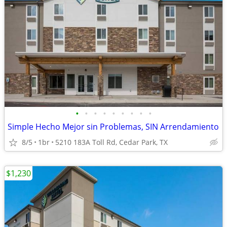
•
•
•
•
•
•
•
•
•
Simple Hecho Mejor sin Problemas, SIN Arrendamiento
8/5
1br
5210 183A Toll Rd, Cedar Park, TX
$1,230