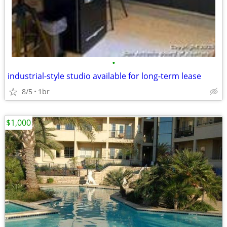
•
industrial-style studio available for long-term lease
8/5
1br
$1,000