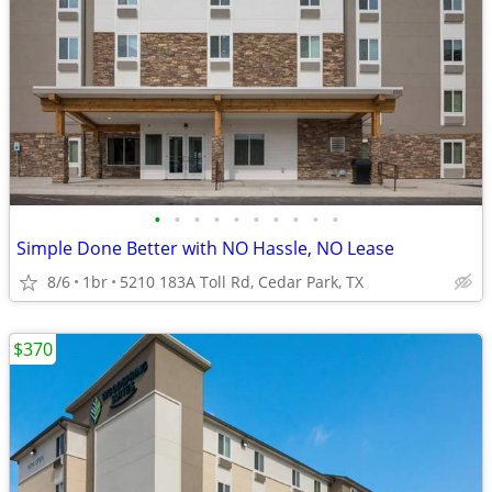
•
•
•
•
•
•
•
•
•
•
Simple Done Better with NO Hassle, NO Lease
8/6
1br
5210 183A Toll Rd, Cedar Park, TX
$370