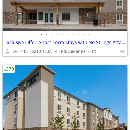
•
•
•
•
•
•
•
•
•
•
Exclusive Offer: Short-Term Stays with No Strings Attached!
8/6
1br
5210 183A Toll Rd, Cedar Park, TX
$370