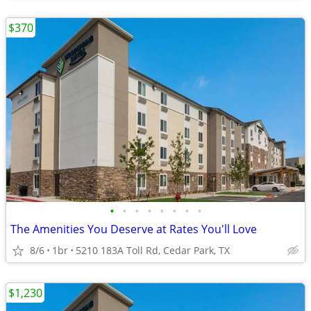
$370
•
•
•
•
•
•
•
•
The Amenities You Deserve at Rates You'll Love
8/6
1br
5210 183A Toll Rd, Cedar Park, TX
$1,230