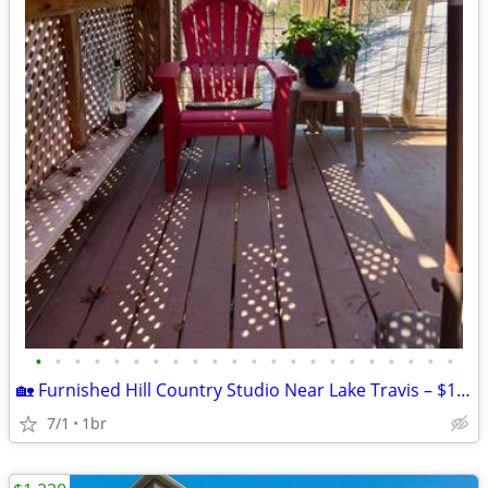
•
•
•
•
•
•
•
•
•
•
•
•
•
•
•
•
•
•
•
•
•
•
🏡 Furnished Hill Country Studio Near Lake Travis – $1195/mth
7/1
1br