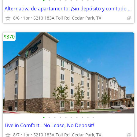
•
•
•
•
•
•
•
•
•
•
Alternativa de apartamento: ¡Sin depósito y con todo incluido!
8/6
1br
5210 183A Toll Rd, Cedar Park, TX
$370
•
•
•
•
•
•
•
•
•
•
Live in Comfort - No Lease, No Deposit!
8/7
1br
5210 183A Toll Rd, Cedar Park, TX