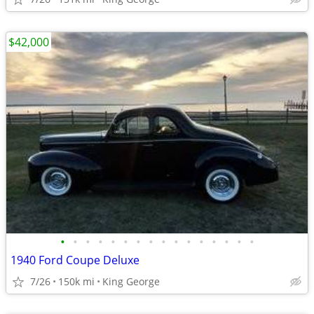
$42,000
•
•
•
•
•
•
•
•
•
•
•
•
•
•
•
•
1940 Ford Coupe Deluxe
7/26
150k mi
King George