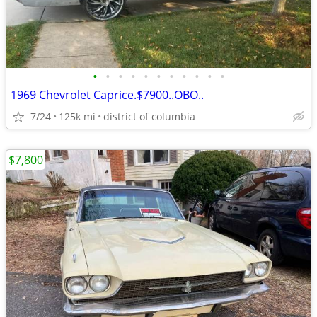
•
•
•
•
•
•
•
•
•
•
•
1969 Chevrolet Caprice.$7900..OBO..
7/24
125k mi
district of columbia
$7,800