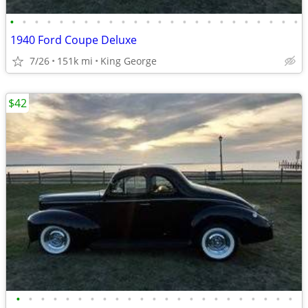
•
•
•
•
•
•
•
•
•
•
•
•
•
•
•
•
•
•
•
•
•
•
•
•
1940 Ford Coupe Deluxe
7/26
151k mi
King George
$42
•
•
•
•
•
•
•
•
•
•
•
•
•
•
•
•
•
•
•
•
•
•
•