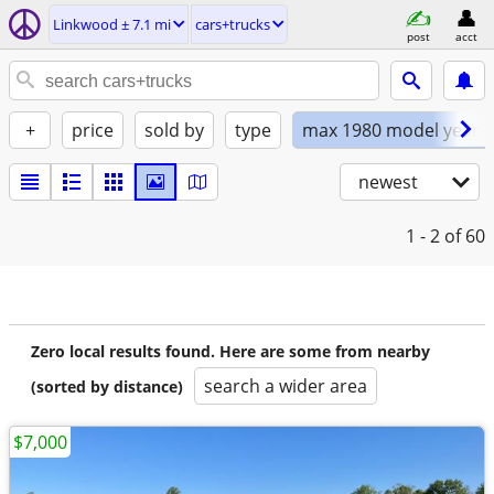
Linkwood ± 7.1 mi
cars+trucks
post
acct
+
price
sold by
type
max 1980 model year
newest
1 - 2
of 60
Zero local results found. Here are some from nearby
search a wider area
(sorted by distance)
$7,000