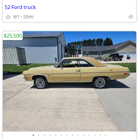
52 Ford truck
8/1
25mi
$25,500
•
•
•
•
•
•
•
•
•
•
•
•
•
•