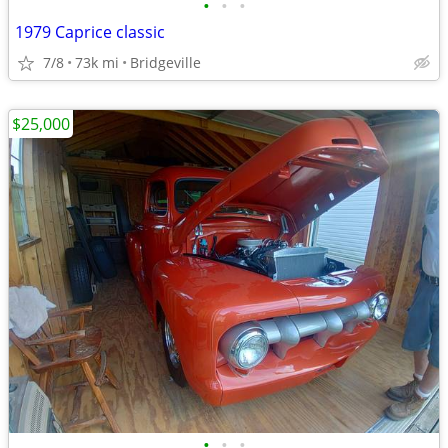
•
•
•
1979 Caprice classic
7/8
73k mi
Bridgeville
$25,000
•
•
•