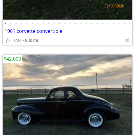
•
•
•
•
•
•
•
•
•
•
•
•
•
•
•
•
•
•
•
•
•
•
•
•
1961 corvette convertible
7/26
83k mi
$42,000