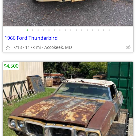
•
•
•
•
•
•
•
•
•
•
•
•
•
•
•
•
1966 Ford Thunderbird
7/18
117k mi
Accokeek, MD
$4,500