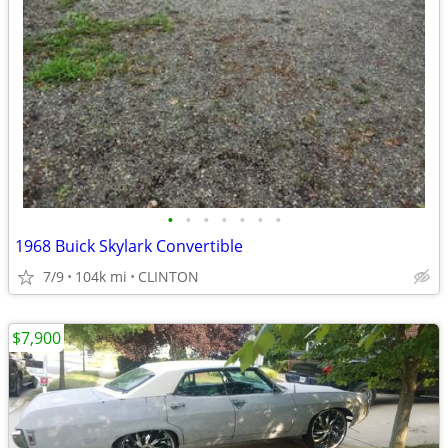
•
•
•
•
•
•
•
1968 Buick Skylark Convertible
7/9
104k mi
CLINTON
$7,900