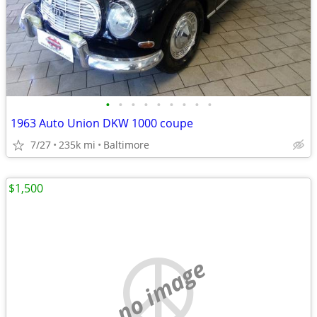
•
•
•
•
•
•
•
•
•
1963 Auto Union DKW 1000 coupe
7/27
235k mi
Baltimore
$1,500
no image