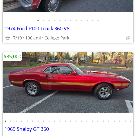
•
•
•
•
•
•
•
•
•
•
•
•
1974 Ford F100 Truck 360 V8
7/19
100k mi
College Park
$85,000
•
•
•
•
•
•
•
•
•
•
•
•
•
•
•
•
•
•
•
•
•
•
•
•
1969 Shelby GT 350