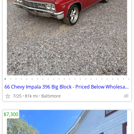
•
•
•
•
•
•
•
•
•
•
•
•
•
•
•
•
•
•
•
•
•
•
•
•
66 Chevy Impala 396 Big Block - Priced Below Wholesale! - Bid on eBay
7/25
81k mi
Baltimore
$7,300