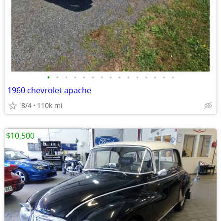
•
•
•
•
•
•
•
•
•
•
•
•
•
•
•
1960 chevrolet apache
8/4
110k mi
$10,500