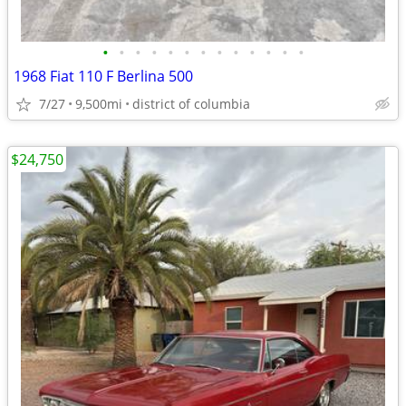
•
•
•
•
•
•
•
•
•
•
•
•
•
1968 Fiat 110 F Berlina 500
7/27
9,500mi
district of columbia
$24,750