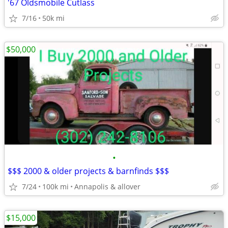
'67 Oldsmobile Cutlass
7/16
50k mi
$50,000
•
$$$ 2000 & older projects & barnfinds $$$
7/24
100k mi
Annapolis & allover
$15,000