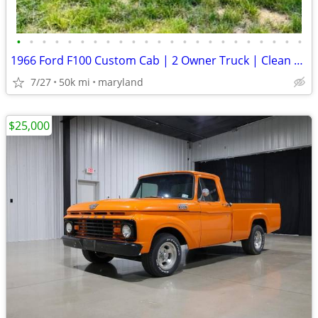
•
•
•
•
•
•
•
•
•
•
•
•
•
•
•
•
•
•
•
•
•
•
•
1966 Ford F100 Custom Cab | 2 Owner Truck | Clean MD Title | $22,800
7/27
50k mi
maryland
$25,000