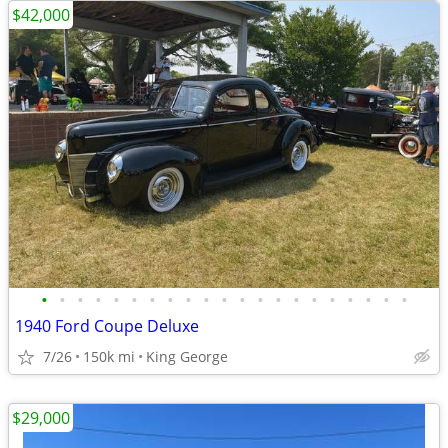
$42,000
•
•
•
•
•
•
•
•
•
•
•
•
•
•
•
•
•
•
•
•
•
1940 Ford Coupe Deluxe
7/26
150k mi
King George
$29,000