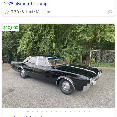
1973 plymouth scamp
7/30
31k mi
Millsboro
$10,000
•
•
•
•
•
•
•
•
•
•
•
•
•
•