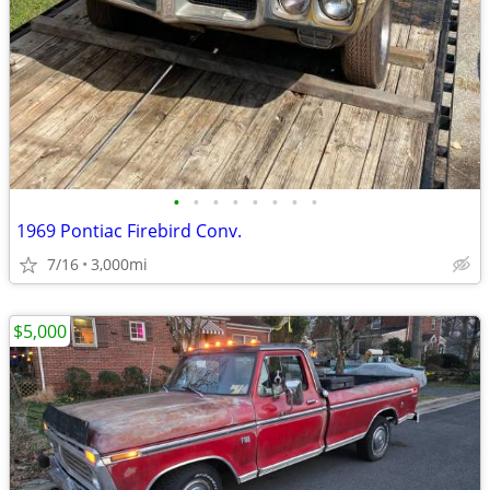
•
•
•
•
•
•
•
•
1969 Pontiac Firebird Conv.
7/16
3,000mi
$5,000