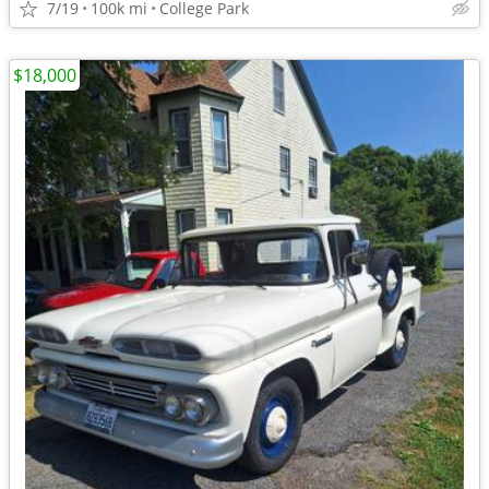
7/19
100k mi
College Park
$18,000