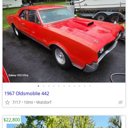
•
•
•
•
•
•
•
•
•
•
•
1967 Oldsmoblie 442
7/17
10mi
Waldorf
$22,800