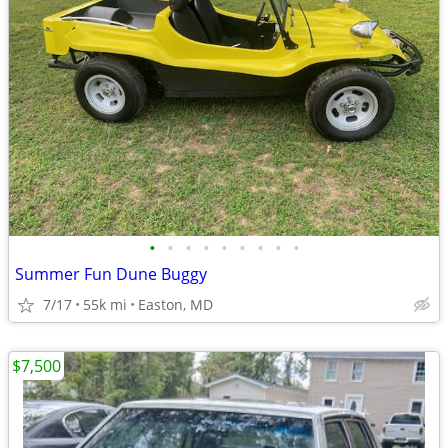
•
•
•
•
•
•
•
•
•
Summer Fun Dune Buggy
7/17
55k mi
Easton, MD
$7,500