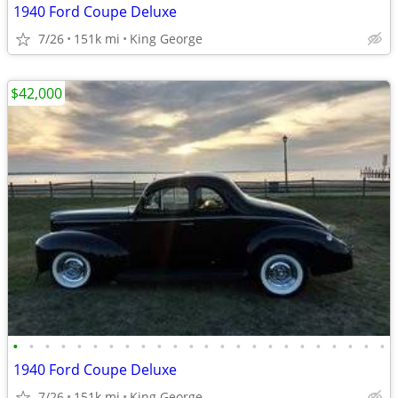
1940 Ford Coupe Deluxe
7/26
151k mi
King George
$42,000
•
•
•
•
•
•
•
•
•
•
•
•
•
•
•
•
•
•
•
•
•
•
•
•
1940 Ford Coupe Deluxe
7/26
151k mi
King George