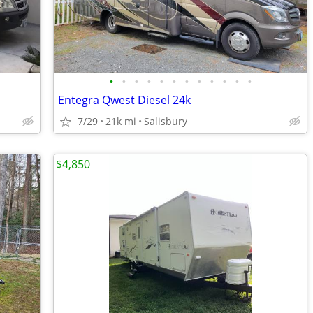
•
•
•
•
•
•
•
•
•
•
•
•
Entegra Qwest Diesel 24k
7/29
21k mi
Salisbury
$4,850