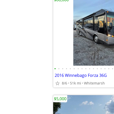
•
•
•
•
•
•
•
•
•
•
•
•
•
•
•
•
2016 Winnebago Forza 36G
8/6
51k mi
Whitemarsh
$5,000