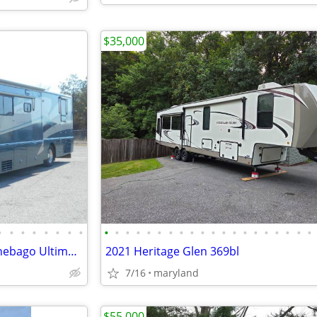
$35,000
•
•
•
•
•
•
•
•
•
•
•
•
•
•
•
•
•
•
•
•
•
•
•
•
•
•
•
•
Handicap Accessible 2003 Winnebago Ultimate Adventure
2021 Heritage Glen 369bl
7/16
maryland
$55,000