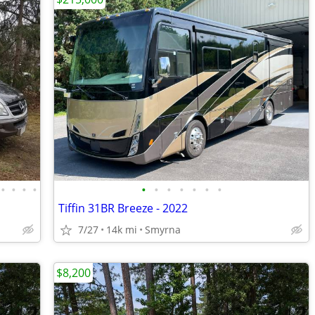
•
•
•
•
•
•
•
•
•
•
•
Tiffin 31BR Breeze - 2022
7/27
14k mi
Smyrna
$8,200