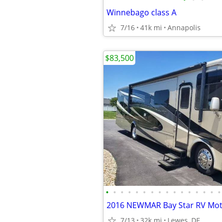
Winnebago class A
7/16
41k mi
Annapolis
$83,500
•
•
•
•
•
•
•
•
•
•
•
•
•
•
•
•
7/13
32k mi
Lewes, DE