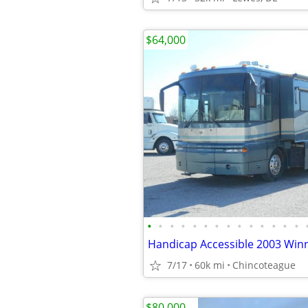
$64,000
•
•
•
•
•
•
•
•
•
•
•
•
•
•
7/17
60k mi
Chincoteague
$80,000