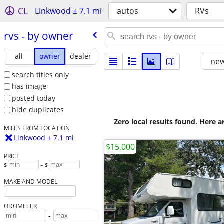
CL
Linkwood ± 7.1 mi
autos
RVs
rvs - by owner
all
owner
dealer
new
search titles only
has image
posted today
hide duplicates
Zero local results found. Here 
MILES FROM LOCATION
Linkwood ± 7.1 mi
$15,000
PRICE
$
– $
MAKE AND MODEL
ODOMETER
-