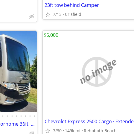
23ft tow behind Camper
7/13
Crisfield
$5,000
no image
•
•
•
•
•
•
•
•
2016 NEWMAR Bay Star RV Motorhome 36ft, 32K mi, Like New, Make Offer!
7/30
149k mi
Rehoboth Beach