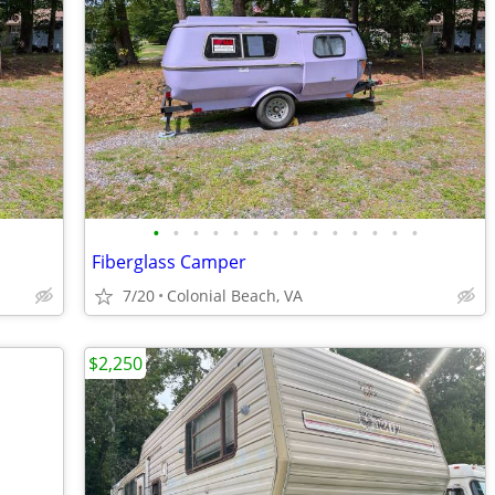
•
•
•
•
•
•
•
•
•
•
•
•
•
•
Fiberglass Camper
7/20
Colonial Beach, VA
$2,250