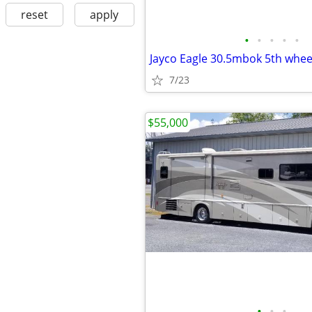
reset
apply
•
•
•
•
•
Jayco Eagle 30.5mbok 5th whee
7/23
$55,000
•
•
•