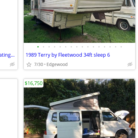
•
•
•
•
•
•
•
•
•
•
•
•
•
•
•
•
RV's Roof's and Mobile Home Roof's Coatings by M&W
1989 Terry by Fleetwood 34ft sleep 6
7/30
Edgewood
$16,750