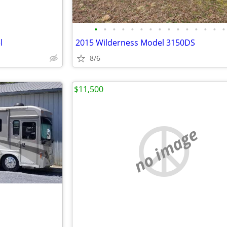
•
•
•
•
•
•
•
•
•
•
•
•
•
•
•
l
2015 Wilderness Model 3150DS
8/6
$11,500
no image