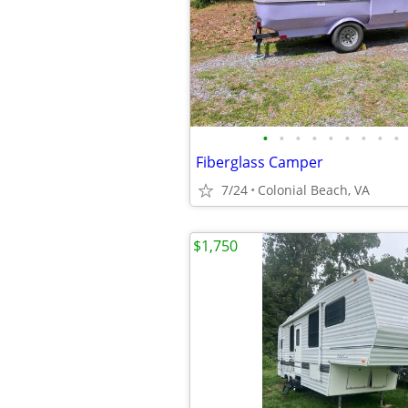
•
•
•
•
•
•
•
•
•
Fiberglass Camper
7/24
Colonial Beach, VA
$1,750