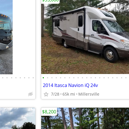
•
•
•
•
•
•
•
•
•
•
•
•
•
•
•
•
•
•
•
•
•
•
•
•
•
•
•
•
2014 Itasca Navion iQ 24v
7/28
65k mi
Millersville
$8,200