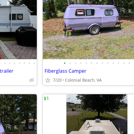
•
•
•
•
•
•
•
•
•
•
•
•
•
•
•
•
•
•
•
•
•
railer
Fiberglass Camper
7/20
Colonial Beach, VA
$1