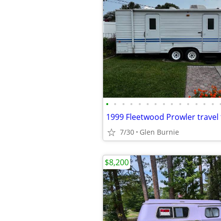
•
•
•
•
•
•
•
•
•
•
•
•
•
•
1999 Fleetwood Prowler travel t
7/30
Glen Burnie
$8,200