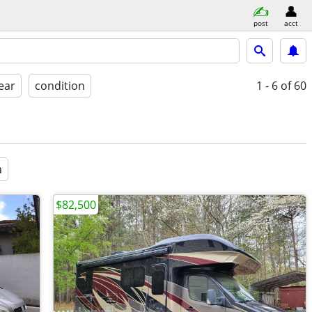
post
acct
ear
condition
1 - 6
of 60
a
$82,500