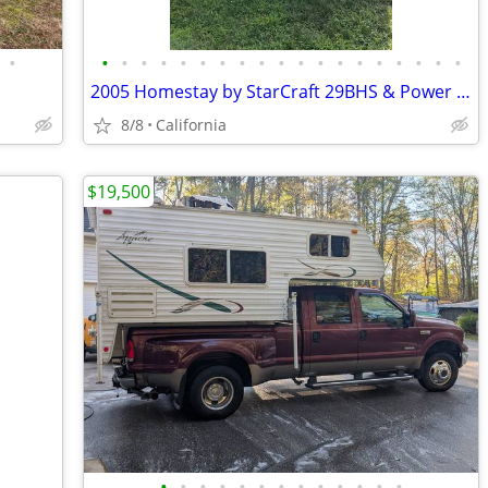
•
•
•
•
•
•
•
•
•
•
•
•
•
•
•
•
•
•
•
•
2005 Homestay by StarCraft 29BHS & Power slide out
8/8
California
$19,500
•
•
•
•
•
•
•
•
•
•
•
•
•