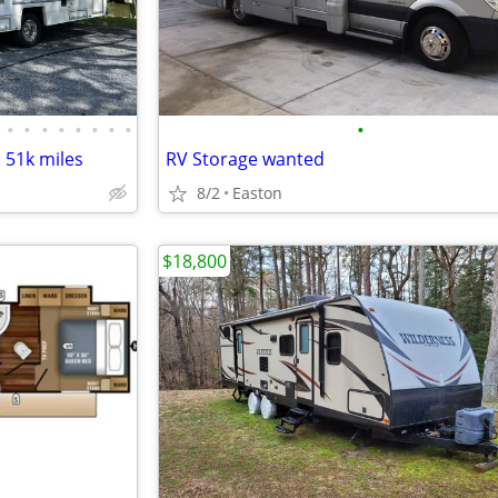
•
•
•
•
•
•
•
•
•
 51k miles
RV Storage wanted
8/2
Easton
$18,800