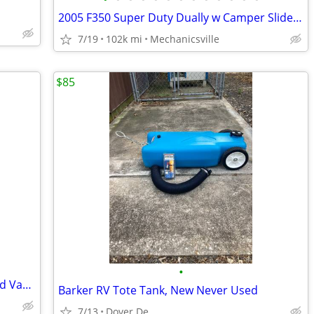
2005 F350 Super Duty Dually w Camper Slide inn
7/19
102k mi
Mechanicsville
$85
•
Chevrolet Express 2500 Cargo · Extended Van 3D
Barker RV Tote Tank, New Never Used
7/13
Dover De