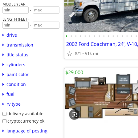
MODEL YEAR
-
LENGTH (FEET)
-
drive
•
•
•
•
•
•
•
•
•
•
•
•
•
•
•
•
2002 Ford Coachman, 24’, V-10,
transmission
8/1
51k mi
title status
cylinders
$29,000
paint color
condition
fuel
rv type
delivery available
cryptocurrency ok
language of posting