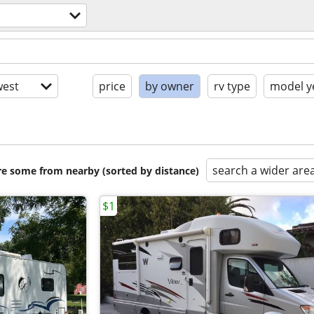
est
price
by owner
rv type
model y
search a wider are
are some from nearby (sorted by distance)
$1