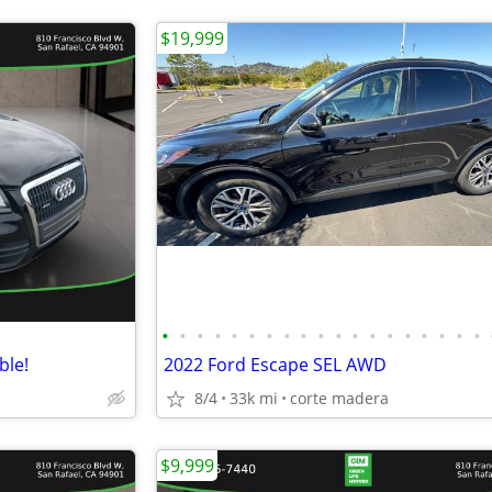
$19,999
•
•
•
•
•
•
•
•
•
•
•
•
•
•
•
•
•
•
•
ble!
2022 Ford Escape SEL AWD
8/4
33k mi
corte madera
$9,999