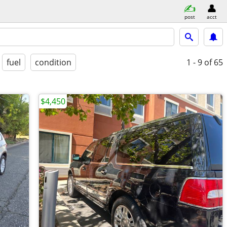
post
acct
fuel
condition
1 - 9
of 65
$4,450