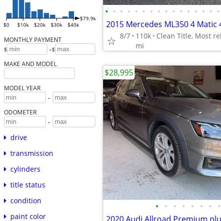
•
•
•
•
•
•
•
•
•
•
•
•
•
•
•
•
$79.9k
$0
$10k
$20k
$30k
$40k
8/7
110k
MONTHLY PAYMENT
mi
-
$
$
MAKE AND MODEL
$28,995
MODEL YEAR
-
ODOMETER
-
drive
transmission
cylinders
title status
condition
•
•
•
•
•
•
•
•
paint color