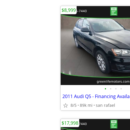
$8,999
•
•
•
•
2011 Audi Q5 - Financing Availa
8/5
89k mi
san rafael
$17,998