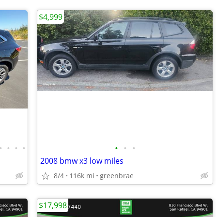
$4,999
•
•
•
•
•
•
•
2008 bmw x3 low miles
8/4
116k mi
greenbrae
$17,998