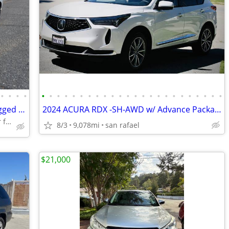
•
•
•
•
•
•
•
•
•
•
•
•
•
•
•
•
•
•
•
•
•
•
•
•
•
•
•
•
2015 Mercedes ML350 4 Matic 4X4 Smogged Clean Title No Accidents
2024 ACURA RDX -SH-AWD w/ Advance Package 9,078 Miles
Clean Title, Most reliable year for the Mercedes-Benz ML 350
8/3
9,078mi
san rafael
$21,000