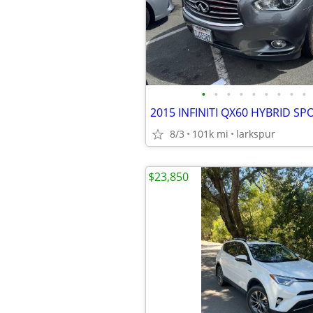
•
•
•
•
•
•
•
•
•
2015 INFINITI QX60 HYBRID SP
8/3
101k mi
larkspur
$23,850