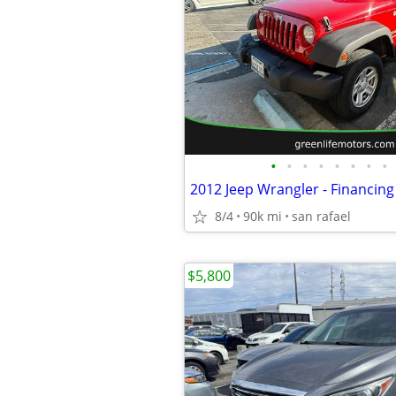
•
•
•
•
•
•
•
•
2012 Jeep Wrangler - Financing 
8/4
90k mi
san rafael
$5,800