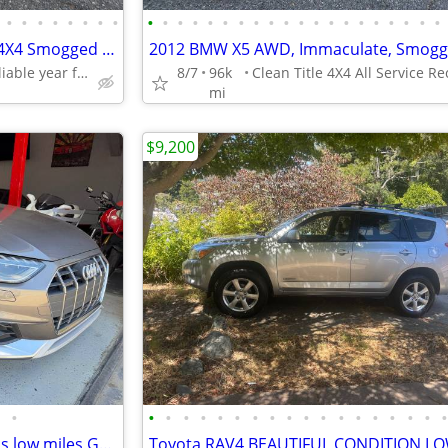
•
•
•
•
•
•
•
•
•
•
•
•
•
•
•
•
•
•
•
•
•
•
•
•
•
•
•
•
2015 Mercedes ML350 4 Matic 4X4 Smogged Clean Title No Accidents
Clean Title, Most reliable year for the Mercedes-Benz ML 350
8/7
96k
mi
$9,200
•
•
•
•
•
•
•
•
•
•
•
•
•
•
•
•
•
•
2020 Audi Allroad Premium plus low miles Great shape