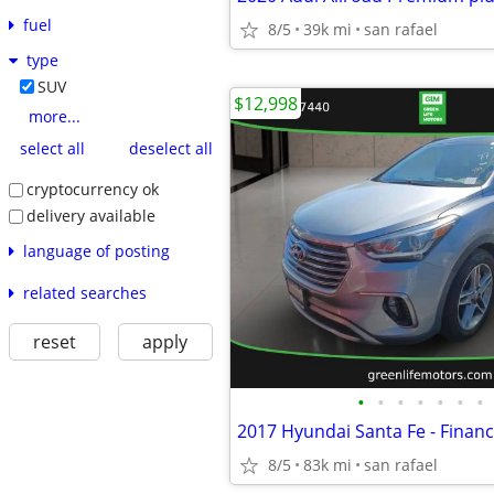
fuel
8/5
39k mi
san rafael
type
SUV
$12,998
more...
select all
deselect all
cryptocurrency ok
delivery available
language of posting
related searches
reset
apply
•
•
•
•
•
•
•
2017 Hyundai Santa Fe - Financ
8/5
83k mi
san rafael