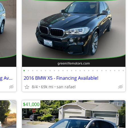
•
•
•
•
•
•
•
•
•
•
•
•
•
•
•
•
•
•
•
•
•
•
•
•
2012 Mercedes-Benz GL-Class - Financing Available!
2016 BMW X5 - Financing Available!
8/4
69k mi
san rafael
$41,000