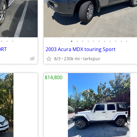
•
•
•
•
•
•
•
•
•
•
•
•
•
•
ORT
2003 Acura MDX touring Sport
8/3
230k mi
larkspur
$14,800