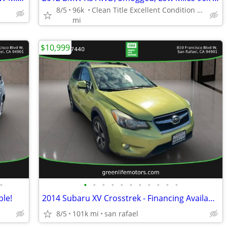
8/5
96k
Clean Title Excellent Condition 4X4 Very Reliable 6 Cyl.
mi
$10,999
•
•
•
•
•
•
•
•
•
•
•
•
ble!
2014 Subaru XV Crosstrek - Financing Available!
8/5
101k mi
san rafael