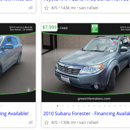
8/5
143k mi
san rafael
$7,999
•
•
•
•
•
•
•
•
•
•
•
•
•
•
•
ing Available!
2010 Subaru Forester - Financing Availa
8/5
130k mi
san rafael