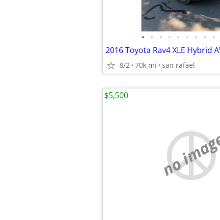
•
•
•
•
•
•
•
•
•
2016 Toyota Rav4 XLE Hybrid A
8/2
70k mi
san rafael
$5,500
no imag