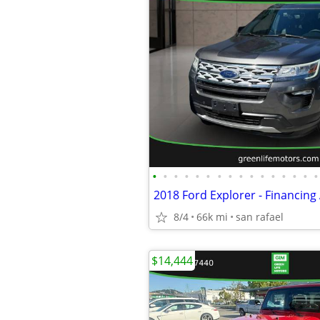
•
•
•
•
•
•
•
•
•
•
•
•
•
•
•
•
2018 Ford Explorer - Financing 
8/4
66k mi
san rafael
$14,444