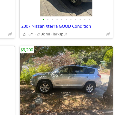
•
•
•
•
•
•
•
•
•
•
•
2007 Nissan Xterra GOOD Condition
8/1
219k mi
larkspur
$9,200