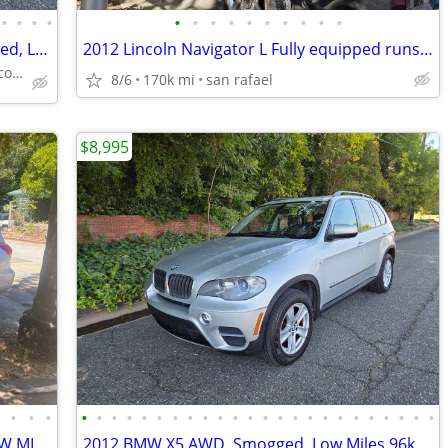
•
•
•
•
•
•
•
•
•
•
•
•
•
•
2012 BMW X5 AWD, Immaculate, Smogged, Low Miles 96k Mi
2012 Lincoln Navigator L Fully equipped runs excellent 4x4 clean title
Clean Title 4X4 All Service Records From New
8/6
170k mi
san rafael
$8,995
•
•
•
•
•
•
•
•
•
•
•
•
•
•
•
•
•
•
•
•
•
•
•
•
•
•
•
•
Toyota RAV4 BEAUTIFUL CONDITION LOW MILES
2012 BMW X5 AWD, Smogged, Low Miles 96k Mi