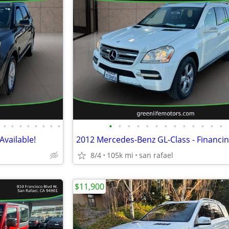
•
•
•
•
•
•
•
•
•
•
•
•
•
•
•
•
•
•
•
•
•
Available!
8/4
105k mi
san rafael
$11,900