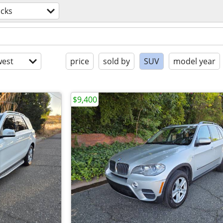
ucks
est
price
sold by
SUV
model year
$9,400