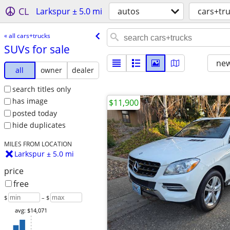
CL
Larkspur ± 5.0 mi
autos
cars+tr
« all cars+trucks
SUVs for sale
new
all
owner
dealer
search titles only
has image
$11,900
posted today
hide duplicates
MILES FROM LOCATION
Larkspur ± 5.0 mi
price
free
$
– $
avg: $14,071