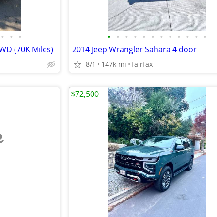
•
•
•
•
•
•
•
•
•
•
•
•
•
•
•
WD (70K Miles)
2014 Jeep Wrangler Sahara 4 door
8/1
147k mi
fairfax
$72,500
e