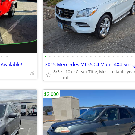
•
•
•
•
•
•
•
•
•
•
•
•
•
•
•
•
•
•
•
•
•
•
Available!
8/3
110k
mi
$2,000