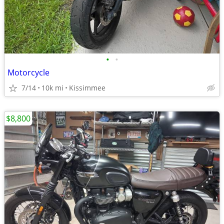
•
•
Motorcycle
7/14
10k mi
Kissimmee
$8,800