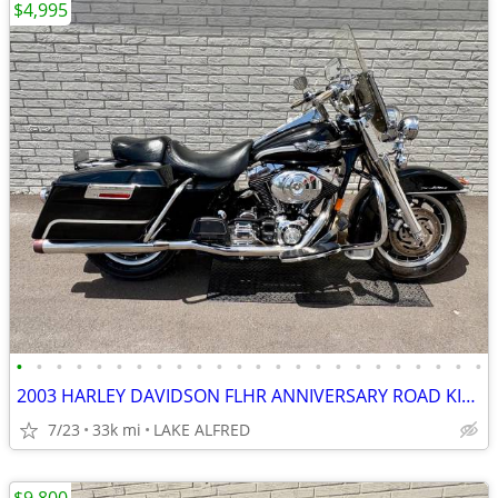
$4,995
•
•
•
•
•
•
•
•
•
•
•
•
•
•
•
•
•
•
•
•
•
•
•
•
2003 HARLEY DAVIDSON FLHR ANNIVERSARY ROAD KING
7/23
33k mi
LAKE ALFRED