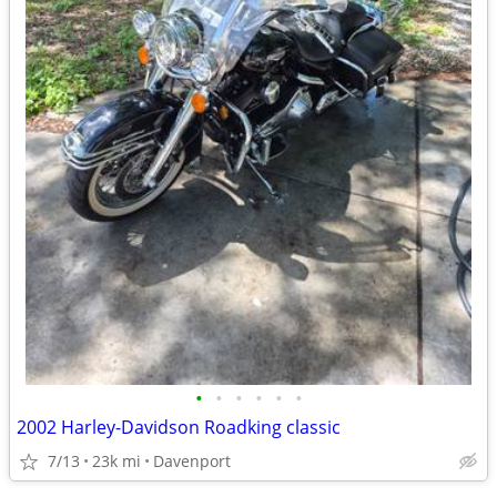
•
•
•
•
•
•
2002 Harley-Davidson Roadking classic
7/13
23k mi
Davenport