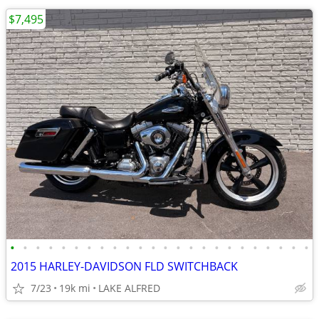
$7,495
•
•
•
•
•
•
•
•
•
•
•
•
•
•
•
•
•
•
•
•
•
•
•
•
2015 HARLEY-DAVIDSON FLD SWITCHBACK
7/23
19k mi
LAKE ALFRED