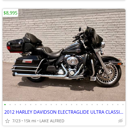
$8,995
•
•
•
•
•
•
•
•
•
•
•
•
•
•
•
•
•
•
•
•
•
•
•
•
2012 HARLEY DAVIDSON ELECTRAGLIDE ULTRA CLASSIC FLHTCU
7/23
15k mi
LAKE ALFRED