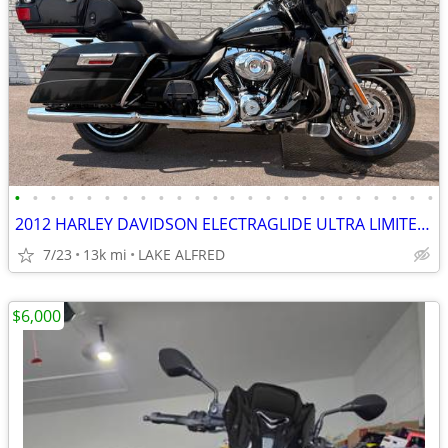
•
•
•
•
•
•
•
•
•
•
•
•
•
•
•
•
•
•
•
•
•
•
•
•
2012 HARLEY DAVIDSON ELECTRAGLIDE ULTRA LIMITED FLHTK
7/23
13k mi
LAKE ALFRED
$6,000