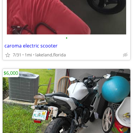
•
caroma electric scooter
7/31
1mi
lakeland,florida
$6,000