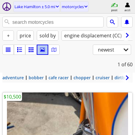
Lake Hamilton ± 5.0 mi
motorcycles
post
acct
+
price
sold by
engine displacement (CC)
st
newest
1
of 60
adventure
bobber
cafe racer
chopper
cruiser
dirtbike
$10,500