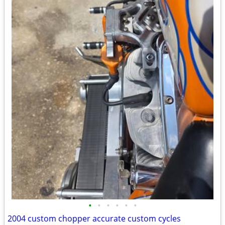
•
•
•
•
•
•
2004 custom chopper accurate custom cycles