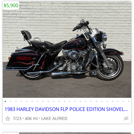
$5,900
•
•
•
•
•
•
•
•
•
•
•
•
•
•
•
•
•
•
•
•
•
•
•
•
1983 HARLEY DAVIDSON FLP POLICE EDITION SHOVELHEAD
7/23
40k mi
LAKE ALFRED