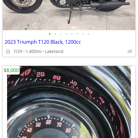
•
•
•
•
•
•
•
•
2023 Triumph T120 Black, 1200cc
7/29
1,400mi
Lakeland
$8,000