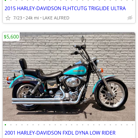
•
•
•
•
•
•
•
•
•
•
•
•
•
•
•
•
•
•
•
•
•
•
•
•
2015 HARLEY-DAVIDSON FLHTCUTG TRIGLIDE ULTRA
7/23
24k mi
LAKE ALFRED
$5,600
•
•
•
•
•
•
•
•
•
•
•
•
•
•
•
•
•
•
•
•
•
•
•
•
2001 HARLEY-DAVIDSON FXDL DYNA LOW RIDER