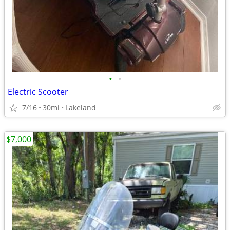
•
•
Electric Scooter
7/16
30mi
Lakeland
$7,000