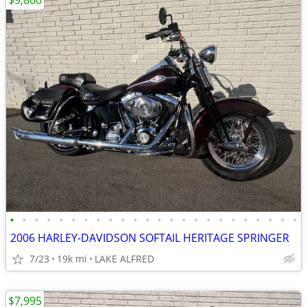
$9,800
•
•
•
•
•
•
•
•
•
•
•
•
•
•
•
•
•
•
•
•
•
•
•
•
2006 HARLEY-DAVIDSON SOFTAIL HERITAGE SPRINGER
7/23
19k mi
LAKE ALFRED
$7,995