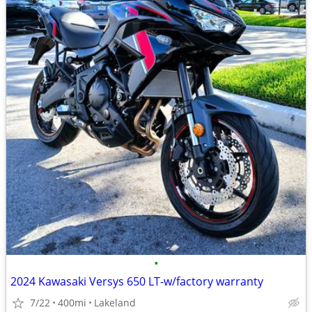
•
2024 Kawasaki Versys 650 LT-w/factory warranty
7/22
400mi
Lakeland