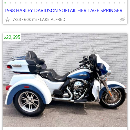
•
•
•
•
•
•
•
•
•
•
•
•
•
•
•
•
•
•
•
•
•
•
•
•
1998 HARLEY-DAVIDSON SOFTAIL HERITAGE SPRINGER
7/23
60k mi
LAKE ALFRED
$22,695