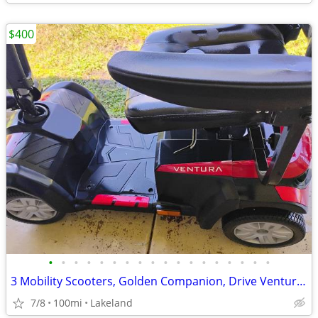
$400
•
•
•
•
•
•
•
•
•
•
•
•
•
•
•
•
•
•
3 Mobility Scooters, Golden Companion, Drive Ventura, Pride Jazzy
7/8
100mi
Lakeland