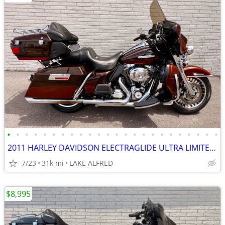
•
•
•
•
•
•
•
•
•
•
•
•
•
•
•
•
•
•
•
•
•
•
•
•
2011 HARLEY DAVIDSON ELECTRAGLIDE ULTRA LIMITED FLHTK
7/23
31k mi
LAKE ALFRED
$8,995