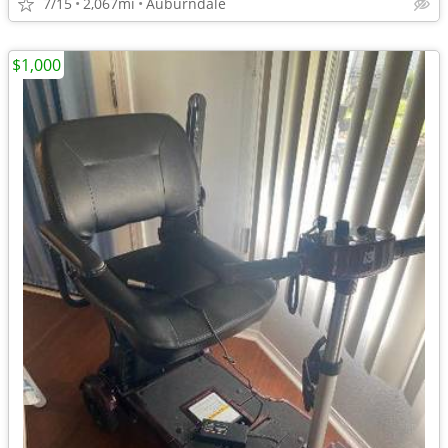
7/15
2,067mi
Auburndale
$1,000