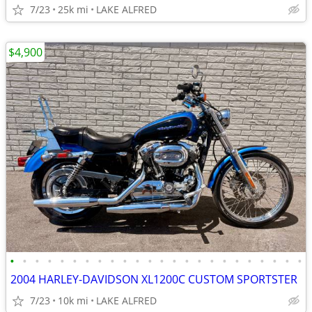
7/23
25k mi
LAKE ALFRED
$4,900
•
•
•
•
•
•
•
•
•
•
•
•
•
•
•
•
•
•
•
•
•
•
•
•
2004 HARLEY-DAVIDSON XL1200C CUSTOM SPORTSTER
7/23
10k mi
LAKE ALFRED