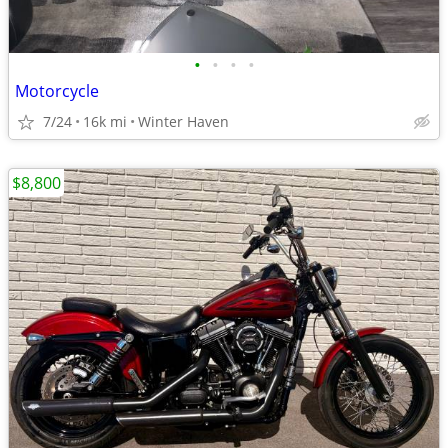
•
•
•
•
Motorcycle
7/24
16k mi
Winter Haven
$8,800