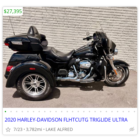
$27,395
•
•
•
•
•
•
•
•
•
•
•
•
•
•
•
•
•
•
•
•
•
•
•
•
2020 HARLEY-DAVIDSON FLHTCUTG TRIGLIDE ULTRA
7/23
3,782mi
LAKE ALFRED