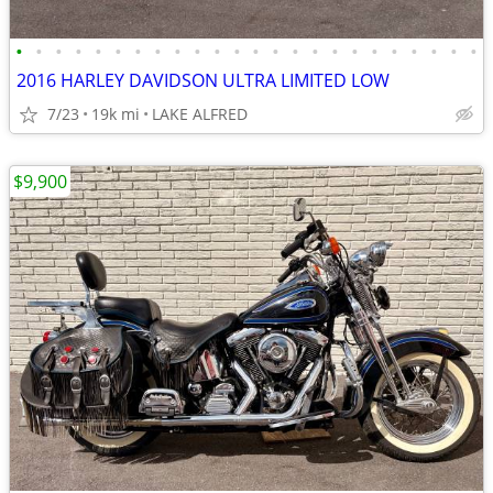
•
•
•
•
•
•
•
•
•
•
•
•
•
•
•
•
•
•
•
•
•
•
•
•
2016 HARLEY DAVIDSON ULTRA LIMITED LOW
7/23
19k mi
LAKE ALFRED
$9,900