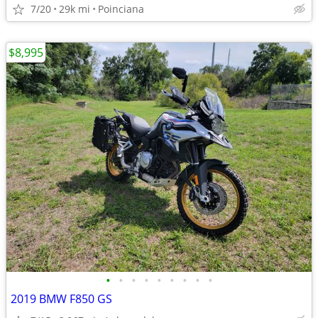
7/20
29k mi
Poinciana
$8,995
•
•
•
•
•
•
•
•
•
2019 BMW F850 GS