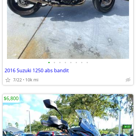
•
•
•
•
•
•
•
•
2016 Suzuki 1250 abs bandit
7/22
10k mi
$6,800