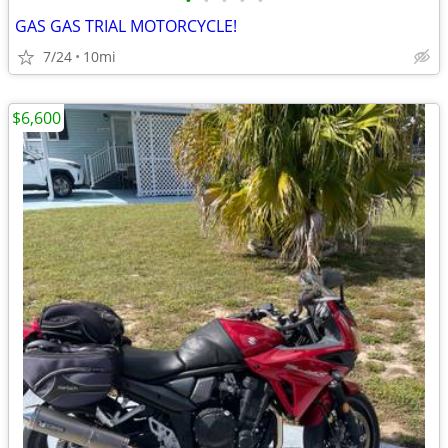
•
•
•
•
•
GAS GAS TRIAL MOTORCYCLE!
7/24
10mi
$6,600