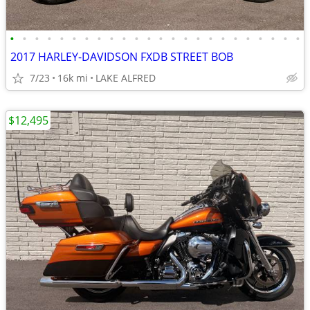
•
•
•
•
•
•
•
•
•
•
•
•
•
•
•
•
•
•
•
•
•
•
•
•
2017 HARLEY-DAVIDSON FXDB STREET BOB
7/23
16k mi
LAKE ALFRED
$12,495