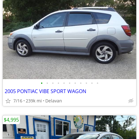
•
•
•
•
•
•
•
•
•
•
•
2005 PONTIAC VIBE SPORT WAGON
7/16
239k mi
Delavan
$4,995