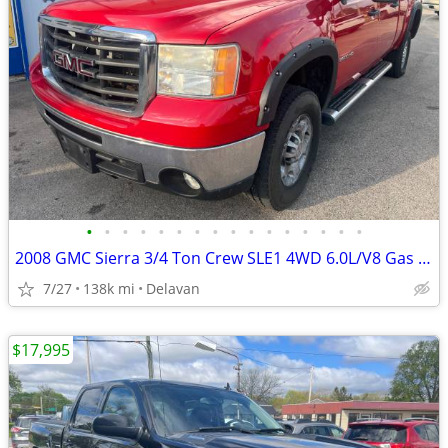
•
•
•
•
•
•
•
•
•
•
•
•
•
•
•
•
2008 GMC Sierra 3/4 Ton Crew SLE1 4WD 6.0L/V8 Gas (New Leaf Springs!)
7/27
138k mi
Delavan
$17,995