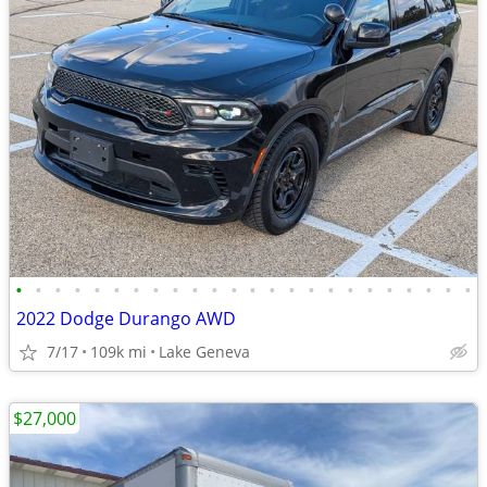
•
•
•
•
•
•
•
•
•
•
•
•
•
•
•
•
•
•
•
•
•
•
•
•
2022 Dodge Durango AWD
7/17
109k mi
Lake Geneva
$27,000