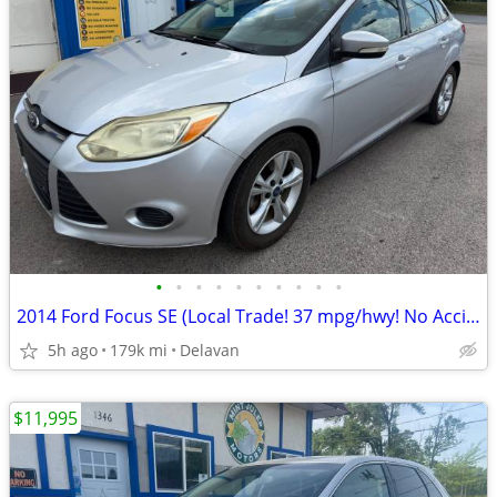
•
•
•
•
•
•
•
•
•
•
2014 Ford Focus SE (Local Trade! 37 mpg/hwy! No Accidents!)
5h ago
179k mi
Delavan
$11,995