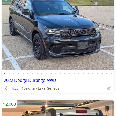
•
•
•
•
•
•
•
•
•
•
•
•
•
•
•
•
•
•
•
•
•
•
•
•
2022 Dodge Durango AWD
7/25
109k mi
Lake Geneva
$2,000