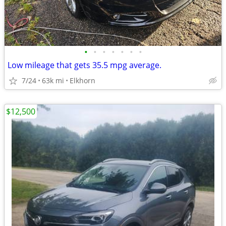
•
•
•
•
•
•
•
Low mileage that gets 35.5 mpg average.
7/24
63k mi
Elkhorn
$12,500