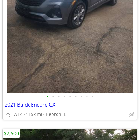
•
•
•
•
•
•
•
•
•
2021 Buick Encore GX
7/14
115k mi
Hebron IL
$2,500