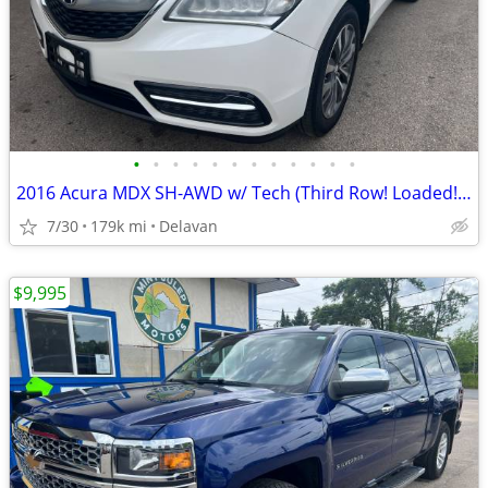
•
•
•
•
•
•
•
•
•
•
•
•
2016 Acura MDX SH-AWD w/ Tech (Third Row! Loaded! Detailed!)
7/30
179k mi
Delavan
$9,995