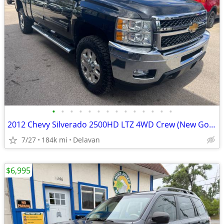
•
•
•
•
•
•
•
•
•
•
•
•
•
•
2012 Chevy Silverado 2500HD LTZ 4WD Crew (New Goodyear Wranglers!)
7/27
184k mi
Delavan
$6,995