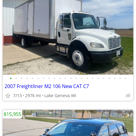
•
•
•
•
•
•
•
•
•
•
•
•
•
•
•
•
•
•
•
•
•
•
2007 Freightliner M2 106 New CAT C7
7/13
297k mi
Lake Geneva WI
$15,955