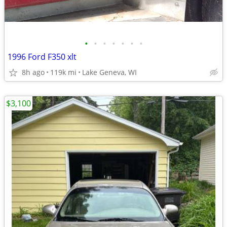
•
•
•
•
•
•
•
1996 Ford F350 xlt
8h ago
119k mi
Lake Geneva, WI
$3,100