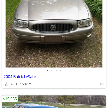
•
•
•
•
2004 Buick LeSabre
7/31
150k mi
$15,955