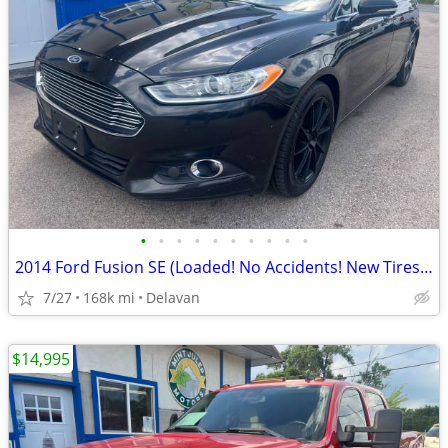
•
•
•
•
•
•
•
•
•
•
2014 Ford Fusion SE (Loaded! No Accidents! New Tires! New Brakes!)
7/27
168k mi
Delavan
$14,995