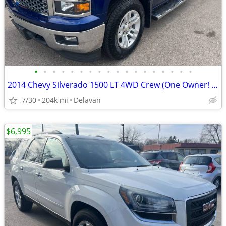
•
•
•
•
•
•
•
•
•
•
•
•
•
•
•
•
•
•
2014 Chevy Silverado 1500 LT 4WD Crew (One Owner! Goodyear Wranglers!)
7/30
204k mi
Delavan
$6,995