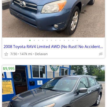
•
•
•
•
•
•
•
•
•
•
•
•
2008 Toyota RAV4 Limited AWD (No Rust! No Accidents! New Brakes!)
7/30
147k mi
Delavan
$9,995