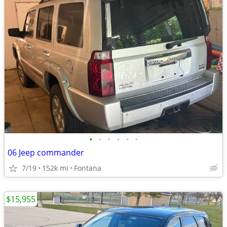
•
•
•
•
•
•
06 Jeep commander
7/19
152k mi
Fontana
$15,955