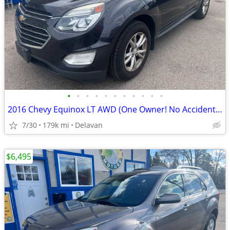
•
•
•
•
•
•
•
•
•
•
•
2016 Chevy Equinox LT AWD (One Owner! No Accidents! New Tires!)
7/30
179k mi
Delavan
$6,495