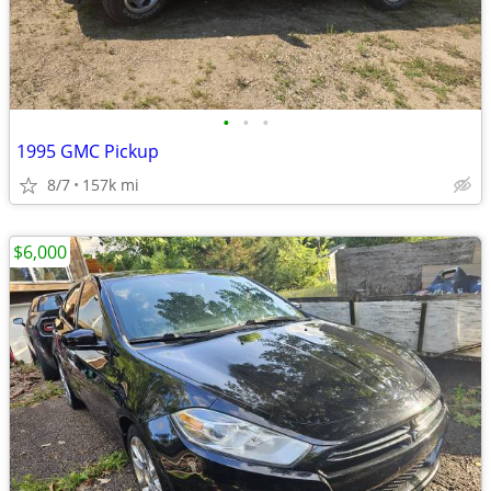
•
•
•
1995 GMC Pickup
8/7
157k mi
$6,000