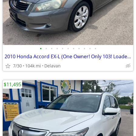
•
•
•
•
•
•
•
•
•
•
•
2010 Honda Accord EX-L (One Owner! Only 103! Loaded! 29 mpg/hwy!)
7/30
104k mi
Delavan
$11,495