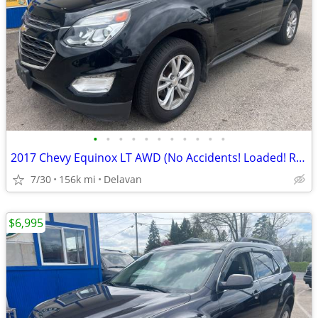
•
•
•
•
•
•
•
•
•
•
•
2017 Chevy Equinox LT AWD (No Accidents! Loaded! Remote Start!)
7/30
156k mi
Delavan
$6,995