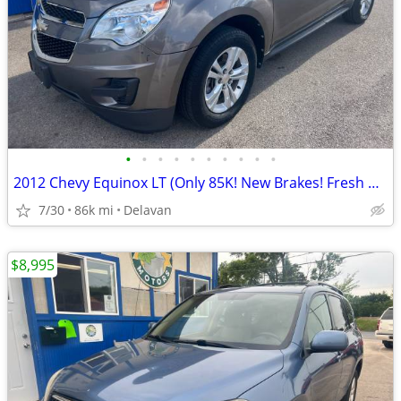
•
•
•
•
•
•
•
•
•
•
2012 Chevy Equinox LT (Only 85K! New Brakes! Fresh Oil!)
7/30
86k mi
Delavan
$8,995