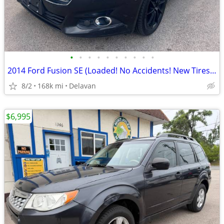
•
•
•
•
•
•
•
•
•
•
2014 Ford Fusion SE (Loaded! No Accidents! New Tires! New Brakes!)
8/2
168k mi
Delavan
$6,995