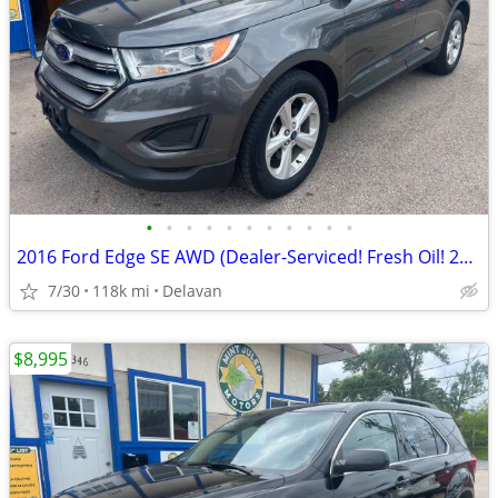
•
•
•
•
•
•
•
•
•
•
•
2016 Ford Edge SE AWD (Dealer-Serviced! Fresh Oil! 28 mpg/hwy!)
7/30
118k mi
Delavan
$8,995