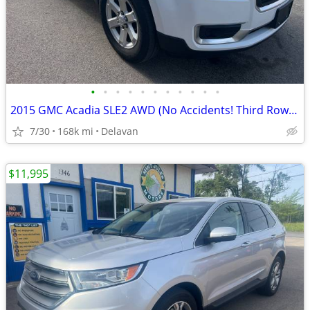
•
•
•
•
•
•
•
•
•
•
•
2015 GMC Acadia SLE2 AWD (No Accidents! Third Row! Needs Nothing!)
7/30
168k mi
Delavan
$11,995