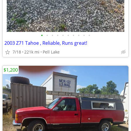
•
•
•
•
•
•
•
•
•
•
2003 Z71 Tahoe , Reliable, Runs great!
7/18
221k mi
Pell Lake
$1,200