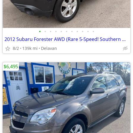
•
•
•
•
•
•
•
•
•
•
•
2012 Subaru Forester AWD (Rare 5-Speed! Southern Vehicle! New Struts!)
8/2
139k mi
Delavan
$6,495