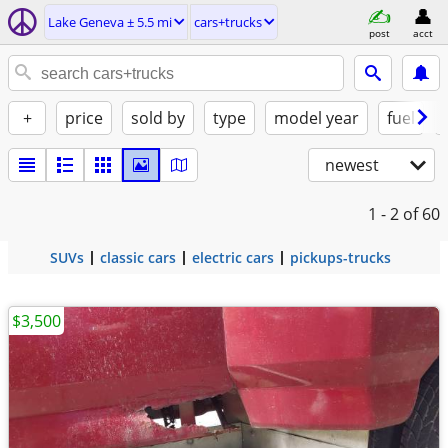
Lake Geneva ± 5.5 mi
cars+trucks
post
acct
+
price
sold by
type
model year
fuel
newest
1 - 2
of 60
SUVs
classic cars
electric cars
pickups-trucks
$3,500