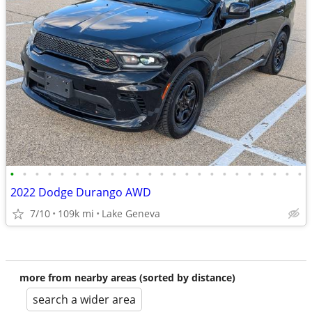
•
•
•
•
•
•
•
•
•
•
•
•
•
•
•
•
•
•
•
•
•
•
•
•
2022 Dodge Durango AWD
7/10
109k mi
Lake Geneva
more from nearby areas (sorted by distance)
search a wider area