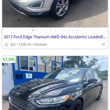
•
•
•
•
•
•
•
•
•
•
•
2017 Ford Edge Titanium AWD (No Accidents! Loaded! Fresh Oil!)
8/2
120k mi
Delavan
$7,995