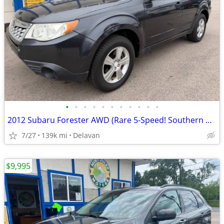
•
•
•
•
•
•
•
•
•
•
•
2012 Subaru Forester AWD (Rare 5-Speed! Southern Vehicle! New Struts!)
7/27
139k mi
Delavan
$9,995