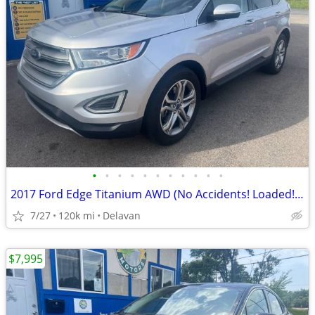
•
•
•
•
•
•
•
•
•
•
•
2017 Ford Edge Titanium AWD (No Accidents! Loaded! Fresh Oil!)
7/27
120k mi
Delavan
$7,995