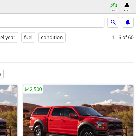
post
acct
l year
fuel
condition
1 - 6
of 60
a
$42,500