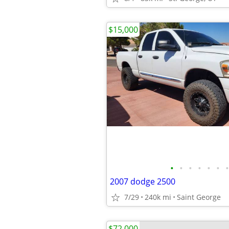
$15,000
•
•
•
•
•
•
•
2007 dodge 2500
7/29
240k mi
Saint George
$72,000