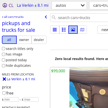
CL
La Verkin ± 8.1 mi
autos
cars+tr
« all cars+trucks
pickups and
trucks for sale
new
all
owner
dealer
search titles only
has image
Zero local results found. Here 
posted today
hide duplicates
$99,000
MILES FROM LOCATION
La Verkin ± 8.1 mi
price
free
$
– $
MONTHLY PAYMENT