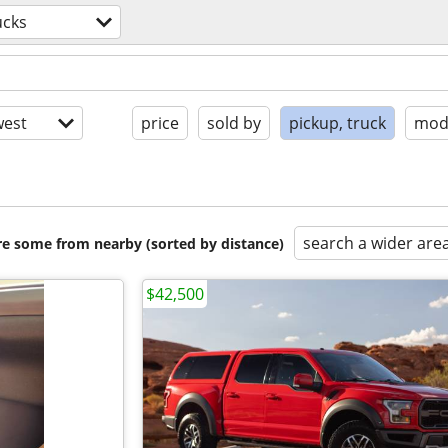
ucks
est
price
sold by
pickup, truck
mode
search a wider are
are some from nearby (sorted by distance)
$42,500