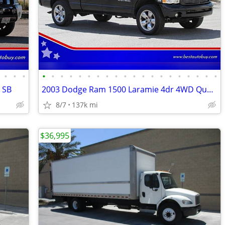
•
•
•
•
•
•
•
•
•
•
•
•
•
•
•
•
•
•
•
•
•
•
•
 SB
2003 Dodge Ram 1500 Laramie 4dr 4WD Quad Cab SB
8/7
137k mi
$36,995