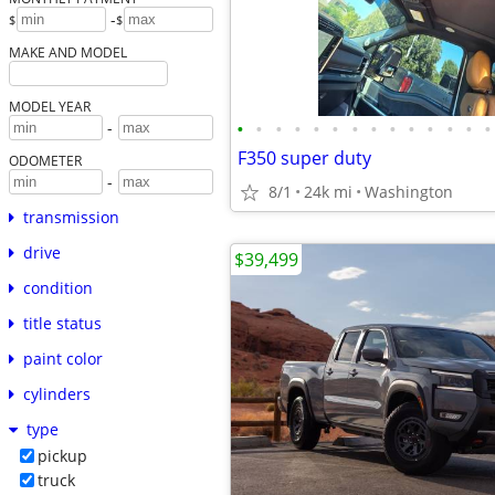
-
$
$
MAKE AND MODEL
MODEL YEAR
•
•
•
•
•
•
•
•
•
•
•
•
•
•
-
F350 super duty
ODOMETER
-
8/1
24k mi
Washington
transmission
drive
$39,499
condition
title status
paint color
cylinders
type
pickup
truck