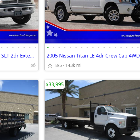
•
•
•
•
•
•
•
•
•
•
•
•
•
•
•
•
•
•
•
•
•
•
•
•
1997 Dodge Ram 2500 Laramie SLT 2dr Extended Cab LB
2005 Nissan Titan LE 4dr Crew Cab 4WD
8/5
143k mi
$33,995