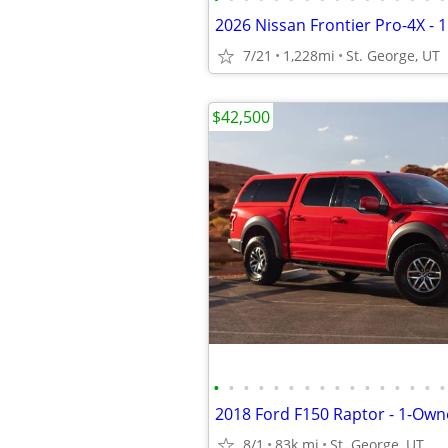
2026 Nissan Frontier Pro-4X - 1
7/21
1,228mi
St. George, UT
$42,500
•
•
•
•
•
•
•
•
•
•
•
•
•
•
•
•
8/1
83k mi
St. George, UT