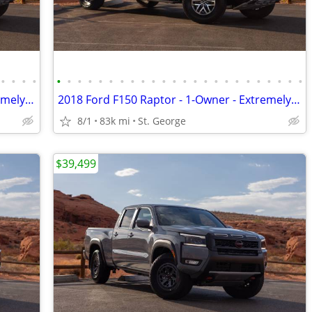
•
•
•
•
•
•
•
•
•
•
•
•
•
•
•
•
•
•
•
•
•
•
•
•
•
•
•
•
2018 Ford F150 Raptor - 1-Owner - Extremely Clean & Well-Serviced
2018 Ford F150 Raptor - 1-Owner - Extremely Clean & Well-Serviced
8/1
83k mi
St. George
$39,499