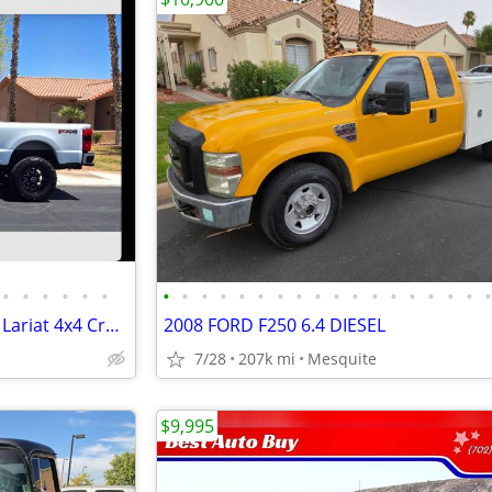
•
•
•
•
•
•
•
•
•
•
•
•
•
•
•
•
•
•
•
•
•
•
•
2023 F-350 SD 6.7 Powerstroke Lariat 4x4 Crew Cab
2008 FORD F250 6.4 DIESEL
7/28
207k mi
Mesquite
$9,995