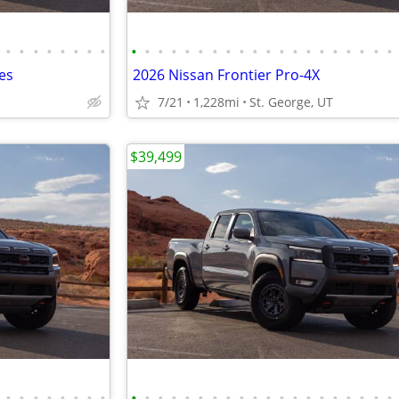
•
•
•
•
•
•
•
•
•
•
•
•
•
•
•
•
•
•
•
•
•
•
•
•
•
•
•
•
es
2026 Nissan Frontier Pro-4X
7/21
1,228mi
St. George, UT
$39,499
•
•
•
•
•
•
•
•
•
•
•
•
•
•
•
•
•
•
•
•
•
•
•
•
•
•
•
•