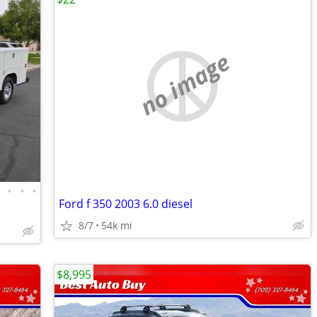
no image
•
•
•
•
Ford f 350 2003 6.0 diesel
8/7
54k mi
$8,995