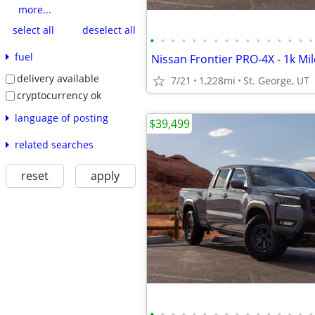
more...
select all
deselect all
•
•
•
•
•
•
•
•
•
•
•
•
•
•
•
•
fuel
Nissan Frontier PRO-4X - 1k Mil
delivery available
7/21
1,228mi
St. George, UT
cryptocurrency ok
language of posting
$39,499
related searches
reset
apply
•
•
•
•
•
•
•
•
•
•
•
•
•
•
•
•