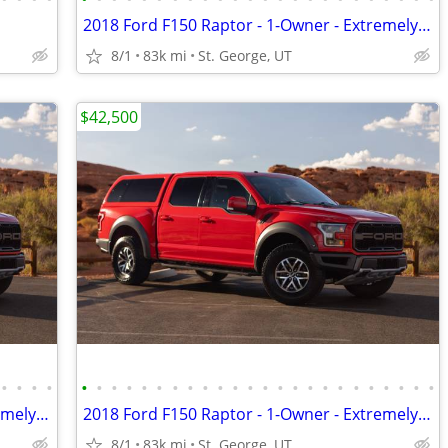
2018 Ford F150 Raptor - 1-Owner - Extremely Clean & Well-Serviced
8/1
83k mi
St. George, UT
$42,500
•
•
•
•
•
•
•
•
•
•
•
•
•
•
•
•
•
•
•
•
•
•
•
•
•
•
•
•
2018 Ford F150 Raptor - 1-Owner - Extremely Clean & Well-Serviced
2018 Ford F150 Raptor - 1-Owner - Extremely Clean & Well-Serviced
8/1
83k mi
St. George, UT