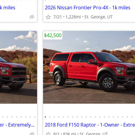
k miles
2026 Nissan Frontier Pro-4X - 1k miles
7/21
1,228mi
St. George, UT
$42,500
•
•
•
•
•
•
•
•
•
•
•
•
•
•
•
•
•
•
•
•
•
•
•
•
•
•
•
•
2018 Ford F150 Raptor - 1-Owner - Extremely Clean & Well-Serviced
8/1
83k mi
St. George, UT