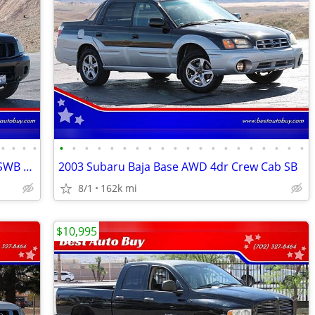
•
•
•
•
•
•
•
•
•
•
•
•
•
•
•
•
•
•
•
•
•
•
•
•
2010 Nissan Titan SE 4x2 4dr Crew Cab SWB Pickup
2003 Subaru Baja Base AWD 4dr Crew Cab SB
8/1
162k mi
$10,995