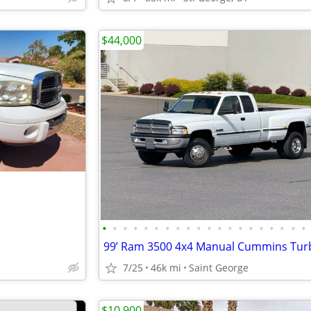
$44,000
•
•
•
•
•
•
•
•
•
•
•
•
•
•
•
•
•
•
•
•
7/25
46k mi
Saint George
$10,900