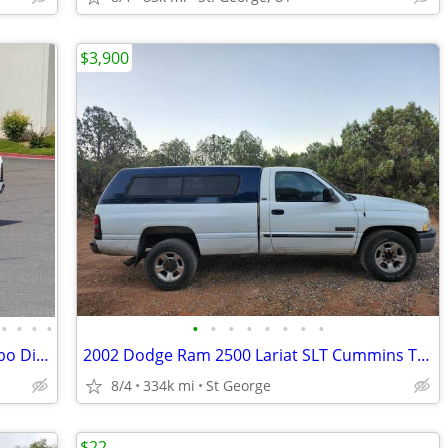
$3,900
•
•
•
•
•
•
•
•
•
•
•
•
99’ Ram 3500 4x4 Manual Cummins Turbo Diesel
2002 Dodge Ram 2500 Lariat SLT Cummins Turbo Diesel
8/4
334k mi
St George
$22