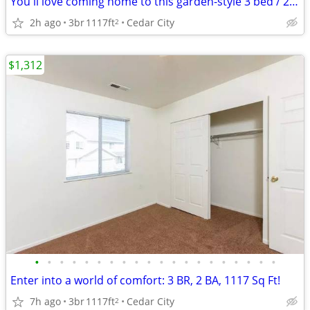
You'll love coming home to this garden-style 3 bed / 2 bath!
2h ago
3br
1117ft
Cedar City
2
$1,312
•
•
•
•
•
•
•
•
•
•
•
•
•
•
•
•
•
•
•
•
Enter into a world of comfort: 3 BR, 2 BA, 1117 Sq Ft!
7h ago
3br
1117ft
Cedar City
2