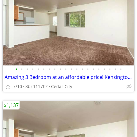
•
•
•
•
•
•
•
•
•
•
•
•
•
•
•
•
•
•
•
•
Amazing 3 Bedroom at an affordable price! Kensington Place
7/10
3br
1117ft
Cedar City
2
$1,137