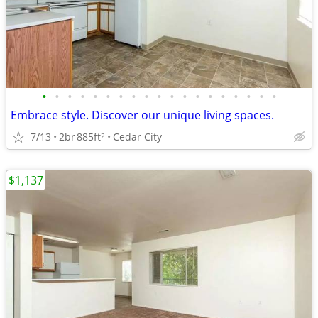
•
•
•
•
•
•
•
•
•
•
•
•
•
•
•
•
•
•
•
Embrace style. Discover our unique living spaces.
7/13
2br
885ft
Cedar City
2
$1,137