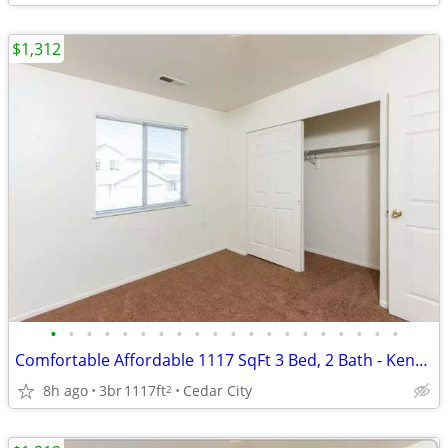
$1,312
•
•
•
•
•
•
•
•
•
•
•
•
•
•
•
•
•
•
•
•
Comfortable Affordable 1117 SqFt 3 Bed, 2 Bath - Kensington Place
8h ago
3br
1117ft
Cedar City
2