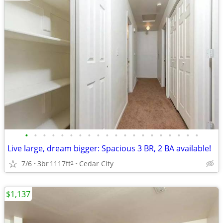
•
•
•
•
•
•
•
•
•
•
•
•
•
•
•
•
•
•
•
•
Live large, dream bigger: Spacious 3 BR, 2 BA available!
7/6
3br
1117ft
Cedar City
2
$1,137