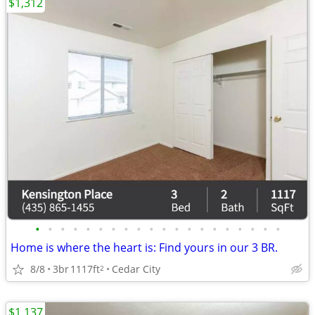
$1,312
•
•
•
•
•
•
•
•
•
•
•
•
•
•
•
•
•
•
•
•
Home is where the heart is: Find yours in our 3 BR.
8/8
3br
1117ft
Cedar City
2
$1,137