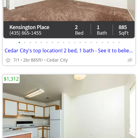
•
•
•
•
•
•
•
•
•
•
•
•
•
•
•
•
•
•
•
Cedar City's top location! 2 bed, 1 bath - See it to believe it!
7/1
2br
885ft
Cedar City
2
$1,312