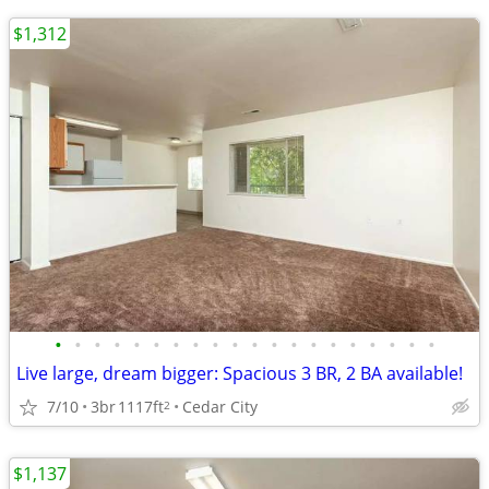
$1,312
•
•
•
•
•
•
•
•
•
•
•
•
•
•
•
•
•
•
•
•
Live large, dream bigger: Spacious 3 BR, 2 BA available!
7/10
3br
1117ft
Cedar City
2
$1,137