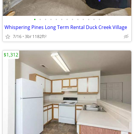
•
•
•
•
•
•
•
•
•
•
•
•
•
Whispering Pines Long Term Rental Duck Creek Village
7/16
3br
1182ft
2
$1,312