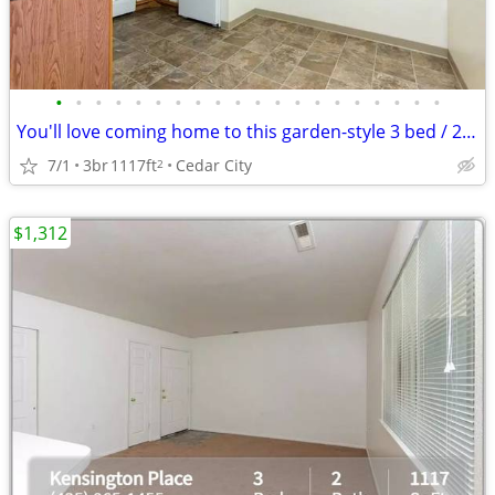
•
•
•
•
•
•
•
•
•
•
•
•
•
•
•
•
•
•
•
•
You'll love coming home to this garden-style 3 bed / 2 bath!
7/1
3br
1117ft
Cedar City
2
$1,312