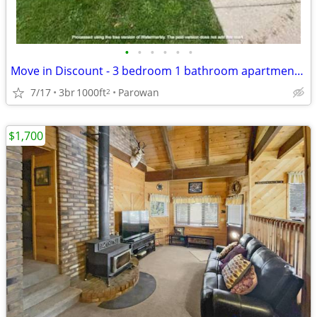
•
•
•
•
•
•
Move in Discount - 3 bedroom 1 bathroom apartment in Parowan (75 4)
7/17
3br
1000ft
Parowan
2
$1,700