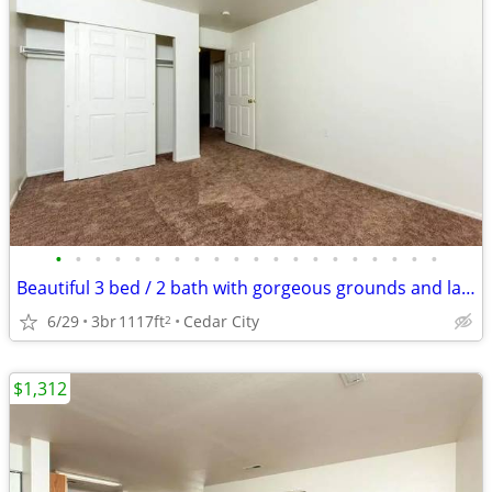
•
•
•
•
•
•
•
•
•
•
•
•
•
•
•
•
•
•
•
•
Beautiful 3 bed / 2 bath with gorgeous grounds and landscaping
6/29
3br
1117ft
Cedar City
2
$1,312