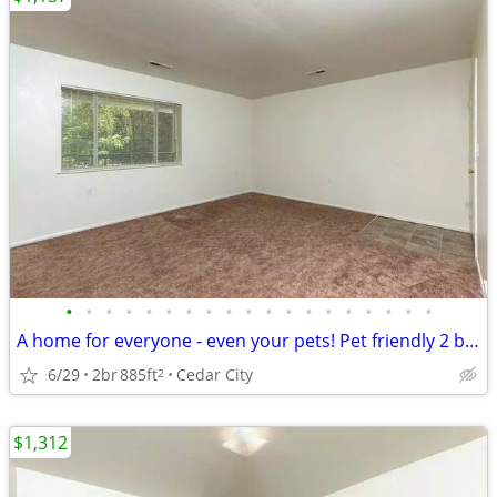
•
•
•
•
•
•
•
•
•
•
•
•
•
•
•
•
•
•
•
A home for everyone - even your pets! Pet friendly 2 bed / 1 bath!
6/29
2br
885ft
Cedar City
2
$1,312