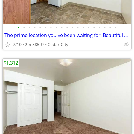
•
•
•
•
•
•
•
•
•
•
•
•
•
•
•
•
•
•
•
The prime location you've been waiting for! Beautiful 2 bed, 1 bath!
7/10
2br
885ft
Cedar City
2
$1,312