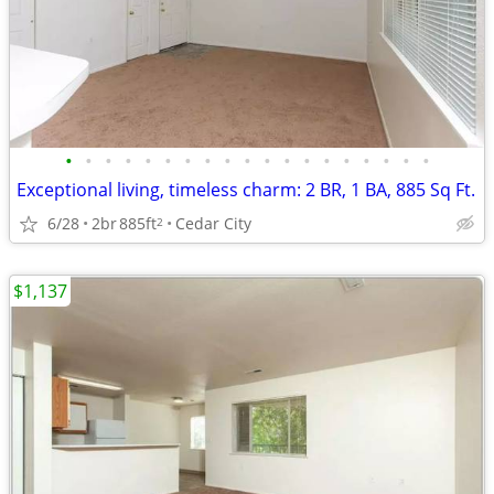
•
•
•
•
•
•
•
•
•
•
•
•
•
•
•
•
•
•
•
Exceptional living, timeless charm: 2 BR, 1 BA, 885 Sq Ft.
6/28
2br
885ft
Cedar City
2
$1,137