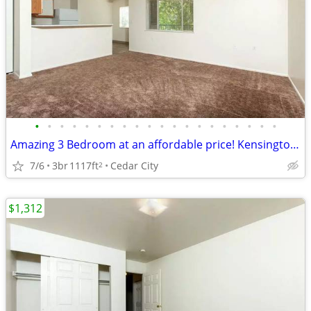
•
•
•
•
•
•
•
•
•
•
•
•
•
•
•
•
•
•
•
•
Amazing 3 Bedroom at an affordable price! Kensington Place
7/6
3br
1117ft
Cedar City
2
$1,312