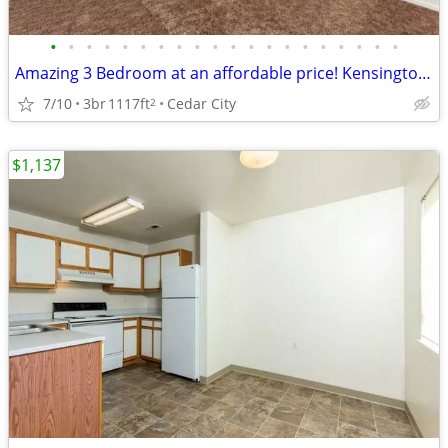
•
•
•
•
•
•
•
•
•
•
•
•
•
•
•
•
•
•
•
•
Amazing 3 Bedroom at an affordable price! Kensington Place
7/10
3br
1117ft
Cedar City
2
$1,137