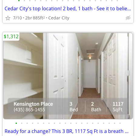
•
•
•
•
•
•
•
•
•
•
•
•
•
•
•
•
•
•
•
Cedar City's top location! 2 bed, 1 bath - See it to believe it!
7/10
2br
885ft
Cedar City
2
$1,312
•
•
•
•
•
•
•
•
•
•
•
•
•
•
•
•
•
•
•
•
Ready for a change? This 3 BR, 1117 Sq Ft is a breath of fresh air.