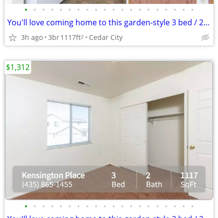
•
•
•
•
•
•
•
•
•
•
•
•
•
•
•
•
•
•
•
•
You'll love coming home to this garden-style 3 bed / 2 bath!
3h ago
3br
1117ft
Cedar City
2
$1,312
•
•
•
•
•
•
•
•
•
•
•
•
•
•
•
•
•
•
•
•