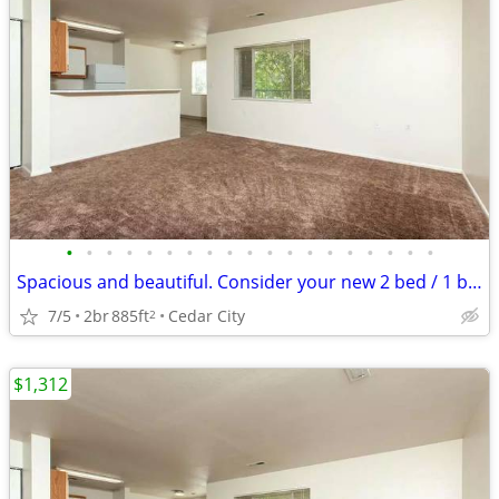
•
•
•
•
•
•
•
•
•
•
•
•
•
•
•
•
•
•
•
Spacious and beautiful. Consider your new 2 bed / 1 bath found!
7/5
2br
885ft
Cedar City
2
$1,312