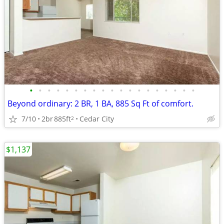
•
•
•
•
•
•
•
•
•
•
•
•
•
•
•
•
•
•
•
Beyond ordinary: 2 BR, 1 BA, 885 Sq Ft of comfort.
7/10
2br
885ft
Cedar City
2
$1,137