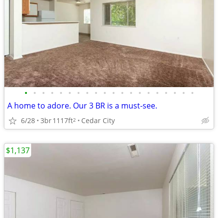
•
•
•
•
•
•
•
•
•
•
•
•
•
•
•
•
•
•
•
•
A home to adore. Our 3 BR is a must-see.
6/28
3br
1117ft
Cedar City
2
$1,137