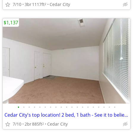
7/10
3br
1117ft
Cedar City
2
$1,137
•
•
•
•
•
•
•
•
•
•
•
•
•
•
•
•
•
•
•
Cedar City's top location! 2 bed, 1 bath - See it to believe it!
7/10
2br
885ft
Cedar City
2