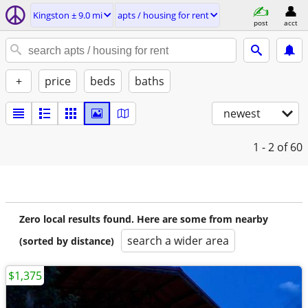
Kingston ± 9.0 mi
apts / housing for rent
post
acct
+
price
beds
baths
newest
1 - 2
of 60
Zero local results found. Here are some from nearby
search a wider area
(sorted by distance)
$1,375