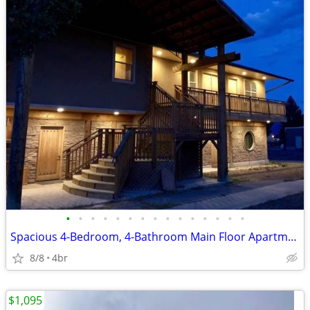
•
•
•
•
•
•
•
•
•
•
•
•
•
•
•
Spacious 4-Bedroom, 4-Bathroom Main Floor Apartment
8/8
4br
$1,095