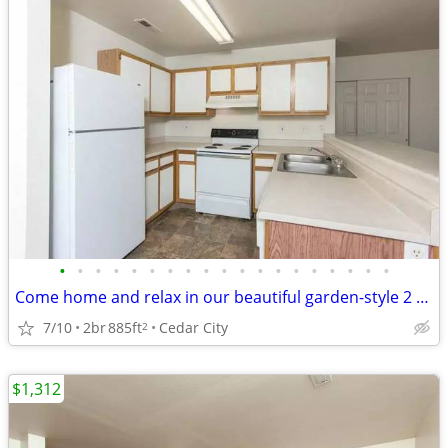
•
•
•
•
•
•
•
•
•
•
•
•
•
•
•
•
•
•
•
Come home and relax in our beautiful garden-style 2 bed, 1 bath!
7/10
2br
885ft
Cedar City
2
$1,312