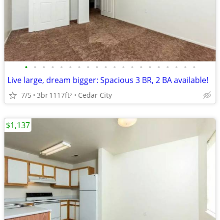
•
•
•
•
•
•
•
•
•
•
•
•
•
•
•
•
•
•
•
•
Live large, dream bigger: Spacious 3 BR, 2 BA available!
7/5
3br
1117ft
Cedar City
2
$1,137