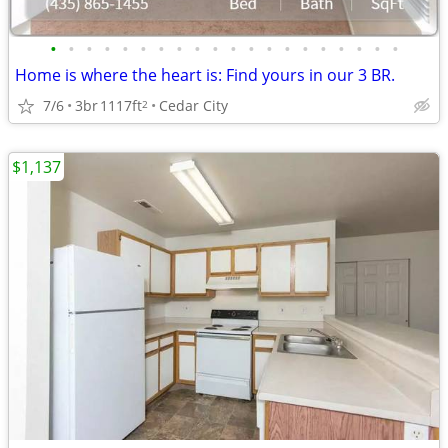
•
•
•
•
•
•
•
•
•
•
•
•
•
•
•
•
•
•
•
•
Home is where the heart is: Find yours in our 3 BR.
7/6
3br
1117ft
Cedar City
2
$1,137