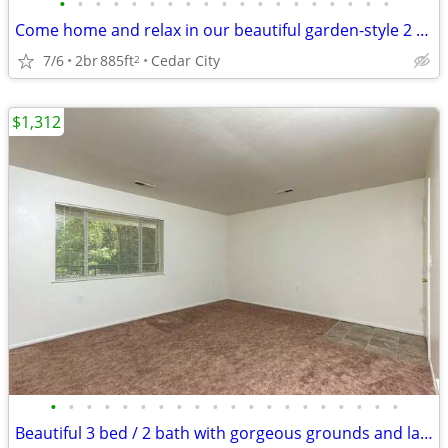
•
•
•
•
•
•
•
•
•
•
•
•
•
•
•
•
•
•
•
Come home and relax in our beautiful garden-style 2 bed, 1 bath!
7/6
2br
885ft
Cedar City
2
$1,312
•
•
•
•
•
•
•
•
•
•
•
•
•
•
•
•
•
•
•
•
Beautiful 3 bed / 2 bath with gorgeous grounds and landscaping