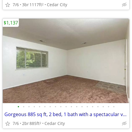
7/6
3br
1117ft
Cedar City
2
$1,137
•
•
•
•
•
•
•
•
•
•
•
•
•
•
•
•
•
•
•
Gorgeous 885 sq ft, 2 bed, 1 bath with a spectacular view!
7/6
2br
885ft
Cedar City
2