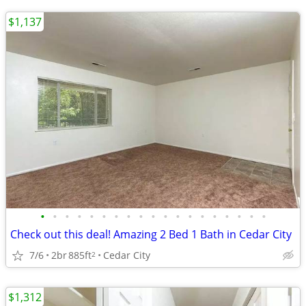
$1,137
•
•
•
•
•
•
•
•
•
•
•
•
•
•
•
•
•
•
•
Check out this deal! Amazing 2 Bed 1 Bath in Cedar City
7/6
2br
885ft
Cedar City
2
$1,312