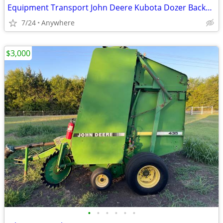
Equipment Transport John Deere Kubota Dozer Backhoe Skidsteer Tractor Haul Move
7/24
Anywhere
$3,000
•
•
•
•
•
•