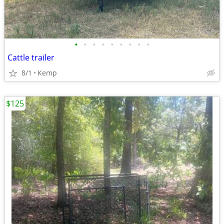
•
•
•
•
•
•
•
•
•
Cattle trailer
8/1
Kemp
$125