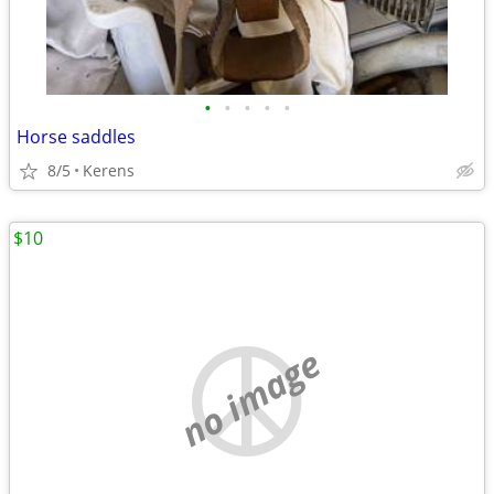
•
•
•
•
•
Horse saddles
8/5
Kerens
$10
no image