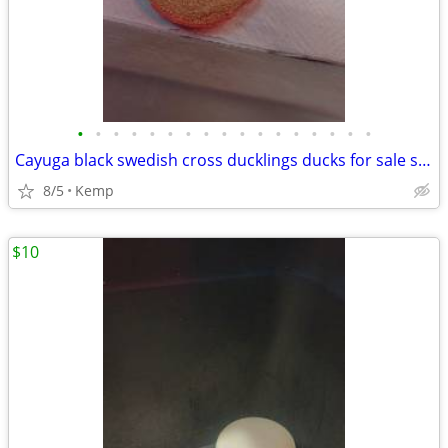
•
•
•
•
•
•
•
•
•
•
•
•
•
•
•
•
•
Cayuga black swedish cross ducklings ducks for sale straight run
8/5
Kemp
$10