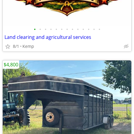
•
•
•
•
•
•
•
•
•
•
•
•
•
Land clearing and agricultural services
8/1
Kemp
$4,800