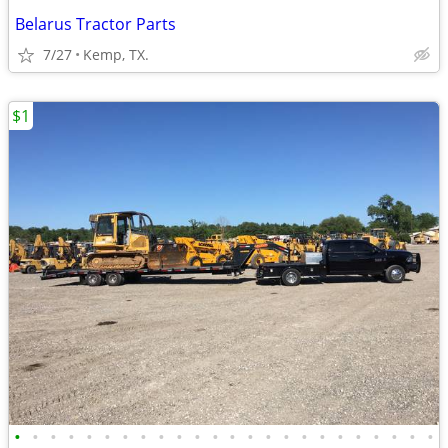
Belarus Tractor Parts
7/27
Kemp, TX.
$1
•
•
•
•
•
•
•
•
•
•
•
•
•
•
•
•
•
•
•
•
•
•
•
•