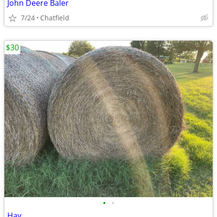
John Deere Baler
7/24
Chatfield
$30
•
•
Hay