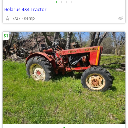
•
•
•
•
Belarus 4X4 Tractor
7/27
Kemp
$1
•