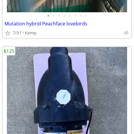
•
•
•
•
•
•
•
•
Mutation hybrid Peachface lovebirds
7/31
Kemp
$125