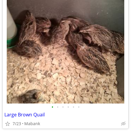
•
•
•
•
•
•
Large Brown Quail
7/23
Mabank