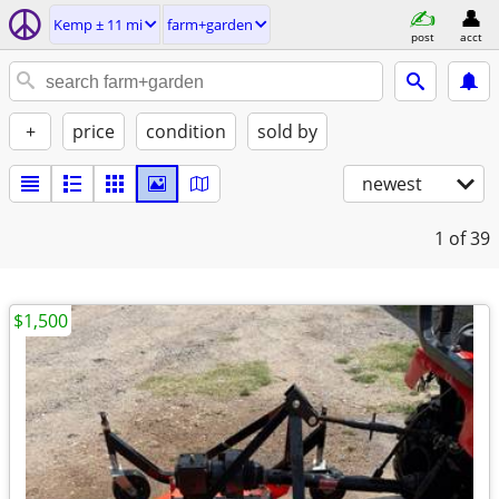
Kemp ± 11 mi
farm+garden
post
acct
+
price
condition
sold by
newest
1
of 39
$1,500