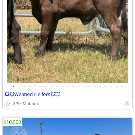
•
•
•
•
•
•
•
•
•
•
•
•
•
•
•
•
•
•
•
•
•
💥💥Weaned Heifers💥💥
8/3
Mabank
$10,500