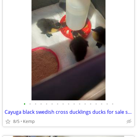
•
•
•
•
•
•
•
•
•
•
•
•
•
•
•
•
•
Cayuga black swedish cross ducklings ducks for sale straight run
8/5
Kemp