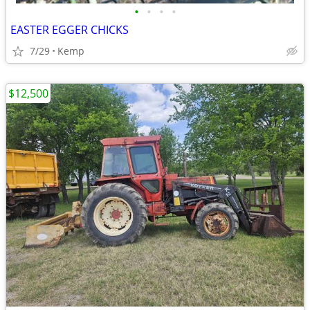
•
•
•
•
EASTER EGGER CHICKS
7/29
Kemp
$12,500