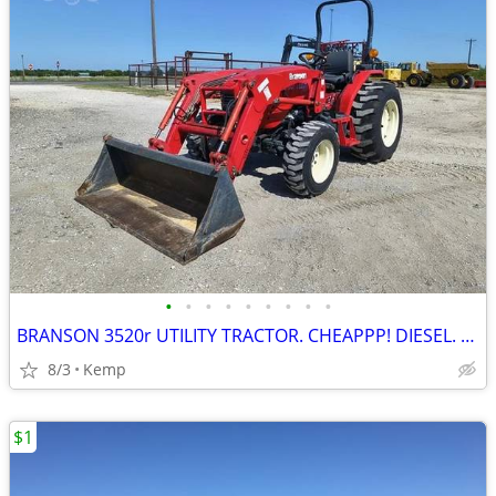
•
•
•
•
•
•
•
•
•
BRANSON 3520r UTILITY TRACTOR. CHEAPPP! DIESEL. 4WD.
8/3
Kemp
$1