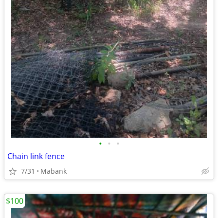
•
•
•
Chain link fence
7/31
Mabank
$100