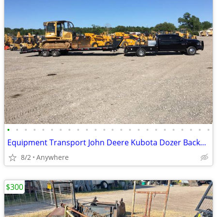
•
•
•
•
•
•
•
•
•
•
•
•
•
•
•
•
•
•
•
•
•
•
•
•
Equipment Transport John Deere Kubota Dozer Backhoe Skidsteer Tractor Haul Move
8/2
Anywhere
$300