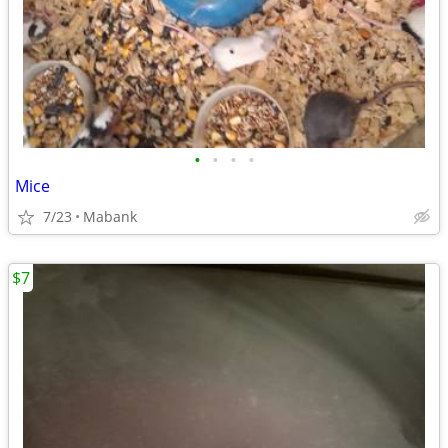
•
•
•
•
Mice
7/23
Mabank
$7