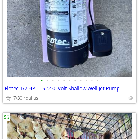
•
•
•
•
•
•
•
•
•
•
•
Flotec 1/2 HP 115 /230 Volt Shallow Well Jet Pump
7/30
dallas
$5