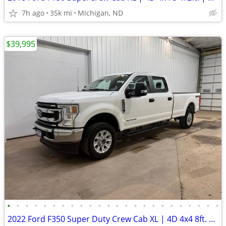
7h ago
35k mi
Michigan, ND
$39,995
•
•
•
•
•
•
•
•
•
•
•
•
•
•
•
•
•
•
•
•
•
•
•
•
2022 Ford F350 Super Duty Crew Cab XL | 4D 4x4 8ft. | 104k Miles