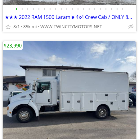
•
•
•
•
•
•
•
•
•
•
•
•
•
•
•
•
•
•
•
•
★★★ 2022 RAM 1500 Laramie 4x4 Crew Cab / ONLY 84k Miles! ★★★
8/1
85k mi
WWW.TWINCITYMOTORS.NET
$23,990