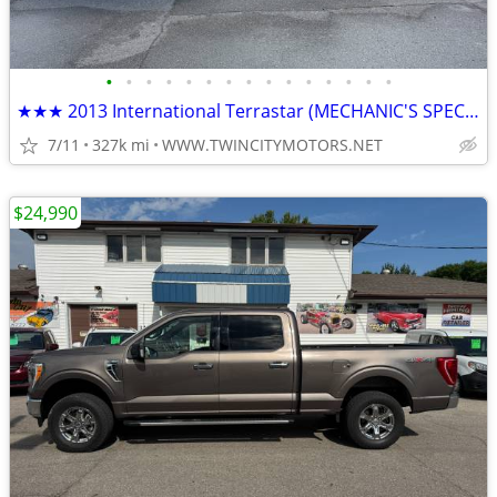
•
•
•
•
•
•
•
•
•
•
•
•
•
•
•
★★★ 2013 International Terrastar (MECHANIC'S SPECIAL!) ★★★
7/11
327k mi
WWW.TWINCITYMOTORS.NET
$24,990