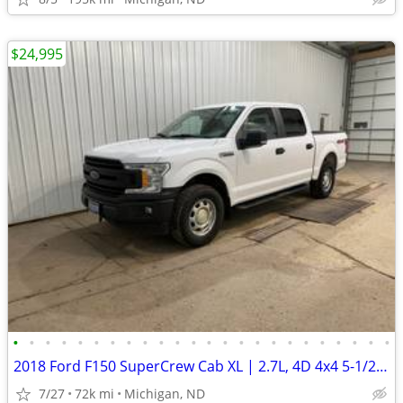
$24,995
•
•
•
•
•
•
•
•
•
•
•
•
•
•
•
•
•
•
•
•
•
•
•
•
2018 Ford F150 SuperCrew Cab XL | 2.7L, 4D 4x4 5-1/2ft. | 72k Miles
7/27
72k mi
Michigan, ND