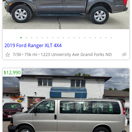
•
•
•
•
•
•
•
•
•
•
•
•
•
•
•
•
•
•
2019 Ford Ranger XLT 4X4
7/30
75k mi
1223 University Ave Grand Forks ND
$12,990