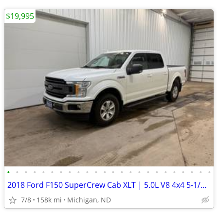
$19,995
•
•
•
•
•
•
•
•
•
•
•
•
•
•
•
•
•
•
•
•
•
•
•
•
2018 Ford F150 SuperCrew Cab XLT | 5.0L V8 4x4 5-1/2ft. | 157k Miles
7/8
158k mi
Michigan, ND