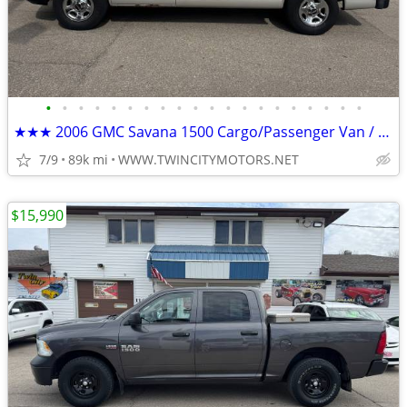
•
•
•
•
•
•
•
•
•
•
•
•
•
•
•
•
•
•
•
•
★★★ 2006 GMC Savana 1500 Cargo/Passenger Van / ONLY 89k Miles! ★★★
7/9
89k mi
WWW.TWINCITYMOTORS.NET
$15,990