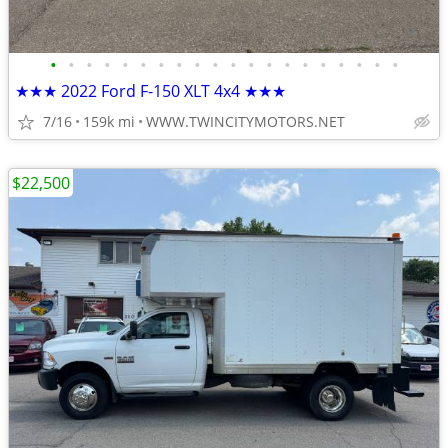
•
•
•
•
•
•
•
•
•
•
•
•
•
•
•
•
•
•
•
•
★★★ 2022 Ford F-150 XLT 4x4 ★★★
7/16
159k mi
WWW.TWINCITYMOTORS.NET
$22,500