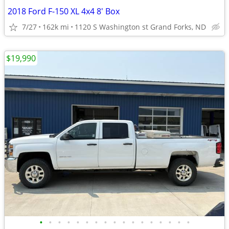
2018 Ford F-150 XL 4x4 8' Box
7/27
162k mi
1120 S Washington st Grand Forks, ND
$19,990
•
•
•
•
•
•
•
•
•
•
•
•
•
•
•
•
•