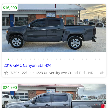
$16,990
•
•
•
•
•
•
•
•
•
•
•
•
•
•
•
•
•
•
•
•
•
•
2016 GMC Canyon SLT 4X4
7/30
122k mi
1223 University Ave Grand Forks ND
$24,990