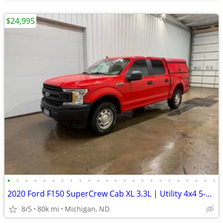
$24,995
•
•
•
•
•
•
•
•
•
•
•
•
•
•
•
•
•
•
•
•
•
•
•
•
2020 Ford F150 SuperCrew Cab XL 3.3L | Utility 4x4 5-1/2ft | 79k Miles
8/5
80k mi
Michigan, ND