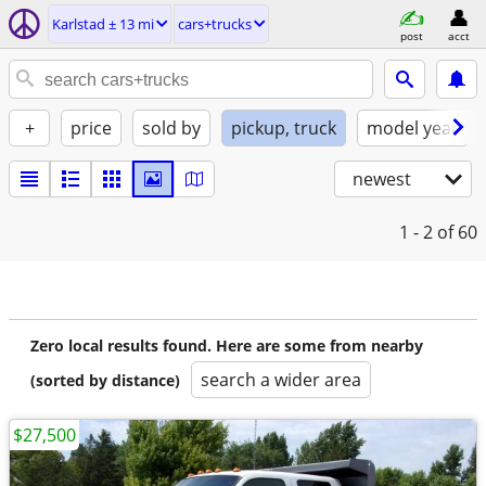
Karlstad ± 13 mi
cars+trucks
post
acct
+
price
sold by
pickup, truck
model year
newest
1 - 2
of 60
Zero local results found. Here are some from nearby
search a wider area
(sorted by distance)
$27,500