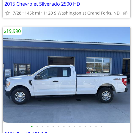
2015 Chevrolet Silverado 2500 HD
7/28
145k mi
1120 S Washington st Grand Forks, ND
$19,990
•
•
•
•
•
•
•
•
•
•
•
•
•
•