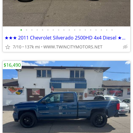
•
•
•
•
•
•
•
•
•
•
•
•
•
•
•
•
•
•
★★★ 2011 Chevrolet Silverado 2500HD 4x4 Diesel ★★★
7/10
137k mi
WWW.TWINCITYMOTORS.NET
$16,490