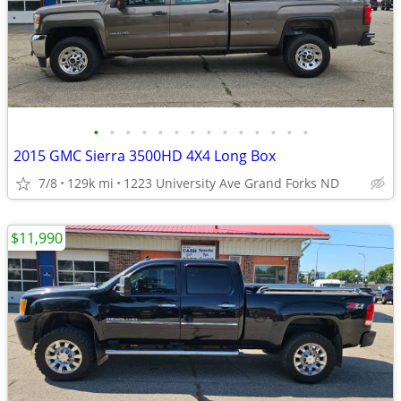
•
•
•
•
•
•
•
•
•
•
•
•
•
•
2015 GMC Sierra 3500HD 4X4 Long Box
7/8
129k mi
1223 University Ave Grand Forks ND
$11,990