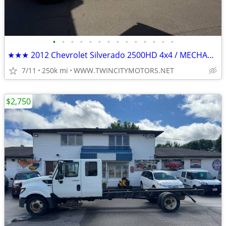
•
•
•
•
•
•
•
•
•
•
•
•
•
•
★★★ 2012 Chevrolet Silverado 2500HD 4x4 / MECHANIC'S SPECIAL ★★★
7/11
250k mi
WWW.TWINCITYMOTORS.NET
$2,750