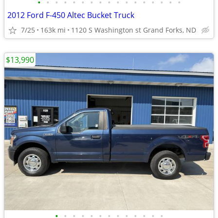
•
•
•
•
•
•
•
•
•
•
•
•
•
•
•
•
•
2012 Ford F-450 Altec Bucket Truck
7/25
163k mi
1120 S Washington st Grand Forks, ND
$13,990
•
•
•
•
•
•
•
•
•
•
•
•
•