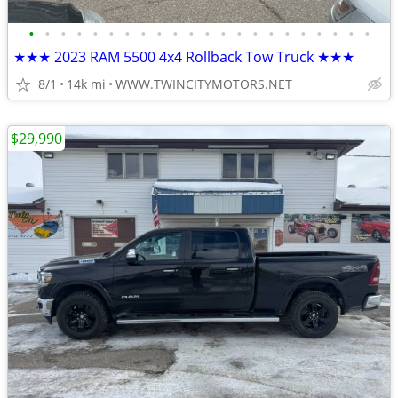
•
•
•
•
•
•
•
•
•
•
•
•
•
•
•
•
•
•
•
•
•
•
★★★ 2023 RAM 5500 4x4 Rollback Tow Truck ★★★
8/1
14k mi
WWW.TWINCITYMOTORS.NET
$29,990