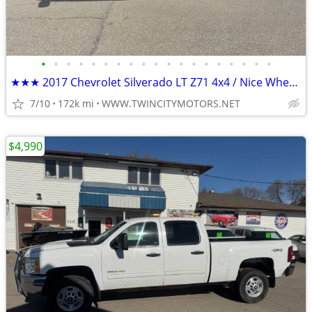
•
•
•
•
•
•
•
•
•
•
•
•
•
•
•
•
•
•
•
★★★ 2017 Chevrolet Silverado LT Z71 4x4 / Nice Wheels and Tires! ★★★
7/10
172k mi
WWW.TWINCITYMOTORS.NET
$4,990