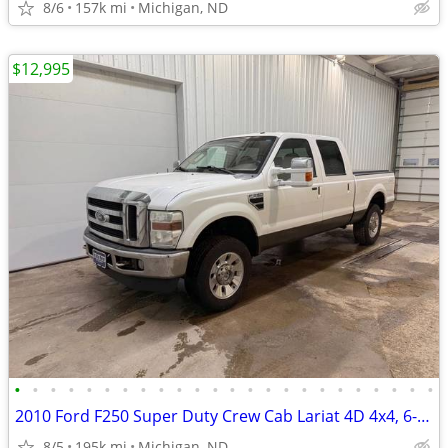
8/6
157k mi
Michigan, ND
$12,995
•
•
•
•
•
•
•
•
•
•
•
•
•
•
•
•
•
•
•
•
•
•
•
•
2010 Ford F250 Super Duty Crew Cab Lariat 4D 4x4, 6-3/4ft 6.8L 195k
8/5
195k mi
Michigan, ND