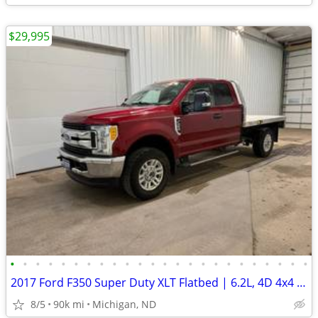
$29,995
•
•
•
•
•
•
•
•
•
•
•
•
•
•
•
•
•
•
•
•
•
•
•
•
2017 Ford F350 Super Duty XLT Flatbed | 6.2L, 4D 4x4 8ft. | 89k Miles
8/5
90k mi
Michigan, ND