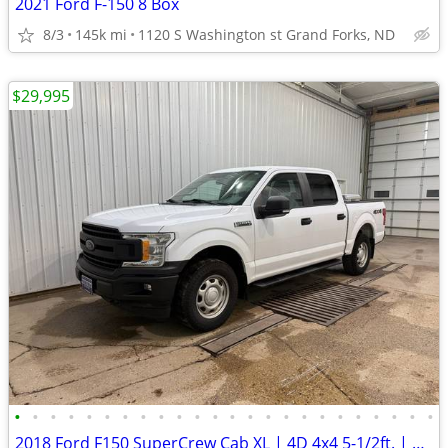
2021 Ford F-150 8 Box
8/3
145k mi
1120 S Washington st Grand Forks, ND
$29,995
•
•
•
•
•
•
•
•
•
•
•
•
•
•
•
•
•
•
•
•
•
•
•
•
2018 Ford F150 SuperCrew Cab XL | 4D 4x4 5-1/2ft. | 35k Miles