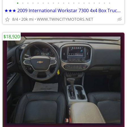
•
•
•
•
•
•
•
•
•
•
•
•
•
•
•
•
•
•
•
★★★ 2009 International Workstar 7300 4x4 Box Truck / ONLY 19k Miles ★★
8/4
20k mi
WWW.TWINCITYMOTORS.NET
$18,920