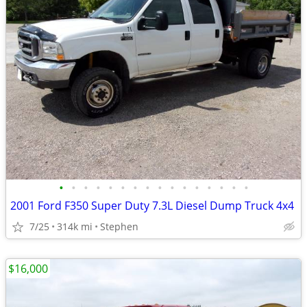
•
•
•
•
•
•
•
•
•
•
•
•
•
•
•
•
2001 Ford F350 Super Duty 7.3L Diesel Dump Truck 4x4
7/25
314k mi
Stephen
$16,000