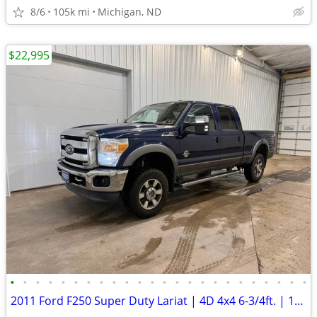
8/6
105k mi
Michigan, ND
$22,995
•
•
•
•
•
•
•
•
•
•
•
•
•
•
•
•
•
•
•
•
•
•
•
•
2011 Ford F250 Super Duty Lariat | 4D 4x4 6-3/4ft. | 156k Miles