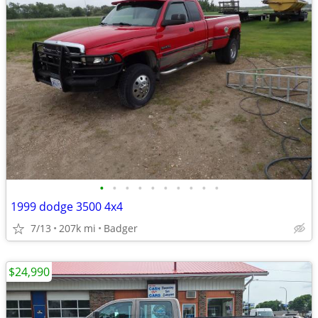
•
•
•
•
•
•
•
•
•
•
1999 dodge 3500 4x4
7/13
207k mi
Badger
$24,990