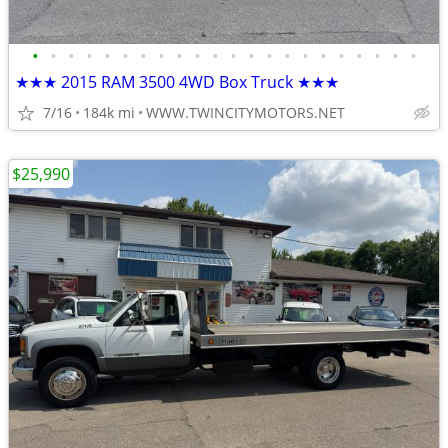
•
•
•
•
•
•
•
•
•
•
•
•
•
•
•
•
•
•
•
•
•
•
★★★ 2015 RAM 3500 4WD Box Truck ★★★
7/16
184k mi
WWW.TWINCITYMOTORS.NET
$25,990