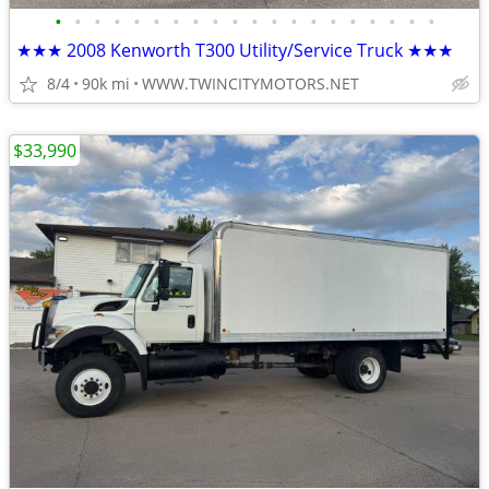
•
•
•
•
•
•
•
•
•
•
•
•
•
•
•
•
•
•
•
•
★★★ 2008 Kenworth T300 Utility/Service Truck ★★★
8/4
90k mi
WWW.TWINCITYMOTORS.NET
$33,990