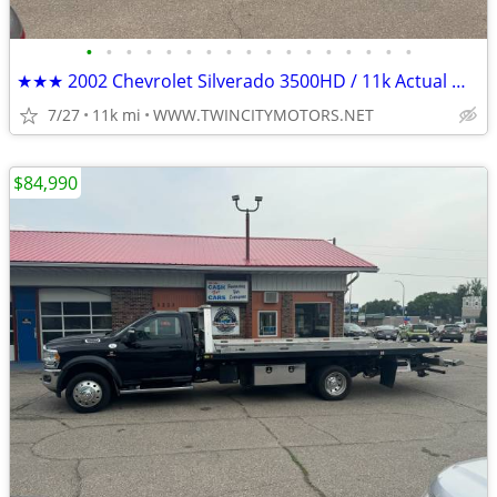
•
•
•
•
•
•
•
•
•
•
•
•
•
•
•
•
•
★★★ 2002 Chevrolet Silverado 3500HD / 11k Actual Miles! ★★★
7/27
11k mi
WWW.TWINCITYMOTORS.NET
$84,990