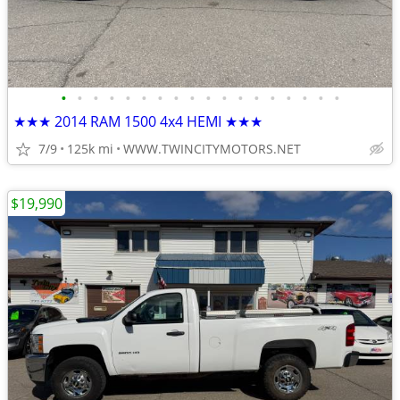
•
•
•
•
•
•
•
•
•
•
•
•
•
•
•
•
•
•
★★★ 2014 RAM 1500 4x4 HEMI ★★★
7/9
125k mi
WWW.TWINCITYMOTORS.NET
$19,990