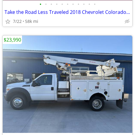
•
•
•
•
•
•
•
•
•
•
•
Take the Road Less Traveled 2018 Chevrolet Colorado ZR2 4WD Pickup
7/22
58k mi
$23,990