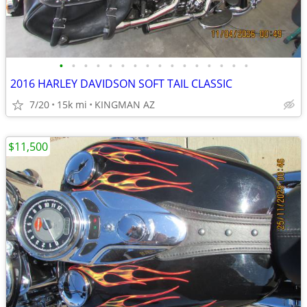
•
•
•
•
•
•
•
•
•
•
•
•
•
•
•
•
2016 HARLEY DAVIDSON SOFT TAIL CLASSIC
7/20
15k mi
KINGMAN AZ
$11,500