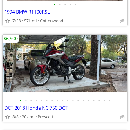
•
•
•
•
•
1994 BMW R1100RSL
7/28
57k mi
Cottonwood
$6,900
•
•
•
•
•
•
•
•
•
•
•
•
•
•
•
•
•
•
DCT 2018 Honda NC 750 DCT
8/8
20k mi
Prescott