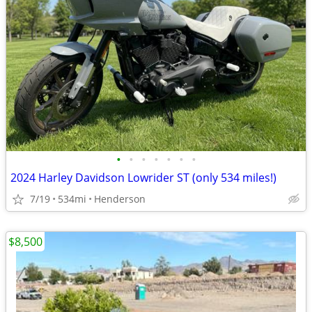
•
•
•
•
•
•
•
2024 Harley Davidson Lowrider ST (only 534 miles!)
7/19
534mi
Henderson
$8,500