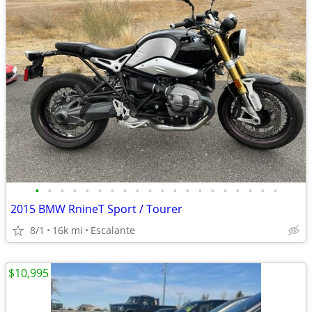
•
•
•
•
•
•
•
•
•
•
•
•
•
•
•
•
•
•
•
•
2015 BMW RnineT Sport / Tourer
8/1
16k mi
Escalante
$10,995