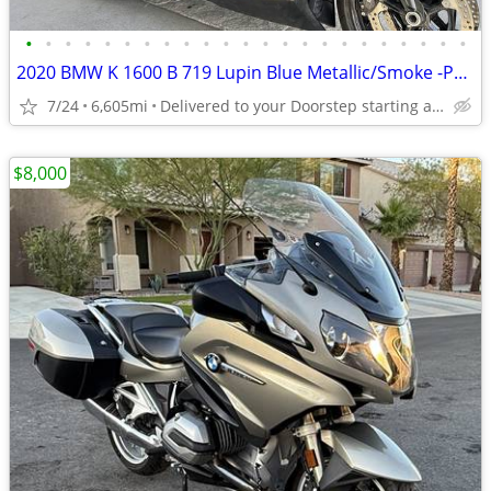
•
•
•
•
•
•
•
•
•
•
•
•
•
•
•
•
•
•
•
•
•
•
•
2020 BMW K 1600 B 719 Lupin Blue Metallic/Smoke -Premium Dealer!
7/24
6,605mi
Delivered to your Doorstep starting at $189
$8,000