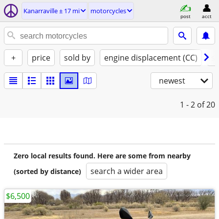
Kanarraville ± 17 mi
motorcycles
post
acct
+
price
sold by
engine displacement (CC)
st
newest
1 - 2
of 20
Zero local results found. Here are some from nearby
search a wider area
(sorted by distance)
$6,500