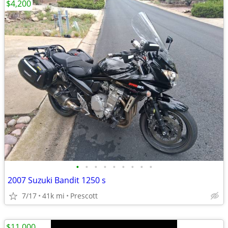
$4,200
•
•
•
•
•
•
•
•
•
2007 Suzuki Bandit 1250 s
7/17
41k mi
Prescott
$11,000