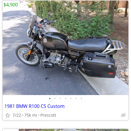
$4,900
•
•
•
•
•
•
•
1981 BMW R100 CS Custom
7/22
75k mi
Prescott