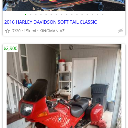
•
•
•
•
•
•
•
•
•
•
•
•
•
•
•
•
2016 HARLEY DAVIDSON SOFT TAIL CLASSIC
7/20
15k mi
KINGMAN AZ
$2,900