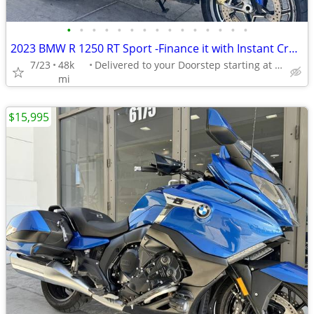
•
•
•
•
•
•
•
•
•
•
•
•
•
•
•
2023 BMW R 1250 RT Sport -Finance it with Instant Credit Approval!
7/23
48k
Delivered to your Doorstep starting at $189
mi
$15,995