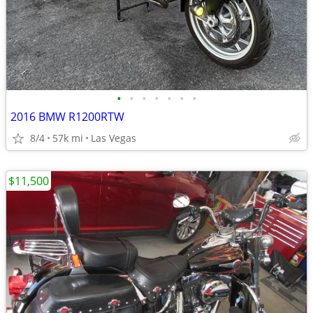
•
•
•
•
•
•
•
2016 BMW R1200RTW
8/4
57k mi
Las Vegas
$11,500