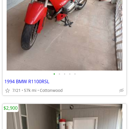
•
•
•
•
•
1994 BMW R1100RSL
7/21
57k mi
Cottonwood
$2,900