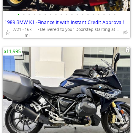
•
•
•
•
•
•
•
•
•
•
•
•
•
•
•
•
•
•
•
1989 BMW K1 -Finance it with Instant Credit Approval!
7/21
16k
Delivered to your Doorstep starting at $189
mi
$11,995