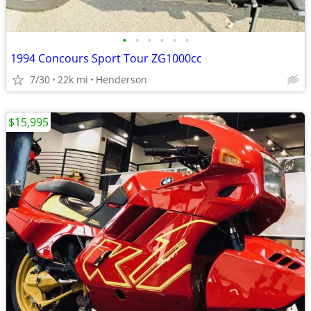
•
•
•
•
•
•
1994 Concours Sport Tour ZG1000cc
7/30
22k mi
Henderson
$15,995