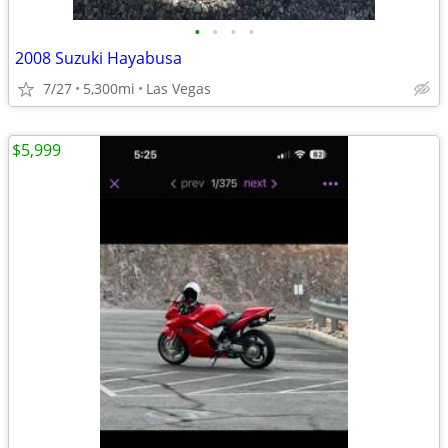
•
•
•
•
2008 Suzuki Hayabusa
7/27
5,300mi
Las Vegas
$5,999