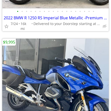
•
•
•
•
•
•
•
•
•
•
•
•
•
•
•
•
•
•
2022 BMW R 1250 RS Imperial Blue Metallic -Premium Dealer!
7/24
16k
Delivered to your Doorstep starting at $189
mi
$9,995