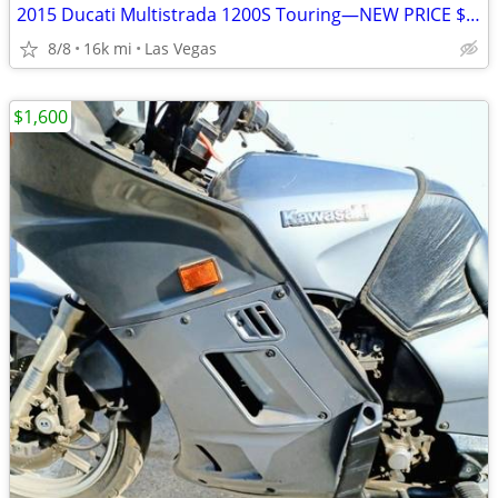
2015 Ducati Multistrada 1200S Touring—NEW PRICE $8,500 OBO
8/8
16k mi
Las Vegas
$1,600