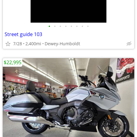
•
•
•
•
•
•
•
•
Street guide 103
7/28
2,400mi
Dewey-Humboldt
$22,995