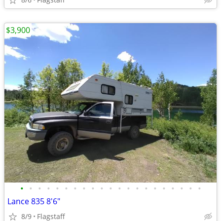
$3,900
•
•
•
•
•
•
•
•
•
•
•
•
•
•
•
•
•
•
•
•
•
Lance 835 8'6"
8/9
Flagstaff