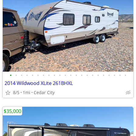
•
•
•
•
•
•
•
•
•
•
•
•
•
•
•
•
•
•
•
•
•
•
2014 Wildwood XLite 261BHXL
8/5
1mi
Cedar City
$35,000