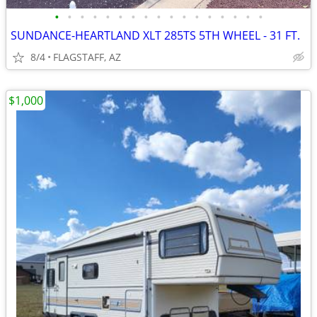
•
•
•
•
•
•
•
•
•
•
•
•
•
•
•
•
•
SUNDANCE-HEARTLAND XLT 285TS 5TH WHEEL - 31 FT.
8/4
FLAGSTAFF, AZ
$1,000