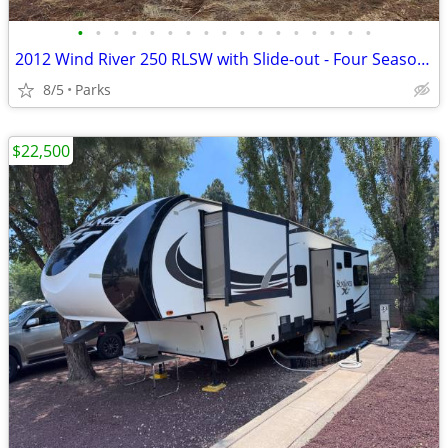
•
•
•
•
•
•
•
•
•
•
•
•
•
•
•
•
•
2012 Wind River 250 RLSW with Slide-out - Four Seasons with Mountain E
8/5
Parks
$22,500