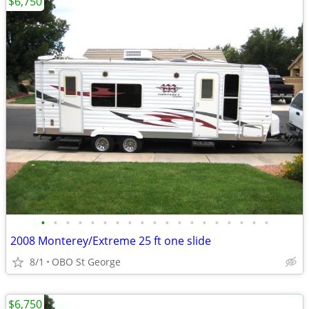
$6,750
•
•
•
•
•
•
•
•
•
•
•
•
•
•
•
•
•
•
•
2008 Monterey/Extreme 25 ft one slide
8/1
OBO St George
$6,750