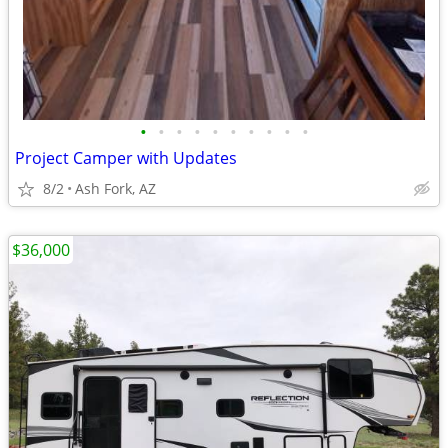
•
•
•
•
•
•
•
•
•
•
Project Camper with Updates
8/2
Ash Fork, AZ
$36,000