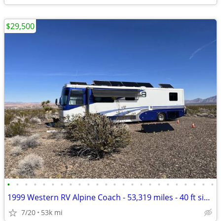
$29,500
•
•
•
•
•
•
•
•
•
•
•
•
•
•
•
•
•
•
•
•
•
•
•
•
1999 Western RV Alpine Coach - 53,319 miles - 40 ft single slide
7/20
53k mi