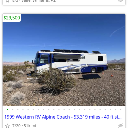
8/3
Valle, WIlliams, AZ
$29,500
•
•
•
•
•
•
•
•
•
•
•
•
•
•
•
•
•
•
•
•
•
•
•
1999 Western RV Alpine Coach - 53,319 miles - 40 ft single slide
7/20
51k mi