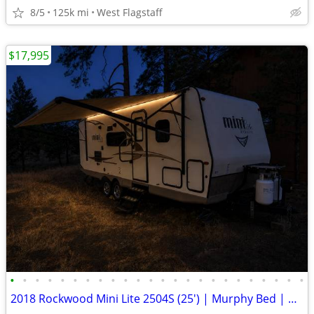
8/5
125k mi
West Flagstaff
$17,995
•
•
•
•
•
•
•
•
•
•
•
•
•
•
•
•
•
•
•
•
•
•
•
•
2018 Rockwood Mini Lite 2504S (25') | Murphy Bed | Double Bunks | Turn