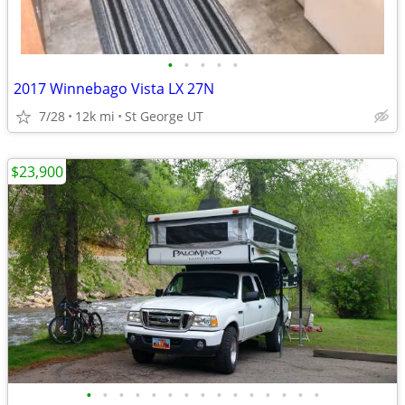
•
•
•
•
•
2017 Winnebago Vista LX 27N
7/28
12k mi
St George UT
$23,900
•
•
•
•
•
•
•
•
•
•
•
•
•
•
•