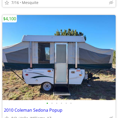
7/16
Mesquite
$4,100
•
•
•
•
•
•
2010 Coleman Sedona Popup