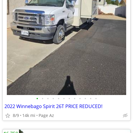
•
•
•
•
•
•
•
•
•
•
•
•
2022 Winnebago Spirit 26T PRICE REDUCED!
8/9
14k mi
Page Az