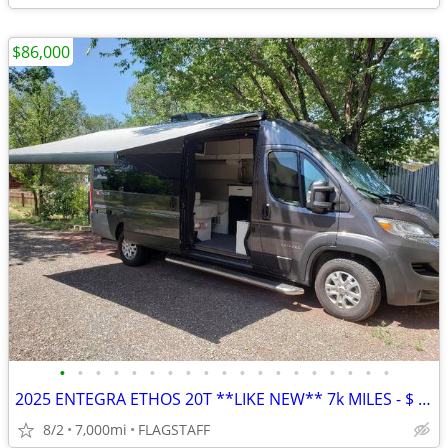
$86,000
•
•
•
•
•
•
•
•
•
•
•
•
•
•
•
•
•
•
•
2025 ENTEGRA ETHOS 20T **LIKE NEW** 7k MILES - $ 86k
8/2
7,000mi
FLAGSTAFF