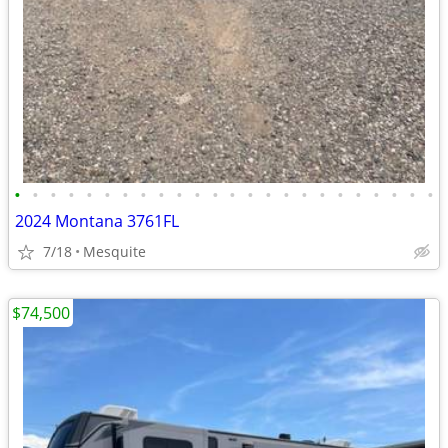
•
•
•
•
•
•
•
•
•
•
•
•
•
•
•
•
•
•
•
•
•
•
•
•
2024 Montana 3761FL
7/18
Mesquite
$74,500