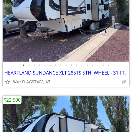
•
•
•
•
•
•
•
•
•
•
•
•
•
•
•
•
•
HEARTLAND SUNDANCE XLT 285TS 5TH. WHEEL - 31 FT.
8/4
FLAGSTAFF, AZ
$22,500