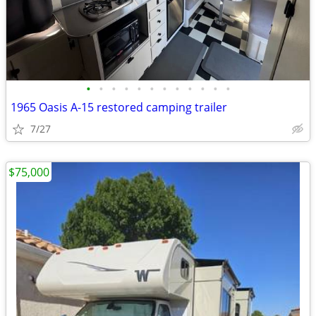
•
•
•
•
•
•
•
•
•
•
•
•
1965 Oasis A-15 restored camping trailer
7/27
$75,000