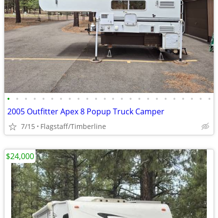
•
•
•
•
•
•
•
•
•
•
•
•
•
•
•
•
•
•
•
•
•
•
•
•
2005 Outfitter Apex 8 Popup Truck Camper
7/15
Flagstaff/Timberline
$24,000