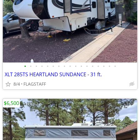
•
•
•
•
•
•
•
•
•
•
•
•
•
•
•
•
•
XLT 285TS HEARTLAND SUNDANCE - 31 ft.
8/4
FLAGSTAFF
$6,500