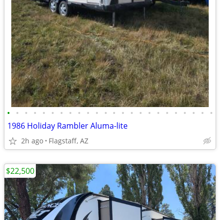
•
•
•
•
•
•
•
•
•
•
•
•
•
•
•
•
•
•
•
•
•
•
•
•
1986 Holiday Rambler Aluma-lite
2h ago
Flagstaff, AZ
$22,500