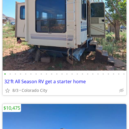
•
•
•
•
•
•
•
•
•
•
•
•
•
•
•
•
•
•
•
•
•
•
•
•
32'ft All Season RV get a starter home
8/3
Colorado City
$10,475