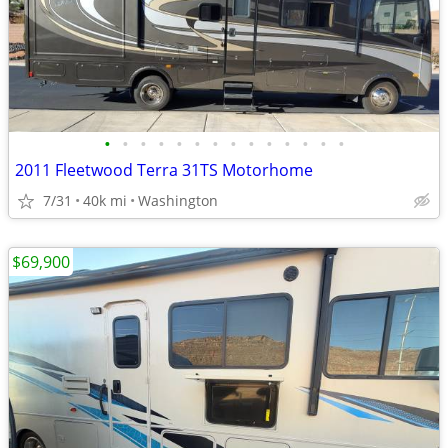
•
•
•
•
•
•
•
•
•
•
•
•
•
•
2011 Fleetwood Terra 31TS Motorhome
7/31
40k mi
Washington
$69,900