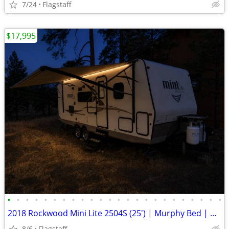
7/24
Flagstaff
$17,995
•
•
•
•
•
•
•
•
•
•
•
•
•
•
•
•
•
•
•
•
•
•
•
•
2018 Rockwood Mini Lite 2504S (25') | Murphy Bed | Double Bunks | Turn
8/6
Flagstaff