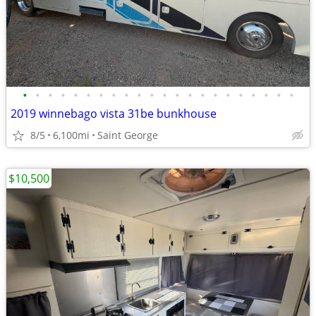
•
•
•
•
•
•
•
•
•
•
•
•
•
•
•
•
•
•
•
•
•
•
2019 winnebago vista 31be bunkhouse
8/5
6,100mi
Saint George
$10,500