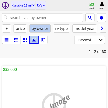
Kanab ± 22 mi
RVs
post
acct
+
price
by owner
rv type
model year
con
newest
1 - 2
of 60
$33,000
no image