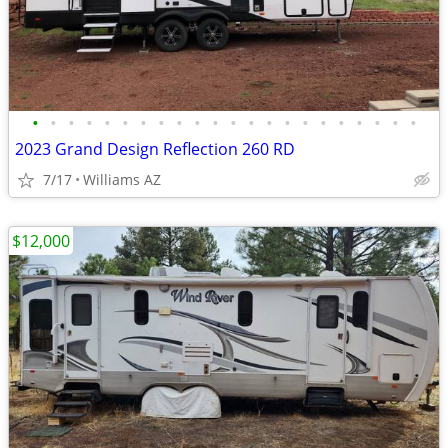
•
•
•
•
•
•
•
•
•
•
•
•
•
•
•
•
•
•
•
•
•
•
2023 Grand Design Reflection 260 RD
7/17
Williams AZ
$12,000