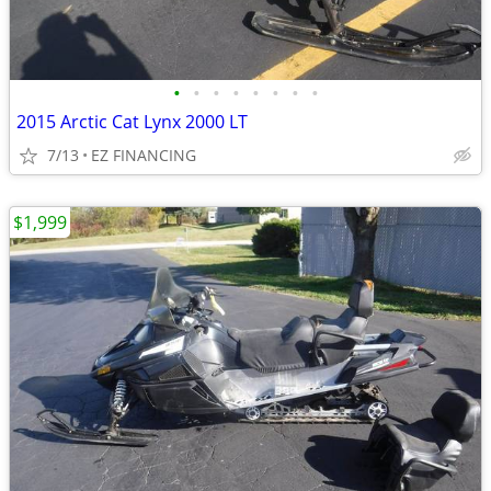
•
•
•
•
•
•
•
•
2015 Arctic Cat Lynx 2000 LT
7/13
EZ FINANCING
$1,999