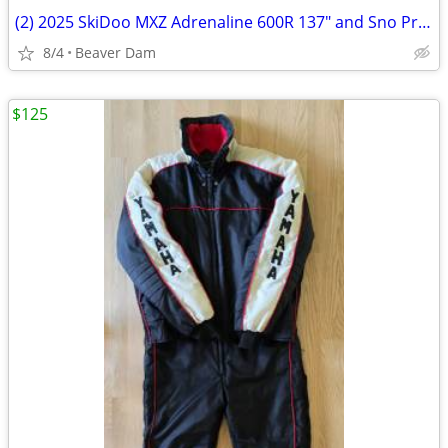
(2) 2025 SkiDoo MXZ Adrenaline 600R 137" and Sno Pro Trailer
8/4
Beaver Dam
$125