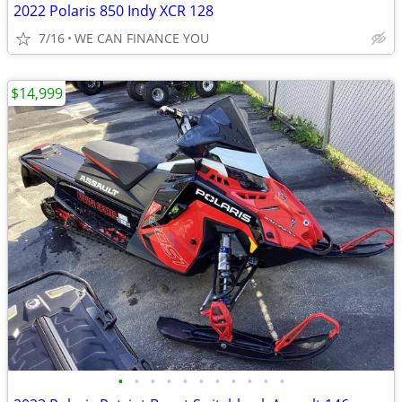
2022 Polaris 850 Indy XCR 128
7/16
WE CAN FINANCE YOU
$14,999
•
•
•
•
•
•
•
•
•
•
•