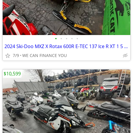
•
•
•
•
•
2024 Ski-Doo MXZ X Rotax 600R E-TEC 137 Ice R XT 1 5 7 2 in Yel
7/9
WE CAN FINANCE YOU
$10,599