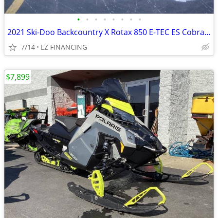
•
•
•
•
•
•
•
•
2021 Ski-Doo Backcountry X Rotax 850 E-TEC ES Cobra 1 6 Black
7/14
EZ FINANCING
$7,899