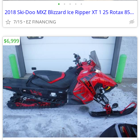
•
•
•
•
•
2018 Ski-Doo MXZ Blizzard Ice Ripper XT 1 25 Rotax 850 E-TEC RE
7/15
EZ FINANCING
$6,999