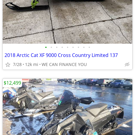
•
•
•
•
•
•
•
•
•
2018 Arctic Cat XF 9000 Cross Country Limited 137
7/28
12k mi
WE CAN FINANCE YOU
$12,499