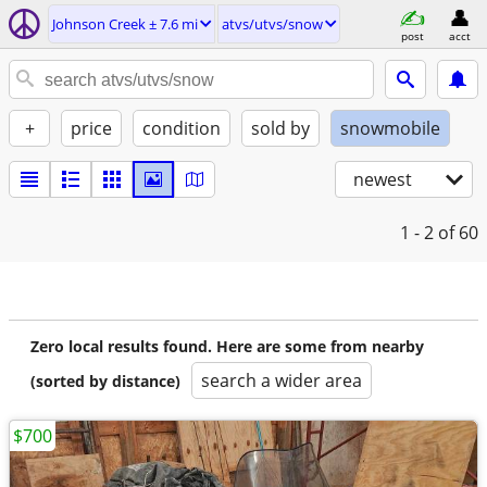
Johnson Creek ± 7.6 mi
atvs/utvs/snow
post
acct
+
price
condition
sold by
snowmobile
newest
1 - 2
of 60
Zero local results found. Here are some from nearby
search a wider area
(sorted by distance)
$700