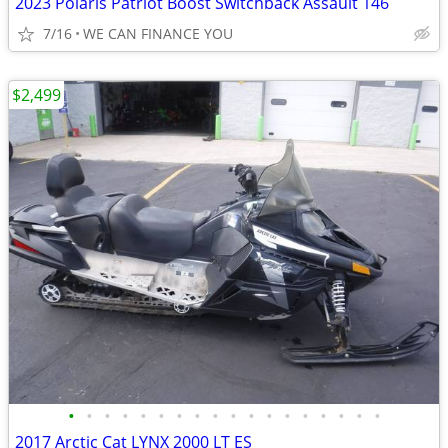
2023 Polaris Patriot Boost Switchback Assault 146
7/16
WE CAN FINANCE YOU
$2,499
•
•
•
•
•
•
•
•
•
•
•
•
•
•
•
•
•
•
2017 Arctic Cat LYNX 2000 LT ES