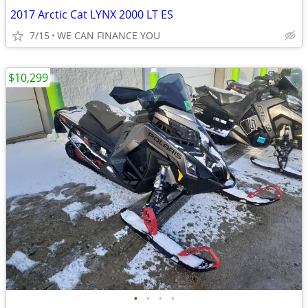
2017 Arctic Cat LYNX 2000 LT ES
7/15
WE CAN FINANCE YOU
$10,299
•
•
•
•