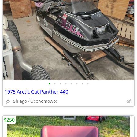
•
•
•
•
•
•
•
•
1975 Arctic Cat Panther 440
5h ago
Oconomowoc
$250