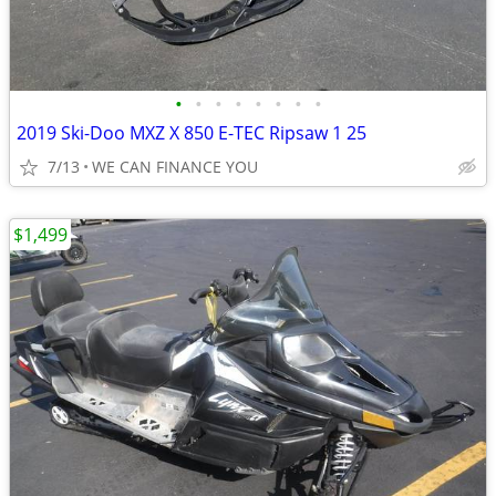
•
•
•
•
•
•
•
•
2019 Ski-Doo MXZ X 850 E-TEC Ripsaw 1 25
7/13
WE CAN FINANCE YOU
$1,499