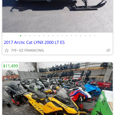
•
•
•
•
•
•
•
•
•
•
•
•
•
•
•
•
•
2017 Arctic Cat LYNX 2000 LT ES
7/9
EZ FINANCING
$11,499