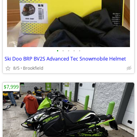
•
•
•
•
•
Ski Doo BRP BV2S Advanced Tec Snowmobile Helmet
8/5
Brookfield
$7,999