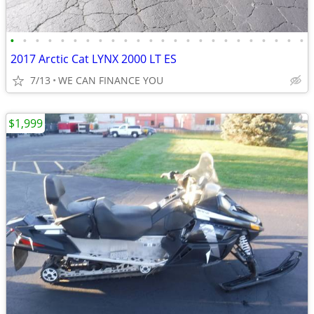
•
•
•
•
•
•
•
•
•
•
•
•
•
•
•
•
•
•
•
•
•
•
•
•
2017 Arctic Cat LYNX 2000 LT ES
7/13
WE CAN FINANCE YOU
$1,999