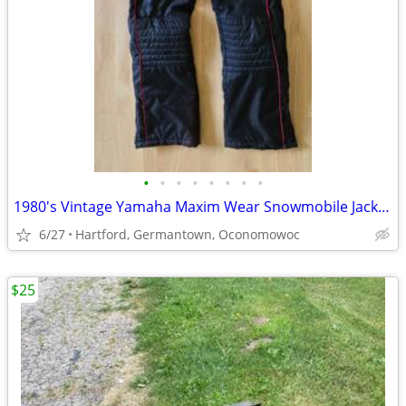
•
•
•
•
•
•
•
•
1980's Vintage Yamaha Maxim Wear Snowmobile Jacket and Bibs
6/27
Hartford, Germantown, Oconomowoc
$25