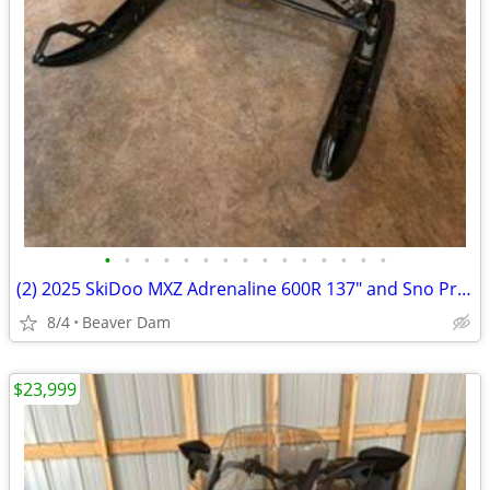
•
•
•
•
•
•
•
•
•
•
•
•
•
•
•
(2) 2025 SkiDoo MXZ Adrenaline 600R 137" and Sno Pro Trailer
8/4
Beaver Dam
$23,999