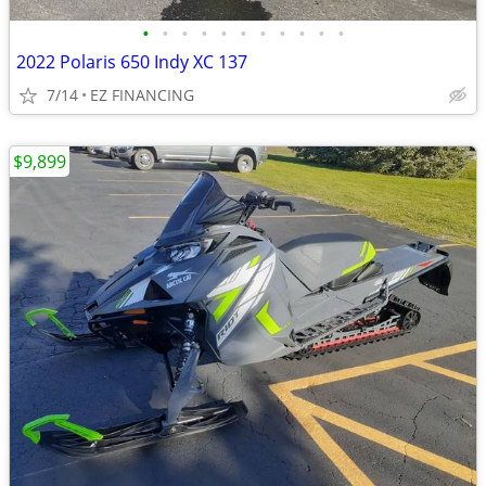
•
•
•
•
•
•
•
•
•
•
•
2022 Polaris 650 Indy XC 137
7/14
EZ FINANCING
$9,899