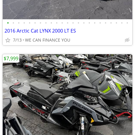
•
•
•
•
•
•
•
•
•
•
•
•
•
•
•
•
•
•
•
•
•
•
•
2016 Arctic Cat LYNX 2000 LT ES
7/13
WE CAN FINANCE YOU
$7,999