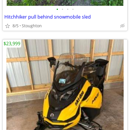
•
•
•
•
Hitchhiker pull behind snowmobile sled
8/5
Stoughton
$23,999