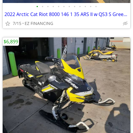
•
•
•
•
•
•
•
•
•
•
•
•
2022 Arctic Cat Riot 8000 146 1 35 ARS II w QS3 S Green Full Send
7/15
EZ FINANCING
$6,899