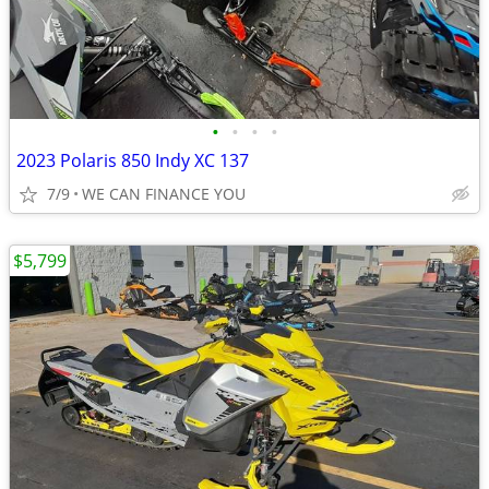
•
•
•
•
2023 Polaris 850 Indy XC 137
7/9
WE CAN FINANCE YOU
$5,799