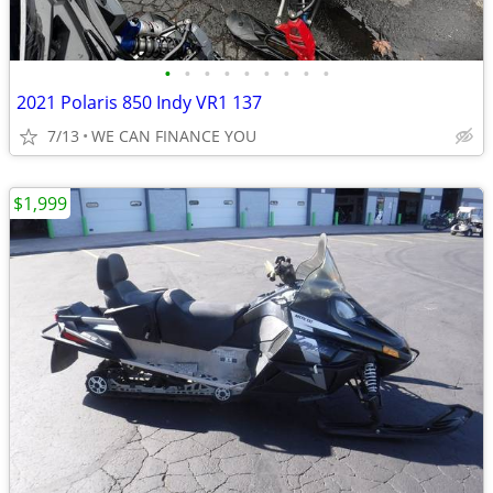
•
•
•
•
•
•
•
•
•
2021 Polaris 850 Indy VR1 137
7/13
WE CAN FINANCE YOU
$1,999