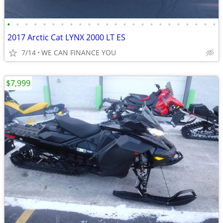
•
•
•
•
•
•
•
•
•
•
•
•
•
•
•
•
•
•
•
•
•
•
•
•
2017 Arctic Cat LYNX 2000 LT ES
7/14
WE CAN FINANCE YOU
$7,999