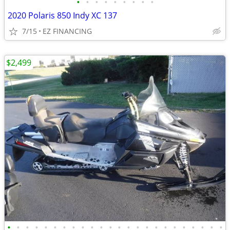
•
•
•
•
•
•
•
•
•
2020 Polaris 850 Indy XC 137
7/15
EZ FINANCING
$2,499
•
•
•
•
•
•
•
•
•
•
•
•
•
•
•
•
•
•
•
•
•
•
•
•