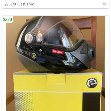
7/9
East Troy
$270