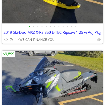
•
•
•
•
•
•
•
•
•
•
•
•
2019 Ski-Doo MXZ X-RS 850 E-TEC Ripsaw 1 25 w Adj Pkg
7/11
WE CAN FINANCE YOU
$9,899