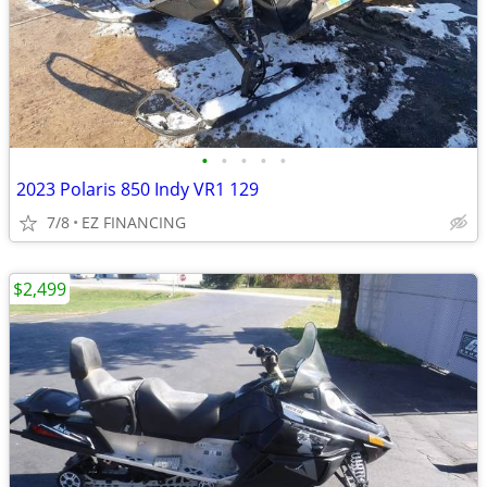
•
•
•
•
•
2023 Polaris 850 Indy VR1 129
7/8
EZ FINANCING
$2,499