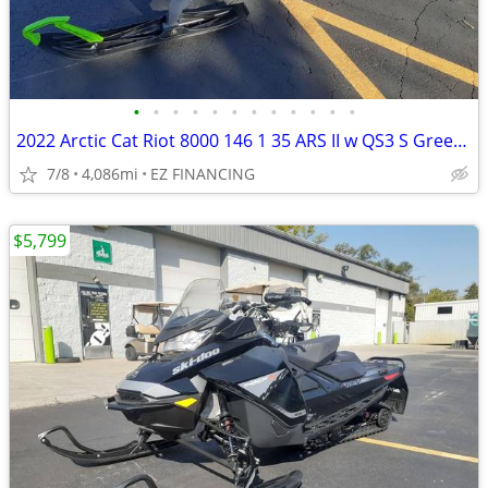
•
•
•
•
•
•
•
•
•
•
•
•
2022 Arctic Cat Riot 8000 146 1 35 ARS II w QS3 S Green Full Send
7/8
4,086mi
EZ FINANCING
$5,799