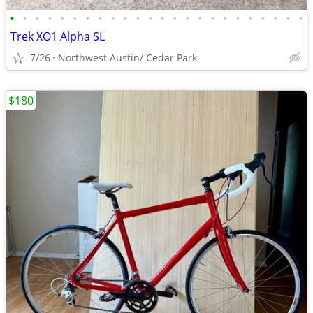
•
•
•
•
•
•
•
•
•
•
•
•
•
•
•
•
•
•
•
•
•
•
•
•
Trek XO1 Alpha SL
7/26
Northwest Austin/ Cedar Park
$180