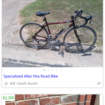
•
•
•
•
•
Specialized Allez Vita Road Bike
8/8
South Austin
$2,300