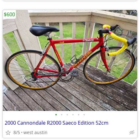
$600
•
•
•
•
•
•
2000 Cannondale R2000 Saeco Edition 52cm
8/5
west austin