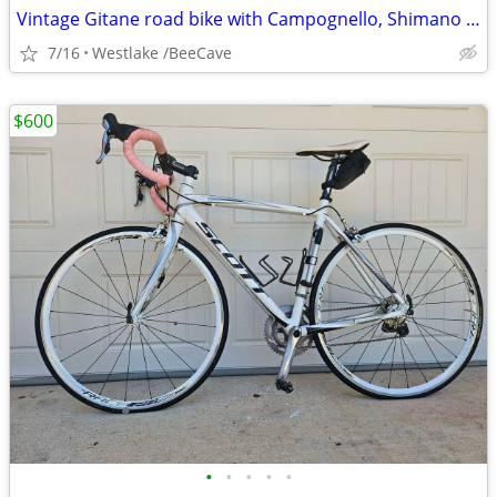
Vintage Gitane road bike with Campognello, Shimano DuraAce and Cinelli
7/16
Westlake /BeeCave
$600
•
•
•
•
•