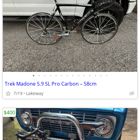
•
•
•
•
•
•
•
•
•
•
•
•
•
•
Trek Madone 5.9 SL Pro Carbon – 58cm
7/19
Lakeway
$400