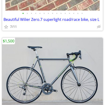
•
•
•
•
•
•
•
•
•
•
•
•
•
•
•
Beautiful Wilier Zero.7 superlight road/race bike, size L
7/11
$1,500