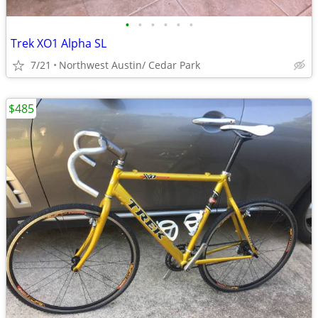
•
•
•
•
•
•
Trek XO1 Alpha SL
7/21
Northwest Austin/ Cedar Park
$485