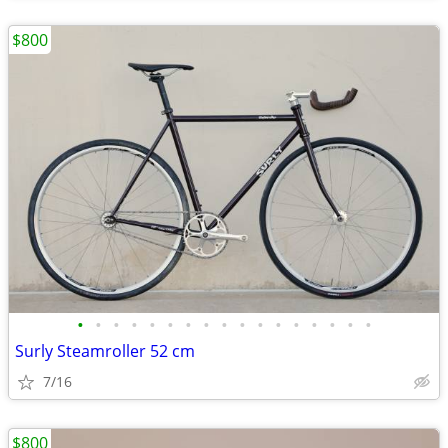
$800
•
•
•
•
•
•
•
•
•
•
•
•
•
•
•
•
•
Surly Steamroller 52 cm
7/16
$800