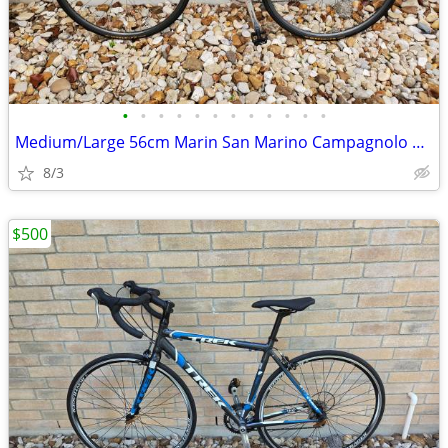
•
•
•
•
•
•
•
•
•
•
•
•
Medium/Large 56cm Marin San Marino Campagnolo Centaur Endurance/Road
8/3
$500