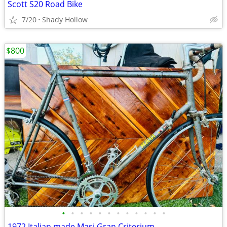
Scott S20 Road Bike
7/20
Shady Hollow
$800
•
•
•
•
•
•
•
•
•
•
•
•
1972 Italian made Masi Gran Criterium,