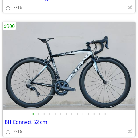
7/16
$900
•
•
•
•
•
•
•
•
•
•
•
•
•
•
BH Connect 52 cm
7/16