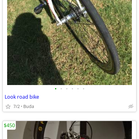
•
•
•
•
•
•
Look road bike
7/2
Buda
$450