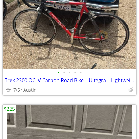
•
•
•
•
•
Trek 2300 OCLV Carbon Road Bike – Ultegra – Lightweight – Ready to Ride
7/5
Austin
$225