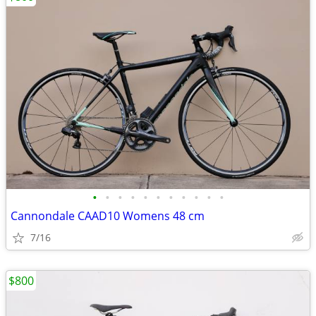
•
•
•
•
•
•
•
•
•
•
•
Cannondale CAAD10 Womens 48 cm
7/16
$800