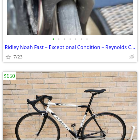
•
•
•
•
•
•
•
Ridley Noah Fast – Exceptional Condition – Reynolds Carbon Wheels, Cer
7/23
$650