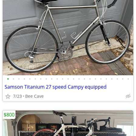
•
•
•
•
•
•
•
•
•
•
•
•
•
•
•
•
•
•
•
•
•
•
•
Samson Titanium 27 speed Campy equipped
7/23
Bee Cave
$800