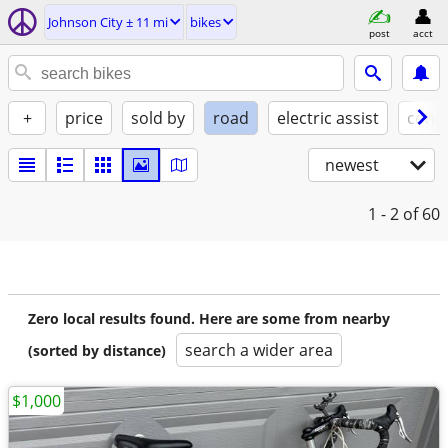
Johnson City ± 11 mi
bikes
post
acct
+
price
sold by
road
electric assist
condi
newest
1 - 2
of 60
Zero local results found. Here are some from nearby
search a wider area
(sorted by distance)
$1,000