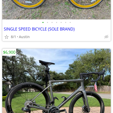
•
•
•
•
•
•
•
SINGLE SPEED BICYCLE (SOLE BRAND)
8/1
Austin
$6,900