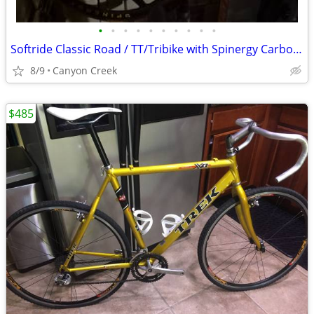
•
•
•
•
•
•
•
•
•
•
Softride Classic Road / TT/Tribike with Spinergy Carbons and extras
8/9
Canyon Creek
$485