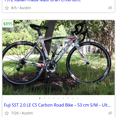
8/5
Austin
$895
•
•
•
•
•
•
•
•
•
Fuji SST 2.0 LE C5 Carbon Road Bike – 53 cm S/M – Ultegra
7/26
Austin