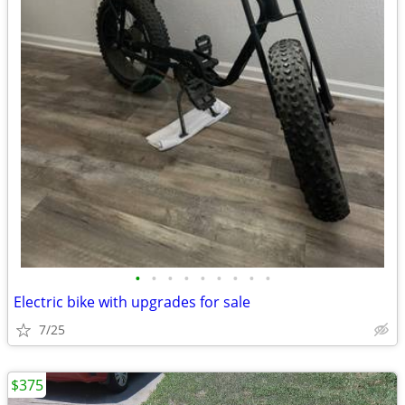
•
•
•
•
•
•
•
•
•
Electric bike with upgrades for sale
7/25
$375