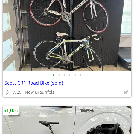
•
•
•
•
•
•
Scott CR1 Road Bike (sold)
7/29
New Braunfels
$1,000