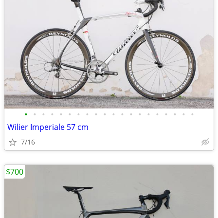
•
•
•
•
•
•
•
•
•
•
•
•
•
•
•
•
•
•
•
•
Wilier Imperiale 57 cm
7/16
$700