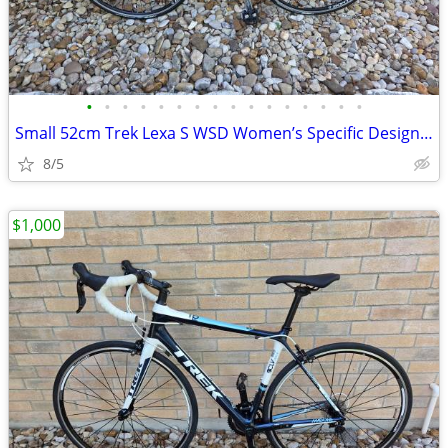
•
•
•
•
•
•
•
•
•
•
•
•
•
•
•
•
Small 52cm Trek Lexa S WSD Women’s Specific Design Endurance/Road Bike
8/5
$1,000