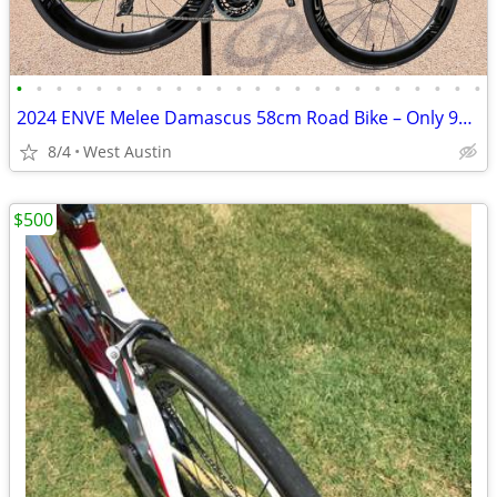
•
•
•
•
•
•
•
•
•
•
•
•
•
•
•
•
•
•
•
•
•
•
•
•
2024 ENVE Melee Damascus 58cm Road Bike – Only 928 Miles
8/4
West Austin
$500