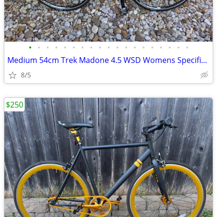
•
•
•
•
•
•
•
•
•
•
•
•
•
•
•
•
•
•
•
Medium 54cm Trek Madone 4.5 WSD Womens Specific Design Carbon RoadBike
8/5
$250