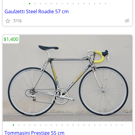
•
•
•
•
•
•
•
•
•
•
•
•
•
•
•
Gaulzetti Steel Roadie 57 cm
7/16
$1,400
•
•
•
•
•
•
•
•
•
•
•
•
•
•
•
•
•
•
•
•
•
Tommasini Prestige 55 cm