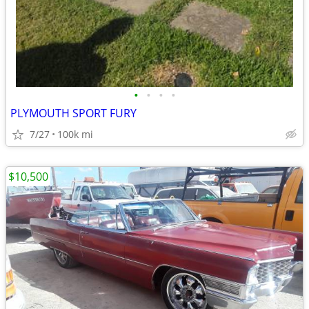
•
•
•
•
PLYMOUTH SPORT FURY
7/27
100k mi
$10,500