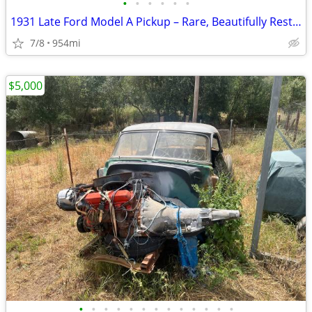
•
•
•
•
•
•
1931 Late Ford Model A Pickup – Rare, Beautifully Restored
7/8
954mi
$5,000
•
•
•
•
•
•
•
•
•
•
•
•
•