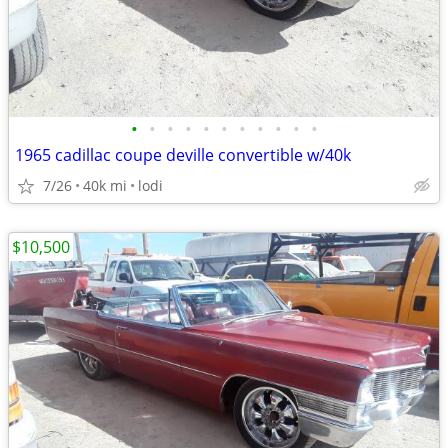
•
•
•
•
•
•
•
•
•
•
•
1965 cadillac coupe deville convertible w/40k
7/26
40k mi
lodi
$10,500