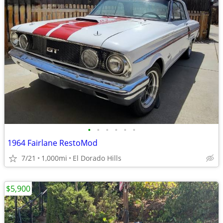
•
•
•
•
•
•
1964 Fairlane RestoMod
7/21
1,000mi
El Dorado Hills
$5,900