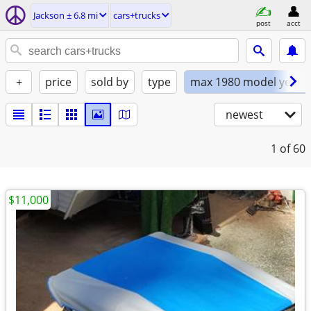
Jackson ± 6.8 mi
cars+trucks
post
acct
+
price
sold by
type
max 1980 model year
newest
1
of 60
$11,000