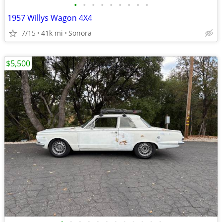
•
•
•
•
•
•
•
•
•
1957 Willys Wagon 4X4
7/15
41k mi
Sonora
$5,500