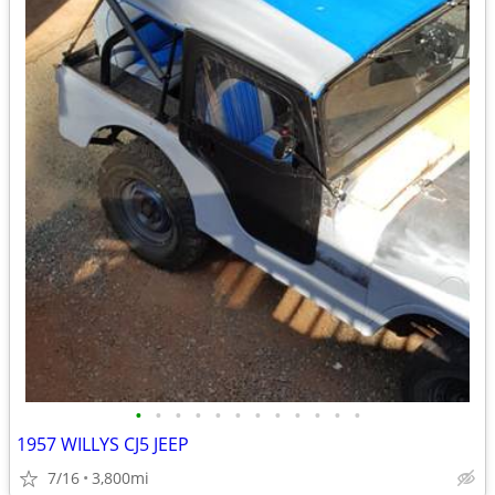
•
•
•
•
•
•
•
•
•
•
•
•
1957 WILLYS CJ5 JEEP
7/16
3,800mi