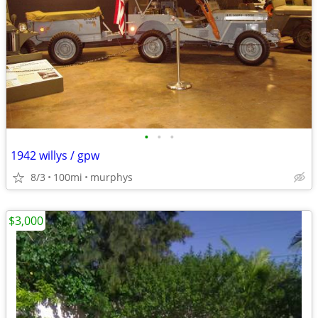
•
•
•
1942 willys / gpw
8/3
100mi
murphys
$3,000