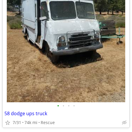
•
•
•
•
58 dodge ups truck
7/31
74k mi
Rescue