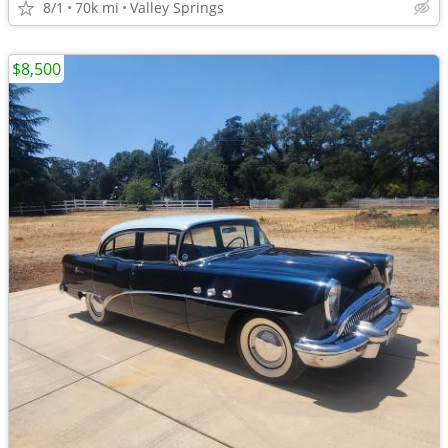
8/1
70k mi
Valley Springs
$8,500