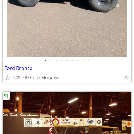
•
•
•
•
•
•
•
•
•
Ford Bronco
7/23
87k mi
Murphys
$1