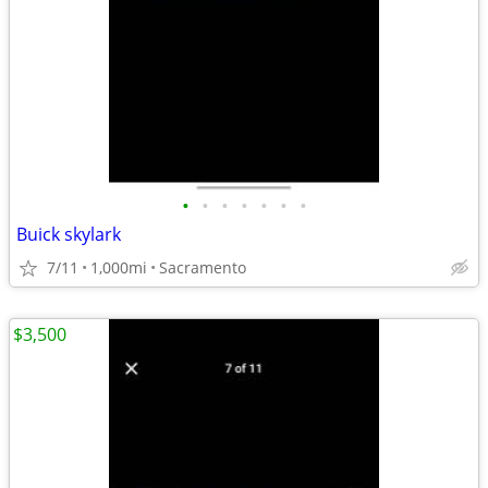
•
•
•
•
•
•
•
Buick skylark
7/11
1,000mi
Sacramento
$3,500