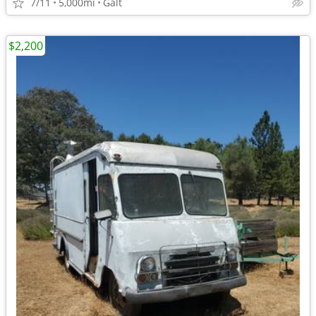
7/11
5,000mi
Galt
$2,200