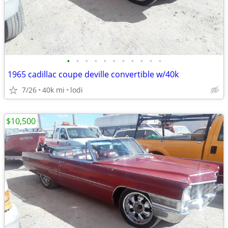
•
•
•
•
•
•
•
•
•
•
•
1965 cadillac coupe deville convertible w/40k
7/26
40k mi
lodi
$10,500