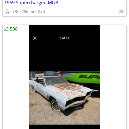
1969 Supercharged MGB
7/8
25k mi
Galt
$3,500