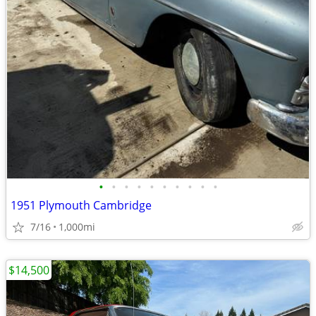
•
•
•
•
•
•
•
•
•
•
1951 Plymouth Cambridge
7/16
1,000mi
$14,500