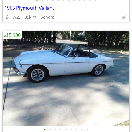
•
•
•
•
•
•
•
•
•
•
•
•
1965 Plymouth Valiant
7/29
85k mi
Sonora
$15,900
•
•
•
•
•
•
•
•
•