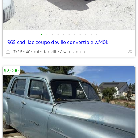
•
•
•
•
•
•
•
•
•
•
•
1965 cadillac coupe deville convertible w/40k
7/26
40k mi
danville / san ramon
$2,000