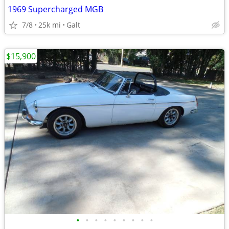
1969 Supercharged MGB
7/8
25k mi
Galt
$15,900
•
•
•
•
•
•
•
•
•