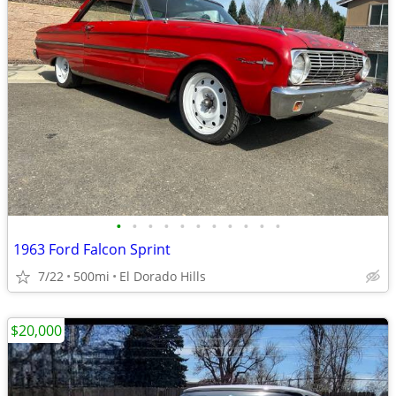
•
•
•
•
•
•
•
•
•
•
•
1963 Ford Falcon Sprint
7/22
500mi
El Dorado Hills
$20,000