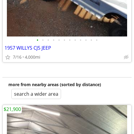
•
•
•
•
•
•
•
•
•
•
•
•
1957 WILLYS CJ5 JEEP
7/16
4,000mi
more from nearby areas (sorted by distance)
search a wider area
$21,900