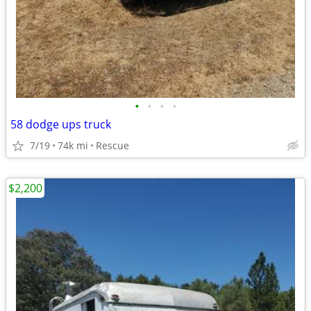
•
•
•
•
58 dodge ups truck
7/19
74k mi
Rescue
$2,200