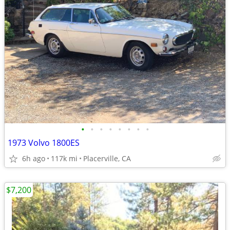
•
•
•
•
•
•
•
•
1973 Volvo 1800ES
6h ago
117k mi
Placerville, CA
$7,200