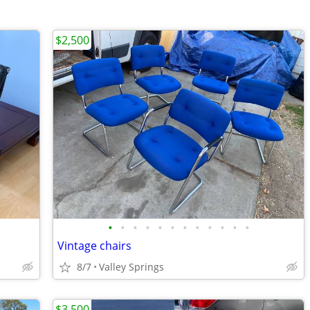
$2,500
•
•
•
•
•
•
•
•
•
•
•
•
Vintage chairs
8/7
Valley Springs
$3,500