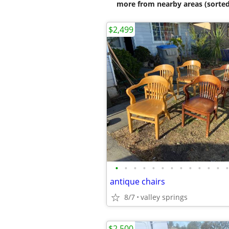
more from nearby areas (sorted
$2,499
•
•
•
•
•
•
•
•
•
•
•
•
•
antique chairs
8/7
valley springs
$2,500