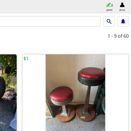
post
acct
1 - 9
of 60
$1