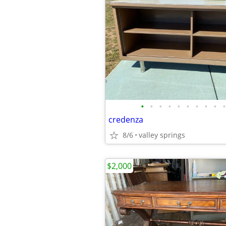
•
•
•
•
•
•
•
•
•
•
credenza
8/6
valley springs
$2,000