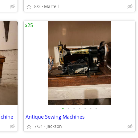
8/2
Martell
$25
•
•
•
•
•
•
•
achine
Antique Sewing Machines
7/31
Jackson