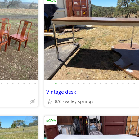
•
•
•
•
•
•
•
•
•
•
•
•
•
•
•
•
•
•
•
•
•
•
Vintage desk
8/6
valley springs
$499