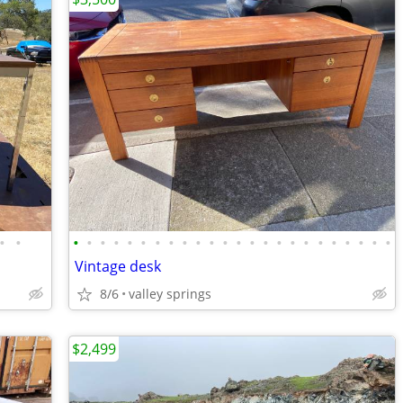
•
•
•
•
•
•
•
•
•
•
•
•
•
•
•
•
•
•
•
•
•
•
•
•
•
•
Vintage desk
8/6
valley springs
$2,499