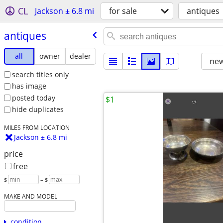
CL
Jackson ± 6.8 mi
for sale
antiques
antiques
all
owner
dealer
new
search titles only
has image
posted today
$1
hide duplicates
MILES FROM LOCATION
Jackson ± 6.8 mi
price
free
$
– $
MAKE AND MODEL
condition