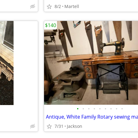
8/2
Martell
$140
•
•
•
•
•
•
•
•
•
Antique, White Family Rotary sewing m
7/31
Jackson