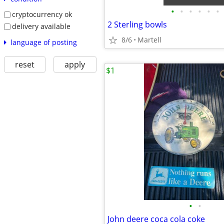
•
•
•
•
•
•
cryptocurrency ok
2 Sterling bowls
delivery available
8/6
Martell
language of posting
reset
apply
$1
•
•
John deere coca cola coke