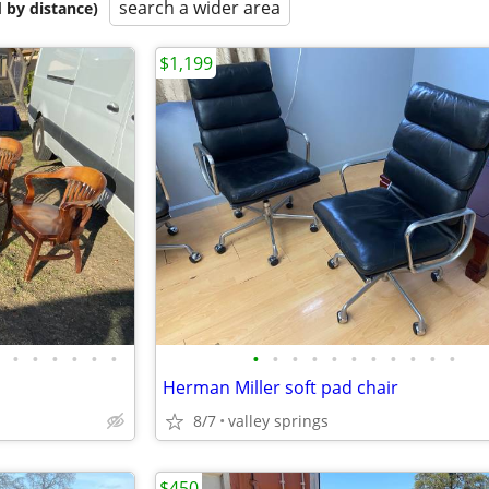
search a wider area
 by distance)
$1,199
•
•
•
•
•
•
•
•
•
•
•
•
•
•
•
•
•
Herman Miller soft pad chair
8/7
valley springs
$450