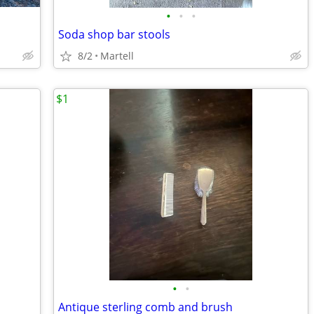
•
•
•
Soda shop bar stools
8/2
Martell
$1
•
•
Antique sterling comb and brush