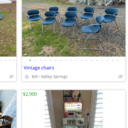
•
•
•
•
•
•
•
•
•
•
•
•
•
•
•
•
•
•
•
•
•
•
Vintage chairs
8/6
Valley Springs
$2,900