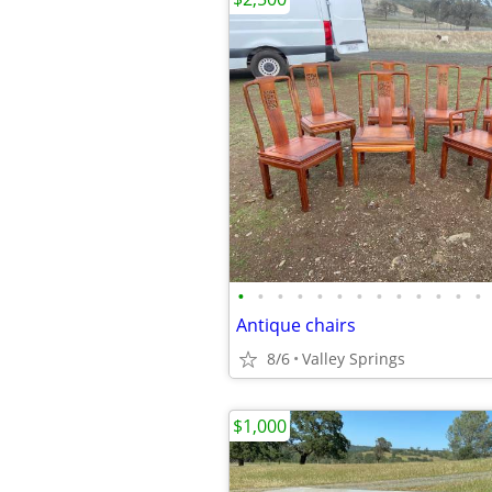
•
•
•
•
•
•
•
•
•
•
•
•
•
Antique chairs
8/6
Valley Springs
$1,000