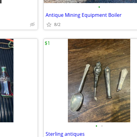
•
Antique Mining Equipment Boiler
8/2
$1
•
•
Sterling antiques