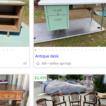
•
•
•
•
•
•
•
•
•
•
•
•
•
•
•
•
•
•
•
•
•
•
•
Antique desk
8/6
valley springs
$2,499