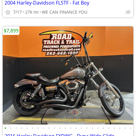
2004 Harley-Davidson FLSTF - Fat Boy
7/17
27k mi
WE CAN FINANCE YOU
$7,899
•
•
•
•
•
•
•
•
•
•
•
•
•
•
•
•
•
•
•
•
•
•
•
•