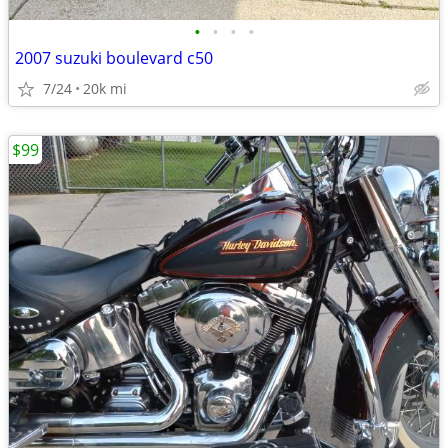
•
•
•
•
2007 suzuki boulevard c50
7/24
20k mi
$99