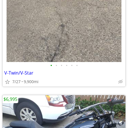
•
•
•
•
•
•
V-Twin/V-Star
7/27
9,900mi
$6,995