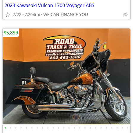
2023 Kawasaki Vulcan 1700 Voyager ABS
7/22
7,204mi
WE CAN FINANCE YOU
$5,899
•
•
•
•
•
•
•
•
•
•
•
•
•
•
•
•
•
•
•
•
•
•
•
•