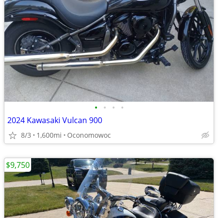
•
•
•
•
2024 Kawasaki Vulcan 900
8/3
1,600mi
Oconomowoc
$9,750