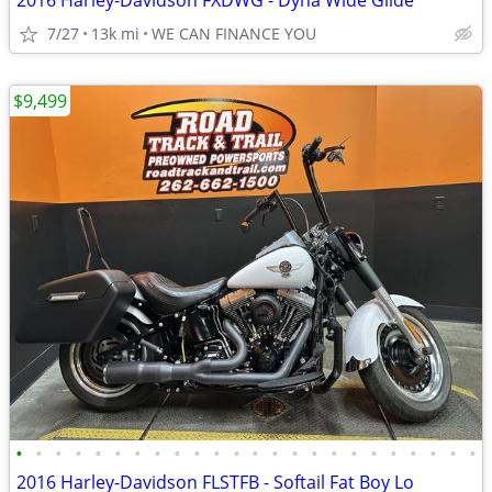
2016 Harley-Davidson FXDWG - Dyna Wide Glide
7/27
13k mi
WE CAN FINANCE YOU
$9,499
•
•
•
•
•
•
•
•
•
•
•
•
•
•
•
•
•
•
•
•
•
•
•
•
2016 Harley-Davidson FLSTFB - Softail Fat Boy Lo