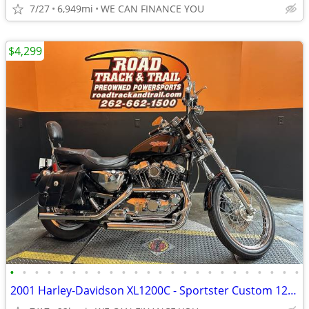
7/27
6,949mi
WE CAN FINANCE YOU
$4,299
•
•
•
•
•
•
•
•
•
•
•
•
•
•
•
•
•
•
•
•
•
•
•
•
2001 Harley-Davidson XL1200C - Sportster Custom 1200C