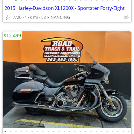
•
•
•
•
•
•
•
•
•
•
•
•
•
•
•
•
•
•
•
•
2015 Harley-Davidson XL1200X - Sportster Forty-Eight
7/20
17k mi
EZ FINANCING
$12,499
•
•
•
•
•
•
•
•
•
•
•
•
•
•
•
•
•
•
•
•
•
•
•
•