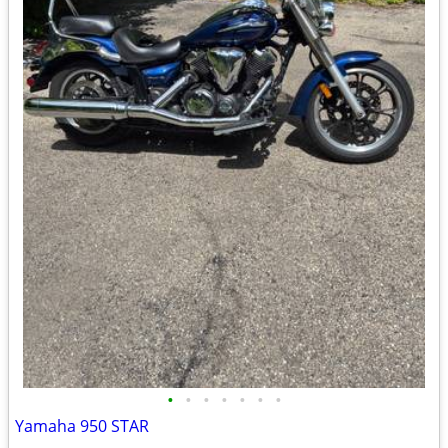
•
•
•
•
•
•
•
Yamaha 950 STAR