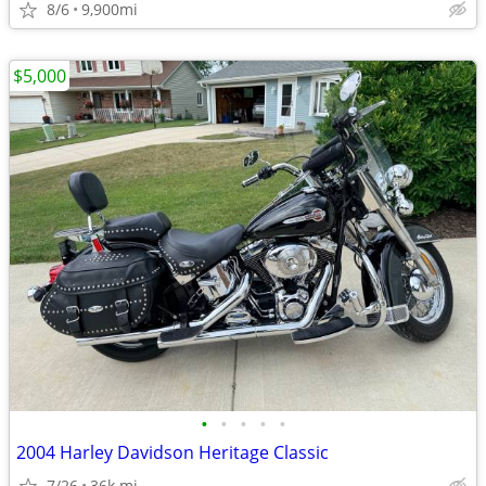
8/6
9,900mi
$5,000
•
•
•
•
•
2004 Harley Davidson Heritage Classic
7/26
36k mi