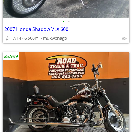
•
•
2007 Honda Shadow VLX 600
7/14
6,500mi
mukwonago
$5,999