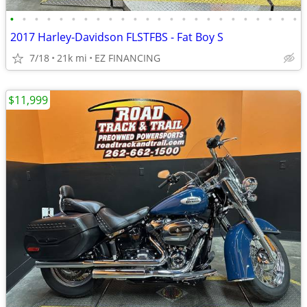
•
•
•
•
•
•
•
•
•
•
•
•
•
•
•
•
•
•
•
•
•
•
•
•
2017 Harley-Davidson FLSTFBS - Fat Boy S
7/18
21k mi
EZ FINANCING
$11,999