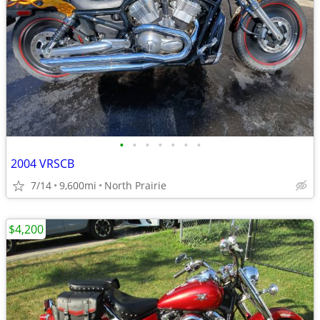
•
•
•
•
•
•
•
2004 VRSCB
7/14
9,600mi
North Prairie
$4,200