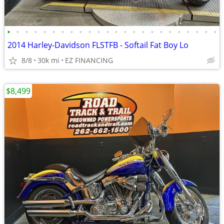
•
•
•
•
•
•
•
•
•
•
•
•
•
•
•
•
•
•
•
•
•
•
•
•
2014 Harley-Davidson FLSTFB - Softail Fat Boy Lo
8/8
30k mi
EZ FINANCING
$8,499