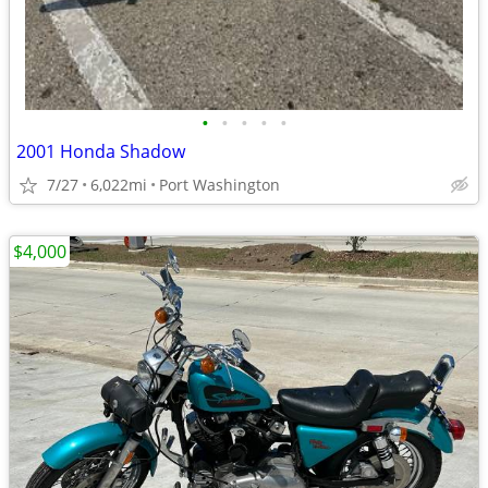
•
•
•
•
•
2001 Honda Shadow
7/27
6,022mi
Port Washington
$4,000