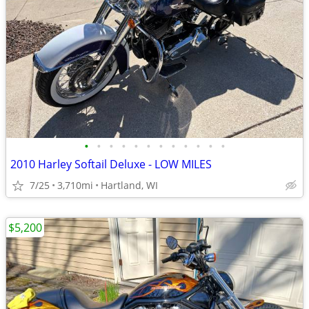
•
•
•
•
•
•
•
•
•
•
•
•
2010 Harley Softail Deluxe - LOW MILES
7/25
3,710mi
Hartland, WI
$5,200