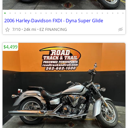
•
•
•
•
•
•
•
•
•
•
•
•
•
•
•
•
•
•
•
•
•
•
•
•
2006 Harley-Davidson FXDI - Dyna Super Glide
7/10
24k mi
EZ FINANCING
$4,499