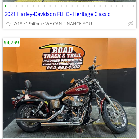
•
•
•
•
•
•
•
•
•
•
•
•
•
•
•
•
•
•
•
•
•
•
•
•
2021 Harley-Davidson FLHC - Heritage Classic
7/18
1,940mi
WE CAN FINANCE YOU
$4,799