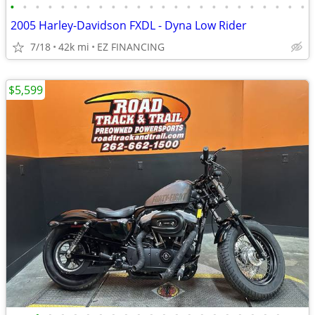
•
•
•
•
•
•
•
•
•
•
•
•
•
•
•
•
•
•
•
•
•
•
•
•
2005 Harley-Davidson FXDL - Dyna Low Rider
7/18
42k mi
EZ FINANCING
$5,599