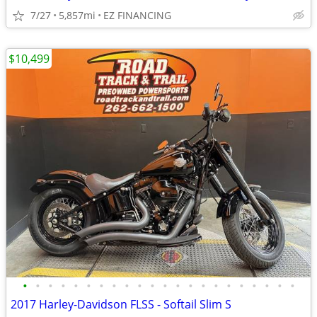
7/27
5,857mi
EZ FINANCING
$10,499
•
•
•
•
•
•
•
•
•
•
•
•
•
•
•
•
•
•
•
•
•
•
2017 Harley-Davidson FLSS - Softail Slim S