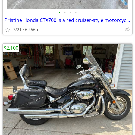
•
•
•
•
Pristine Honda CTX700 is a red cruiser-style motorcycle.
7/21
6,456mi
$2,100