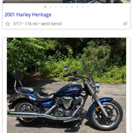
•
•
•
•
•
•
•
•
•
2001 Harley Heritage
7/17
11k mi
west bend