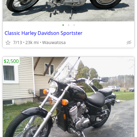
•
•
•
Classic Harley Davidson Sportster
7/13
23k mi
Wauwatosa
$2,500