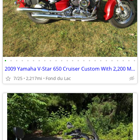
•
•
•
•
•
•
•
•
•
•
•
•
•
•
•
•
•
•
•
•
•
•
•
•
2009 Yamaha V-Star 650 Cruiser Custom With 2,200 Miles
7/25
2,217mi
Fond du Lac