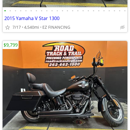
•
•
•
•
•
•
•
•
•
•
•
•
•
•
•
•
•
•
•
•
•
•
•
•
2015 Yamaha V Star 1300
7/17
4,540mi
EZ FINANCING
$9,799