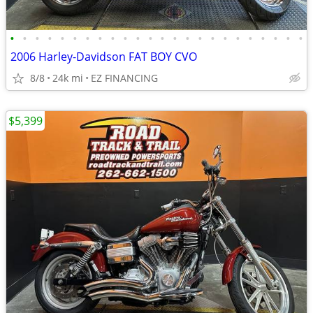
•
•
•
•
•
•
•
•
•
•
•
•
•
•
•
•
•
•
•
•
•
•
•
•
2006 Harley-Davidson FAT BOY CVO
8/8
24k mi
EZ FINANCING
$5,399