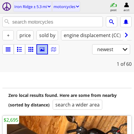
Iron Ridge ± 5.3 mi
motorcycles
post
acct
+
price
sold by
engine displacement (CC)
st
newest
1
of 60
Zero local results found. Here are some from nearby
search a wider area
(sorted by distance)
$2,695