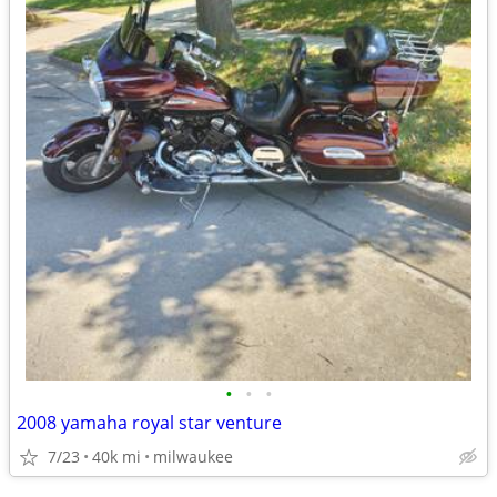
•
•
•
2008 yamaha royal star venture
7/23
40k mi
milwaukee