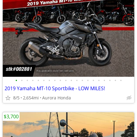
•
•
•
•
•
•
•
•
•
•
•
•
•
•
•
•
•
•
•
•
2019 Yamaha MT-10 Sportbike - LOW MILES!
8/5
2,654mi
Aurora Honda
$3,700