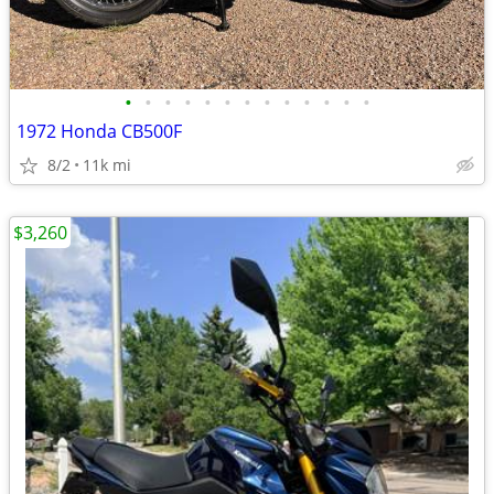
•
•
•
•
•
•
•
•
•
•
•
•
•
1972 Honda CB500F
8/2
11k mi
$3,260