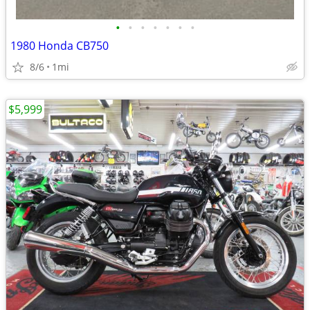
•
•
•
•
•
•
•
1980 Honda CB750
8/6
1mi
$5,999