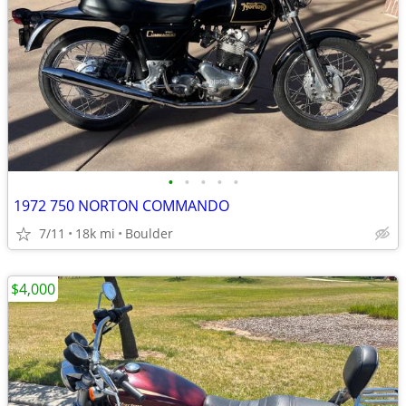
•
•
•
•
•
1972 750 NORTON COMMANDO
7/11
18k mi
Boulder
$4,000