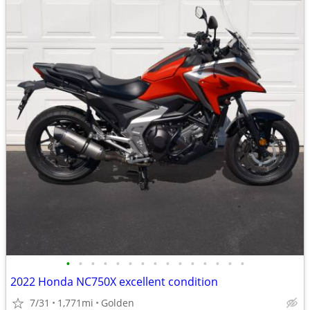
•
•
•
•
•
•
•
•
•
•
•
•
•
•
•
2022 Honda NC750X excellent condition
7/31
1,771mi
Golden