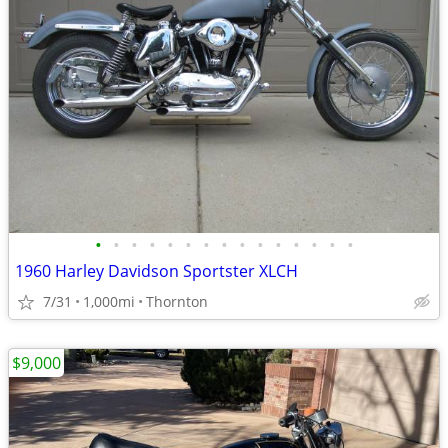
•
•
•
•
•
•
•
•
•
•
•
•
•
•
•
1960 Harley Davidson Sportster XLCH
7/31
1,000mi
Thornton
$9,000