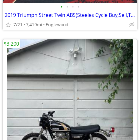
•
•
•
•
2019 Triumph Street Twin ABS(Steeles Cycle Buy,Sell,Trade,Consign)
7/21
7,419mi
Englewood
$3,200