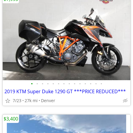
•
•
•
•
•
•
•
•
•
•
•
•
•
•
2019 KTM Super Duke 1290 GT ***PRICE REDUCED***
7/23
27k mi
Denver
$3,400