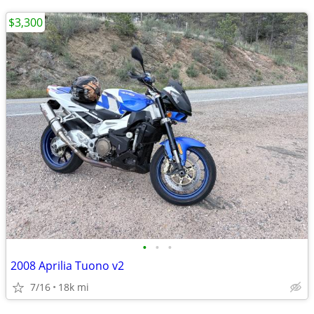
$3,300
•
•
•
2008 Aprilia Tuono v2
7/16
18k mi