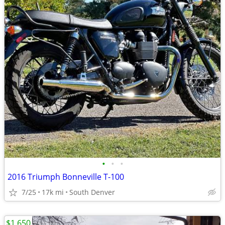
•
•
•
2016 Triumph Bonneville T-100
7/25
17k mi
South Denver
$1,650