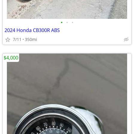
•
•
•
2024 Honda CB300R ABS
7/11
350mi
$4,000