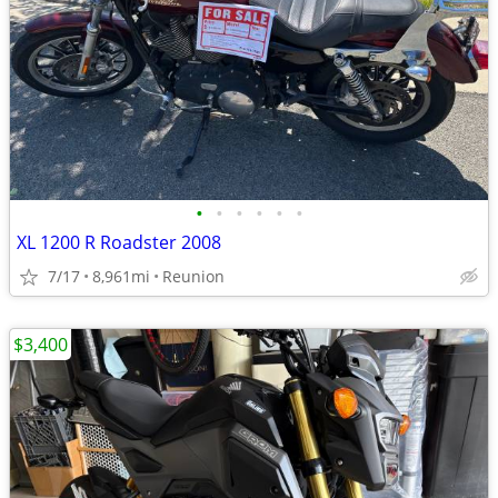
•
•
•
•
•
•
XL 1200 R Roadster 2008
7/17
8,961mi
Reunion
$3,400