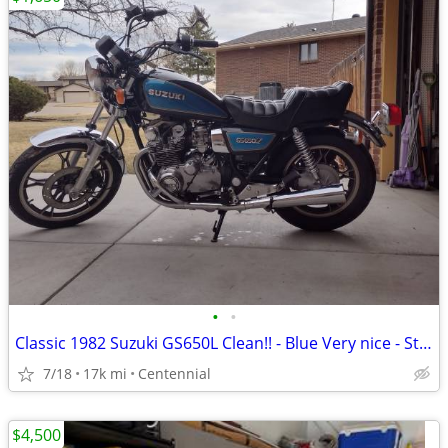
•
•
Classic 1982 Suzuki GS650L Clean!! - Blue Very nice - Still Available
7/18
17k mi
Centennial
$4,500