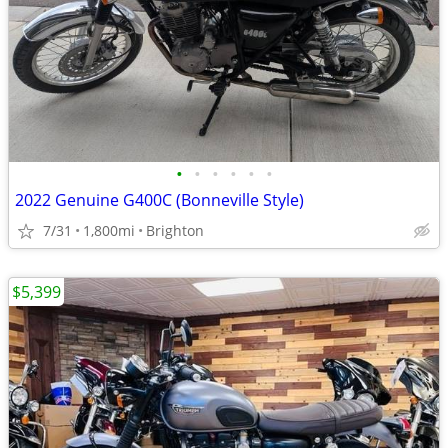
•
•
•
•
•
•
2022 Genuine G400C (Bonneville Style)
7/31
1,800mi
Brighton
$5,399