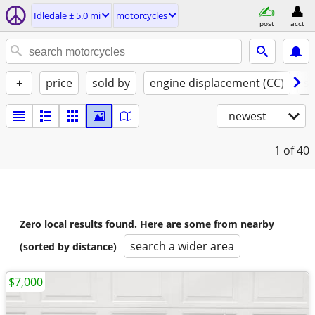
Idledale ± 5.0 mi
motorcycles
post
acct
+
price
sold by
engine displacement (CC)
st
newest
1
of 40
Zero local results found. Here are some from nearby
search a wider area
(sorted by distance)
$7,000