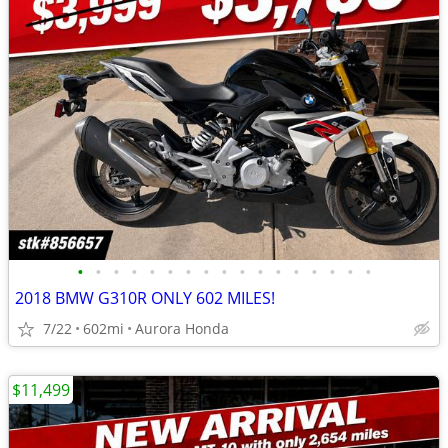
•
•
•
•
•
•
•
•
•
•
•
•
•
•
•
•
•
2018 BMW G310R ONLY 602 MILES!
7/22
602mi
Aurora Honda
$11,499