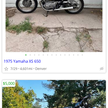
•
•
•
•
•
•
•
•
•
•
•
•
•
•
1975 Yamaha XS 650
7/29
4,601mi
Denver
$5,000