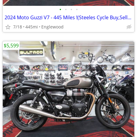
•
•
•
•
2024 Moto Guzzi V7 - 445 Miles !(Steeles Cycle Buy,Sell,Trade,Consign)
7/18
445mi
Englewood
$5,599