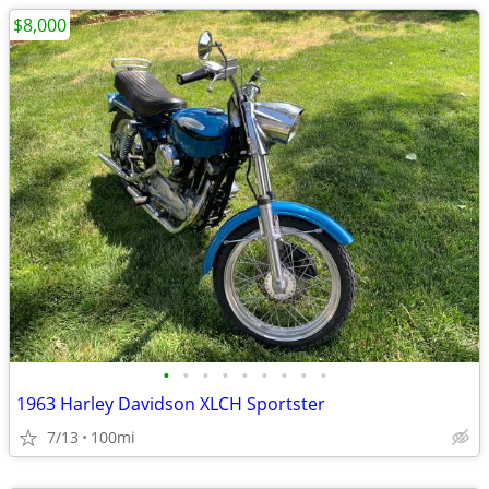
$8,000
•
•
•
•
•
•
•
•
•
1963 Harley Davidson XLCH Sportster
7/13
100mi