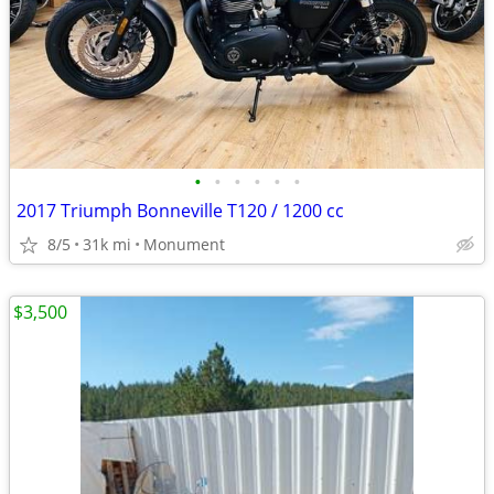
•
•
•
•
•
•
2017 Triumph Bonneville T120 / 1200 cc
8/5
31k mi
Monument
$3,500