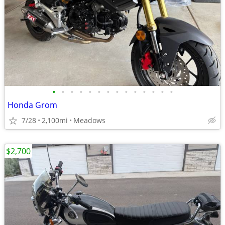
•
•
•
•
•
•
•
•
•
•
•
•
•
•
Honda Grom
7/28
2,100mi
Meadows
$2,700