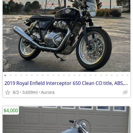
•
•
•
•
•
•
•
•
•
•
•
•
•
•
•
•
•
•
•
•
•
•
•
•
2019 Royal Enfield Interceptor 650 Clean CO title, ABS, Fuel Injected, Great Bik
8/2
3,609mi
Aurora
$4,000