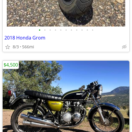
•
•
•
•
•
•
•
•
•
•
•
2018 Honda Grom
8/3
566mi
$4,500