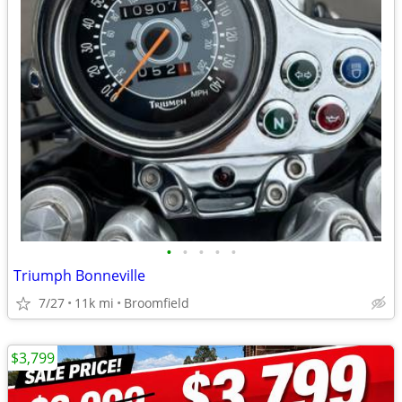
•
•
•
•
•
Triumph Bonneville
7/27
11k mi
Broomfield
$3,799