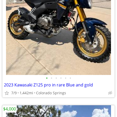
•
•
•
•
•
•
2023 Kawasaki Z125 pro in rare Blue and gold
7/9
1,442mi
Colorado Springs
$4,000