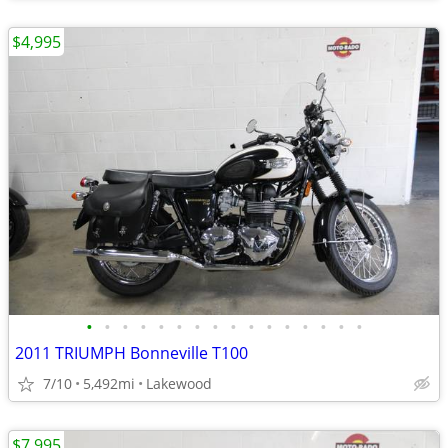
$4,995
•
•
•
•
•
•
•
•
•
•
•
•
•
•
•
•
2011 TRIUMPH Bonneville T100
7/10
5,492mi
Lakewood
$7,995