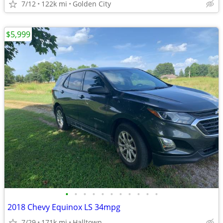
7/12
122k mi
Golden City
$5,999
•
•
•
•
•
•
•
•
•
•
•
2018 Chevy Equinox LS 34mpg
7/29
171k mi
Halltown