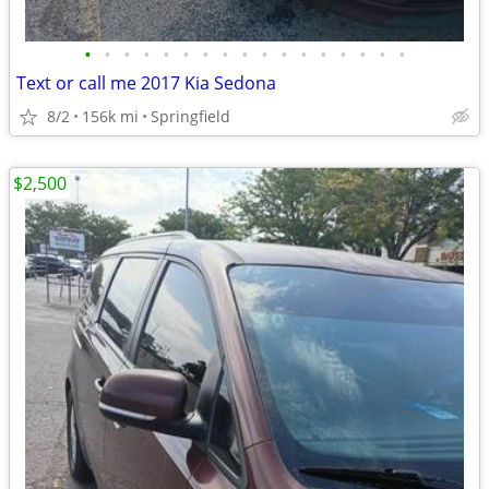
•
•
•
•
•
•
•
•
•
•
•
•
•
•
•
•
•
Text or call me 2017 Kia Sedona
8/2
156k mi
Springfield
$2,500