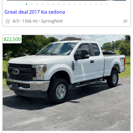
•
•
•
•
•
•
•
•
•
•
•
•
•
•
•
•
Great deal 2017 kia sedona
8/3
156k mi
Springfield
$22,500