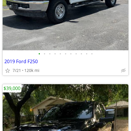
•
•
•
•
•
•
•
•
•
•
•
2019 Ford F250
7/21
120k mi
$39,000