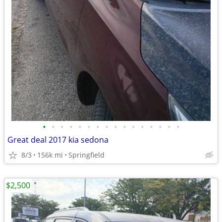
•
•
•
•
•
•
•
•
•
•
•
•
•
•
•
•
Great deal 2017 kia sedona
8/3
156k mi
Springfield
$2,500