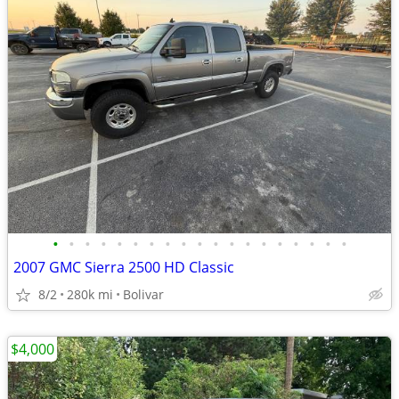
•
•
•
•
•
•
•
•
•
•
•
•
•
•
•
•
•
•
•
2007 GMC Sierra 2500 HD Classic
8/2
280k mi
Bolivar
$4,000