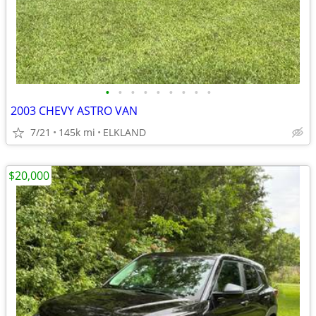
•
•
•
•
•
•
•
•
•
2003 CHEVY ASTRO VAN
7/21
145k mi
ELKLAND
$20,000