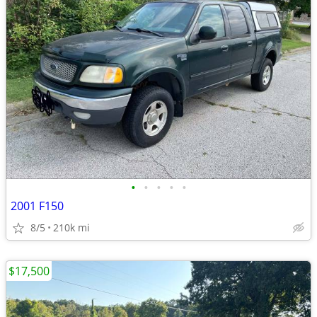
•
•
•
•
•
2001 F150
8/5
210k mi
$17,500