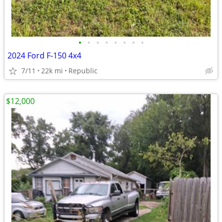
•
•
•
•
•
•
•
•
2024 Ford F-150 4x4
7/11
22k mi
Republic
$12,000