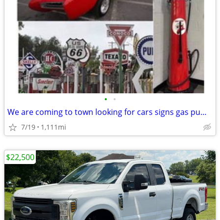
•
•
We are coming to town looking for cars signs gas pumps buy sell trade
7/19
1,111mi
$22,500