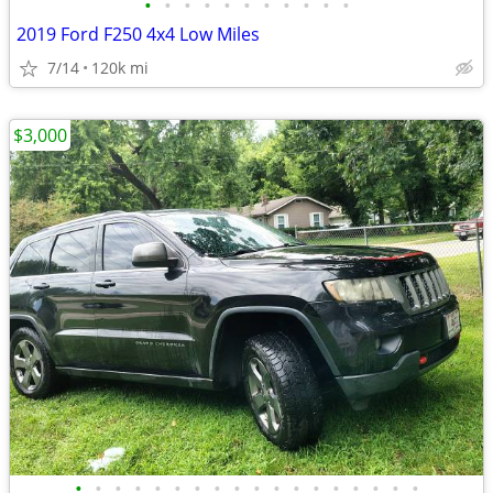
•
•
•
•
•
•
•
•
•
•
•
2019 Ford F250 4x4 Low Miles
7/14
120k mi
$3,000
•
•
•
•
•
•
•
•
•
•
•
•
•
•
•
•
•
•