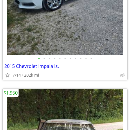
•
•
•
•
•
•
•
•
•
•
•
2015 Chevrolet Impala ls,
7/14
202k mi
$1,950