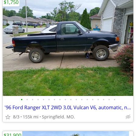
$1,750
•
•
•
•
•
•
•
•
•
•
•
•
•
•
•
•
•
•
'96 Ford Ranger XLT 2WD 3.0L Vulcan V6, automatic, needs lower end
8/3
155k mi
Springfield. MO.
$31,900