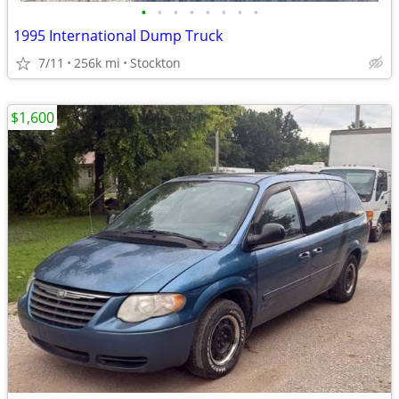
•
•
•
•
•
•
•
•
1995 International Dump Truck
7/11
256k mi
Stockton
$1,600