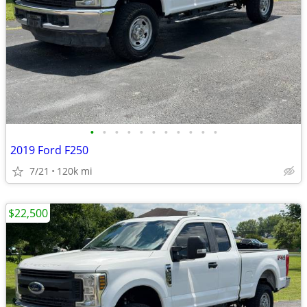
•
•
•
•
•
•
•
•
•
•
•
2019 Ford F250
7/21
120k mi
$22,500