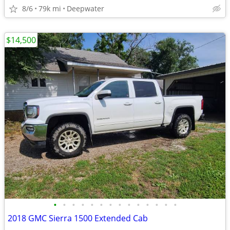
8/6
79k mi
Deepwater
$14,500
•
•
•
•
•
•
•
•
•
•
•
•
•
•
2018 GMC Sierra 1500 Extended Cab