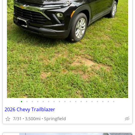
•
•
•
•
•
•
•
•
•
•
•
•
•
•
•
•
•
•
2026 Chevy Trailblazer
7/31
3,500mi
Springfield