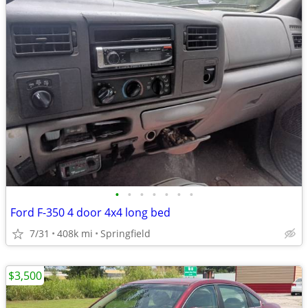
•
•
•
•
•
•
•
Ford F-350 4 door 4x4 long bed
7/31
408k mi
Springfield
$3,500