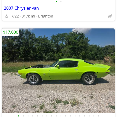
•
•
2007 Chrysler van
7/22
317k mi
Brighton
$17,000
•
•
•
•
•
•
•
•
•
•
•
•
•
•
•
•
•
•