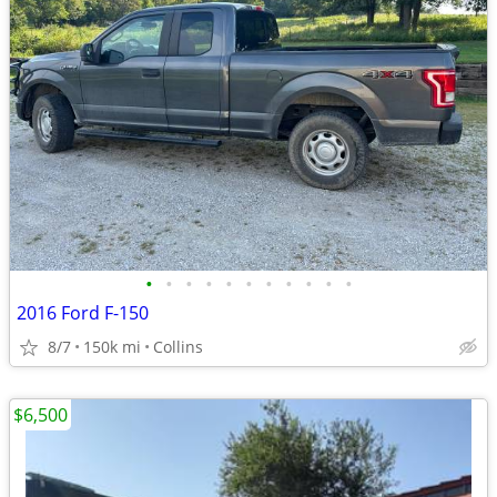
•
•
•
•
•
•
•
•
•
•
•
2016 Ford F-150
8/7
150k mi
Collins
$6,500