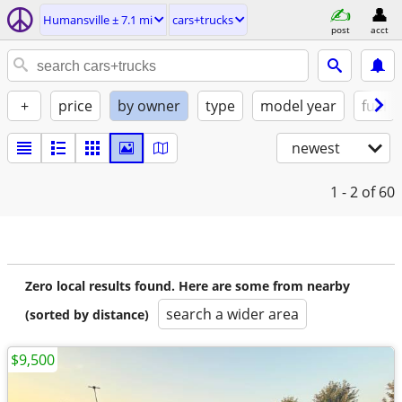
Humansville ± 7.1 mi
cars+trucks
post
acct
+
price
by owner
type
model year
fuel
newest
1 - 2
of 60
Zero local results found. Here are some from nearby
search a wider area
(sorted by distance)
$9,500