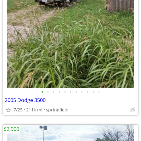
•
•
•
•
•
•
•
•
•
•
•
2005 Dodge 3500
7/25
211k mi
springfield
$2,900