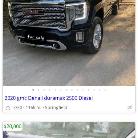
•
•
•
•
•
•
•
•
•
•
•
•
•
•
2020 gmc Denali duramax 2500 Diesel
7/30
116k mi
Springfield
$20,000