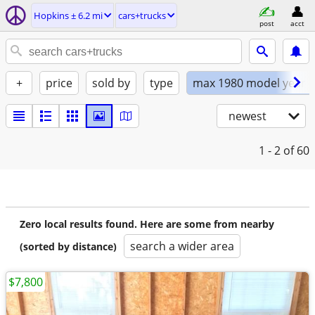
Hopkins ± 6.2 mi
cars+trucks
post
acct
+
price
sold by
type
max 1980 model year
newest
1 - 2
of 60
Zero local results found. Here are some from nearby
search a wider area
(sorted by distance)
$7,800