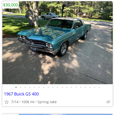
$30,000
•
•
•
•
•
•
•
•
•
•
•
•
•
•
•
•
•
•
•
1967 Buick GS 400
7/14
100k mi
Spring lake