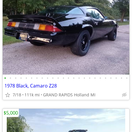
•
•
•
•
•
•
•
•
•
•
•
•
•
•
•
•
•
•
•
•
•
•
•
•
1978 Black, Camaro Z28
7/18
111k mi
GRAND RAPIDS Holland MI
$5,000