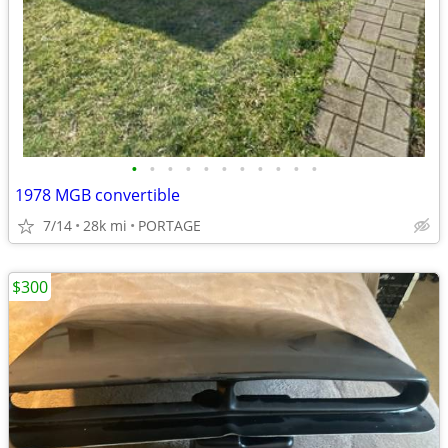
•
•
•
•
•
•
•
•
•
•
•
1978 MGB convertible
7/14
28k mi
PORTAGE
$300