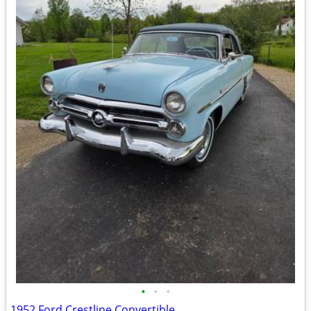
•
•
•
1952 Ford Crestline Convertible