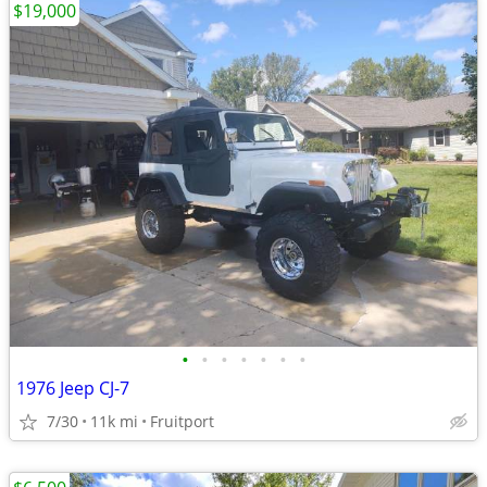
$19,000
•
•
•
•
•
•
•
1976 Jeep CJ-7
7/30
11k mi
Fruitport