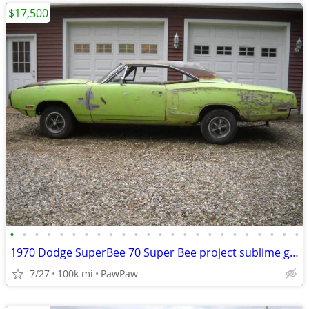
$17,500
•
•
•
•
•
•
•
•
•
•
•
•
•
•
•
•
•
•
•
•
•
•
•
•
1970 Dodge SuperBee 70 Super Bee project sublime green 383 automatic
7/27
100k mi
PawPaw