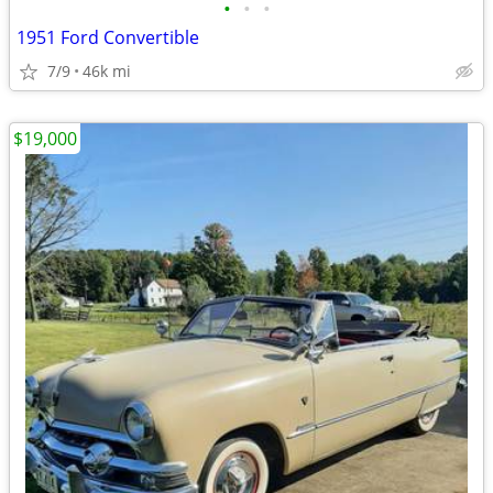
•
•
•
1951 Ford Convertible
7/9
46k mi
$19,000