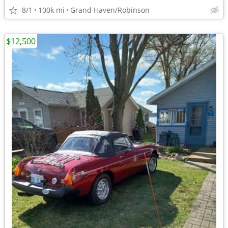
8/1
100k mi
Grand Haven/Robinson
$12,500