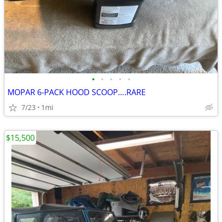
•
•
•
•
•
MOPAR 6-PACK HOOD SCOOP….RARE
7/23
1mi
$15,500