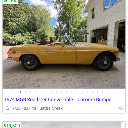
$6,500
•
•
•
•
•
•
•
•
•
•
•
•
•
•
•
•
•
•
1974 MGB Roadster Convertible – Chrome Bumper
7/30
83k mi
Battle Creek
$19,500