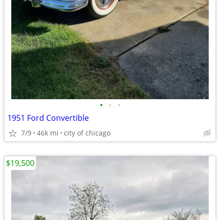
•
•
•
1951 Ford Convertible
7/9
46k mi
city of chicago
$19,500