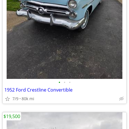
•
•
•
1952 Ford Crestline Convertible
7/9
80k mi
$19,500