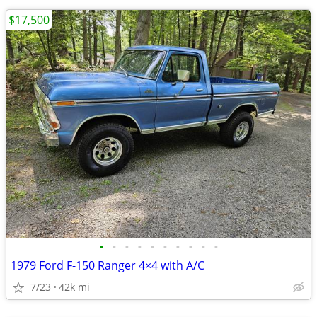
$17,500
•
•
•
•
•
•
•
•
•
•
1979 Ford F-150 Ranger 4×4 with A/C
7/23
42k mi