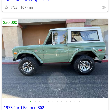
7/28
107k mi
$30,000
•
•
•
•
•
•
•
•
•
•
•
•
1973 Ford Bronco 302