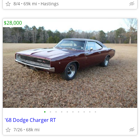
8/4
69k mi
Hastings
$28,000
•
•
•
•
•
•
•
•
•
•
'68 Dodge Charger RT
7/26
68k mi