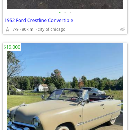
•
•
•
1952 Ford Crestline Convertible
7/9
80k mi
city of chicago
$19,000