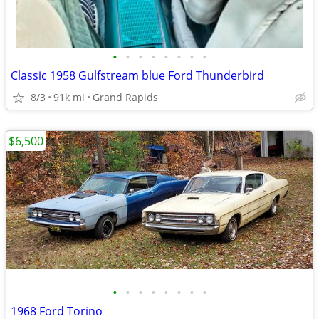
•
•
•
•
•
•
•
•
Classic 1958 Gulfstream blue Ford Thunderbird
8/3
91k mi
Grand Rapids
$6,500
•
•
•
•
•
•
•
•
1968 Ford Torino