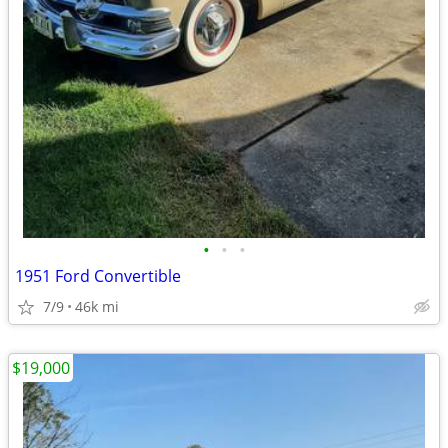
•
•
•
1951 Ford Convertible
7/9
46k mi
$19,000