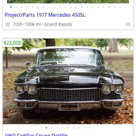
•
•
•
•
•
•
•
•
•
•
•
•
•
•
•
•
•
•
•
•
•
•
Project/Parts 1977 Mercedes 450SL
7/28
100k mi
Grand Rapids
$22,000
•
•
•
•
•
•
•
•
•
1960 Cadillac Coupe DeVille