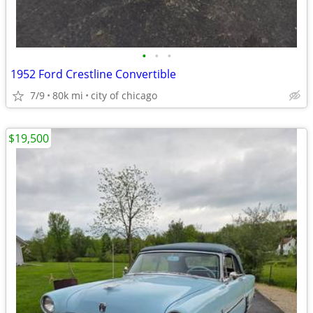
•
•
•
1952 Ford Crestline Convertible
7/9
80k mi
city of chicago
$19,500