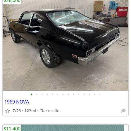
$26,000
•
•
•
•
•
•
•
•
•
•
•
•
•
•
1969 NOVA
7/28
123mi
Clarksville
$11,400