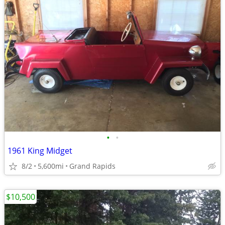
•
•
1961 King Midget
8/2
5,600mi
Grand Rapids
$10,500