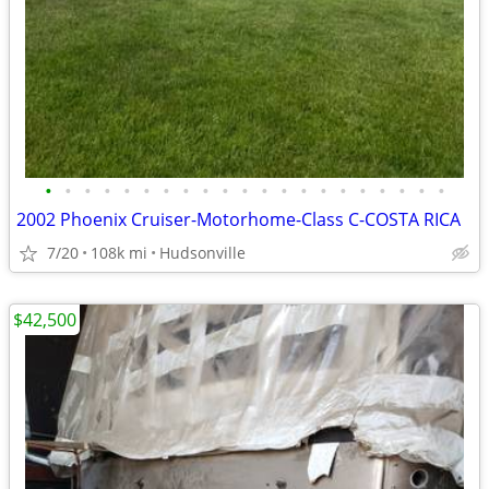
•
•
•
•
•
•
•
•
•
•
•
•
•
•
•
•
•
•
•
•
•
2002 Phoenix Cruiser-Motorhome-Class C-COSTA RICA
7/20
108k mi
Hudsonville
$42,500