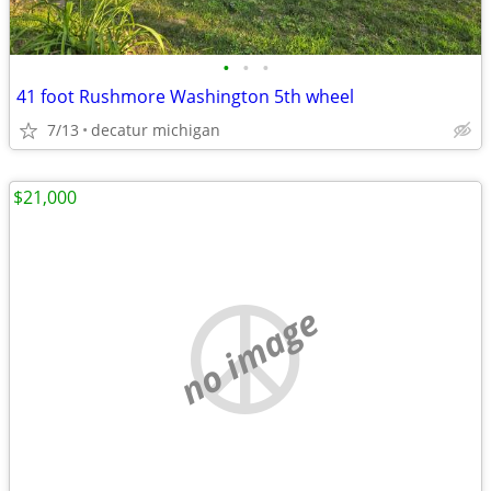
•
•
•
41 foot Rushmore Washington 5th wheel
7/13
decatur michigan
$21,000
no image