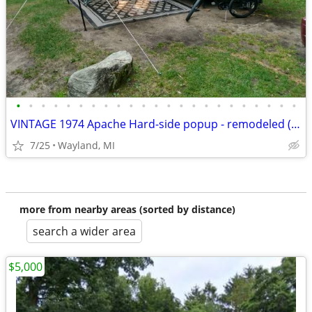
•
•
•
•
•
•
•
•
•
•
•
•
•
•
•
•
•
•
•
•
•
•
•
VINTAGE 1974 Apache Hard-side popup - remodeled (Lower Price) - OBO
7/25
Wayland, MI
more from nearby areas (sorted by distance)
search a wider area
$5,000