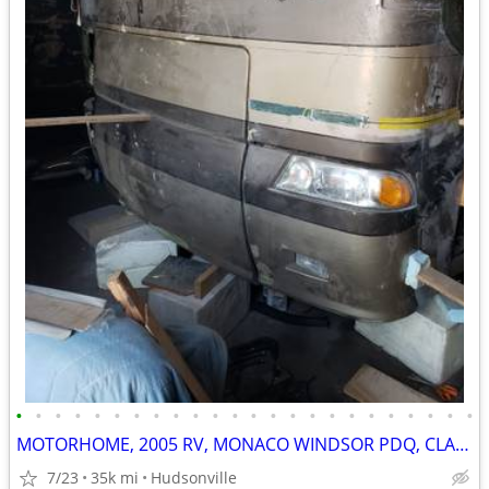
•
•
•
•
•
•
•
•
•
•
•
•
•
•
•
•
•
•
•
•
•
•
•
•
MOTORHOME, 2005 RV, MONACO WINDSOR PDQ, CLASS A
7/23
35k mi
Hudsonville