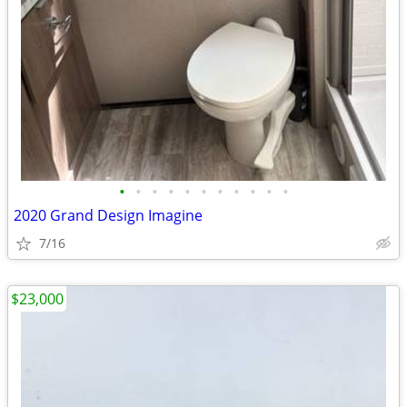
•
•
•
•
•
•
•
•
•
•
•
2020 Grand Design Imagine
7/16
$23,000