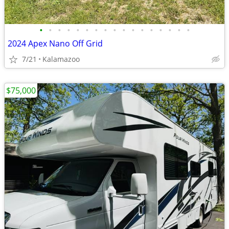
•
•
•
•
•
•
•
•
•
•
•
•
•
•
•
•
•
2024 Apex Nano Off Grid
7/21
Kalamazoo
$75,000