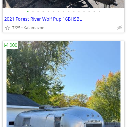
•
•
•
•
•
•
•
•
•
•
•
•
•
•
•
2021 Forest River Wolf Pup 16BHSBL
7/25
Kalamazoo
$4,900