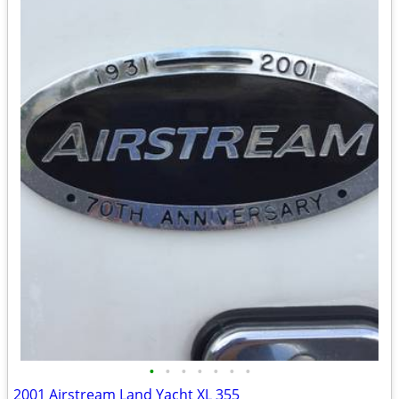
•
•
•
•
•
•
•
2001 Airstream Land Yacht XL 355