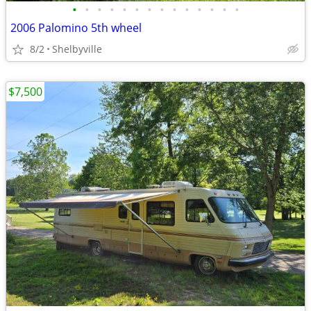
•
•
•
•
•
•
•
•
•
•
•
•
•
•
2006 Palomino 5th wheel
8/2
Shelbyville
$7,500