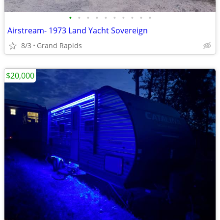
•
•
•
•
•
•
•
•
•
•
Airstream- 1973 Land Yacht Sovereign
8/3
Grand Rapids
$20,000