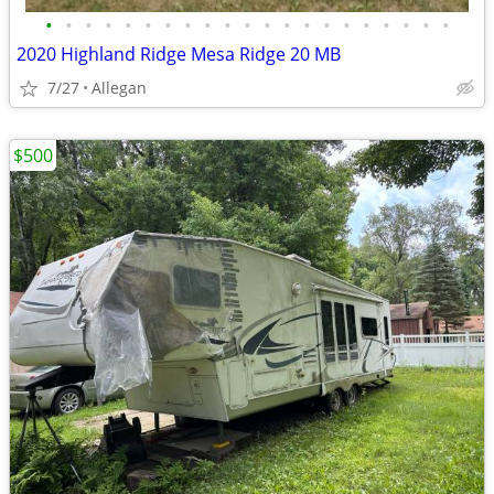
•
•
•
•
•
•
•
•
•
•
•
•
•
•
•
•
•
•
•
•
•
2020 Highland Ridge Mesa Ridge 20 MB
7/27
Allegan
$500