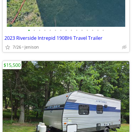
•
•
•
•
•
•
•
•
•
•
•
•
•
•
•
2023 Riverside Intrepid 190BHi Travel Trailer
7/26
Jenison
$15,500