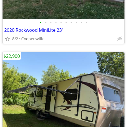
•
•
•
•
•
•
•
•
•
•
2020 Rockwood MiniLite 23'
8/2
Coopersville
$22,900