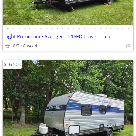
•
•
•
•
•
•
•
•
•
•
•
•
•
•
•
•
•
•
•
•
•
•
•
Light Prime Time Avenger LT 16FQ Travel Trailer
8/7
Cascade
$16,500