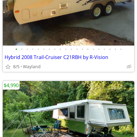
•
•
•
•
•
•
•
•
•
•
•
•
•
•
•
•
•
•
•
•
Hybrid 2008 Trail-Cruiser C21RBH by R-Vision
8/5
Wayland
$4,990