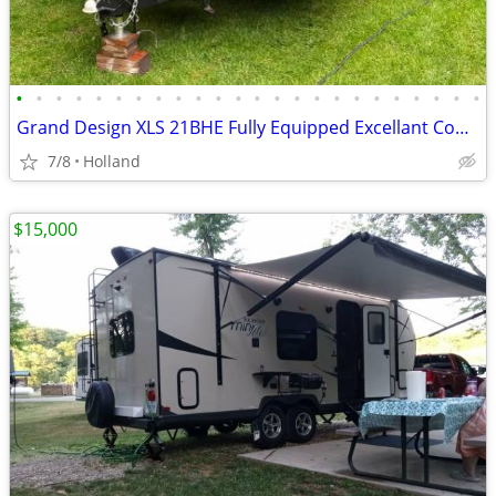
•
•
•
•
•
•
•
•
•
•
•
•
•
•
•
•
•
•
•
•
•
•
•
•
Grand Design XLS 21BHE Fully Equipped Excellant Conditio
7/8
Holland
$15,000