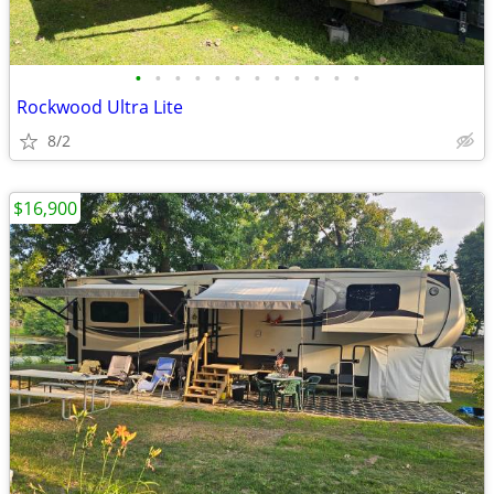
•
•
•
•
•
•
•
•
•
•
•
•
Rockwood Ultra Lite
8/2
$16,900