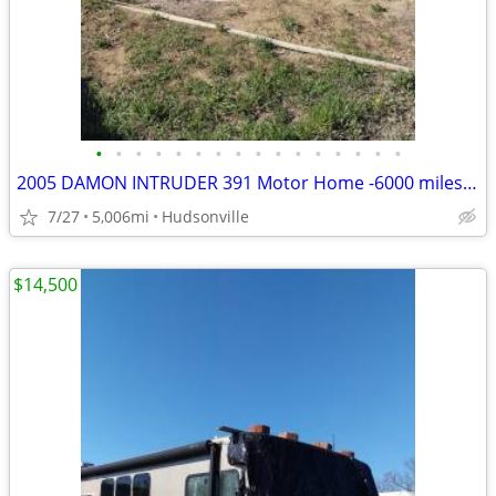
•
•
•
•
•
•
•
•
•
•
•
•
•
•
•
•
2005 DAMON INTRUDER 391 Motor Home -6000 miles- REPAIRABLE RV Camper
7/27
5,006mi
Hudsonville
$14,500