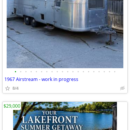
•
•
•
•
•
•
•
•
•
•
•
•
•
•
•
•
•
•
•
•
1967 Airstream - work in progress
8/4
$29,000