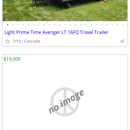
•
•
•
•
•
•
•
•
•
•
•
•
•
•
•
•
•
•
•
•
•
•
•
Light Prime Time Avenger LT 16FQ Travel Trailer
7/10
Cascade
$19,000
no image