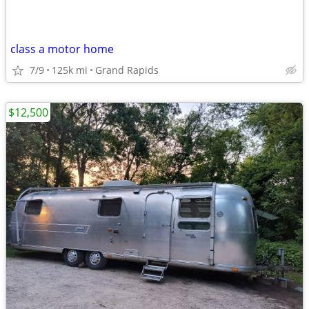
class a motor home
7/9
125k mi
Grand Rapids
$12,500