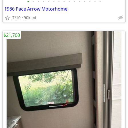
•
•
•
•
•
•
•
•
•
•
•
•
•
•
•
1986 Pace Arrow Motorhome
7/10
90k mi
$21,700