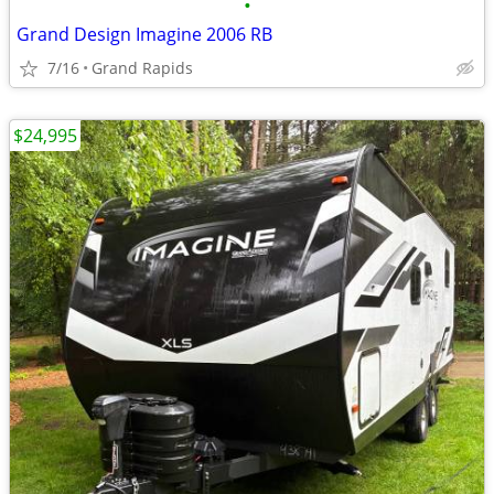
•
Grand Design Imagine 2006 RB
7/16
Grand Rapids
$24,995