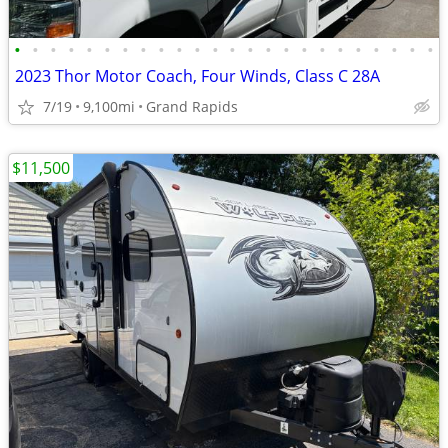
•
•
•
•
•
•
•
•
•
•
•
•
•
•
•
•
•
•
•
•
•
•
•
•
2023 Thor Motor Coach, Four Winds, Class C 28A
7/19
9,100mi
Grand Rapids
$11,500