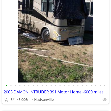
•
•
•
•
•
•
•
•
•
•
•
•
•
•
•
•
•
•
•
•
•
•
•
2005 DAMON INTRUDER 391 Motor Home -6000 miles- REPAIRABLE RV Camper
8/1
5,006mi
Hudsonville