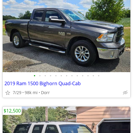
•
•
•
•
•
•
•
•
•
•
•
•
•
2019 Ram 1500 Bighorn Quad-Cab
7/29
98k mi
Dorr
$12,500