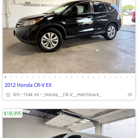
•
•
•
•
•
•
•
•
•
•
•
•
•
•
•
•
•
•
•
•
•
•
•
•
2012 Honda CR-V EX
8/5
154k mi
_Honda_ _CR-V_ _Hatchback_
$18,995