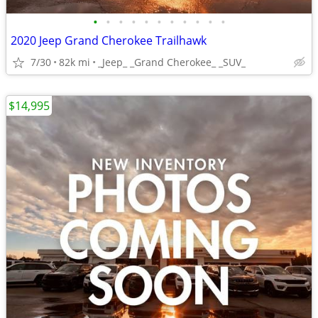
•
•
•
•
•
•
•
•
•
•
•
2020 Jeep Grand Cherokee Trailhawk
7/30
82k mi
_Jeep_ _Grand Cherokee_ _SUV_
$14,995