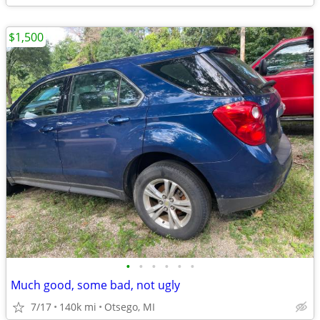
$1,500
•
•
•
•
•
•
Much good, some bad, not ugly
7/17
140k mi
Otsego, MI