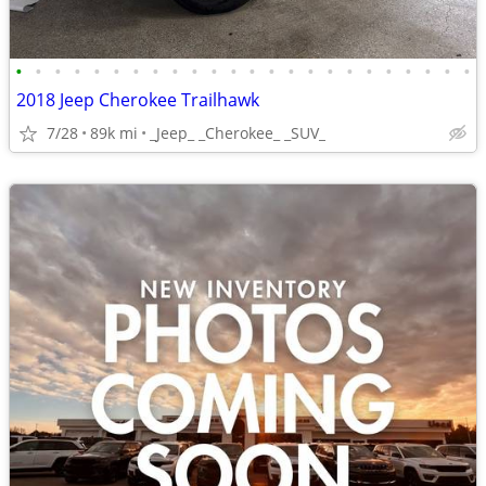
•
•
•
•
•
•
•
•
•
•
•
•
•
•
•
•
•
•
•
•
•
•
•
•
2018 Jeep Cherokee Trailhawk
7/28
89k mi
_Jeep_ _Cherokee_ _SUV_