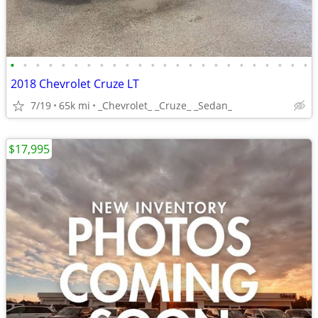
•
•
•
•
•
•
•
•
•
•
•
•
•
•
•
•
•
•
•
•
•
•
•
•
2018 Chevrolet Cruze LT
7/19
65k mi
_Chevrolet_ _Cruze_ _Sedan_
$17,995