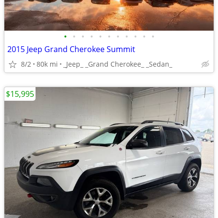
•
•
•
•
•
•
•
•
•
•
•
2015 Jeep Grand Cherokee Summit
8/2
80k mi
_Jeep_ _Grand Cherokee_ _Sedan_
$15,995