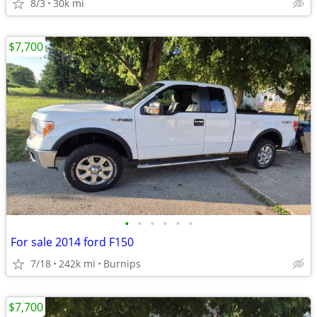
8/3
30k mi
$7,700
•
•
•
•
•
•
For sale 2014 ford F150
7/18
242k mi
Burnips
$7,700