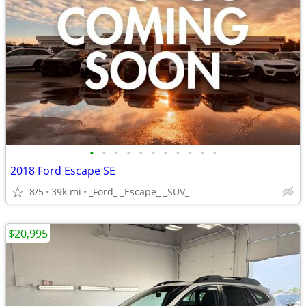
•
•
•
•
•
•
•
•
•
•
•
2018 Ford Escape SE
8/5
39k mi
_Ford_ _Escape_ _SUV_
$20,995