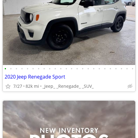
•
•
•
•
•
•
•
•
•
•
•
•
•
•
•
•
•
•
•
•
•
•
•
•
2020 Jeep Renegade Sport
7/27
82k mi
_Jeep_ _Renegade_ _SUV_