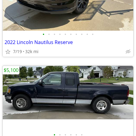
•
•
•
•
•
•
•
•
•
•
2022 Lincoln Nautilus Reserve
7/19
32k mi
$5,100
•
•
•
•
•
•