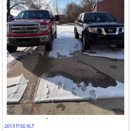
•
•
•
•
•
•
•
•
2013 f150 XLT