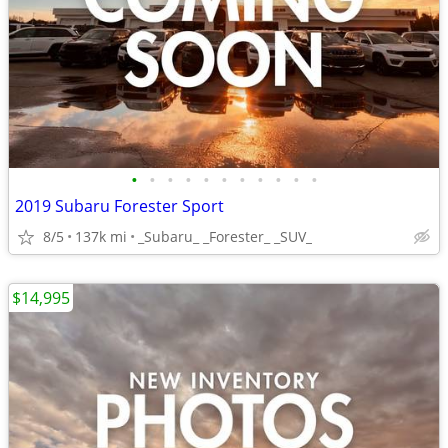
•
•
•
•
•
•
•
•
•
•
•
2019 Subaru Forester Sport
8/5
137k mi
_Subaru_ _Forester_ _SUV_
$14,995