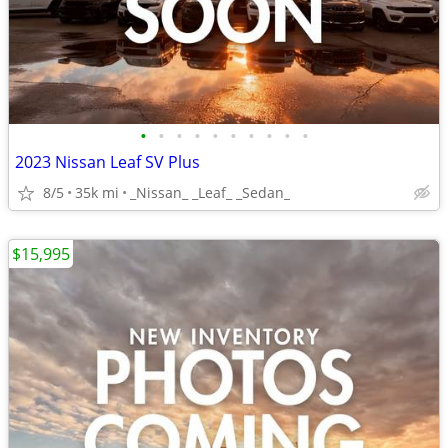
•
•
•
•
•
•
•
•
•
•
2023 Nissan Leaf SV Plus
8/5
35k mi
_Nissan_ _Leaf_ _Sedan_
$15,995