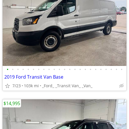
•
•
•
•
•
•
•
•
•
•
•
•
•
•
•
•
•
•
•
•
•
•
•
2019 Ford Transit Van Base
7/23
103k mi
_Ford_ _Transit Van_ _Van_
$14,995