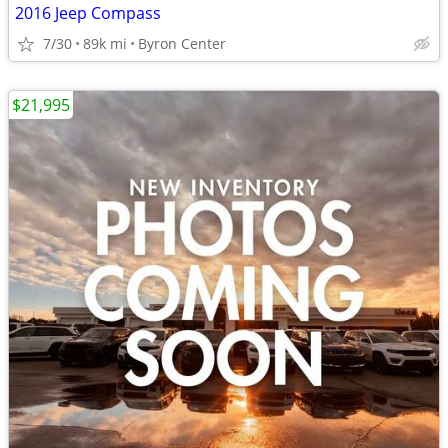
2016 Jeep Compass
7/30
89k mi
Byron Center
$21,995