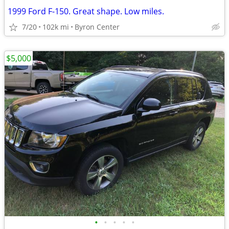
1999 Ford F-150. Great shape. Low miles.
7/20
102k mi
Byron Center
$5,000
•
•
•
•
•