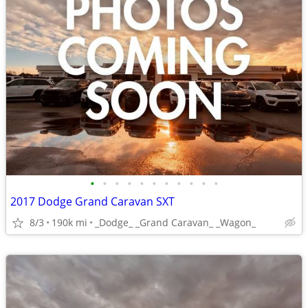
•
•
•
•
•
•
•
•
•
•
•
2017 Dodge Grand Caravan SXT
8/3
190k mi
_Dodge_ _Grand Caravan_ _Wagon_