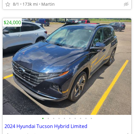
8/1
173k mi
Martin
$24,000
•
•
•
•
•
•
•
•
•
•
2024 Hyundai Tucson Hybrid Limited