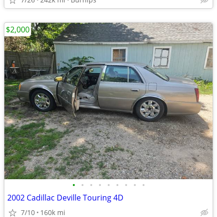
$2,000
•
•
•
•
•
•
•
•
•
2002 Cadillac Deville Touring 4D
7/10
160k mi