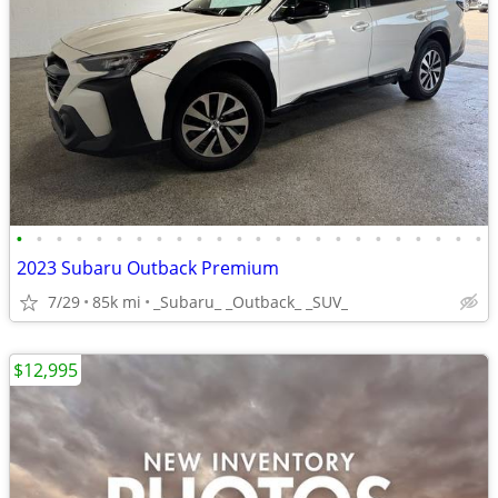
•
•
•
•
•
•
•
•
•
•
•
•
•
•
•
•
•
•
•
•
•
•
•
•
2023 Subaru Outback Premium
7/29
85k mi
_Subaru_ _Outback_ _SUV_
$12,995