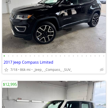
•
•
•
•
•
•
•
•
•
•
•
•
•
•
•
•
•
•
•
•
•
•
•
•
2017 Jeep Compass Limited
7/18
86k mi
_Jeep_ _Compass_ _SUV_
$12,995