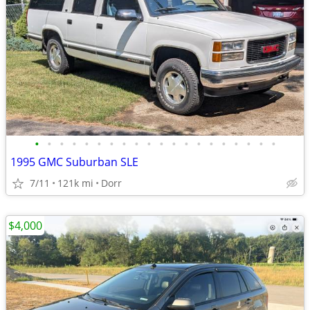
•
•
•
•
•
•
•
•
•
•
•
•
•
•
•
•
•
•
•
•
1995 GMC Suburban SLE
7/11
121k mi
Dorr
$4,000