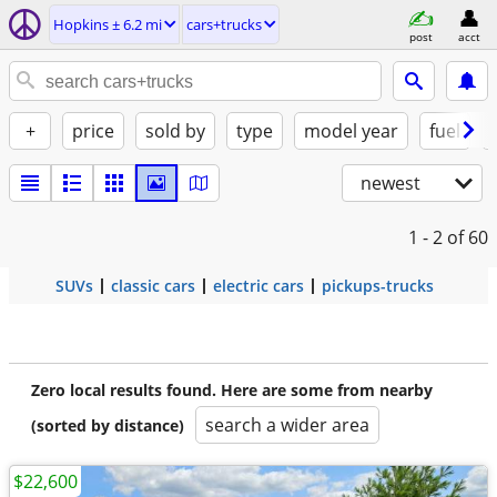
Hopkins ± 6.2 mi
cars+trucks
post
acct
+
price
sold by
type
model year
fuel
newest
1 - 2
of 60
SUVs
classic cars
electric cars
pickups-trucks
Zero local results found. Here are some from nearby
search a wider area
(sorted by distance)
$22,600