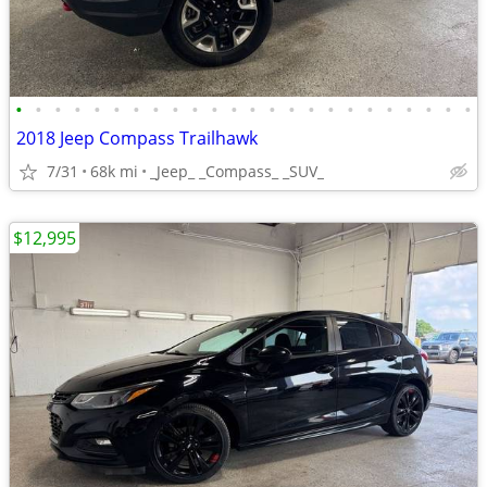
•
•
•
•
•
•
•
•
•
•
•
•
•
•
•
•
•
•
•
•
•
•
•
•
2018 Jeep Compass Trailhawk
7/31
68k mi
_Jeep_ _Compass_ _SUV_
$12,995