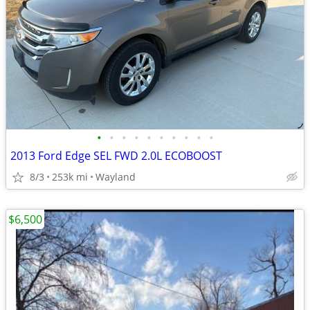
•
•
•
•
•
•
•
•
•
•
2013 Ford Edge SEL FWD 2.0L ECOBOOST
8/3
253k mi
Wayland
$6,500