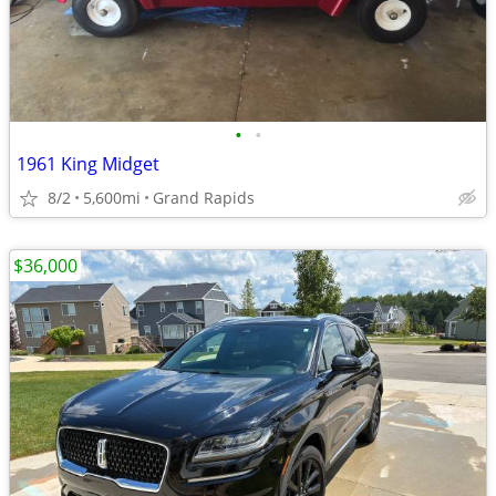
•
•
1961 King Midget
8/2
5,600mi
Grand Rapids
$36,000