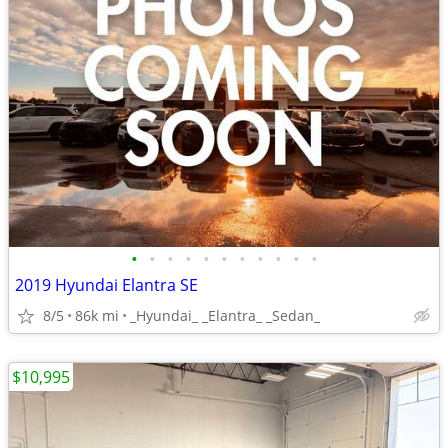
•
•
•
•
•
•
•
•
•
•
•
2019 Hyundai Elantra SE
8/5
86k mi
_Hyundai_ _Elantra_ _Sedan_
$10,995