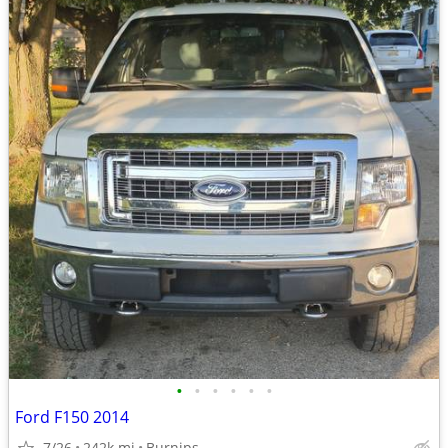
•
•
•
•
•
•
Ford F150 2014
7/26
242k mi
Burnips