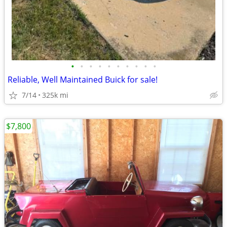
•
•
•
•
•
•
•
•
•
•
Reliable, Well Maintained Buick for sale!
7/14
325k mi
$7,800