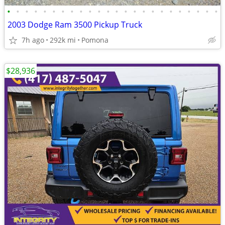
•
•
•
•
•
•
•
•
•
•
•
•
•
•
•
•
•
•
•
•
•
•
•
•
2003 Dodge Ram 3500 Pickup Truck
7h ago
292k mi
Pomona
$28,936