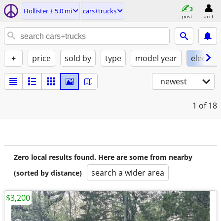
Hollister ± 5.0 mi
cars+trucks
post
acct
+
price
sold by
type
model year
electric
newest
1
of 18
Zero local results found. Here are some from nearby
search a wider area
(sorted by distance)
$3,200