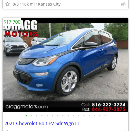
8/3
18k mi
Kansas City
$17,700
•
•
•
•
•
•
•
•
•
•
•
•
•
•
•
•
2021 Chevrolet Bolt EV 5dr Wgn LT