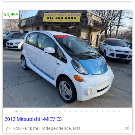
$4,995
•
•
•
•
•
•
•
•
•
•
•
•
•
•
•
•
•
•
•
•
2012 Mitsubishi i-MiEV ES
7/28
64k mi
Independence, MO