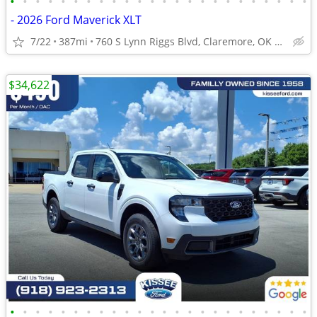
•
•
•
•
•
•
•
•
•
•
•
•
•
•
•
•
•
•
•
•
•
•
•
•
- 2026 Ford Maverick XLT
7/22
387mi
760 S Lynn Riggs Blvd, Claremore, OK 74017
$34,622
•
•
•
•
•
•
•
•
•
•
•
•
•
•
•
•
•
•
•
•
•
•
•
•