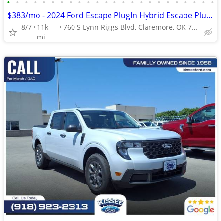
•
•
•
•
•
•
•
•
•
•
•
•
•
•
•
•
•
•
•
•
•
•
•
•
$383/mo - 2024 Ford Escape PlugIn Hybrid Escape Plug In Hybrid Escape
8/7
11k
760 S Lynn Riggs Blvd, Claremore, OK 74017
mi