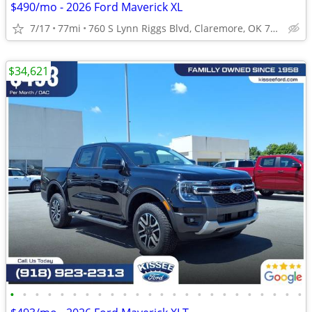
$490/mo - 2026 Ford Maverick XL
7/17
77mi
760 S Lynn Riggs Blvd, Claremore, OK 74017
$34,621
•
•
•
•
•
•
•
•
•
•
•
•
•
•
•
•
•
•
•
•
•
•
•
•