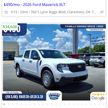
$490/mo - 2026 Ford Maverick XLT
7/15
23mi
760 S Lynn Riggs Blvd, Claremore, OK 74017
$34,608
•
•
•
•
•
•
•
•
•
•
•
•
•
•
•
•
•
•
•
•
•
•
•
•