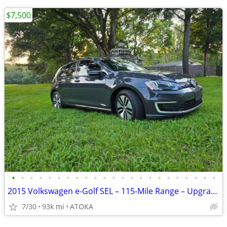
$7,500
•
•
•
•
•
•
•
•
•
•
•
•
•
•
•
•
•
•
•
•
•
•
•
2015 Volkswagen e-Golf SEL – 115-Mile Range – Upgraded Battery
7/30
93k mi
ATOKA