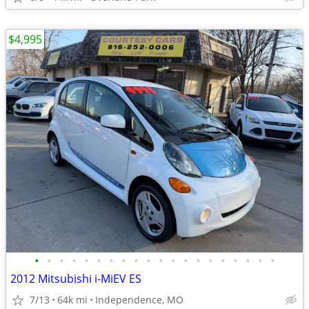
$4,995
•
•
•
•
•
•
•
•
•
•
•
•
•
•
•
•
•
•
•
•
2012 Mitsubishi i-MiEV ES
7/13
64k mi
Independence, MO