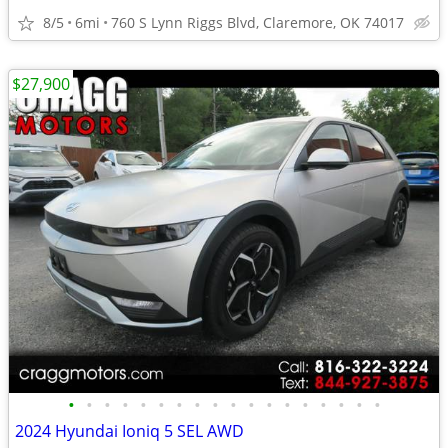
8/5
6mi
760 S Lynn Riggs Blvd, Claremore, OK 74017
$27,900
•
•
•
•
•
•
•
•
•
•
•
•
•
•
•
•
•
•
2024 Hyundai Ioniq 5 SEL AWD