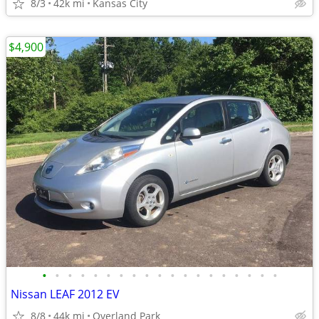
8/3
42k mi
Kansas City
$4,900
•
•
•
•
•
•
•
•
•
•
•
•
•
•
•
•
•
•
•
Nissan LEAF 2012 EV
8/8
44k mi
Overland Park