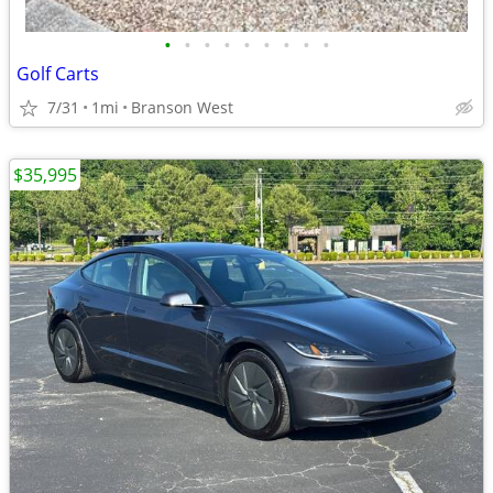
•
•
•
•
•
•
•
•
•
Golf Carts
7/31
1mi
Branson West
$35,995