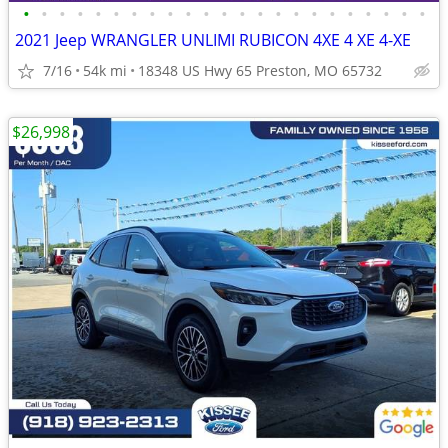
•
•
•
•
•
•
•
•
•
•
•
•
•
•
•
•
•
•
•
•
•
•
•
2021 Jeep WRANGLER UNLIMI RUBICON 4XE 4 XE 4-XE
7/16
54k mi
18348 US Hwy 65 Preston, MO 65732
$26,998