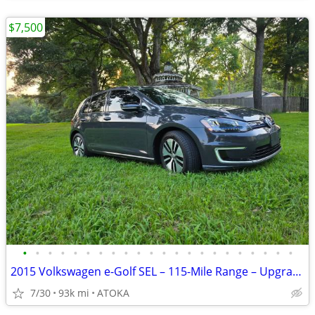
$7,500
•
•
•
•
•
•
•
•
•
•
•
•
•
•
•
•
•
•
•
•
•
•
2015 Volkswagen e-Golf SEL – 115-Mile Range – Upgraded Battery
7/30
93k mi
ATOKA