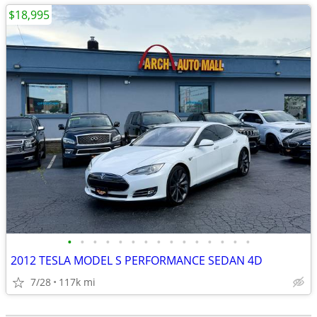
$18,995
•
•
•
•
•
•
•
•
•
•
•
•
•
•
•
2012 TESLA MODEL S PERFORMANCE SEDAN 4D
7/28
117k mi