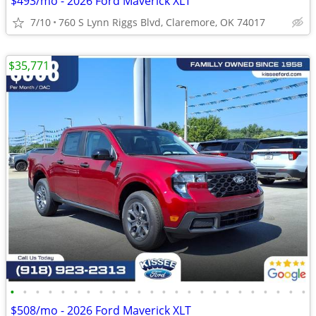
$493/mo - 2026 Ford Maverick XLT
7/10
760 S Lynn Riggs Blvd, Claremore, OK 74017
$35,771
•
•
•
•
•
•
•
•
•
•
•
•
•
•
•
•
•
•
•
•
•
•
•
•
$508/mo - 2026 Ford Maverick XLT