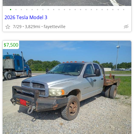
•
•
•
•
•
•
•
•
•
•
•
•
•
•
•
•
•
•
•
•
•
•
2026 Tesla Model 3
7/29
3,829mi
fayetteville
$7,500