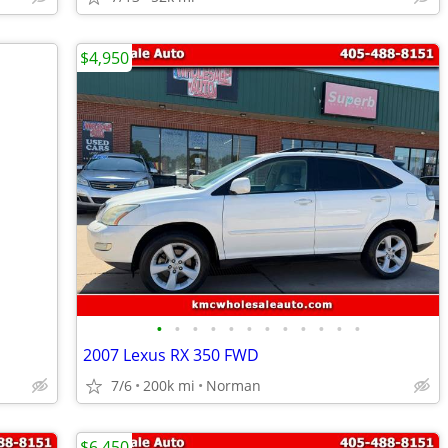
$4,950
•
•
•
•
•
•
•
•
•
•
•
•
2007 Lexus RX 350 FWD
7/6
200k mi
Norman
$6,450