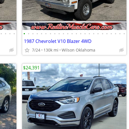
•
•
•
•
•
•
•
•
•
•
•
•
•
•
•
•
•
•
•
•
•
•
•
•
•
•
•
•
1987 Chevrolet V10 Blazer 4WD
7/24
130k mi
Wilson Oklahoma
$24,391