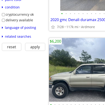
condition
•
•
•
•
•
•
•
•
•
•
•
cryptocurrency ok
2020 gmc Denali duramax 2500
delivery available
7/28
117k mi
Ardmore
language of posting
related searches
$6,200
reset
apply
•
•
•
•
•
•
•
•
•
•
•
•
•
•