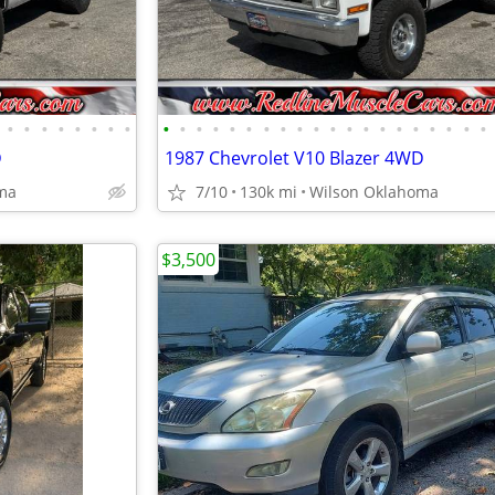
•
•
•
•
•
•
•
•
•
•
•
•
•
•
•
•
•
•
•
•
•
•
•
•
•
•
•
•
D
1987 Chevrolet V10 Blazer 4WD
ma
7/10
130k mi
Wilson Oklahoma
$3,500