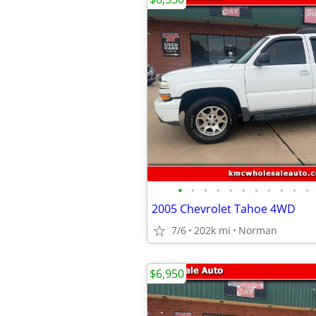
•
•
•
•
•
•
•
•
•
•
•
2005 Chevrolet Tahoe 4WD
7/6
202k mi
Norman
$6,950