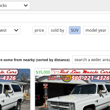
ucks
est
price
sold by
SUV
model year
search a wider are
are some from nearby (sorted by distance)
$35,000