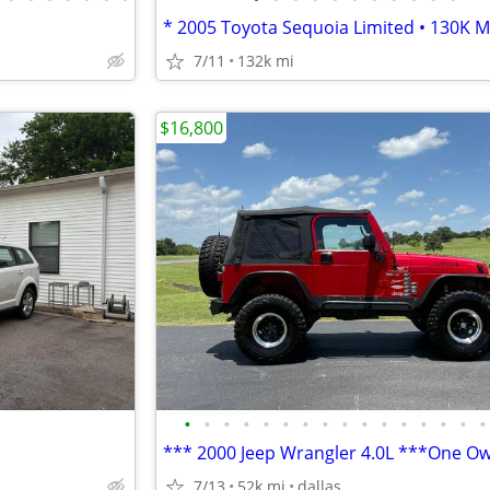
7/11
132k mi
$16,800
•
•
•
•
•
•
•
•
•
•
•
•
•
•
•
•
7/13
52k mi
dallas