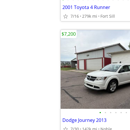
2001 Toyota 4 Runner
7/16
279k mi
Fort Sill
$7,200
•
•
•
•
•
•
Dodge Journey 2013
7/30
142k mi
Noble