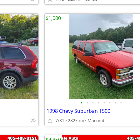
$1,000
•
•
•
•
•
•
•
•
1998 Chevy Suburban 1500
7/31
282k mi
Macomb
$4,950