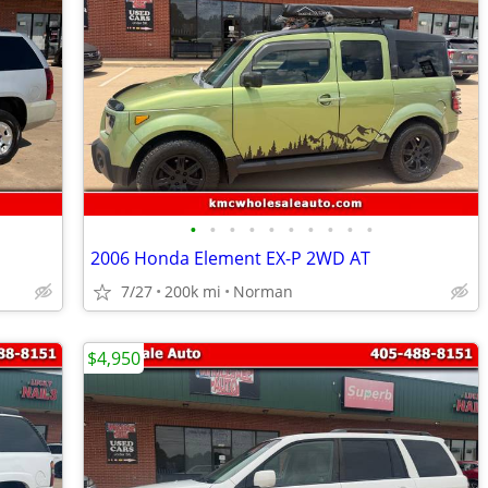
•
•
•
•
•
•
•
•
•
•
2006 Honda Element EX-P 2WD AT
7/27
200k mi
Norman
$4,950