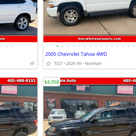
•
•
•
•
•
•
•
•
•
•
•
•
•
•
•
•
•
•
2005 Chevrolet Tahoe 4WD
7/27
202k mi
Norman
$4,958