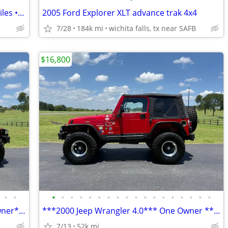
* 2005 Toyota Sequoia Limited • 130K Miles • Clean CARFAX
2005 Ford Explorer XLT advance trak 4x4
7/28
184k mi
wichita falls, tx near SAFB
$16,800
•
•
•
•
•
•
•
•
•
•
•
•
•
•
•
•
•
•
•
•
*** 2000 Jeep Wrangler 4.0L ***One Owner*** 52k Original Miles***
***2000 Jeep Wrangler 4.0*** One Owner *** 52k Original Miles***
7/13
52k mi