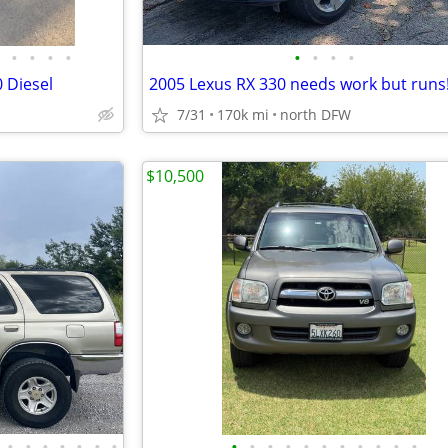
•
•
•
•
•
•
•
•
 Diesel
2005 Lexus RX 330 needs work but runs!
7/31
170k mi
north DFW
$10,500
•
•
•
•
•
•
•
•
•
•
•
•
•
•
•
•
•
•