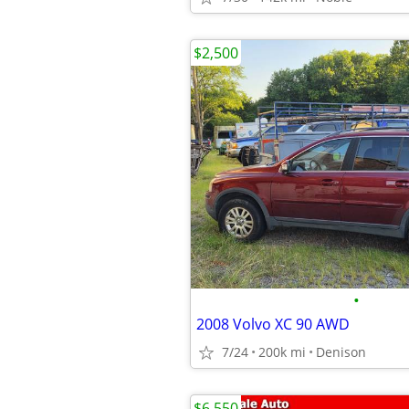
$2,500
•
2008 Volvo XC 90 AWD
7/24
200k mi
Denison
$6,550