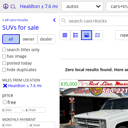
CL
Healdton ± 7.6 mi
autos
cars+tr
« all cars+trucks
SUVs for sale
new
all
owner
dealer
search titles only
has image
posted today
Zero local results found. Here 
hide duplicates
MILES FROM LOCATION
$35,000
Healdton ± 7.6 mi
price
free
$
– $
MONTHLY PAYMENT
-
$
$