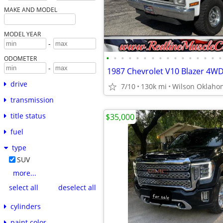
MAKE AND MODEL
MODEL YEAR
-
•
•
•
•
•
•
•
•
•
•
•
•
•
•
•
•
ODOMETER
-
1987 Chevrolet V10 Blazer 4W
drive
7/10
130k mi
Wilson Oklaho
transmission
title status
$35,000
fuel
type
SUV
more...
select all
deselect all
cylinders
paint color