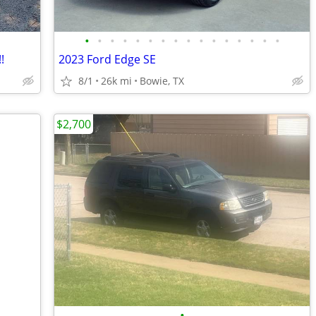
•
•
•
•
•
•
•
•
•
•
•
•
•
•
•
•
!
2023 Ford Edge SE
8/1
26k mi
Bowie, TX
$2,700
•