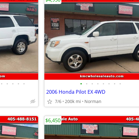
•
•
•
•
•
•
•
•
•
•
•
•
•
2006 Honda Pilot EX 4WD
7/6
200k mi
Norman
$6,450