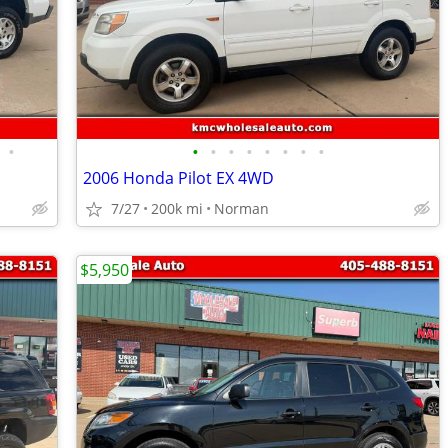
•
•
•
•
•
•
•
•
•
2006 Honda Pilot EX 4WD
7/27
200k mi
Norman
$5,950