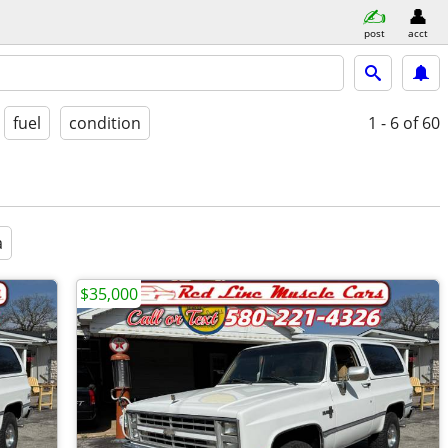
post
acct
fuel
condition
1 - 6
of 60
a
$35,000