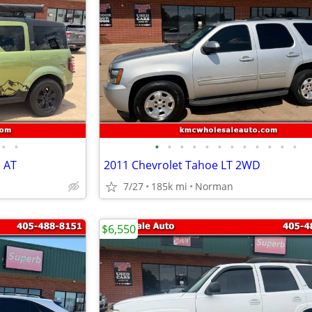
•
•
•
•
•
•
•
•
•
•
•
•
•
•
 AT
2011 Chevrolet Tahoe LT 2WD
7/27
185k mi
Norman
$6,550