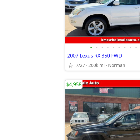
•
•
•
•
•
•
•
•
•
2007 Lexus RX 350 FWD
7/27
200k mi
Norman
$4,958