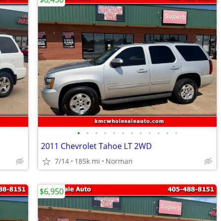
•
•
•
•
•
•
•
•
•
•
•
•
2011 Chevrolet Tahoe LT 2WD
7/14
185k mi
Norman
$6,950