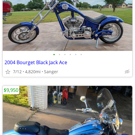
•
•
•
•
•
•
2004 Bourget Black Jack Ace
7/12
4,820mi
Sanger
$9,950