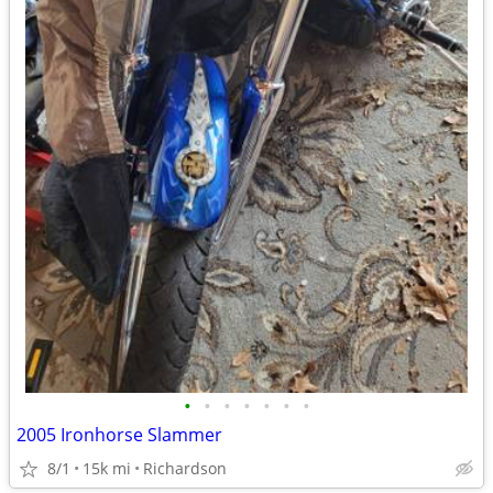
•
•
•
•
•
•
•
2005 Ironhorse Slammer
8/1
15k mi
Richardson