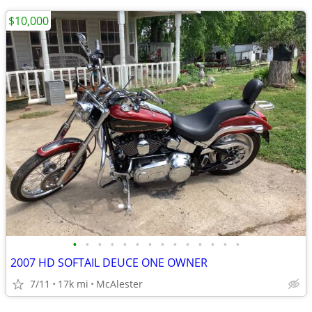
$10,000
•
•
•
•
•
•
•
•
•
•
•
•
•
•
2007 HD SOFTAIL DEUCE ONE OWNER
7/11
17k mi
McAlester