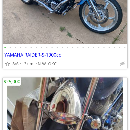
•
•
•
•
•
•
•
•
•
•
•
•
•
•
•
•
•
•
•
•
•
•
•
•
YAMAHA RAIDER-S-1900cc
8/6
13k mi
N.W. OKC
$25,000