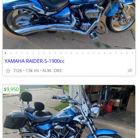
•
•
•
•
•
•
•
•
•
•
•
•
•
•
•
•
•
•
•
•
•
•
•
•
YAMAHA RAIDER-S-1900cc
7/26
13k mi
N.W. OKC
$9,950