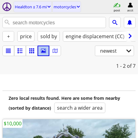
Healdton ± 7.6 mi
motorcycles
post
acct
+
price
sold by
engine displacement (CC)
st
newest
1 - 2
of 7
Zero local results found. Here are some from nearby
search a wider area
(sorted by distance)
$10,000