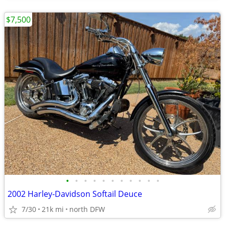
$7,500
•
•
•
•
•
•
•
•
•
•
•
2002 Harley-Davidson Softail Deuce
7/30
21k mi
north DFW