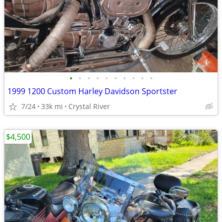
•
•
•
•
•
•
•
•
•
•
1999 1200 Custom Harley Davidson Sportster
7/24
33k mi
Crystal River
$4,500