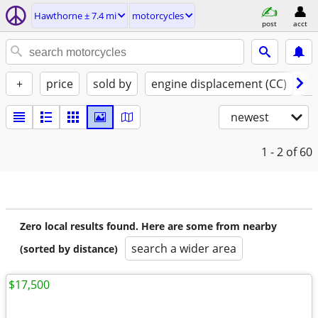
Hawthorne ± 7.4 mi
motorcycles
post
acct
+
price
sold by
engine displacement (CC)
st
newest
1 - 2
of 60
Zero local results found. Here are some from nearby
search a wider area
(sorted by distance)
$17,500