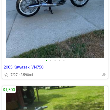
•
•
•
•
•
2005 Kawasaki VN750
7/27
2,590mi
$1,500