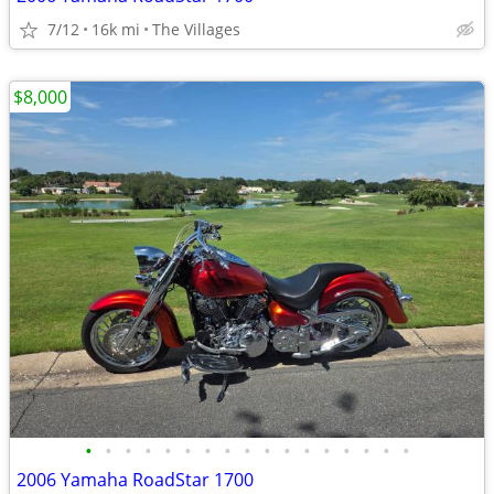
7/12
16k mi
The Villages
$8,000
•
•
•
•
•
•
•
•
•
•
•
•
•
•
•
•
•
2006 Yamaha RoadStar 1700