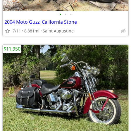
•
•
•
2004 Moto Guzzi California Stone
7/11
8,881mi
Saint Augustine
$11,950