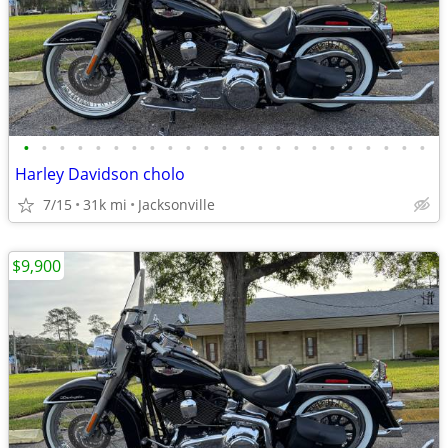
•
•
•
•
•
•
•
•
•
•
•
•
•
•
•
•
•
•
•
•
•
•
•
Harley Davidson cholo
7/15
31k mi
Jacksonville
$9,900