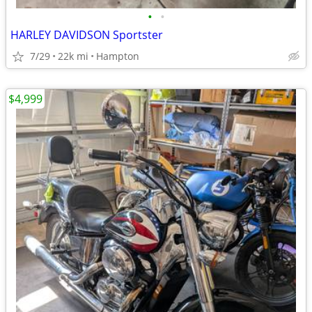
•
•
HARLEY DAVIDSON Sportster
7/29
22k mi
Hampton
$4,999