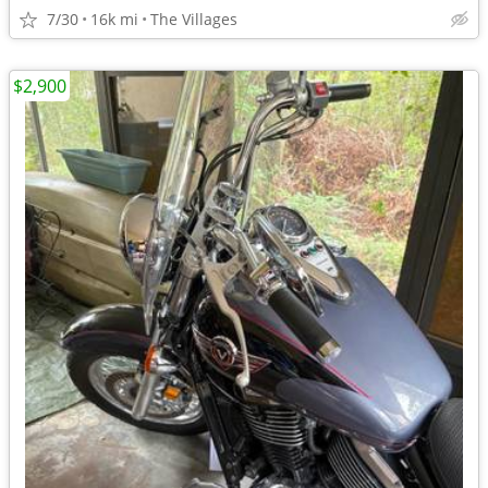
7/30
16k mi
The Villages
$2,900