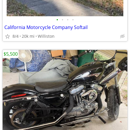
•
•
•
•
California Motorcycle Company Softail
8/4
20k mi
Williston
$5,500