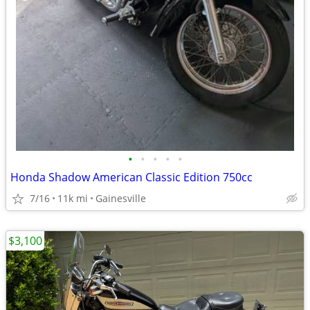
•
•
•
•
•
Honda Shadow American Classic Edition 750cc
7/16
11k mi
Gainesville
$3,100