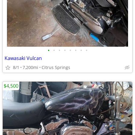
•
•
•
•
•
•
•
•
Kawasaki Vulcan
8/1
7,200mi
Citrus Springs
$4,500