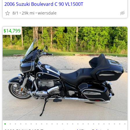
2006 Suzuki Boulevard C 90 VL1500T
8/1
29k mi
wiersdale
$14,799
•
•
•
•
•
•
•
•
•
•
•
•
•
•
•
•
•
•
•
•
•
•
•
•