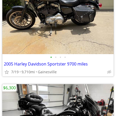
•
•
•
•
2005 Harley Davidson Sportster 9700 miles
7/19
9,710mi
Gainesville
$6,300