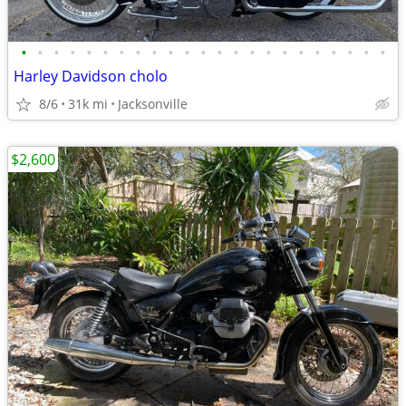
•
•
•
•
•
•
•
•
•
•
•
•
•
•
•
•
•
•
•
•
•
•
•
Harley Davidson cholo
8/6
31k mi
Jacksonville
$2,600