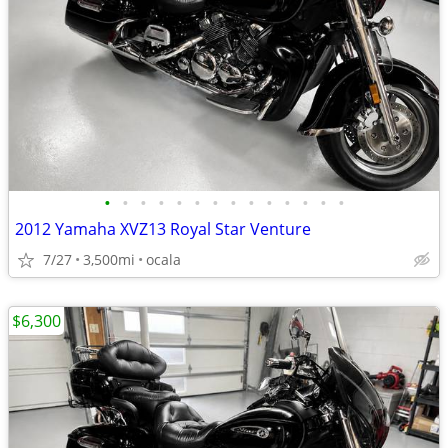
•
•
•
•
•
•
•
•
•
•
•
•
•
•
2012 Yamaha XVZ13 Royal Star Venture
7/27
3,500mi
ocala
$6,300