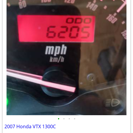
•
•
•
•
2007 Honda VTX 1300C