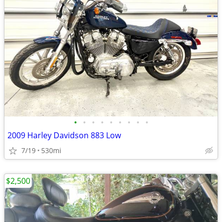
•
•
•
•
•
•
•
•
•
2009 Harley Davidson 883 Low
7/19
530mi
$2,500