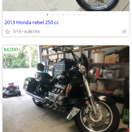
•
•
•
•
•
•
•
•
2013 Honda rebel 250 cc
7/19
6,061mi
$4,000