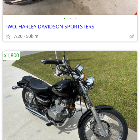
•
•
•
TWO. HARLEY DAVIDSON SPORTSTERS
7/20
50k mi
$1,800