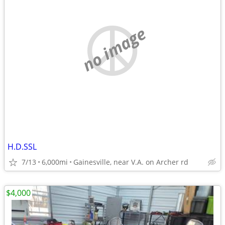
no image
H.D.SSL
7/13
6,000mi
Gainesville, near V.A. on Archer rd
$4,000