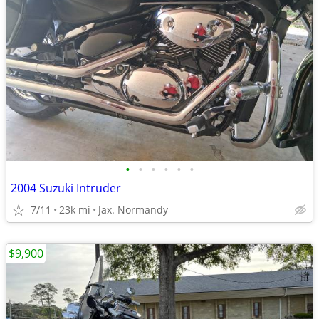
•
•
•
•
•
•
2004 Suzuki Intruder
7/11
23k mi
Jax. Normandy
$9,900