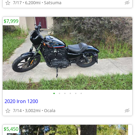
7/17
6,200mi
Satsuma
$7,999
•
•
•
•
•
•
2020 Iron 1200
7/14
3,002mi
Ocala
$5,450