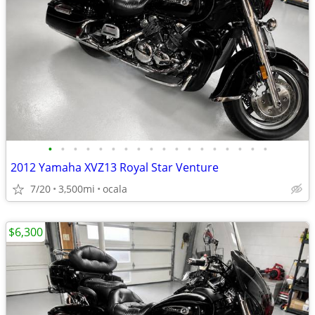
•
•
•
•
•
•
•
•
•
•
•
•
•
•
•
•
•
•
2012 Yamaha XVZ13 Royal Star Venture
7/20
3,500mi
ocala
$6,300