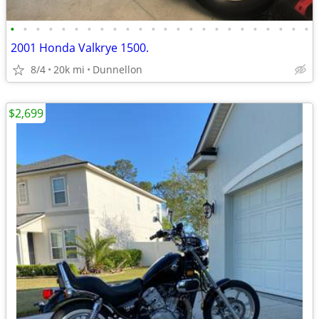
•
•
•
•
•
•
•
•
•
•
•
•
•
•
•
•
•
•
•
•
•
•
•
•
2001 Honda Valkrye 1500.
8/4
20k mi
Dunnellon
$2,699