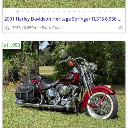
•
•
•
•
•
•
•
•
•
•
•
•
•
•
•
•
•
•
•
2001 Harley Davidson Heritage Springer FLSTS 6,950 miles,
7/23
6,950mi
Palm Coast
$11,950