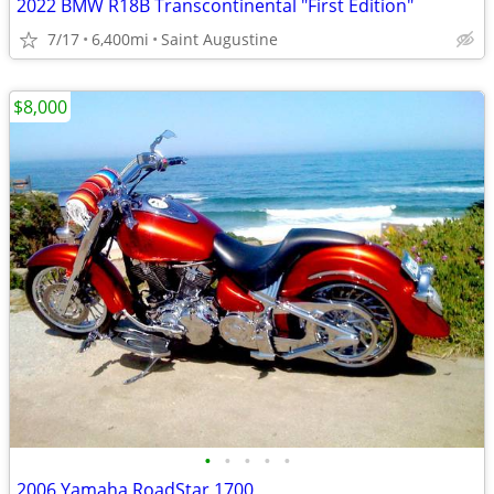
2022 BMW R18B Transcontinental "First Edition"
7/17
6,400mi
Saint Augustine
$8,000
•
•
•
•
•
2006 Yamaha RoadStar 1700