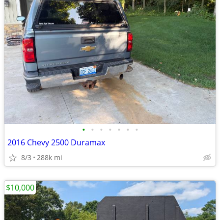
•
•
•
•
•
•
•
2016 Chevy 2500 Duramax
8/3
288k mi
$10,000