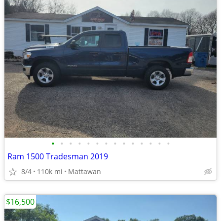
•
•
•
•
•
•
•
•
•
•
•
•
•
•
Ram 1500 Tradesman 2019
8/4
110k mi
Mattawan
$16,500