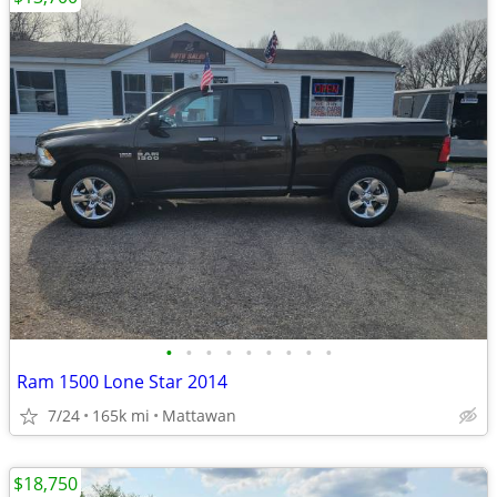
•
•
•
•
•
•
•
•
•
Ram 1500 Lone Star 2014
7/24
165k mi
Mattawan
$18,750