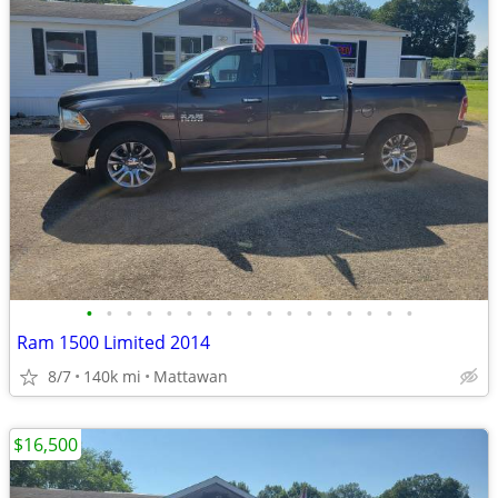
•
•
•
•
•
•
•
•
•
•
•
•
•
•
•
•
•
Ram 1500 Limited 2014
8/7
140k mi
Mattawan
$16,500