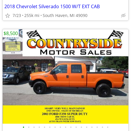
2018 Chevrolet Silverado 1500 W/T EXT CAB
7/23
255k mi
South Haven, MI 49090
$8,500
•
•
•
•
•
•
•
•
•
•
•
•
•
•
•
•
•