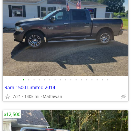
•
•
•
•
•
•
•
•
•
•
•
•
•
•
•
•
•
Ram 1500 Limited 2014
7/21
140k mi
Mattawan
$12,500