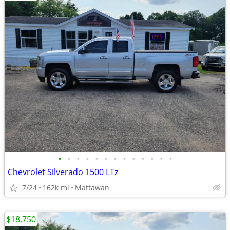
•
•
•
•
•
•
•
•
•
•
•
•
•
Chevrolet Silverado 1500 LTz
7/24
162k mi
Mattawan
$18,750