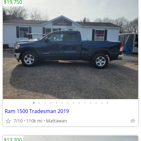
$19,750
•
•
•
•
•
•
•
•
•
•
•
•
•
•
Ram 1500 Tradesman 2019
7/10
110k mi
Mattawan
$13,700