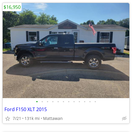
$16,950
•
•
•
•
•
•
•
•
•
•
•
•
Ford F150 XLT 2015
7/21
131k mi
Mattawan