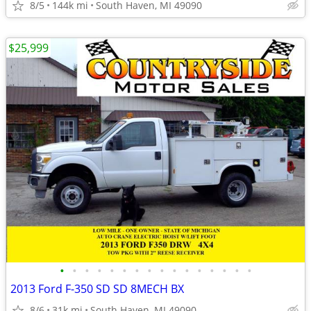
8/5
144k mi
South Haven, MI 49090
$25,999
•
•
•
•
•
•
•
•
•
•
•
•
•
•
•
•
2013 Ford F-350 SD SD 8MECH BX
8/6
31k mi
South Haven, MI 49090