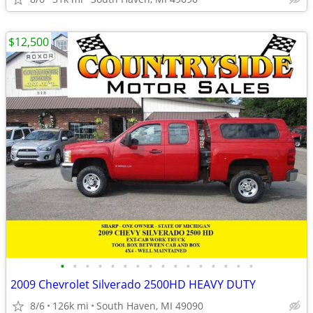
$12,500
•
•
•
•
•
•
•
•
•
•
•
•
•
•
•
•
2009 Chevrolet Silverado 2500HD HEAVY DUTY
8/6
126k mi
South Haven, MI 49090