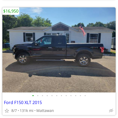
$16,950
•
•
•
•
•
•
•
•
•
•
•
•
Ford F150 XLT 2015
8/7
131k mi
Mattawan