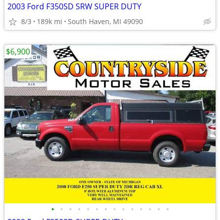
2003 Ford F350SD SRW SUPER DUTY
8/3
189k mi
South Haven, MI 49090
$6,900
•
•
•
•
•
•
•
•
•
•
•
•
•
•