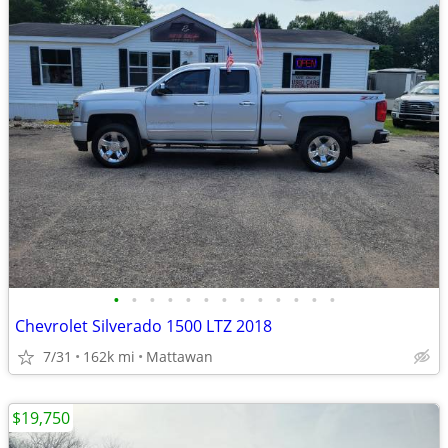
•
•
•
•
•
•
•
•
•
•
•
•
•
Chevrolet Silverado 1500 LTZ 2018
7/31
162k mi
Mattawan
$19,750