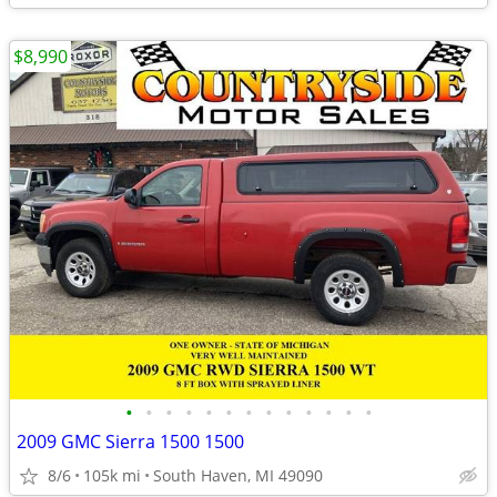
$8,990
•
•
•
•
•
•
•
•
•
•
•
•
•
2009 GMC Sierra 1500 1500
8/6
105k mi
South Haven, MI 49090