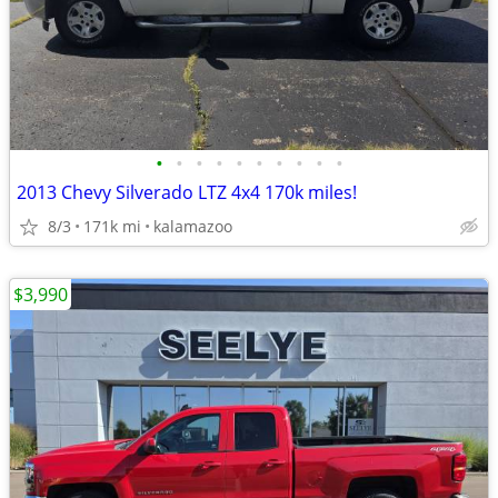
•
•
•
•
•
•
•
•
•
•
2013 Chevy Silverado LTZ 4x4 170k miles!
8/3
171k mi
kalamazoo
$3,990