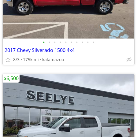
•
•
•
•
•
•
•
•
•
•
2017 Chevy Silverado 1500 4x4
8/3
175k mi
kalamazoo
$6,500