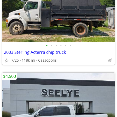
•
•
•
•
•
•
2003 Sterling Acterra chip truck
7/25
118k mi
Cassopolis
$4,500