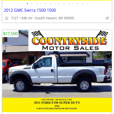
•
•
•
•
•
•
•
•
•
•
•
•
•
•
2012 GMC Sierra 1500 1500
7/27
94k mi
South Haven, MI 49090
$17,500