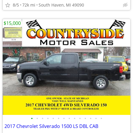
8/5
72k mi
South Haven, MI 49090
$15,000
•
•
•
•
•
•
•
•
•
•
•
•
•
•
2017 Chevrolet Silverado 1500 LS DBL CAB