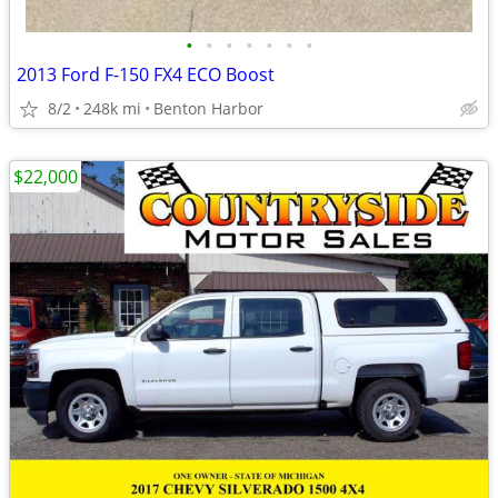
•
•
•
•
•
•
•
2013 Ford F-150 FX4 ECO Boost
8/2
248k mi
Benton Harbor
$22,000