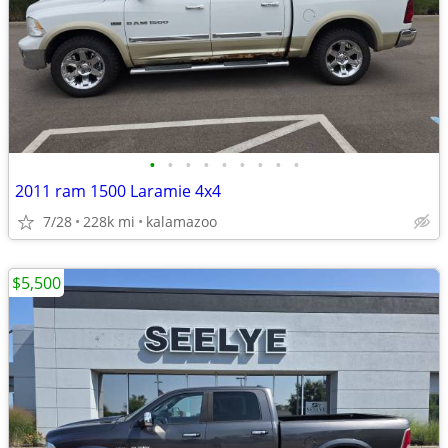
•
•
•
•
•
•
•
•
•
2011 ram 1500 Laramie 4x4
7/28
228k mi
kalamazoo
$5,500