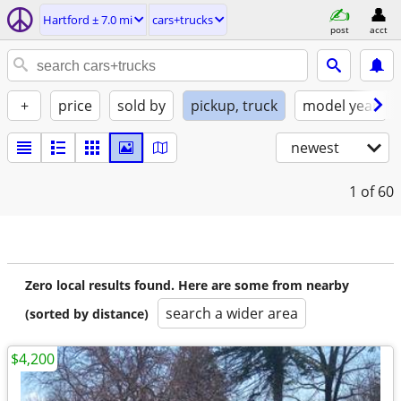
Hartford ± 7.0 mi
cars+trucks
post
acct
+
price
sold by
pickup, truck
model year
newest
1
of 60
Zero local results found. Here are some from nearby
search a wider area
(sorted by distance)
$4,200