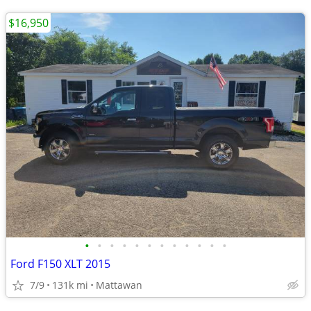
$16,950
•
•
•
•
•
•
•
•
•
•
•
•
Ford F150 XLT 2015
7/9
131k mi
Mattawan