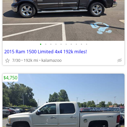
•
•
•
•
•
•
•
•
•
•
2015 Ram 1500 Limited 4x4 192k miles!
7/30
192k mi
kalamazoo
$4,750