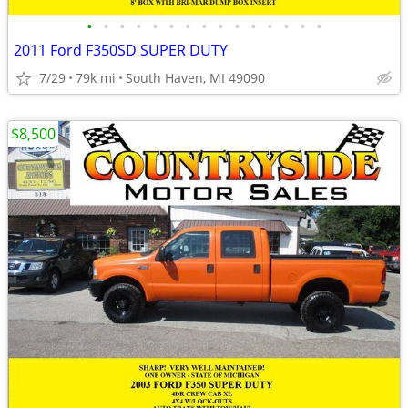
•
•
•
•
•
•
•
•
•
•
•
•
•
•
•
2011 Ford F350SD SUPER DUTY
7/29
79k mi
South Haven, MI 49090
$8,500