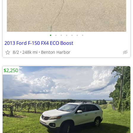
•
•
•
•
•
•
•
2013 Ford F-150 FX4 ECO Boost
8/2
248k mi
Benton Harbor
$2,250