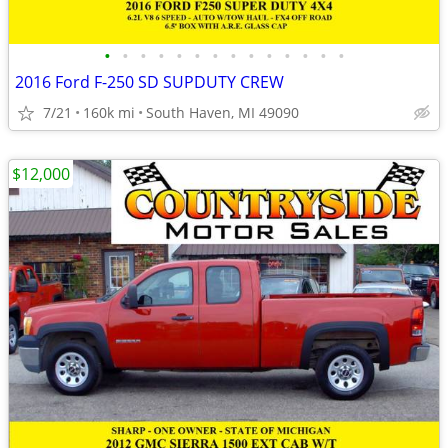
•
•
•
•
•
•
•
•
•
•
•
•
•
•
2016 Ford F-250 SD SUPDUTY CREW
7/21
160k mi
South Haven, MI 49090
$12,000