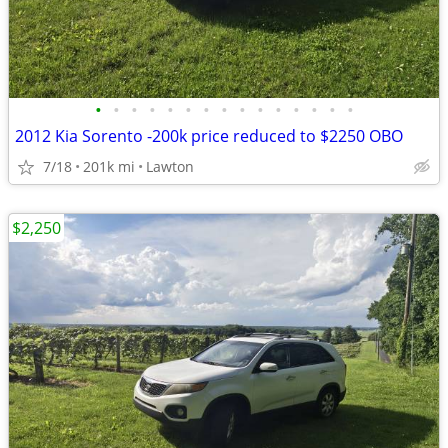
•
•
•
•
•
•
•
•
•
•
•
•
•
•
•
2012 Kia Sorento -200k price reduced to $2250 OBO
7/18
201k mi
Lawton
$2,250