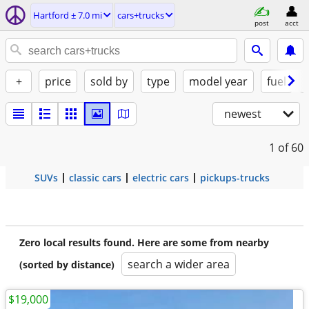
Hartford ± 7.0 mi
cars+trucks
post
acct
+
price
sold by
type
model year
fuel
newest
1
of 60
SUVs
classic cars
electric cars
pickups-trucks
Zero local results found. Here are some from nearby
search a wider area
(sorted by distance)
$19,000