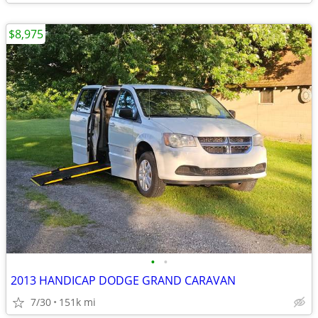
$8,975
•
•
2013 HANDICAP DODGE GRAND CARAVAN
7/30
151k mi