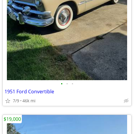
•
•
•
1951 Ford Convertible
7/9
46k mi
$19,000