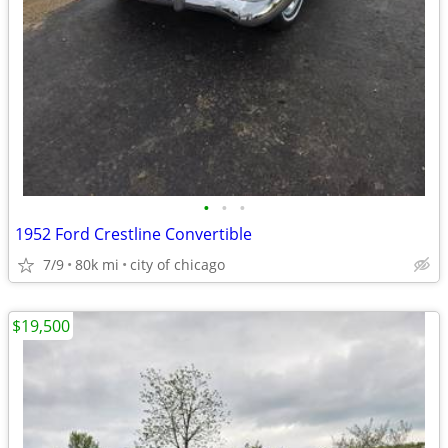
•
•
•
1952 Ford Crestline Convertible
7/9
80k mi
city of chicago
$19,500