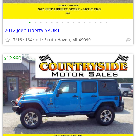
•
•
•
•
•
•
•
•
•
•
•
•
•
•
•
2012 Jeep Liberty SPORT
7/16
184k mi
South Haven, MI 49090
$12,990