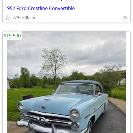
•
•
•
1952 Ford Crestline Convertible
7/9
80k mi
$19,500