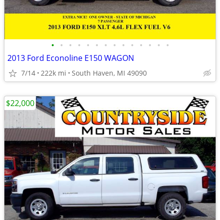
•
•
•
•
•
•
•
•
•
•
•
•
•
•
2013 Ford Econoline E150 WAGON
7/14
222k mi
South Haven, MI 49090
$22,000