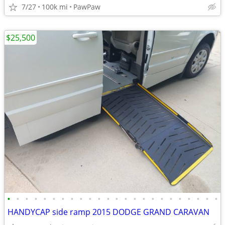
7/27
100k mi
PawPaw
$25,500
•
•
•
•
•
•
•
•
•
•
•
•
•
•
•
•
•
•
•
•
•
•
•
•
HANDYCAP side ramp 2015 DODGE GRAND CARAVAN