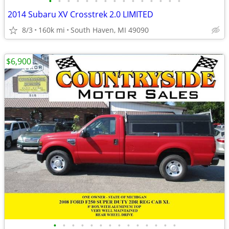
•
•
•
•
•
•
•
•
•
•
•
•
•
•
•
2014 Subaru XV Crosstrek 2.0 LIMITED
8/3
160k mi
South Haven, MI 49090
$6,900
•
•
•
•
•
•
•
•
•
•
•
•
•
•