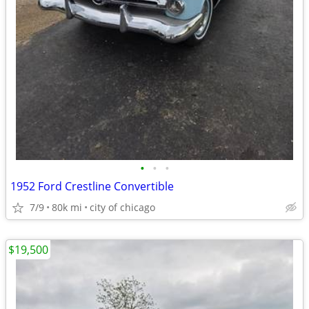
•
•
•
1952 Ford Crestline Convertible
7/9
80k mi
city of chicago
$19,500