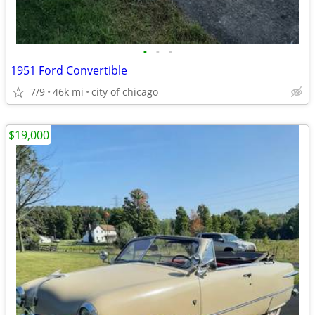
•
•
•
1951 Ford Convertible
7/9
46k mi
city of chicago
$19,000