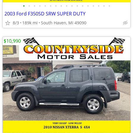
•
•
•
•
•
•
•
•
•
•
•
•
•
•
•
•
•
2003 Ford F350SD SRW SUPER DUTY
8/3
189k mi
South Haven, MI 49090
$10,990