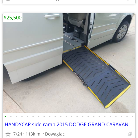
$25,500
•
•
•
•
•
•
•
•
•
•
•
•
•
•
•
•
•
•
•
•
•
•
•
•
HANDYCAP side ramp 2015 DODGE GRAND CARAVAN
7/24
113k mi
Dowagiac