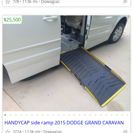
7/8
113k mi
Dowagiac
$25,500
•
•
•
•
•
•
•
•
•
•
•
•
•
•
•
•
•
•
•
•
•
•
•
•
HANDYCAP side ramp 2015 DODGE GRAND CARAVAN
7/24
113k mi
Dowagiac