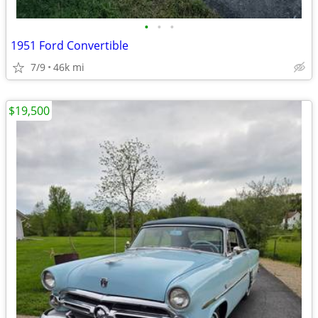
•
•
•
1951 Ford Convertible
7/9
46k mi
$19,500