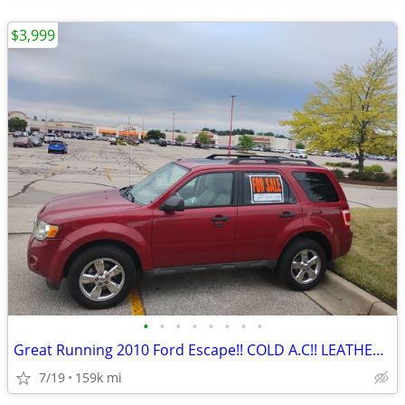
$3,999
•
•
•
•
•
•
•
•
Great Running 2010 Ford Escape!! COLD A.C!! LEATHER INTERIOR
7/19
159k mi