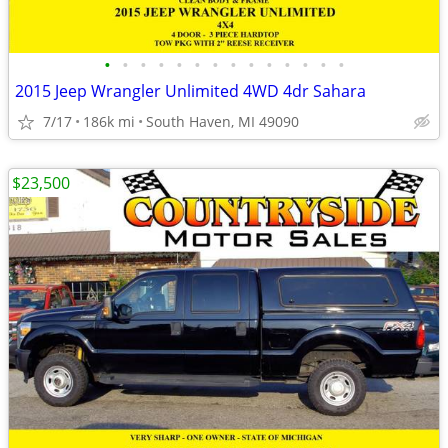
•
•
•
•
•
•
•
•
•
•
•
•
•
•
2015 Jeep Wrangler Unlimited 4WD 4dr Sahara
7/17
186k mi
South Haven, MI 49090
$23,500