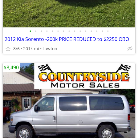
•
•
•
•
•
•
•
•
•
•
•
•
•
•
•
2012 Kia Sorento -200k PRICE REDUCED to $2250 OBO
8/6
201k mi
Lawton
$8,490