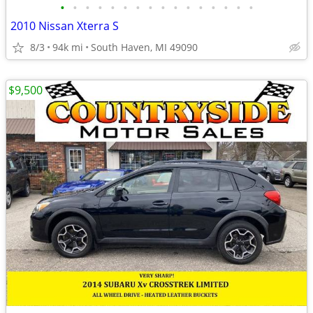
•
•
•
•
•
•
•
•
•
•
•
•
•
•
•
•
2010 Nissan Xterra S
8/3
94k mi
South Haven, MI 49090
$9,500