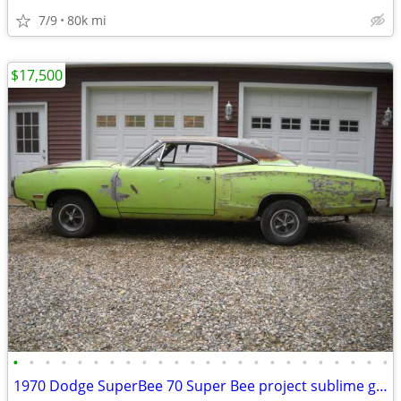
7/9
80k mi
$17,500
•
•
•
•
•
•
•
•
•
•
•
•
•
•
•
•
•
•
•
•
•
•
•
•
1970 Dodge SuperBee 70 Super Bee project sublime green 383 automatic