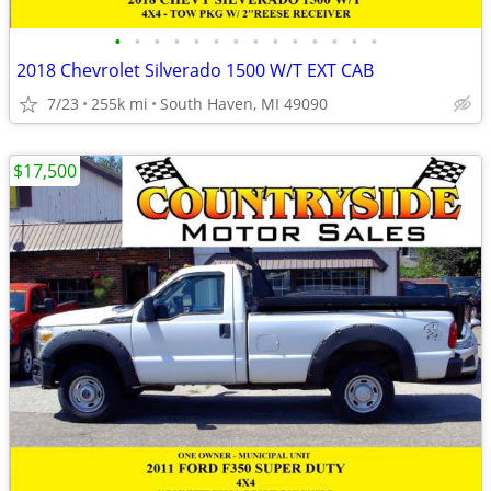
•
•
•
•
•
•
•
•
•
•
•
•
•
•
2018 Chevrolet Silverado 1500 W/T EXT CAB
7/23
255k mi
South Haven, MI 49090
$17,500