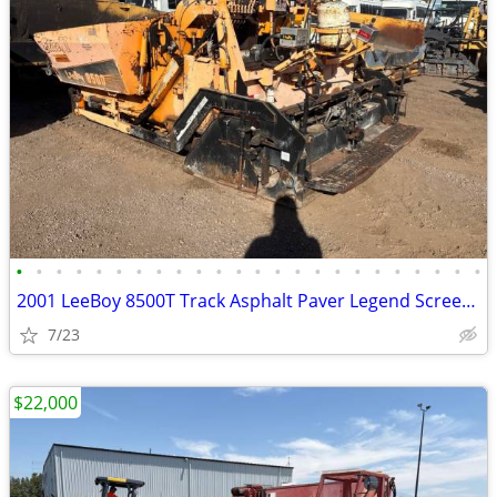
•
•
•
•
•
•
•
•
•
•
•
•
•
•
•
•
•
•
•
•
•
•
•
•
2001 LeeBoy 8500T Track Asphalt Paver Legend Screed # 4708
7/23
$22,000