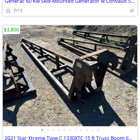
Generac 60 Kw Skid-Mounted Generator w Convault Style Tank # 4808
7/15
$3,800
•
•
•
•
•
•
•
•
•
•
•
2021 Star Xtreme Type C 1330XTC 15 ft Truss Boom JIB # 4772