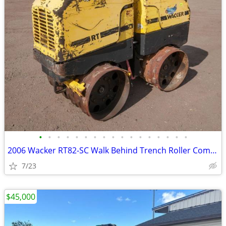
•
•
•
•
•
•
•
•
•
•
•
•
•
•
•
•
•
2006 Wacker RT82-SC Walk Behind Trench Roller Compactor # 4682
7/23
$45,000