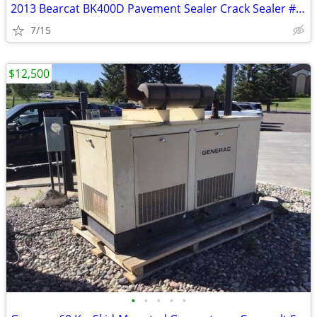
2013 Bearcat BK400D Pavement Sealer Crack Sealer # 4810
7/15
$12,500
•
•
•
•
•