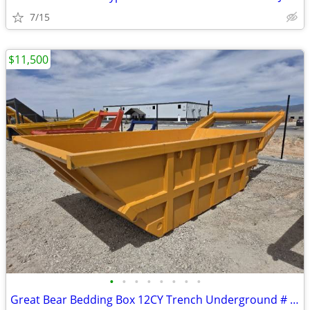
7/15
$11,500
•
•
•
•
•
•
•
•
Great Bear Bedding Box 12CY Trench Underground # 4726