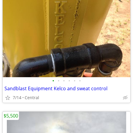
•
•
•
•
•
•
Sandblast Equipment Kelco and sweat control
7/14
Central
$5,500