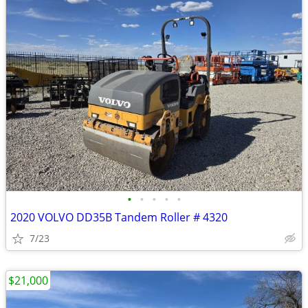
•
•
•
•
•
2020 VOLVO DD35B Tandem Roller # 4320
7/23
$21,000