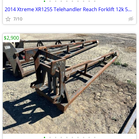
•
•
•
•
•
•
•
•
•
•
2014 Xtreme XR1255 Telehandler Reach Forklift 12k 55 ft # 4785
7/10
$2,900
•
•
•
•
•
•
•
•
•
•