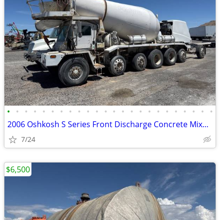
•
•
•
•
•
•
•
•
•
•
•
•
•
•
•
•
•
•
•
•
•
•
•
•
2006 Oshkosh S Series Front Discharge Concrete Mixer Truck # 4805
7/24
$6,500