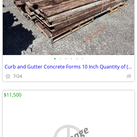
•
•
•
•
•
•
Curb and Gutter Concrete Forms 10 Inch Quantity of (20) 200 ft # 4804
7/24
$11,500