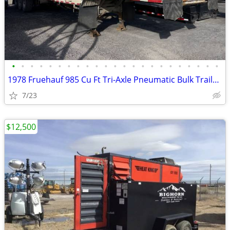
•
•
•
•
•
•
•
•
•
•
•
•
•
•
•
•
•
•
•
•
•
•
•
1978 Fruehauf 985 Cu Ft Tri-Axle Pneumatic Bulk Trailer # 4673
7/23
$12,500