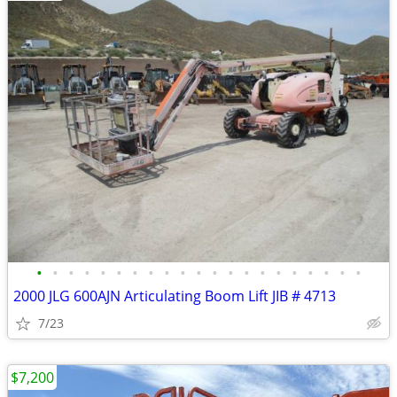
•
•
•
•
•
•
•
•
•
•
•
•
•
•
•
•
•
•
•
•
•
2000 JLG 600AJN Articulating Boom Lift JIB # 4713
7/23
$7,200