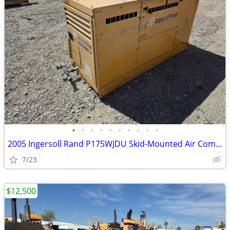
•
•
•
•
•
•
•
•
•
•
2005 Ingersoll Rand P175WJDU Skid-Mounted Air Compressor # 4711
7/23
$12,500