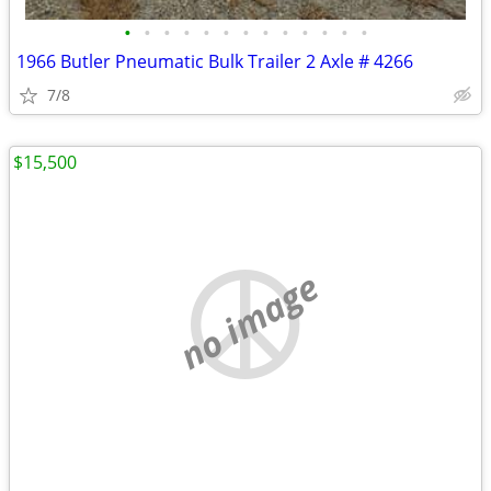
•
•
•
•
•
•
•
•
•
•
•
•
•
1966 Butler Pneumatic Bulk Trailer 2 Axle # 4266
7/8
$15,500
no image