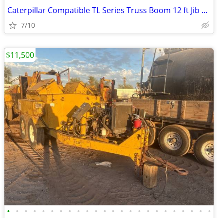
Caterpillar Compatible TL Series Truss Boom 12 ft Jib # 4774
7/10
$11,500
•
•
•
•
•
•
•
•
•
•
•
•
•
•
•
•
•
•
•
•
•
•
•
•