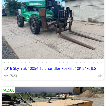
•
•
•
•
•
•
•
•
•
•
•
•
•
•
•
•
•
•
•
•
•
•
•
•
2016 SkyTrak 10054 Telehandler Forklift 10K 54Ft JLG # 4743
7/23
$6,500