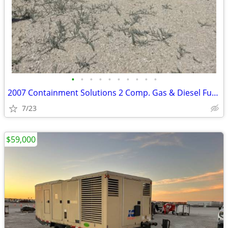
•
•
•
•
•
•
•
•
•
•
2007 Containment Solutions 2 Comp. Gas & Diesel Fuel Tank # 4770
7/23
$59,000