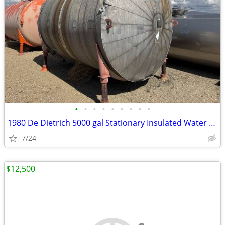
•
•
•
•
•
•
•
•
•
1980 De Dietrich 5000 gal Stationary Insulated Water Tank # 4760
7/24
$12,500