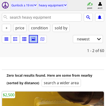
Gunlock ± 19 mi
heavy equipment
post
acct
+
price
condition
sold by
newest
1 - 2
of 60
Zero local results found. Here are some from nearby
search a wider area
(sorted by distance)
$2,500