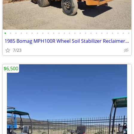
•
•
•
•
•
•
•
•
•
•
•
•
•
•
•
•
•
•
•
•
•
•
•
•
1985 Bomag MPH100R Wheel Soil Stabilizer Reclaimer # 4658
7/23
$6,500