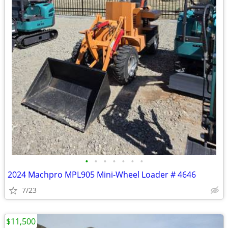
•
•
•
•
•
•
•
2024 Machpro MPL905 Mini-Wheel Loader # 4646
7/23
$11,500