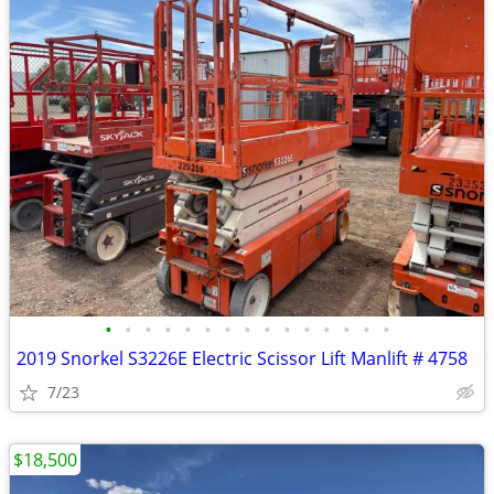
•
•
•
•
•
•
•
•
•
•
•
•
•
•
•
2019 Snorkel S3226E Electric Scissor Lift Manlift # 4758
7/23
$18,500