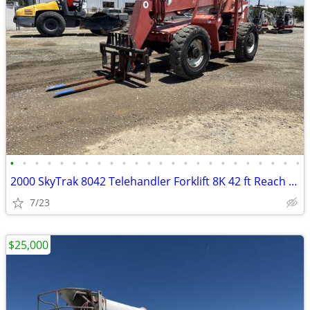
•
•
•
•
•
•
•
•
•
•
•
•
•
•
•
•
•
•
•
•
•
•
•
•
2000 SkyTrak 8042 Telehandler Forklift 8K 42 ft Reach Lift # 4777
7/23
$25,000