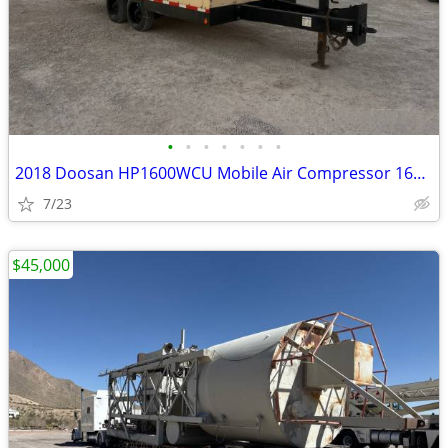
•
•
•
•
•
•
•
2018 Doosan HP1600WCU Mobile Air Compressor 1600 CFM 150 PSI # 4665
7/23
$45,000