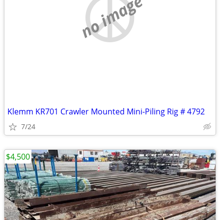
no image
Klemm KR701 Crawler Mounted Mini-Piling Rig # 4792
7/24
$4,500