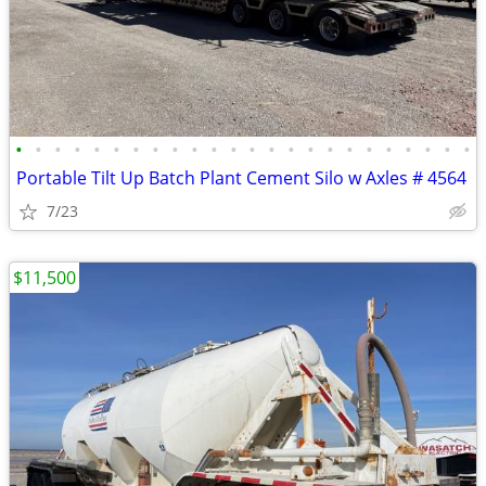
•
•
•
•
•
•
•
•
•
•
•
•
•
•
•
•
•
•
•
•
•
•
•
•
Portable Tilt Up Batch Plant Cement Silo w Axles # 4564
7/23
$11,500