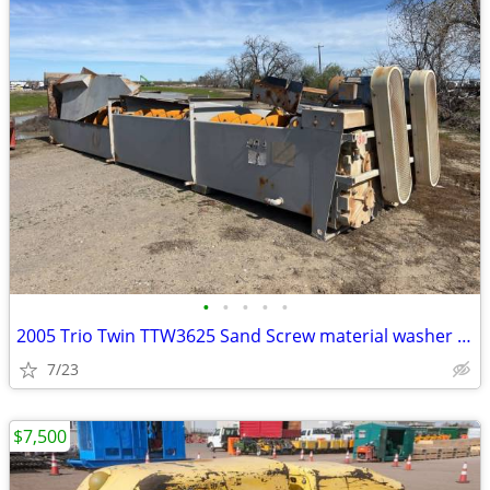
•
•
•
•
•
2005 Trio Twin TTW3625 Sand Screw material washer # 3937
7/23
$7,500