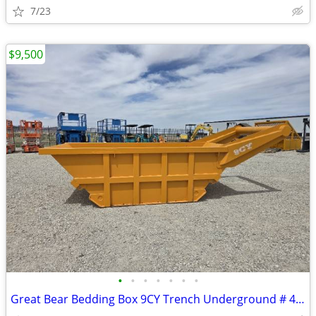
7/23
$9,500
•
•
•
•
•
•
•
Great Bear Bedding Box 9CY Trench Underground # 4727