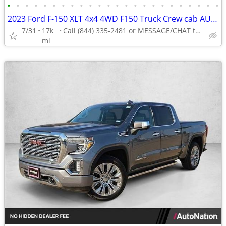
•
•
•
•
•
•
•
•
•
•
•
•
•
•
•
•
•
•
•
•
•
•
•
•
2023 Ford F-150 XLT 4x4 4WD F150 Truck Crew cab AUTONATION
7/31
17k
Call (844) 335-2481 or MESSAGE/CHAT to confirm availability
mi