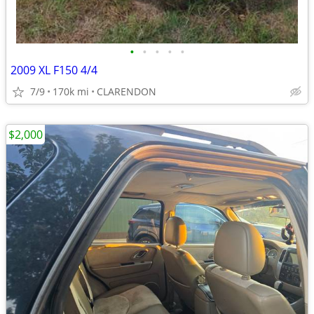
•
•
•
•
•
2009 XL F150 4/4
7/9
170k mi
CLARENDON
$2,000