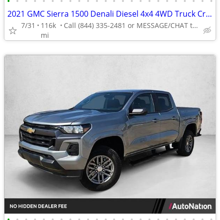
•
•
•
•
•
•
•
•
•
•
•
•
•
•
•
•
•
•
•
•
•
•
•
•
2021 GMC Sierra 1500 Denali Diesel 4x4 4WD Truck Crew cab AUTONATION
7/31
116k
Call (844) 335-2481 or MESSAGE/CHAT to confirm availability
mi
•
•
•
•
•
•
•
•
•
•
•
•
•
•
•
•
•
•
•
•
•
•
•
•