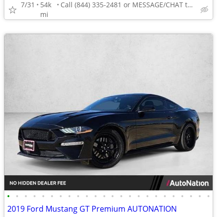
7/31
54k
Call (844) 335-2481 or MESSAGE/CHAT to confirm availability
mi
•
•
•
•
•
•
•
•
•
•
•
•
•
•
•
•
•
•
•
•
•
•
•
•
2019 Ford Mustang GT Premium AUTONATION