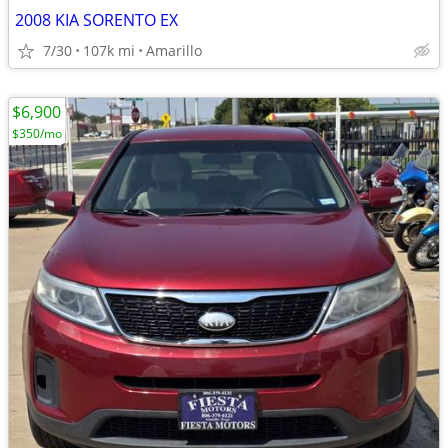
2008 KIA SORENTO EX
7/30
107k mi
Amarillo
$6,900
$350/mo