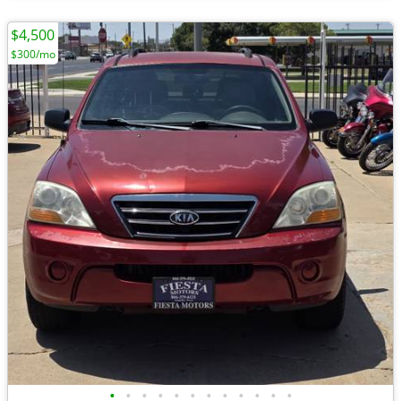
$4,500
$300/mo
•
•
•
•
•
•
•
•
•
•
•
•