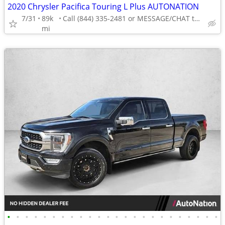
2020 Chrysler Pacifica Touring L Plus AUTONATION
7/31
89k
Call (844) 335-2481 or MESSAGE/CHAT to confirm availability
mi
•
•
•
•
•
•
•
•
•
•
•
•
•
•
•
•
•
•
•
•
•
•
•
•