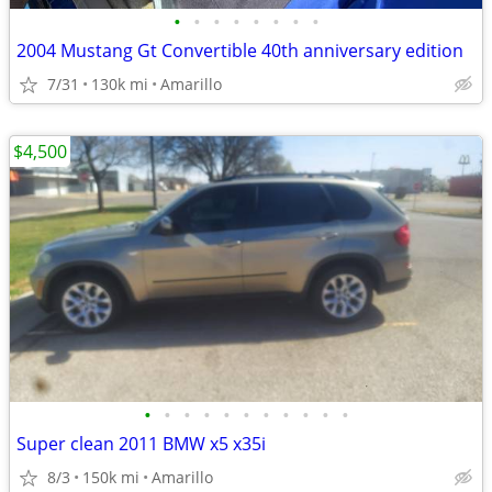
•
•
•
•
•
•
•
•
2004 Mustang Gt Convertible 40th anniversary edition
7/31
130k mi
Amarillo
$4,500
•
•
•
•
•
•
•
•
•
•
•
Super clean 2011 BMW x5 x35i
8/3
150k mi
Amarillo