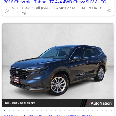
2016 Chevrolet Tahoe LTZ 4x4 4WD Chevy SUV AUTONATION
7/31
164k
Call (844) 335-2481 or MESSAGE/CHAT to confirm availability
mi
•
•
•
•
•
•
•
•
•
•
•
•
•
•
•
•
•
•
•
•
•
•
•
•