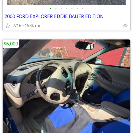
•
•
•
•
•
•
•
2000 FORD EXPLORER EDDIE BAUER EDITION
7/16
153k mi
$6,000