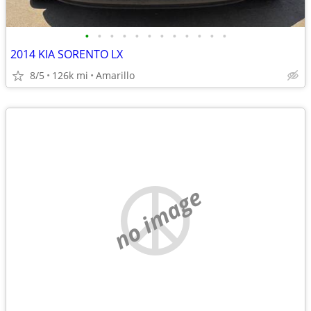
•
•
•
•
•
•
•
•
•
•
•
•
2014 KIA SORENTO LX
8/5
126k mi
Amarillo
no image