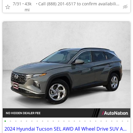
7/31
43k
Call (888) 201-6517 to confirm availability - May 14th
mi
•
•
•
•
•
•
•
•
•
•
•
•
•
•
•
•
•
•
•
•
•
•
•
•
2024 Hyundai Tucson SEL AWD All Wheel Drive SUV AUTONATION