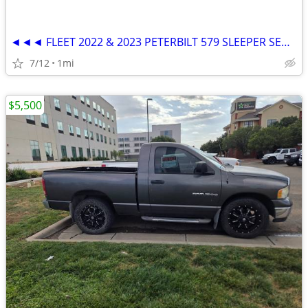
◄◄◄ FLEET 2022 & 2023 PETERBILT 579 SLEEPER SEMI TRUCKS ►►►
7/12
1mi
$5,500