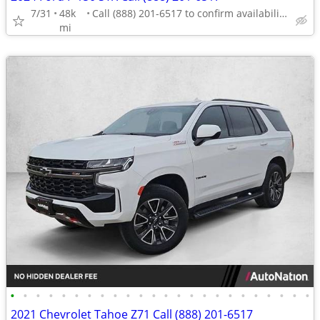
7/31
48k
Call (888) 201-6517 to confirm availability - May 14th
mi
•
•
•
•
•
•
•
•
•
•
•
•
•
•
•
•
•
•
•
•
•
•
•
•
2021 Chevrolet Tahoe Z71 Call (888) 201-6517