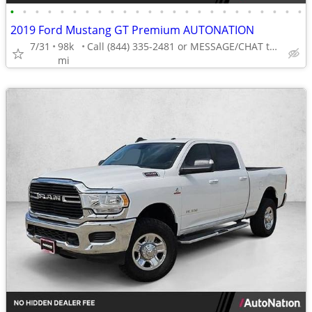
•
•
•
•
•
•
•
•
•
•
•
•
•
•
•
•
•
•
•
•
•
•
•
•
2019 Ford Mustang GT Premium AUTONATION
7/31
98k
Call (844) 335-2481 or MESSAGE/CHAT to confirm availability
mi