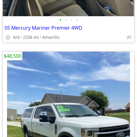
•
•
•
•
05 Mercury Mariner Premier 4WD
8/4
220k mi
Amarillo
$48,500