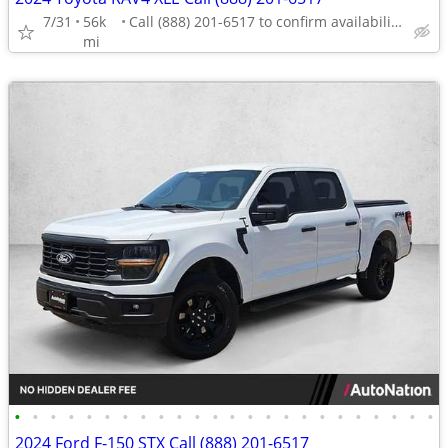
7/31
56k
Call (888) 201-6517 to confirm availability - May 14th
mi
•
•
•
•
•
•
•
•
•
•
•
•
•
•
•
•
•
•
•
•
•
•
•
•
2024 Ford F-150 STX Call (888) 201-6517