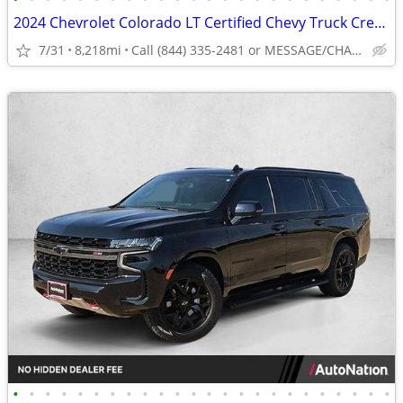
2024 Chevrolet Colorado LT Certified Chevy Truck Crew cab AUTONATION
7/31
8,218mi
Call (844) 335-2481 or MESSAGE/CHAT to confirm availability
•
•
•
•
•
•
•
•
•
•
•
•
•
•
•
•
•
•
•
•
•
•
•
•