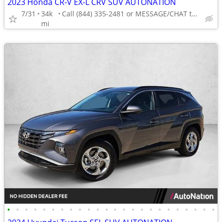
2023 Honda CR-V EX-L CRV SUV AUTONATION
7/31
34k
Call (844) 335-2481 or MESSAGE/CHAT to confirm availability
mi
•
•
•
•
•
•
•
•
•
•
•
•
•
•
•
•
•
•
•
•
•
•
•
•