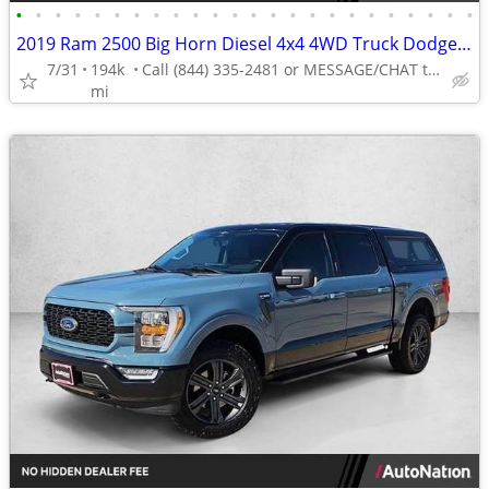
•
•
•
•
•
•
•
•
•
•
•
•
•
•
•
•
•
•
•
•
•
•
•
•
2019 Ram 2500 Big Horn Diesel 4x4 4WD Truck Dodge Crew cab AUTONATION
7/31
194k
Call (844) 335-2481 or MESSAGE/CHAT to confirm availability
mi