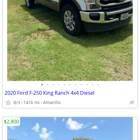
•
•
•
•
•
•
•
•
•
•
•
2020 Ford F-250 King Ranch 4x4 Diesel
8/3
141k mi
Amarillo
$2,800