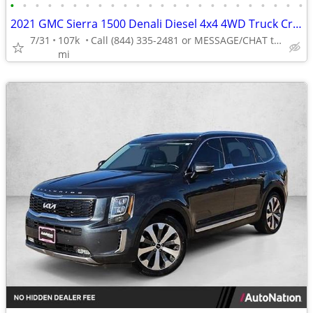
•
•
•
•
•
•
•
•
•
•
•
•
•
•
•
•
•
•
•
•
•
•
•
•
2021 GMC Sierra 1500 Denali Diesel 4x4 4WD Truck Crew cab AUTONATION
7/31
107k
Call (844) 335-2481 or MESSAGE/CHAT to confirm availability
mi