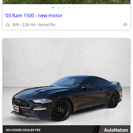
•
•
•
•
•
•
'03 Ram 1500 - new motor
8/6
22k mi
Amarillo