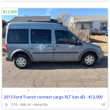
$12,000
•
•
•
•
•
•
•
•
•
•
•
•
•
2013 Ford Transit connect cargo XLT Van 4D - $12,000
7/10
84k mi
Amarillo