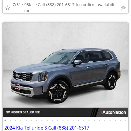
7/31
95k
Call (888) 201-6517 to confirm availability - May 14th
mi
•
•
•
•
•
•
•
•
•
•
•
•
•
•
•
•
•
•
•
•
•
•
•
•
2024 Kia Telluride S Call (888) 201-6517