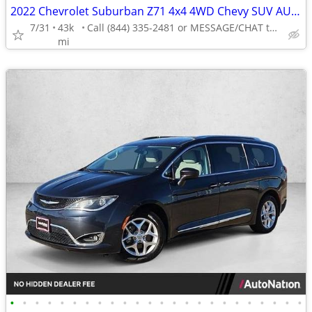
2022 Chevrolet Suburban Z71 4x4 4WD Chevy SUV AUTONATION
7/31
43k
Call (844) 335-2481 or MESSAGE/CHAT to confirm availability
mi
•
•
•
•
•
•
•
•
•
•
•
•
•
•
•
•
•
•
•
•
•
•
•
•