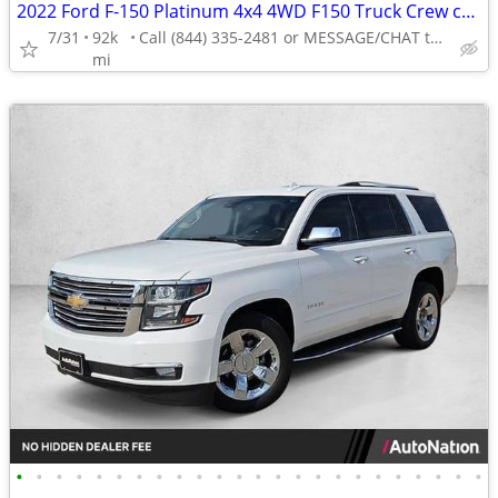
2022 Ford F-150 Platinum 4x4 4WD F150 Truck Crew cab AUTONATION
7/31
92k
Call (844) 335-2481 or MESSAGE/CHAT to confirm availability
mi
•
•
•
•
•
•
•
•
•
•
•
•
•
•
•
•
•
•
•
•
•
•
•
•