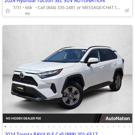
2024 Hyundai Tucson SEL SUV AUTONATION
7/31
66k
Call (844) 335-2481 or MESSAGE/CHAT to confirm availability
mi
•
•
•
•
•
•
•
•
•
•
•
•
•
•
•
•
•
•
•
•
•
•
•
•
2024 Toyota RAV4 XLE Call (888) 201-6517