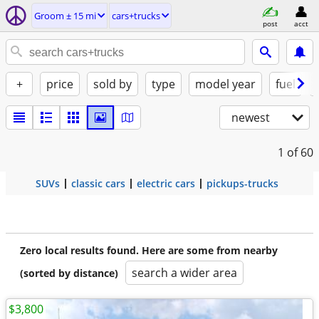
Groom ± 15 mi
cars+trucks
post
acct
+
price
sold by
type
model year
fuel
newest
1
of 60
SUVs
classic cars
electric cars
pickups-trucks
Zero local results found. Here are some from nearby
search a wider area
(sorted by distance)
$3,800