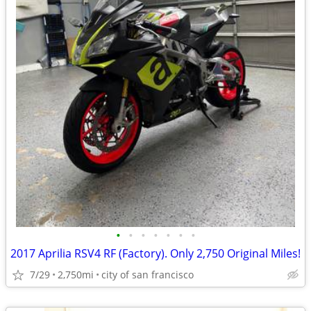
•
•
•
•
•
•
•
2017 Aprilia RSV4 RF (Factory). Only 2,750 Original Miles!
7/29
2,750mi
city of san francisco