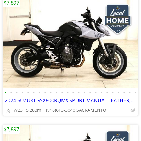
$7,897
•
•
•
•
•
•
•
•
•
•
•
•
•
•
•
•
•
•
•
•
•
•
•
•
2024 SUZUKI GSX800RQMs SPORT MANUAL LEATHER,CLEAN TITLE***
7/23
5,283mi
(916)613-3040 SACRAMENTO
$7,897