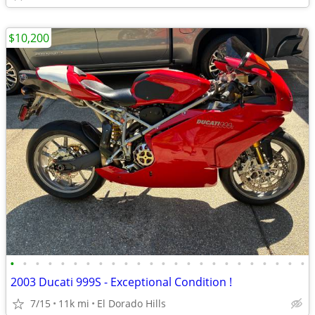
$10,200
•
•
•
•
•
•
•
•
•
•
•
•
•
•
•
•
•
•
•
•
•
•
•
•
2003 Ducati 999S - Exceptional Condition !
7/15
11k mi
El Dorado Hills