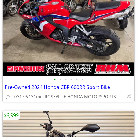
•
•
•
•
•
•
Pre-Owned 2024 Honda CBR 600RR Sport Bike
7/31
6,131mi
ROSEVILLE HONDA MOTORSPORTS
$6,999