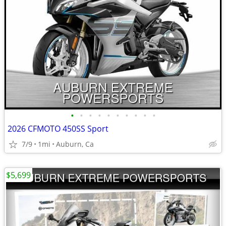
•
•
•
•
•
•
•
•
•
•
2026 CFMOTO 450SS Sport
7/9
1mi
Auburn, Ca
$5,699