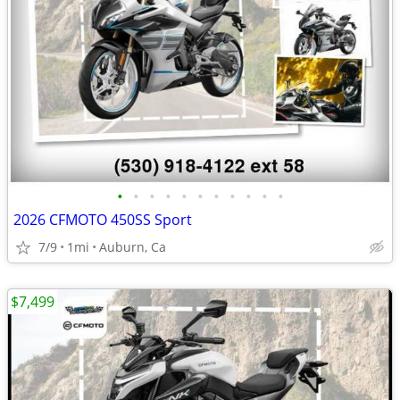
•
•
•
•
•
•
•
•
•
•
•
2026 CFMOTO 450SS Sport
7/9
1mi
Auburn, Ca
$7,499