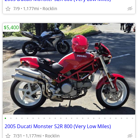
7/9
1,177mi
Rocklin
$5,400
•
•
•
•
•
•
•
•
•
•
•
•
•
•
•
•
•
•
•
•
•
•
•
•
2005 Ducati Monster S2R 800 (Very Low Miles)
7/31
1,177mi
Rocklin