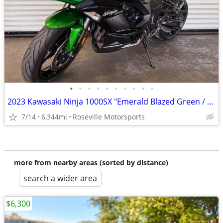
•
•
•
•
•
•
•
•
•
•
2023 Kawasaki Ninja 1000SX "Emerald Blazed Green / Black"
7/14
6,344mi
Roseville Motorsports
more from nearby areas (sorted by distance)
search a wider area
$6,300