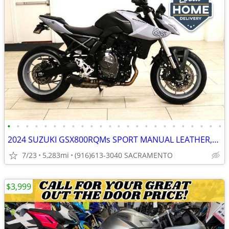
•
•
•
•
•
•
•
•
•
•
•
•
•
•
•
•
•
•
•
•
•
•
•
•
2024 SUZUKI GSX800RQMs SPORT MANUAL LEATHER,CLEAN TITLE***
7/23
5,283mi
(916)613-3040 SACRAMENTO
$3,999