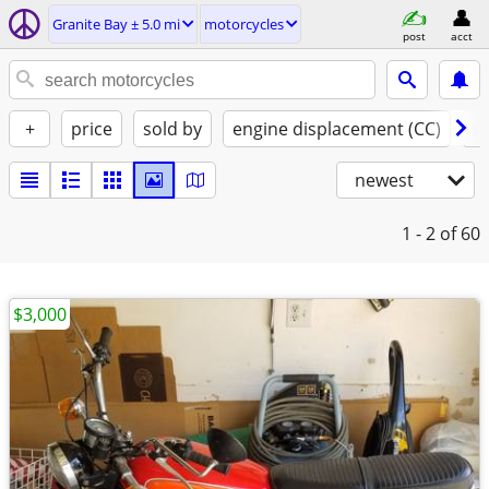
Granite Bay ± 5.0 mi
motorcycles
post
acct
+
price
sold by
engine displacement (CC)
st
newest
1 - 2
of 60
$3,000