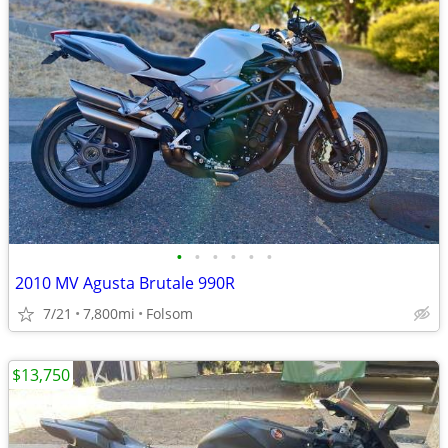
•
•
•
•
•
•
2010 MV Agusta Brutale 990R
7/21
7,800mi
Folsom
$13,750