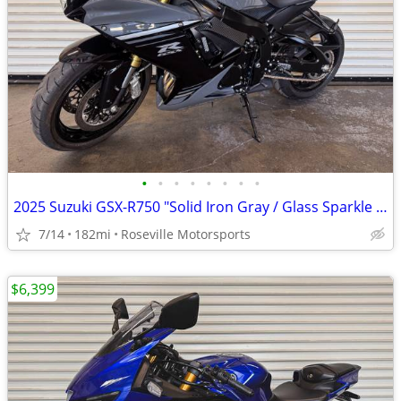
•
•
•
•
•
•
•
•
2025 Suzuki GSX-R750 "Solid Iron Gray / Glass Sparkle Black"
7/14
182mi
Roseville Motorsports
$6,399