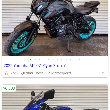
•
•
•
•
•
•
•
•
•
•
•
•
2022 Yamaha MT-07 "Cyan Storm"
7/23
2,820mi
Roseville Motorsports
$6,399