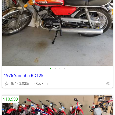
•
•
•
•
1976 Yamaha RD125
8/4
3,925mi
Rocklin
$10,999