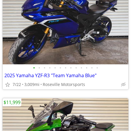
•
•
•
•
•
•
•
•
•
•
•
•
•
2025 Yamaha YZF-R3 "Team Yamaha Blue"
7/22
3,009mi
Roseville Motorsports
$11,999