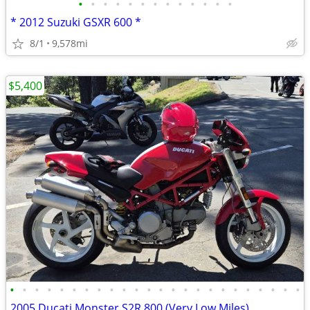
•
•
•
•
•
•
•
•
•
•
•
•
•
* 2012 Suzuki GSXR 600 *
8/1
9,578mi
$5,400
•
•
•
•
•
•
•
•
•
•
•
•
•
•
•
•
•
•
•
•
•
•
•
•
2005 Ducati Monster S2R 800 (Very Low Miles)