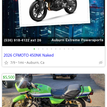
•
•
•
•
•
•
•
•
•
•
2026 CFMOTO 450NK Naked
7/9
1mi
Auburn, Ca
$5,500