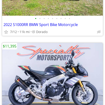
•
•
•
•
•
•
•
•
•
2022 S1000RR BMW Sport Bike Motorcycle
7/12
11k mi
El Dorado
$11,395