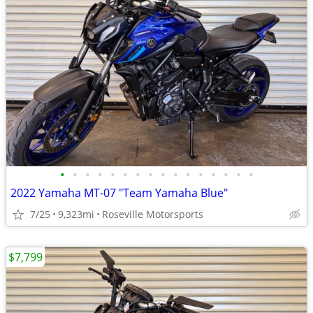
•
•
•
•
•
•
•
•
•
•
•
•
•
•
•
•
2022 Yamaha MT-07 "Team Yamaha Blue"
7/25
9,323mi
Roseville Motorsports
$7,799