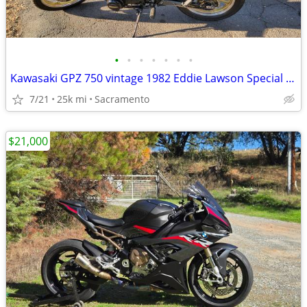
•
•
•
•
•
•
•
Kawasaki GPZ 750 vintage 1982 Eddie Lawson Special replica
7/21
25k mi
Sacramento
$21,000