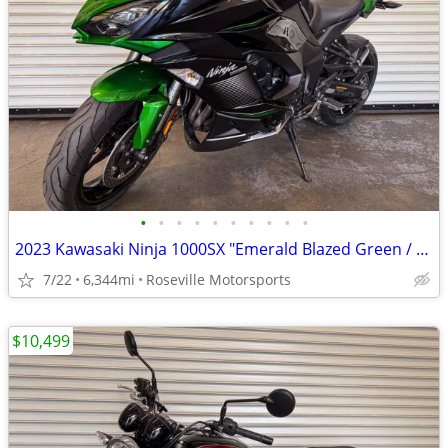
•
•
•
•
•
•
•
•
•
•
2023 Kawasaki Ninja 1000SX "Emerald Blazed Green / Black"
7/22
6,344mi
Roseville Motorsports
$10,499