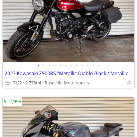
•
•
•
•
•
•
•
•
•
•
•
•
2023 Kawasaki Z900RS "Metallic Diablo Black / Metallic Imperial Red"
7/22
2,778mi
Roseville Motorsports
$12,999