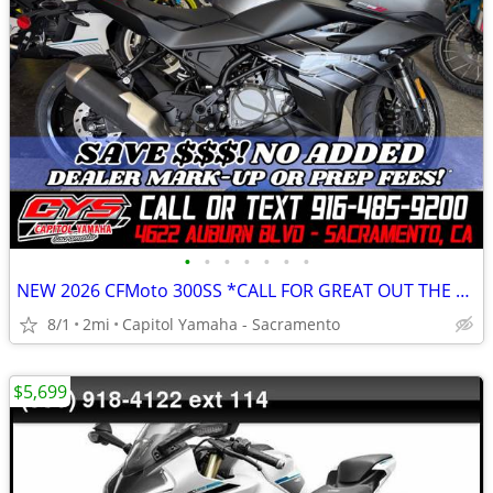
•
•
•
•
•
•
•
NEW 2026 CFMoto 300SS *CALL FOR GREAT OUT THE DOOR PRICE!*
8/1
2mi
Capitol Yamaha - Sacramento
$5,699