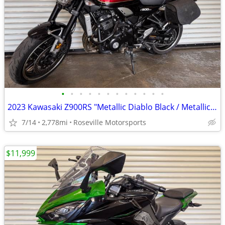
•
•
•
•
•
•
•
•
•
•
•
•
2023 Kawasaki Z900RS "Metallic Diablo Black / Metallic Imperial Red"
7/14
2,778mi
Roseville Motorsports
$11,999