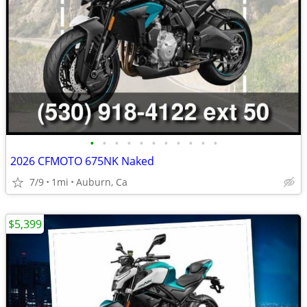
•
•
•
•
•
•
•
•
•
•
•
2026 CFMOTO 675NK Naked
7/9
1mi
Auburn, Ca
$5,399