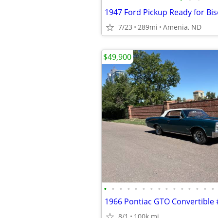
1947 Ford Pickup Ready for Bi
7/23
289mi
Amenia, ND
$49,900
•
•
•
•
•
•
•
•
•
•
•
•
•
•
•
8/1
100k mi