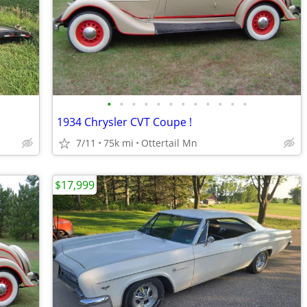
•
•
•
•
•
•
•
•
•
•
•
•
1934 Chrysler CVT Coupe !
7/11
75k mi
Ottertail Mn
$17,999