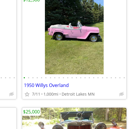
•
•
•
•
•
•
•
•
•
•
•
•
•
•
•
•
•
•
•
•
•
•
•
•
•
•
•
•
1950 Willys Overland
7/11
1,000mi
Detroit Lakes MN
$25,000