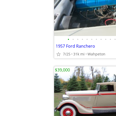
•
•
•
•
•
•
•
•
•
•
•
1957 Ford Ranchero
7/25
31k mi
Wahpeton
$39,000