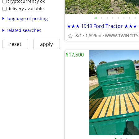
cryptocurrency ok
delivery available
•
•
•
•
•
•
•
•
language of posting
★★★ 1949 Ford Tractor ★★★
related searches
8/1
1,699mi
WWW.TWINCITY
reset
apply
$17,500
•
•
•