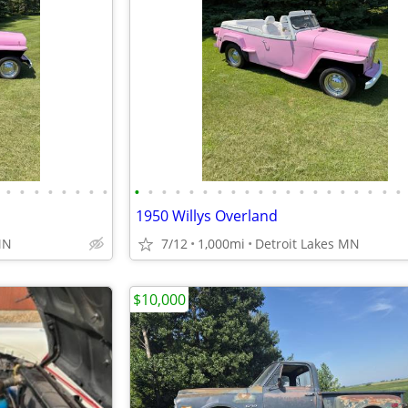
•
•
•
•
•
•
•
•
•
•
•
•
•
•
•
•
•
•
•
•
•
•
•
•
•
•
•
•
1950 Willys Overland
MN
7/12
1,000mi
Detroit Lakes MN
$10,000