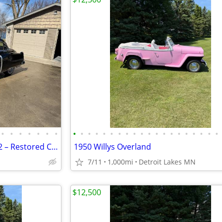
•
•
•
•
•
•
•
•
•
•
•
•
•
•
•
•
•
•
•
•
•
•
•
•
•
•
•
For Sale: 1951 Cadillac Series 62 – Restored Classic | Maintenance Rec
1950 Willys Overland
7/11
1,000mi
Detroit Lakes MN
$12,500