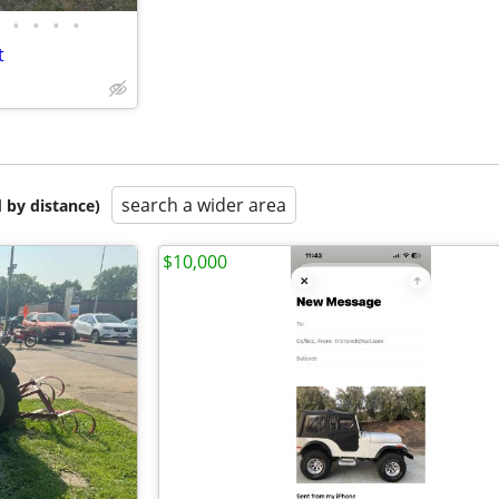
•
•
•
•
t
search a wider area
 by distance)
$10,000