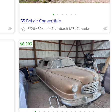
•
•
•
•
•
•
55 Bel-air Convertible
6/26
39k mi
Steinbach MB, Canada
$8,999
•
•
•
•
•
•
•
•
•
•
•
•
•
•