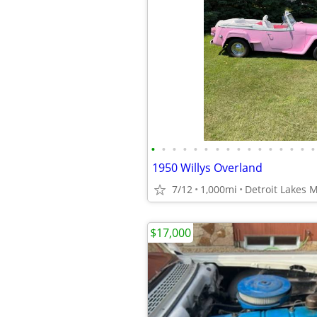
•
•
•
•
•
•
•
•
•
•
•
•
•
•
•
•
1950 Willys Overland
7/12
1,000mi
Detroit Lakes 
$17,000