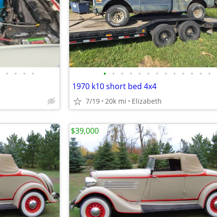
•
•
•
•
•
•
•
•
•
•
•
•
•
•
•
•
•
1970 k10 short bed 4x4
7/19
20k mi
Elizabeth
$39,000