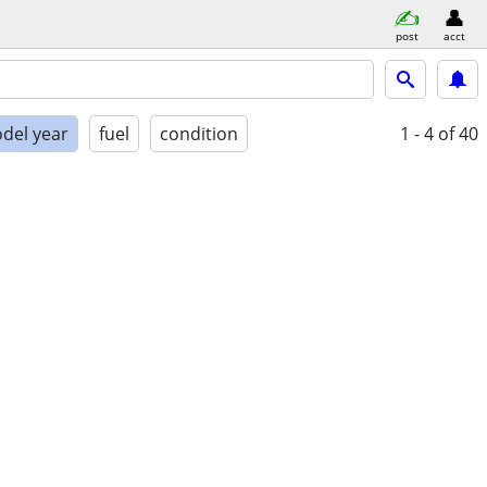
post
acct
del year
fuel
condition
1 - 4
of 40