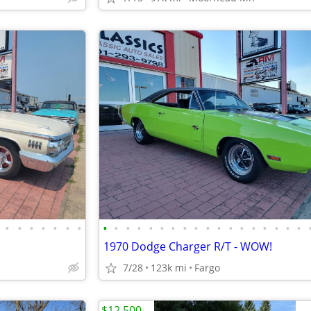
•
•
•
•
•
•
•
•
•
•
•
•
•
•
•
•
•
•
•
•
•
•
•
•
•
1970 Dodge Charger R/T - WOW!
7/28
123k mi
Fargo
$12,500