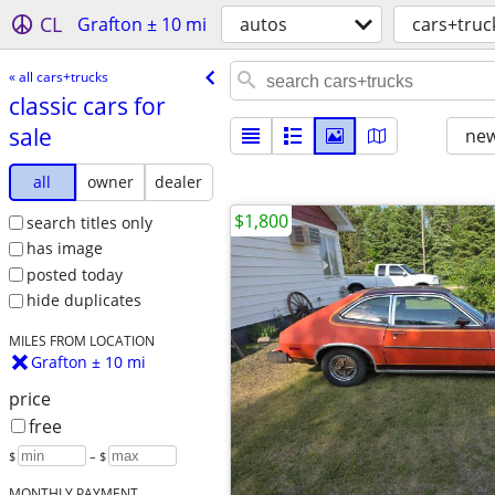
CL
Grafton ± 10 mi
autos
cars+truc
« all cars+trucks
classic cars for
sale
new
all
owner
dealer
$1,800
search titles only
has image
posted today
hide duplicates
MILES FROM LOCATION
Grafton ± 10 mi
price
free
$
– $
MONTHLY PAYMENT