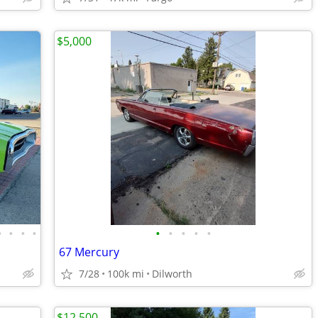
$5,000
•
•
•
•
•
•
•
•
•
67 Mercury
7/28
100k mi
Dilworth
$12,500