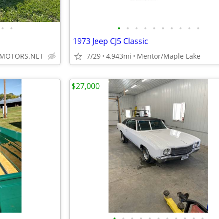
•
•
•
•
•
•
•
•
•
•
•
•
1973 Jeep CJ5 Classic
MOTORS.NET
7/29
4,943mi
Mentor/Maple Lake
$27,000
•
•
•
•
•
•
•
•
•
•
•