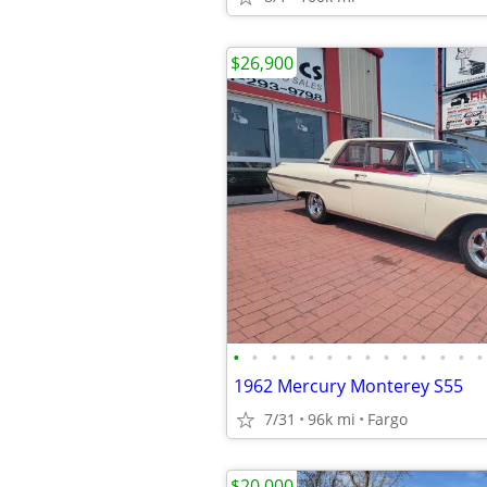
$26,900
•
•
•
•
•
•
•
•
•
•
•
•
•
•
1962 Mercury Monterey S55
7/31
96k mi
Fargo
$20,000