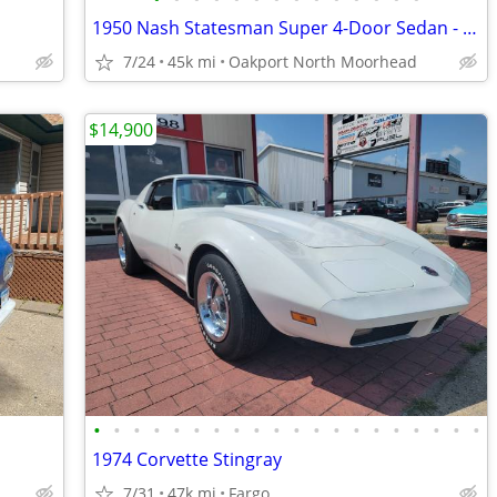
1950 Nash Statesman Super 4-Door Sedan - Original Survivor
7/24
45k mi
Oakport North Moorhead
$14,900
•
•
•
•
•
•
•
•
•
•
•
•
•
•
•
•
•
•
•
•
1974 Corvette Stingray
7/31
47k mi
Fargo