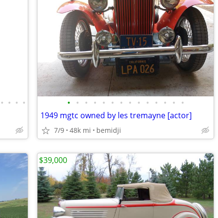
•
•
•
•
•
•
•
•
•
•
•
•
•
•
•
•
•
•
1949 mgtc owned by les tremayne [actor]
7/9
48k mi
bemidji
$39,000