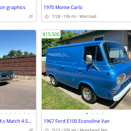
son graphics
1970 Monte Carlo
7/28
10k mi
Warroad
$15,500
•
•
•
•
•
•
•
•
•
•
•
•
1966 Pontiac GTO Convertible #,s Match 4-Speed
1967 Ford E100 Econoline Van
7/15
97k mi
Moorhead Mn