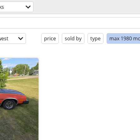
ks
est
price
sold by
type
max 1980 mo