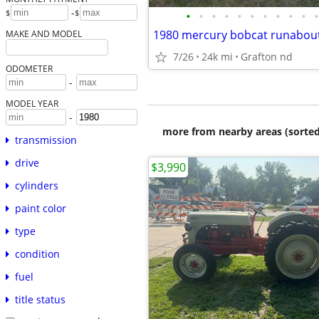
-
$
$
•
•
•
•
•
•
•
•
•
•
•
1980 mercury bobcat runabou
MAKE AND MODEL
7/26
24k mi
Grafton nd
ODOMETER
-
MODEL YEAR
-
more from nearby areas (sorted
transmission
drive
$3,990
cylinders
paint color
type
condition
fuel
title status