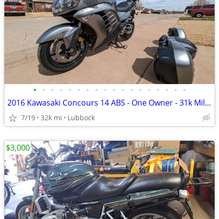
•
•
•
•
•
•
•
•
•
•
•
•
•
•
•
•
•
•
2016 Kawasaki Concours 14 ABS - One Owner - 31k Miles - Meticulously M
7/19
32k mi
Lubbock
$3,000