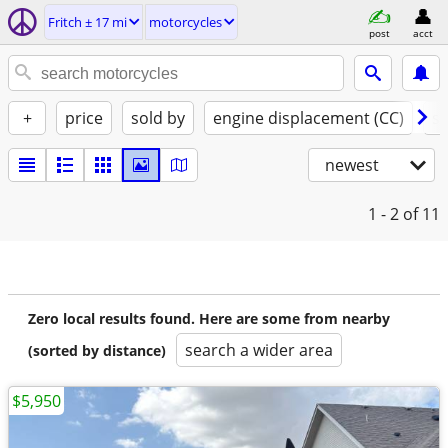
Fritch ± 17 mi
motorcycles
post
acct
+
price
sold by
engine displacement (CC)
st
newest
1 - 2
of 11
Zero local results found. Here are some from nearby
search a wider area
(sorted by distance)
$5,950