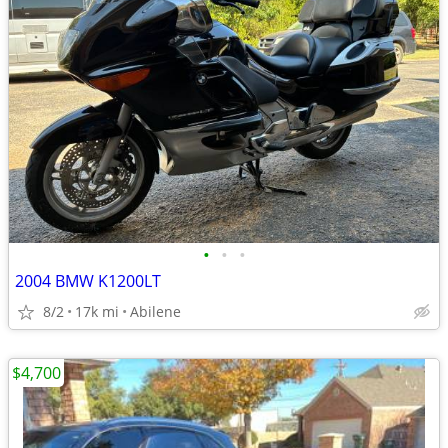
•
•
•
2004 BMW K1200LT
8/2
17k mi
Abilene
$4,700