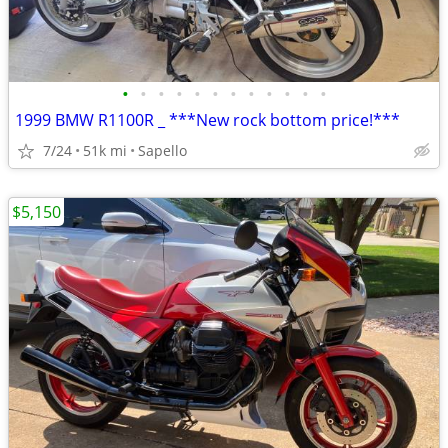
•
•
•
•
•
•
•
•
•
•
•
•
1999 BMW R1100R _ ***New rock bottom price!***
7/24
51k mi
Sapello
$5,150