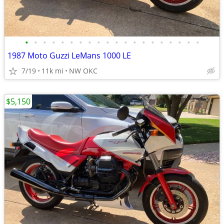
•
•
•
•
•
•
•
•
•
•
•
•
•
•
•
•
•
•
•
•
1987 Moto Guzzi LeMans 1000 LE
7/19
11k mi
NW OKC
$5,150