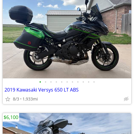
•
•
•
•
•
•
•
•
•
•
•
2019 Kawasaki Versys 650 LT ABS
8/3
1,933mi
$6,100