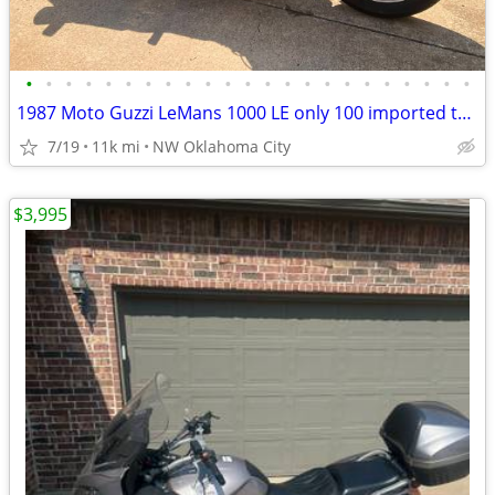
•
•
•
•
•
•
•
•
•
•
•
•
•
•
•
•
•
•
•
•
•
•
•
1987 Moto Guzzi LeMans 1000 LE only 100 imported to the US
7/19
11k mi
NW Oklahoma City
$3,995