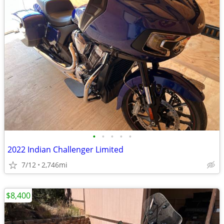
•
•
•
•
•
2022 Indian Challenger Limited
7/12
2,746mi
$8,400