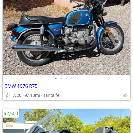
•
•
•
•
•
BMW 1976 R75
7/20
9,113mi
santa fe
$2,500