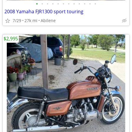
•
•
•
•
•
•
•
•
•
•
•
•
2008 Yamaha FJR1300 sport touring
7/29
27k mi
Abilene
$2,995