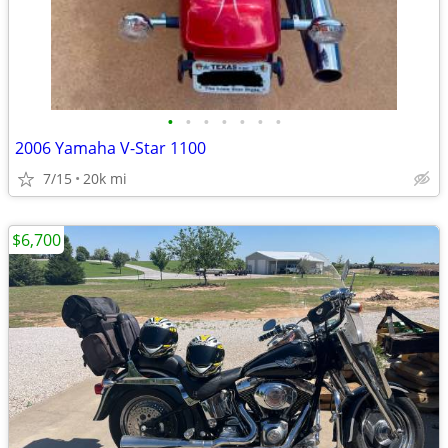
•
•
•
•
•
•
•
2006 Yamaha V-Star 1100
7/15
20k mi
$6,700