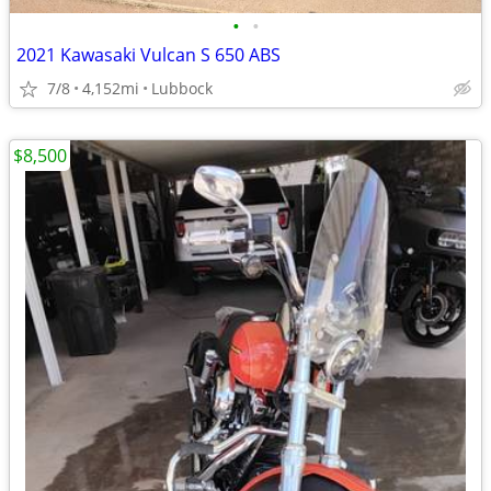
•
•
2021 Kawasaki Vulcan S 650 ABS
7/8
4,152mi
Lubbock
$8,500