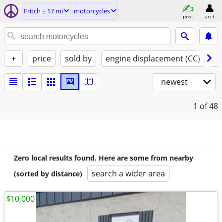
Fritch ± 17 mi
motorcycles
post
acct
+
price
sold by
engine displacement (CC)
st
newest
1
of 48
Zero local results found. Here are some from nearby
search a wider area
(sorted by distance)
$10,000