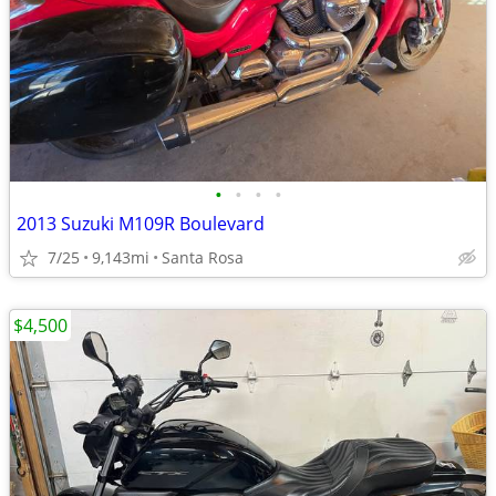
•
•
•
•
2013 Suzuki M109R Boulevard
7/25
9,143mi
Santa Rosa
$4,500