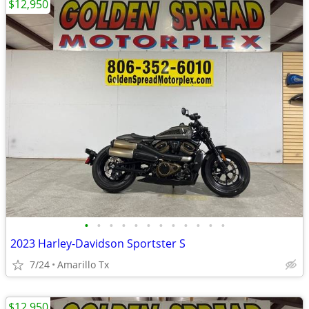
$12,950
•
•
•
•
•
•
•
•
•
•
•
•
2023 Harley-Davidson Sportster S
7/24
Amarillo Tx
$12,950