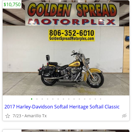
$10,750
•
•
•
•
•
•
•
•
•
•
•
•
•
•
2017 Harley-Davidson Softail Heritage Softail Classic
7/23
Amarillo Tx