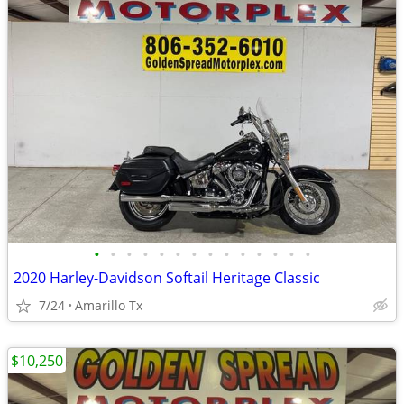
•
•
•
•
•
•
•
•
•
•
•
•
•
•
2020 Harley-Davidson Softail Heritage Classic
7/24
Amarillo Tx
$10,250