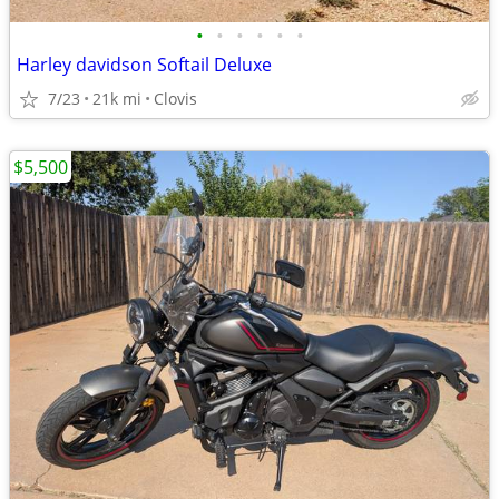
•
•
•
•
•
•
Harley davidson Softail Deluxe
7/23
21k mi
Clovis
$5,500