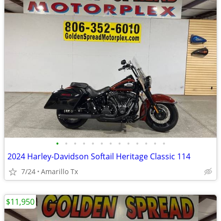
•
•
•
•
•
•
•
•
•
•
•
•
•
2024 Harley-Davidson Softail Heritage Classic 114
7/24
Amarillo Tx
$11,950