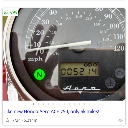
$3,999
•
•
•
•
•
•
•
•
•
•
•
•
•
Like new Honda Aero ACE 750, only 5k miles!
7/24
5,214mi