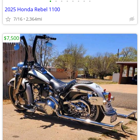
•
•
•
•
•
•
•
•
2025 Honda Rebel 1100
7/16
2,364mi
$7,500