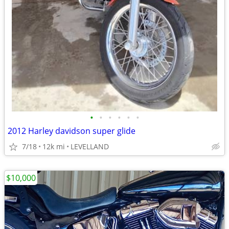
•
•
•
•
•
•
2012 Harley davidson super glide
7/18
12k mi
LEVELLAND
$10,000