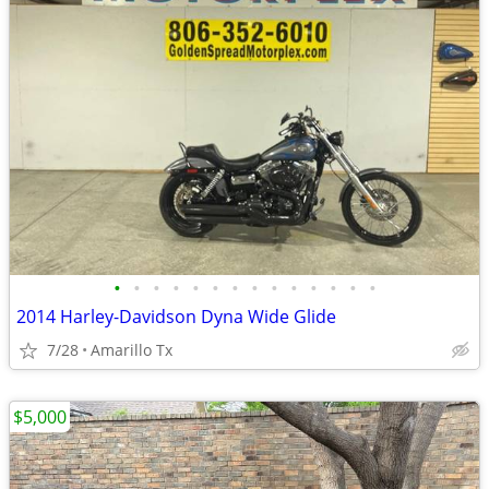
•
•
•
•
•
•
•
•
•
•
•
•
•
•
2014 Harley-Davidson Dyna Wide Glide
7/28
Amarillo Tx
$5,000