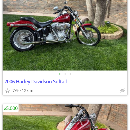
•
•
•
2006 Harley Davidson Softail
7/9
12k mi
$5,000