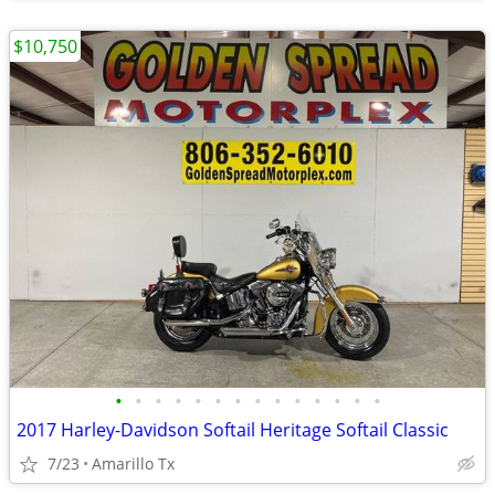
$10,750
•
•
•
•
•
•
•
•
•
•
•
•
•
•
2017 Harley-Davidson Softail Heritage Softail Classic
7/23
Amarillo Tx