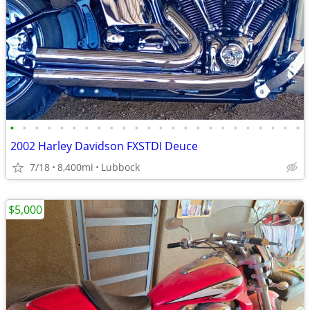
•
•
•
•
•
•
•
•
•
•
•
•
•
•
•
•
•
•
•
•
•
•
•
•
2002 Harley Davidson FXSTDI Deuce
7/18
8,400mi
Lubbock
$5,000