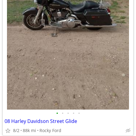
•
•
•
•
•
08 Harley Davidson Street Glide
8/2
88k mi
Rocky Ford