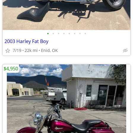
•
•
•
•
•
•
•
•
2003 Harley Fat Boy
7/19
22k mi
Enid, OK
$4,950