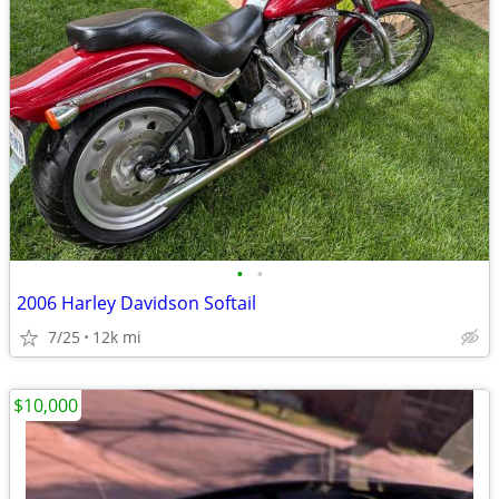
•
•
2006 Harley Davidson Softail
7/25
12k mi
$10,000