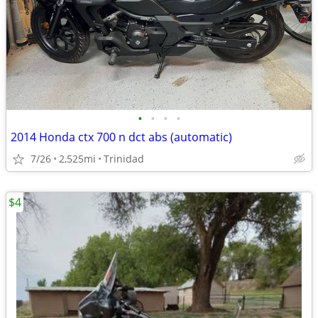
•
•
•
•
2014 Honda ctx 700 n dct abs (automatic)
7/26
2,525mi
Trinidad
$4