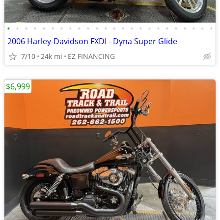
•
•
•
•
•
•
•
•
•
•
•
•
•
•
•
•
•
•
•
•
•
•
•
•
2006 Harley-Davidson FXDI - Dyna Super Glide
7/10
24k mi
EZ FINANCING
$6,999