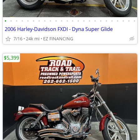
•
•
•
•
•
•
•
•
•
•
•
•
•
•
•
•
•
•
•
•
•
•
•
•
2006 Harley-Davidson FXDI - Dyna Super Glide
7/16
24k mi
EZ FINANCING
$5,399