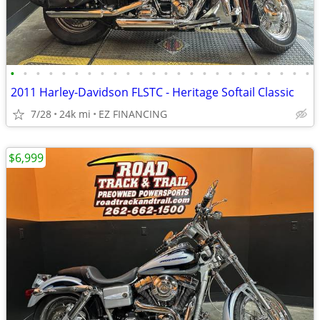
•
•
•
•
•
•
•
•
•
•
•
•
•
•
•
•
•
•
•
•
•
•
•
•
2011 Harley-Davidson FLSTC - Heritage Softail Classic
7/28
24k mi
EZ FINANCING
$6,999