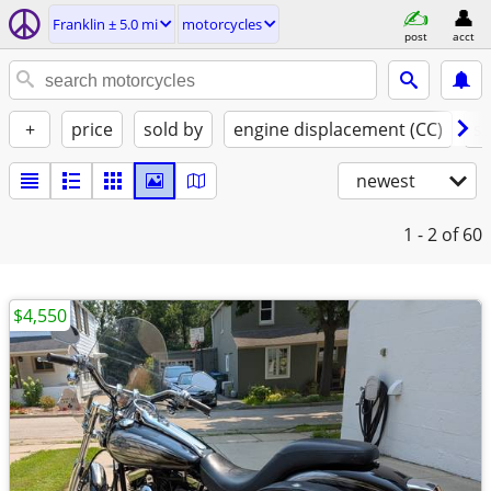
Franklin ± 5.0 mi
motorcycles
post
acct
+
price
sold by
engine displacement (CC)
st
newest
1 - 2
of 60
$4,550