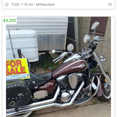
7/28
11k mi
Milwaukee
$4,200