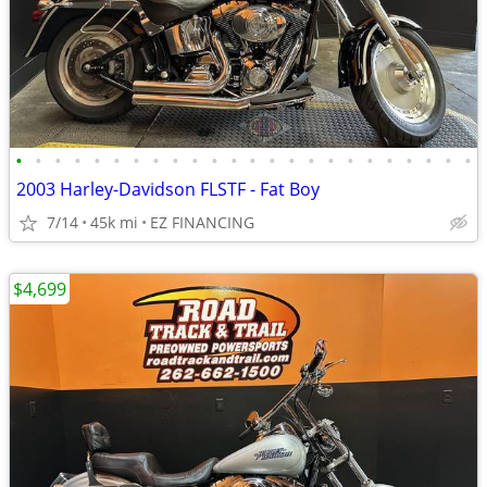
•
•
•
•
•
•
•
•
•
•
•
•
•
•
•
•
•
•
•
•
•
•
•
•
2003 Harley-Davidson FLSTF - Fat Boy
7/14
45k mi
EZ FINANCING
$4,699