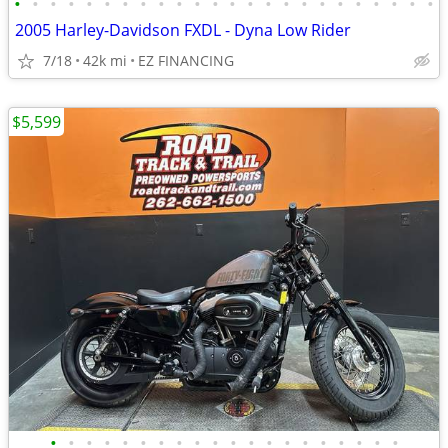
•
•
•
•
•
•
•
•
•
•
•
•
•
•
•
•
•
•
•
•
•
•
•
•
2005 Harley-Davidson FXDL - Dyna Low Rider
7/18
42k mi
EZ FINANCING
$5,599
•
•
•
•
•
•
•
•
•
•
•
•
•
•
•
•
•
•
•
•