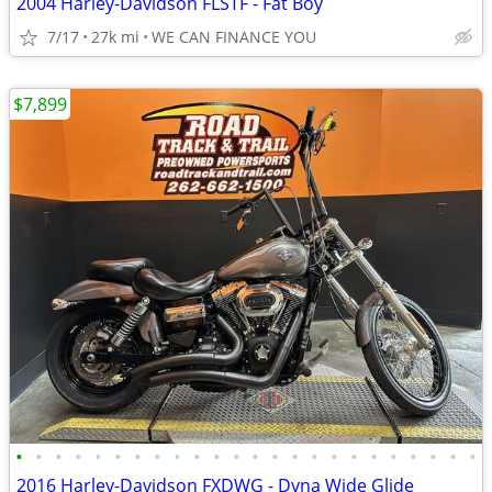
2004 Harley-Davidson FLSTF - Fat Boy
7/17
27k mi
WE CAN FINANCE YOU
$7,899
•
•
•
•
•
•
•
•
•
•
•
•
•
•
•
•
•
•
•
•
•
•
•
•
2016 Harley-Davidson FXDWG - Dyna Wide Glide