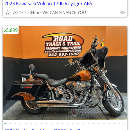
2023 Kawasaki Vulcan 1700 Voyager ABS
7/22
7,204mi
WE CAN FINANCE YOU
$5,899
•
•
•
•
•
•
•
•
•
•
•
•
•
•
•
•
•
•
•
•
•
•
•
•