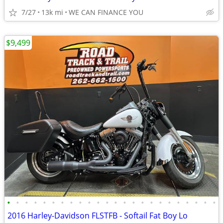
7/27
13k mi
WE CAN FINANCE YOU
$9,499
•
•
•
•
•
•
•
•
•
•
•
•
•
•
•
•
•
•
•
•
•
•
•
•
2016 Harley-Davidson FLSTFB - Softail Fat Boy Lo