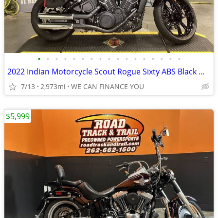
•
•
•
•
•
•
•
•
•
•
•
•
•
•
•
•
•
2022 Indian Motorcycle Scout Rogue Sixty ABS Black Metallic
7/13
2,973mi
WE CAN FINANCE YOU
$5,999