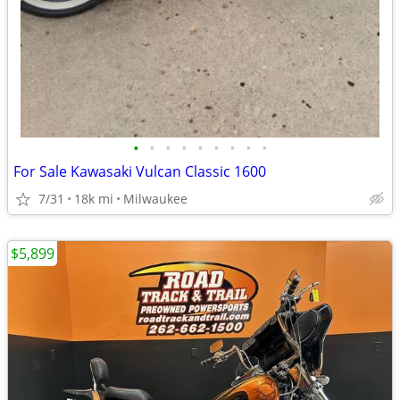
•
•
•
•
•
•
•
•
•
For Sale Kawasaki Vulcan Classic 1600
7/31
18k mi
Milwaukee
$5,899