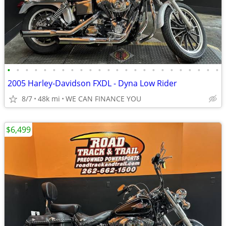
•
•
•
•
•
•
•
•
•
•
•
•
•
•
•
•
•
•
•
•
•
•
•
•
2005 Harley-Davidson FXDL - Dyna Low Rider
8/7
48k mi
WE CAN FINANCE YOU
$6,499