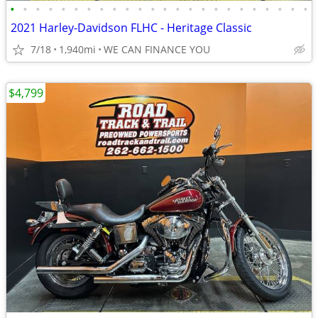
•
•
•
•
•
•
•
•
•
•
•
•
•
•
•
•
•
•
•
•
•
•
•
•
2021 Harley-Davidson FLHC - Heritage Classic
7/18
1,940mi
WE CAN FINANCE YOU
$4,799