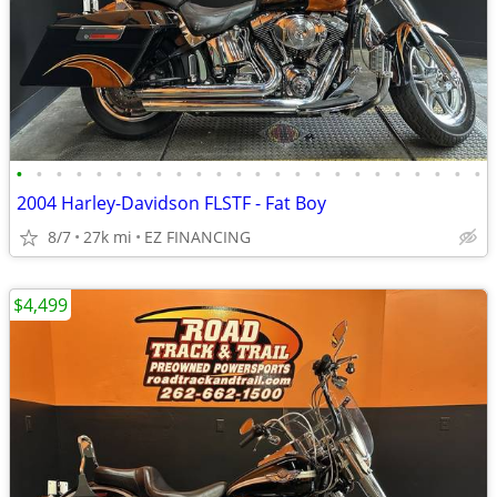
•
•
•
•
•
•
•
•
•
•
•
•
•
•
•
•
•
•
•
•
•
•
•
•
2004 Harley-Davidson FLSTF - Fat Boy
8/7
27k mi
EZ FINANCING
$4,499