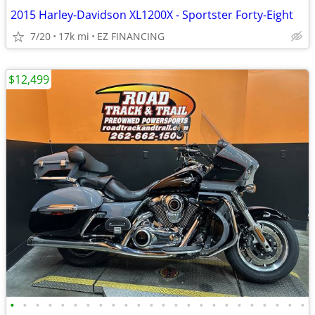
2015 Harley-Davidson XL1200X - Sportster Forty-Eight
7/20
17k mi
EZ FINANCING
$12,499
•
•
•
•
•
•
•
•
•
•
•
•
•
•
•
•
•
•
•
•
•
•
•
•