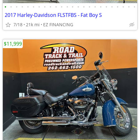
•
•
•
•
•
•
•
•
•
•
•
•
•
•
•
•
•
•
•
•
•
•
•
•
2017 Harley-Davidson FLSTFBS - Fat Boy S
7/18
21k mi
EZ FINANCING
$11,999