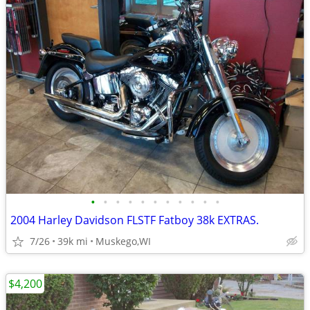
•
•
•
•
•
•
•
•
•
•
•
2004 Harley Davidson FLSTF Fatboy 38k EXTRAS.
7/26
39k mi
Muskego,WI
$4,200