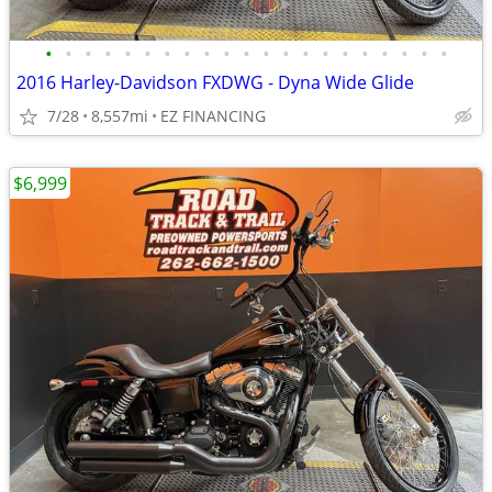
•
•
•
•
•
•
•
•
•
•
•
•
•
•
•
•
•
•
•
•
•
2016 Harley-Davidson FXDWG - Dyna Wide Glide
7/28
8,557mi
EZ FINANCING
$6,999