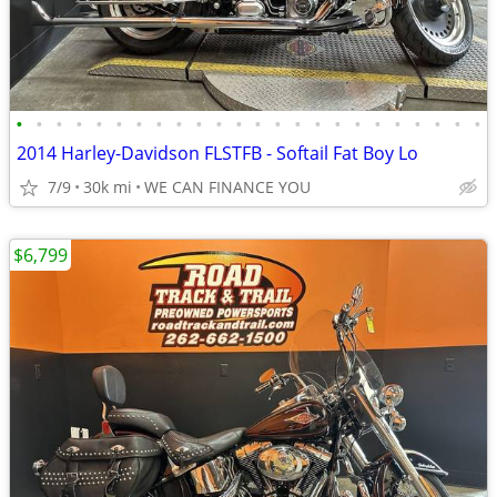
•
•
•
•
•
•
•
•
•
•
•
•
•
•
•
•
•
•
•
•
•
•
•
•
2014 Harley-Davidson FLSTFB - Softail Fat Boy Lo
7/9
30k mi
WE CAN FINANCE YOU
$6,799