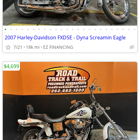
•
•
•
•
•
•
•
•
•
•
•
•
•
•
•
•
•
•
•
•
•
•
•
•
2007 Harley-Davidson FXDSE - Dyna Screamin Eagle
7/21
18k mi
EZ FINANCING
$4,699