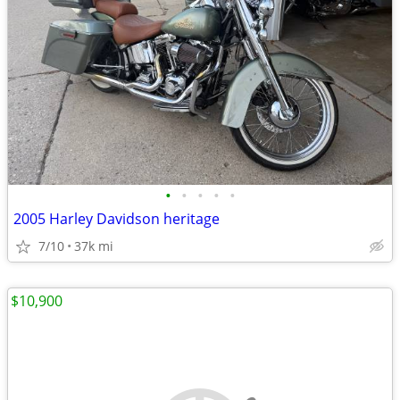
•
•
•
•
•
2005 Harley Davidson heritage
7/10
37k mi
$10,900