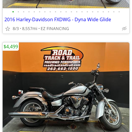
•
•
•
•
•
•
•
•
•
•
•
•
•
•
•
•
•
•
•
•
•
2016 Harley-Davidson FXDWG - Dyna Wide Glide
8/3
8,557mi
EZ FINANCING
$4,499