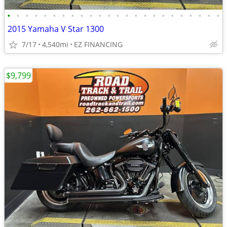
•
•
•
•
•
•
•
•
•
•
•
•
•
•
•
•
•
•
•
•
•
•
•
•
2015 Yamaha V Star 1300
7/17
4,540mi
EZ FINANCING
$9,799