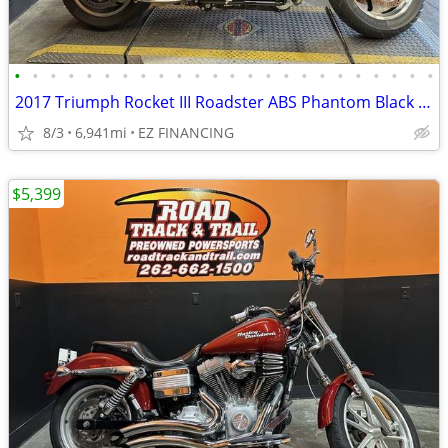
•
•
•
•
•
•
•
•
•
•
•
•
•
•
•
•
•
•
•
•
•
•
•
•
2017 Triumph Rocket III Roadster ABS Phantom Black w Twin Red S
8/3
6,941mi
EZ FINANCING
$5,399