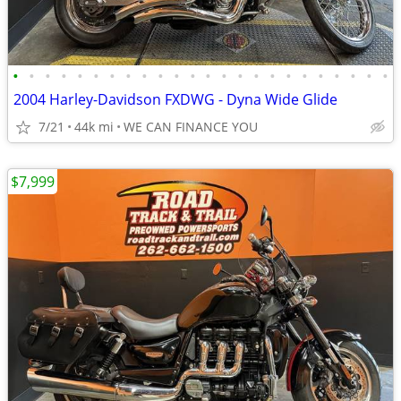
•
•
•
•
•
•
•
•
•
•
•
•
•
•
•
•
•
•
•
•
•
•
•
•
2004 Harley-Davidson FXDWG - Dyna Wide Glide
7/21
44k mi
WE CAN FINANCE YOU
$7,999