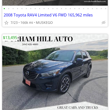
•
•
•
•
•
•
•
•
•
•
•
•
•
•
•
•
•
•
•
•
•
•
•
•
2008 Toyota RAV4 Limited V6 FWD 165,962 miles
7/23
166k mi
MUSKEGO
$13,495