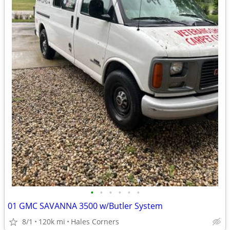
•
•
•
•
•
•
01 GMC SAVANNA 3500 w/Butler System
8/1
120k mi
Hales Corners