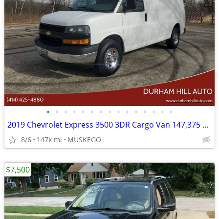
•
•
•
•
•
•
•
•
•
•
•
•
•
•
•
2019 Chevrolet Express 3500 3DR Cargo Van 147,375 miles
8/6
147k mi
MUSKEGO
$7,500