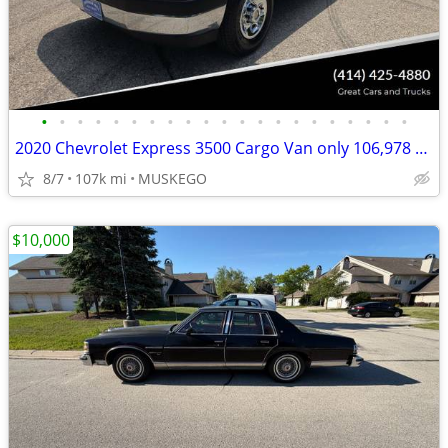
•
•
•
•
•
•
•
•
•
•
•
•
•
•
•
•
•
•
•
•
•
2020 Chevrolet Express 3500 Cargo Van only 106,978 miles
8/7
107k mi
MUSKEGO
$10,000