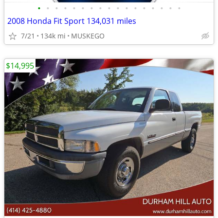
•
•
•
•
•
•
•
•
•
•
•
•
•
•
•
•
•
2008 Honda Fit Sport 134,031 miles
7/21
134k mi
MUSKEGO
$14,995