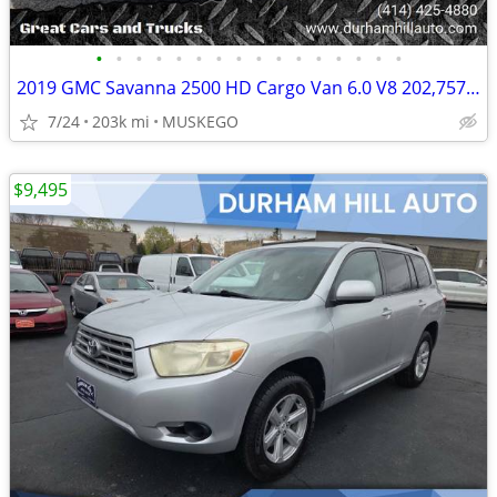
•
•
•
•
•
•
•
•
•
•
•
•
•
•
•
•
2019 GMC Savanna 2500 HD Cargo Van 6.0 V8 202,757 miles
7/24
203k mi
MUSKEGO
$9,495