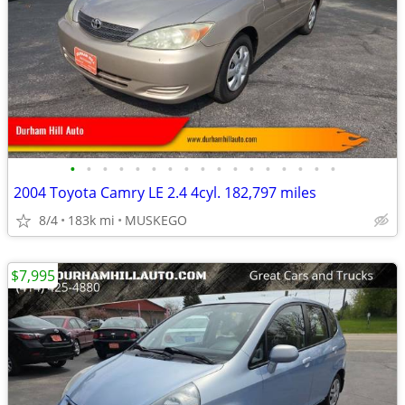
•
•
•
•
•
•
•
•
•
•
•
•
•
•
•
•
•
2004 Toyota Camry LE 2.4 4cyl. 182,797 miles
8/4
183k mi
MUSKEGO
$7,995