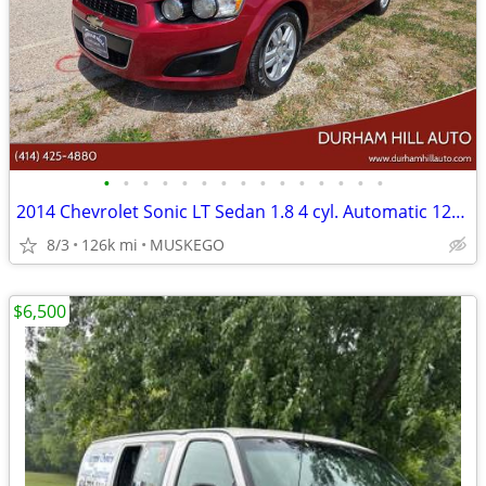
•
•
•
•
•
•
•
•
•
•
•
•
•
•
•
2014 Chevrolet Sonic LT Sedan 1.8 4 cyl. Automatic 125,989 miles
8/3
126k mi
MUSKEGO
$6,500