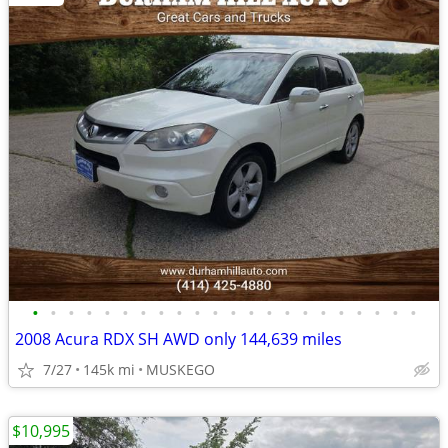
•
•
•
•
•
•
•
•
•
•
•
•
•
•
•
•
•
•
•
•
•
•
2008 Acura RDX SH AWD only 144,639 miles
7/27
145k mi
MUSKEGO
$10,995