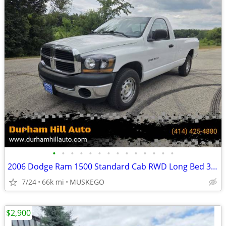
•
•
•
•
•
•
•
•
•
•
•
•
•
•
2006 Dodge Ram 1500 Standard Cab RWD Long Bed 3.7 V6 only 65,878 miles
7/24
66k mi
MUSKEGO
$2,900