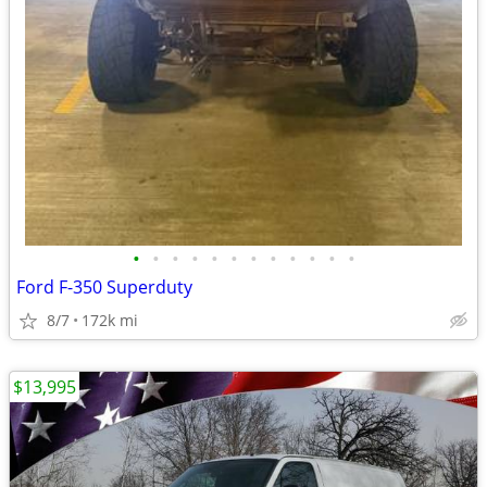
•
•
•
•
•
•
•
•
•
•
•
•
Ford F-350 Superduty
8/7
172k mi
$13,995