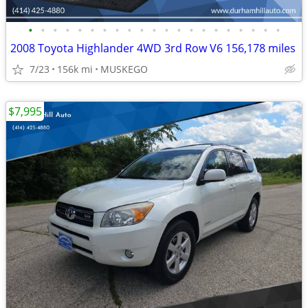
•
•
•
•
•
•
•
•
•
•
•
•
•
•
•
•
•
•
•
•
•
2008 Toyota Highlander 4WD 3rd Row V6 156,178 miles
7/23
156k mi
MUSKEGO
$7,995