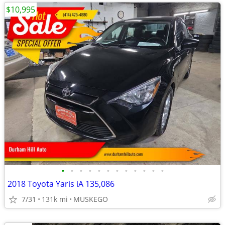
$10,995
•
•
•
•
•
•
•
•
•
•
•
•
2018 Toyota Yaris iA 135,086
7/31
131k mi
MUSKEGO