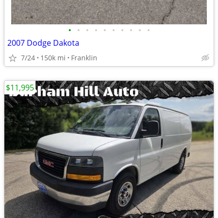
•
•
•
•
•
•
•
•
•
•
2007 Dodge Dakota
7/24
150k mi
Franklin
$11,995