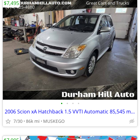
$7,495
•
•
•
•
2006 Scion xA Hatchback 1.5 VVTI Automatic 85,545 miles
7/30
86k mi
MUSKEGO