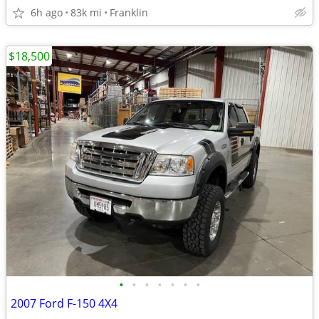
6h ago
83k mi
Franklin
$18,500
•
•
•
•
•
•
•
2007 Ford F-150 4X4