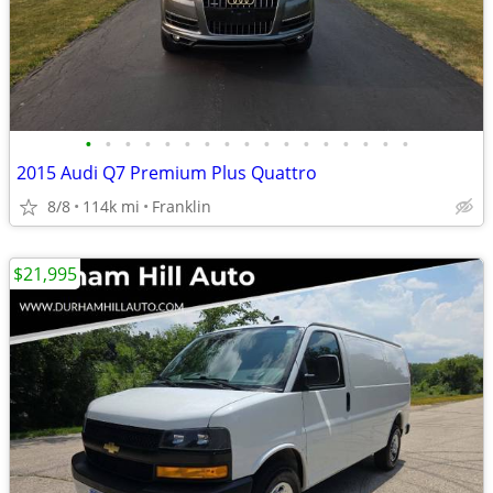
•
•
•
•
•
•
•
•
•
•
•
•
•
•
•
•
•
2015 Audi Q7 Premium Plus Quattro
8/8
114k mi
Franklin
$21,995