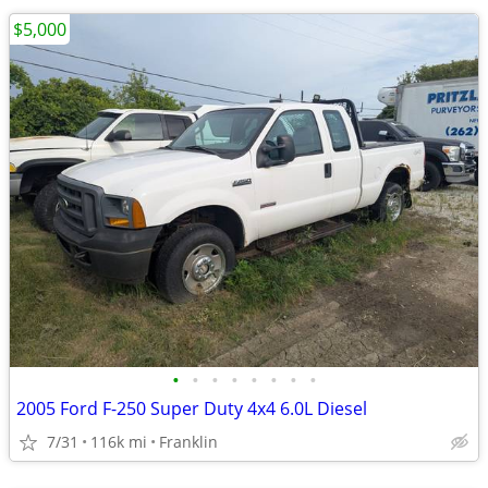
$5,000
•
•
•
•
•
•
•
•
2005 Ford F-250 Super Duty 4x4 6.0L Diesel
7/31
116k mi
Franklin