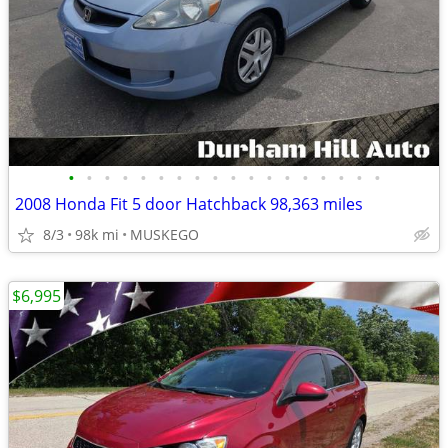
•
•
•
•
•
•
•
•
•
•
•
•
•
•
•
•
•
•
2008 Honda Fit 5 door Hatchback 98,363 miles
8/3
98k mi
MUSKEGO
$6,995