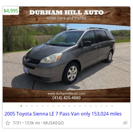
$4,995
•
•
•
•
•
•
•
•
•
•
•
•
•
•
•
•
•
•
2005 Toyota Sienna LE 7 Pass Van only 153,024 miles
7/31
153k mi
MUSKEGO