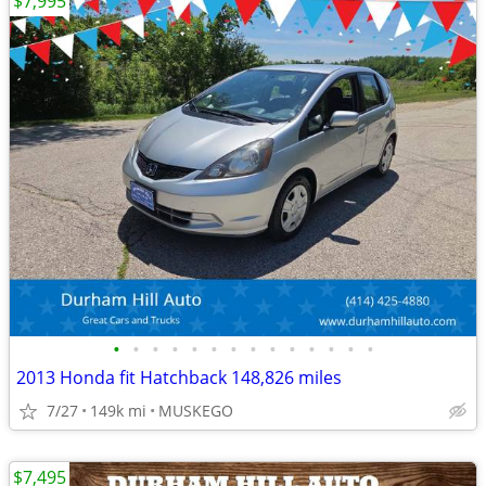
$7,995
•
•
•
•
•
•
•
•
•
•
•
•
•
•
2013 Honda fit Hatchback 148,826 miles
7/27
149k mi
MUSKEGO
$7,495