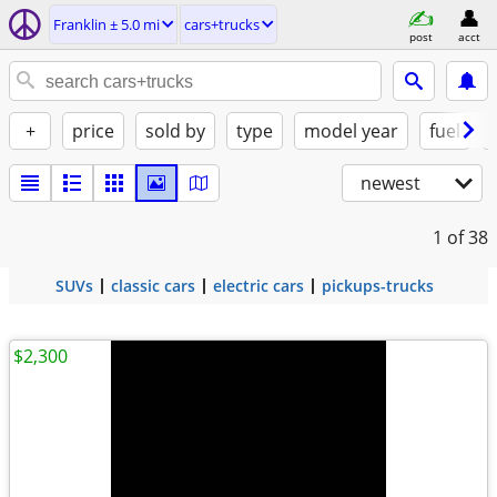
Franklin ± 5.0 mi
cars+trucks
post
acct
+
price
sold by
type
model year
fuel
newest
1
of 38
SUVs
classic cars
electric cars
pickups-trucks
$2,300