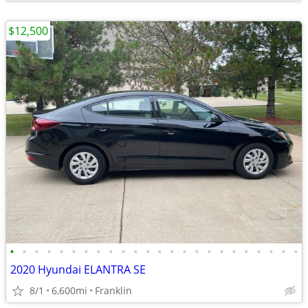
$12,500
•
•
•
•
•
•
•
•
•
•
•
•
•
•
•
•
•
•
•
•
•
•
•
•
2020 Hyundai ELANTRA SE
8/1
6,600mi
Franklin