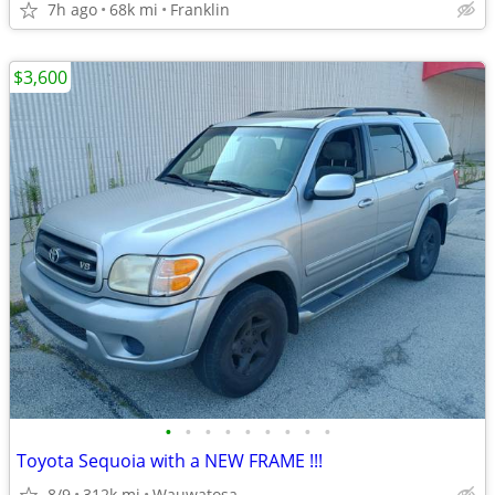
7h ago
68k mi
Franklin
$3,600
•
•
•
•
•
•
•
•
•
Toyota Sequoia with a NEW FRAME !!!
8/9
312k mi
Wauwatosa