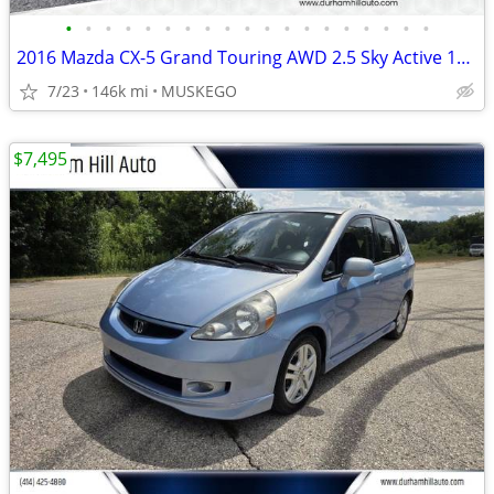
•
•
•
•
•
•
•
•
•
•
•
•
•
•
•
•
•
•
•
2016 Mazda CX-5 Grand Touring AWD 2.5 Sky Active 146,217 miles
7/23
146k mi
MUSKEGO
$7,495