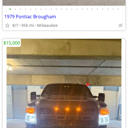
•
•
•
•
•
•
•
•
•
•
•
•
•
•
•
•
•
•
•
•
•
•
1979 Pontiac Brougham
8/7
95k mi
Milwaukee
$15,000