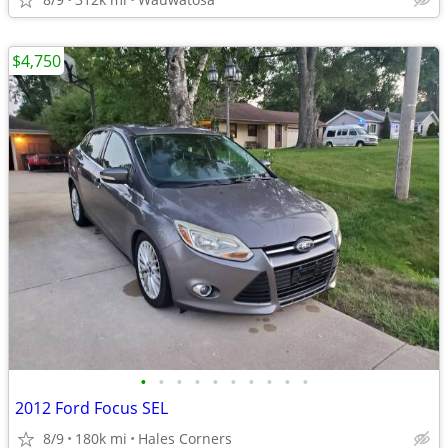
$4,750
•
•
•
•
•
•
•
•
•
•
2012 Ford Focus SEL
8/9
180k mi
Hales Corners