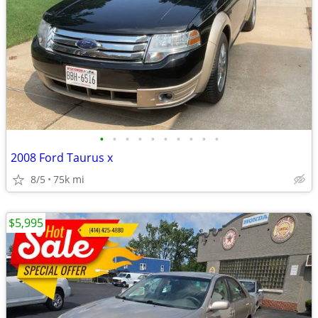
•
•
•
•
•
•
•
•
•
•
2008 Ford Taurus x
8/5
75k mi
$5,995