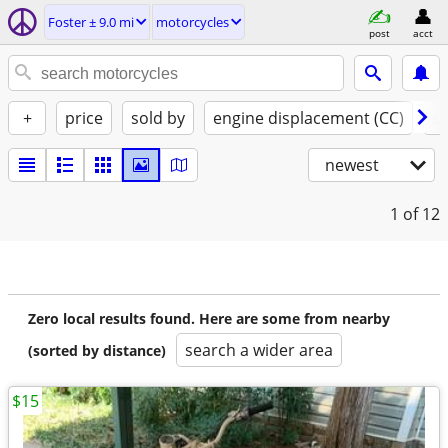
Foster ± 9.0 mi
motorcycles
post
acct
+
price
sold by
engine displacement (CC)
st
newest
1
of 12
Zero local results found. Here are some from nearby
search a wider area
(sorted by distance)
$15