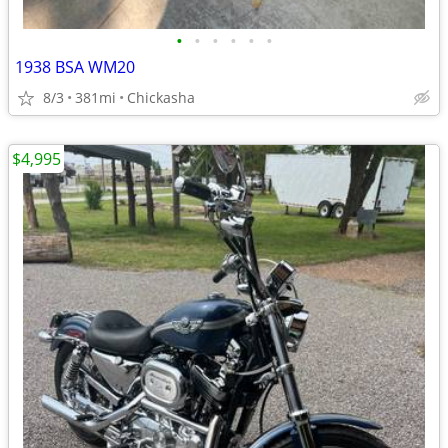
•
•
•
•
•
•
1938 BSA WM20
8/3
381mi
Chickasha
$4,995