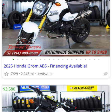
•
•
•
•
•
•
•
•
•
•
•
•
•
•
•
•
•
•
•
•
2025 Honda Grom ABS - Financing Available!
7/29
2,243mi
Lewisville
$3,580