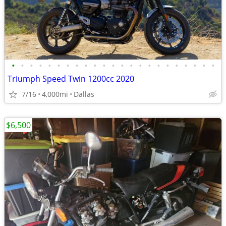
•
•
•
•
•
•
•
•
•
•
•
•
•
•
•
•
•
•
•
•
•
•
•
Triumph Speed Twin 1200cc 2020
7/16
4,000mi
Dallas
$6,500