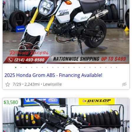
•
•
•
•
•
•
•
•
•
•
•
•
•
•
•
•
•
•
•
•
2025 Honda Grom ABS - Financing Available!
7/29
2,243mi
Lewisville
$3,580