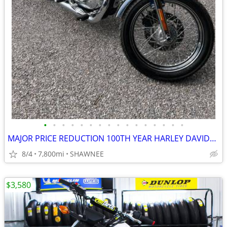
•
•
•
•
•
•
•
•
•
•
•
•
•
•
•
•
MAJOR PRICE REDUCTION 100TH YEAR HARLEY DAVIDSON LOW MILES 1200CC
8/4
7,800mi
SHAWNEE
$3,580