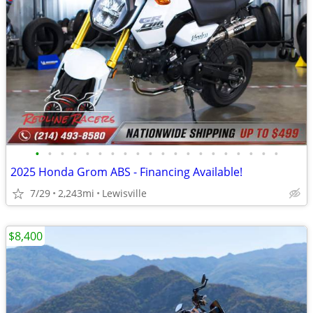
•
•
•
•
•
•
•
•
•
•
•
•
•
•
•
•
•
•
•
•
2025 Honda Grom ABS - Financing Available!
7/29
2,243mi
Lewisville
$8,400