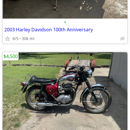
•
2003 Harley Davidson 100th Anniversary
8/5
30k mi
$4,500