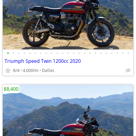
•
•
•
•
•
•
•
•
•
•
•
•
•
•
•
•
•
•
•
•
•
•
•
Triumph Speed Twin 1200cc 2020
8/4
4,000mi
Dallas
$8,400