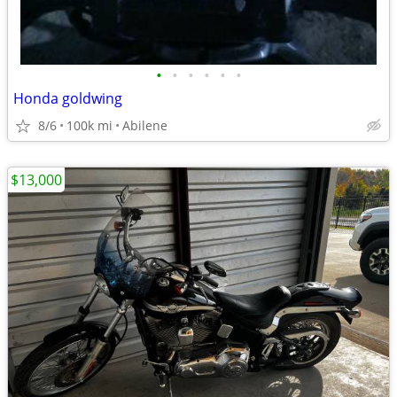
•
•
•
•
•
•
Honda goldwing
8/6
100k mi
Abilene
$13,000