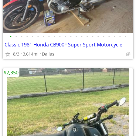
•
•
•
•
•
•
•
•
•
•
•
•
•
•
•
•
•
•
•
•
•
•
Classic 1981 Honda CB900F Super Sport Motorcycle
8/3
3,614mi
Dallas
$2,350