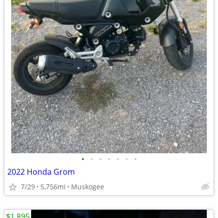
•
•
•
•
•
•
•
2022 Honda Grom
7/29
5,756mi
Muskogee
$1,895